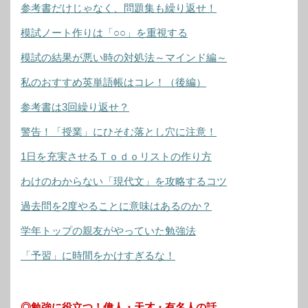
参考書だけじゃなく、問題集も繰り返せ！
模試ノート作りは「○○」を重視する
模試の結果が悪い時の対処法～マインド編～
私のおすすめ英単語帳はコレ！（後編）
参考書は3回繰り返せ？
警告！「授業」にひそむ落とし穴に注意！
1日を充実させるＴｏｄｏリストの作り方
わけのわからない「現代文」を攻略するコツ
過去問を2度やることに意味はあるのか？
学年トップの親友がやっていた勉強法
「予習」に時間をかけすぎるな！
◎勉強に役立つ！偉人・天才・有名人の話