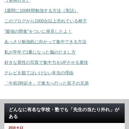
（実例付き）
1週間に100時間勉強する方法（実話）
このブログから1000台以上売れている椅子
“最強の間食”をついに発見したよ！
あっさり勉強机に向かって集中できる方法
私が学年で1番になった脳のだまし方
好きな異性の写真で集中力をUPさせる裏技
テレビを観てはいけない本当の理由
「午前2時起き」で東大へ行った双子の兄弟
どんなに有名な学校・塾でも「先生の当たり外れ」が
ある
2016-4-13