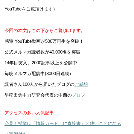
YouTubeをご覧頂けます）
今回の本文はこの下からご覧頂けます。
感謝!YouTube動画が500万再生を突破！
公式メルマガ読者数が40,000名を突破
14年目突入、2000記事以上を公開中
毎晩メルマガ配信中(3000日連続)
読者さん100人から届いたブログの
ご感想
早稲田集中力研究会代表の中西の
プロフ
アクセスの多い人気記事
必見！授業は「情報カード」に直接書くと凄いことになる