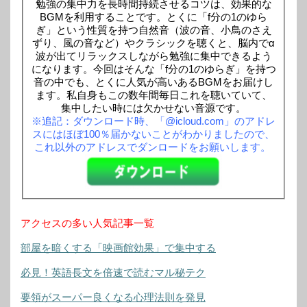
勉強の集中力を長時間持続させるコツは、効果的な
BGMを利用することです。とくに「f分の1のゆら
ぎ」という性質を持つ自然音（波の音、小鳥のさえ
ずり、風の音など）やクラシックを聴くと、脳内でα
波が出てリラックスしながら勉強に集中できるよう
になります。今回はそんな「f分の1のゆらぎ」を持つ
音の中でも、とくに人気が高いあるBGMをお届けし
ます。私自身もこの数年間毎日これを聴いていて、
集中したい時には欠かせない音源です。
※追記：ダウンロード時、「@icloud.com」のアドレ
スにはほぼ100％届かないことがわかりましたので、
これ以外のアドレスでダンロードをお願いします。
アクセスの多い人気記事一覧
部屋を暗くする「映画館効果」で集中する
必見！英語長文を倍速で読むマル秘テク
要領がスーパー良くなる心理法則を発見