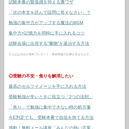
試験本番の緊張感を抑える裏ワザ
「次の本文を読んで設問に答えなさい」？
勉強の集中力がアップする魔法のBGM
集中力×記憶力を同時に手に入れるコツ
試験会場に出現する“魔物”を退治する方法
※上記は当会の無料プレゼント・教材関連の記事が含まれます。
◎受験の不安・焦りを解消したい
最高のセルフイメージを手に入れる方法
受験勉強が辛いときに役立つ「2つの法則」
「焦り」で勉強に集中できない時の処方箋
今E判定でも、受験本番で自信を持てる方法
感動！無料メール講座「みんなの熱い言葉」