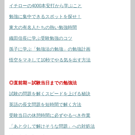
イチローの4000本安打から学ぶこと
勉強に集中できるスポットを探せ！
東大の有名人たちの熱い勉強時間
織田信長に学ぶ受験勉強のコツ
孫子に学ぶ「勉強法の勉強」の勉強計画
悟空をマネして10秒でやる気を出す方法
◎直前期～試験当日までの勉強法
試験の問題を解くスピードを上げる秘訣
英語の長文問題を短時間で解く方法
受験当日の休憩時間に必ずやるべき作業
「あと少しで解けそうな問題」への対処法