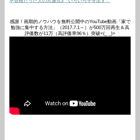
不合格だった人の共通点3「いろいろ手を出す」
感謝！画期的ノウハウを無料公開中のYouTube動画「家で
勉強に集中する方法」（2017.7.1～）が500万回再生＆高
評価数が11万（高評価率96％）突破<(_ _)>