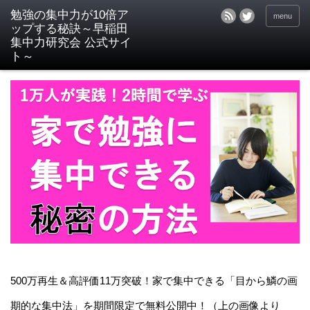
menu
500万再生＆高評価11万突破！家で集中できる「目から鱗の画
期的な集中法」を期間限定で無料公開中！（上の画像より