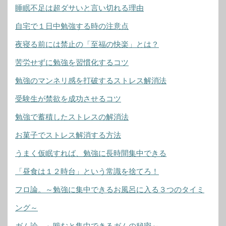
睡眠不足は超ダサいと言い切れる理由
自宅で１日中勉強する時の注意点
夜寝る前には禁止の「至福の快楽」とは？
苦労せずに勉強を習慣化するコツ
勉強のマンネリ感を打破するストレス解消法
受験生が禁欲を成功させるコツ
勉強で蓄積したストレスの解消法
お菓子でストレス解消する方法
うまく仮眠すれば、勉強に長時間集中できる
「昼食は１２時台」という常識を捨てろ！
フロ論。～勉強に集中できるお風呂に入る３つのタイミ
ング～
ガム論。～噛むと集中できるガムの秘密～