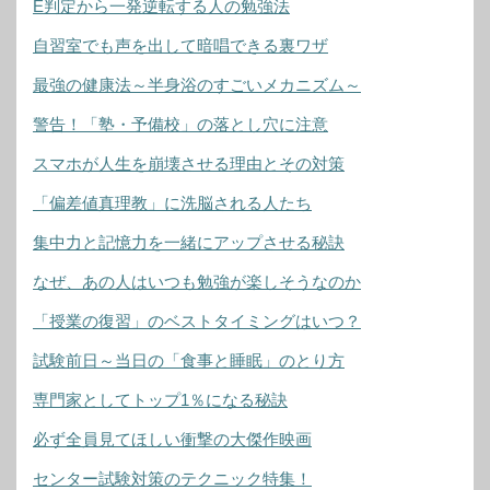
E判定から一発逆転する人の勉強法
自習室でも声を出して暗唱できる裏ワザ
最強の健康法～半身浴のすごいメカニズム～
警告！「塾・予備校」の落とし穴に注意
スマホが人生を崩壊させる理由とその対策
「偏差値真理教」に洗脳される人たち
集中力と記憶力を一緒にアップさせる秘訣
なぜ、あの人はいつも勉強が楽しそうなのか
「授業の復習」のベストタイミングはいつ？
試験前日～当日の「食事と睡眠」のとり方
専門家としてトップ1％になる秘訣
必ず全員見てほしい衝撃の大傑作映画
センター試験対策のテクニック特集！