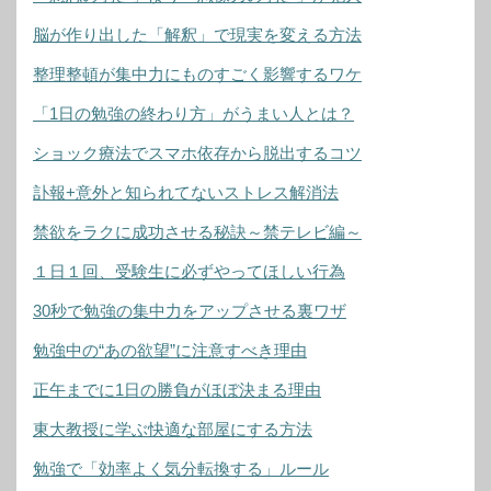
脳が作り出した「解釈」で現実を変える方法
整理整頓が集中力にものすごく影響するワケ
「1日の勉強の終わり方」がうまい人とは？
ショック療法でスマホ依存から脱出するコツ
訃報+意外と知られてないストレス解消法
禁欲をラクに成功させる秘訣～禁テレビ編～
１日１回、受験生に必ずやってほしい行為
30秒で勉強の集中力をアップさせる裏ワザ
勉強中の“あの欲望”に注意すべき理由
正午までに1日の勝負がほぼ決まる理由
東大教授に学ぶ快適な部屋にする方法
勉強で「効率よく気分転換する」ルール