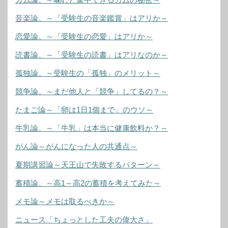
音楽論。～「受験生の音楽鑑賞」はアリか～
恋愛論。～「受験生の恋愛」はアリか～
読書論。～「受験生の読書」はアリなのか～
孤独論。～受験生の「孤独」のメリット～
競争論。～まだ他人と「競争」してるの？～
たまご論～「卵は1日1個まで」のウソ～
牛乳論。～「牛乳」は本当に健康飲料か？～
がん論～がんになった人の共通点～
夏期講習論～天王山で失敗するパターン～
蓄積論。～高1～高2の蓄積を考えてみた～
メモ論～メモは取るべきか～
ニュース「ちょっとした工夫の偉大さ」