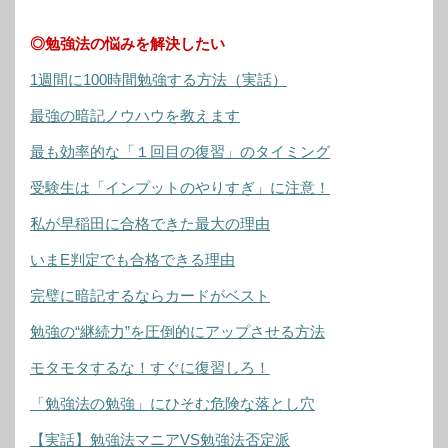
◎勉強法の悩みを解決したい
1週間に100時間勉強する方法（実話）
最強の暗記ノウハウを教えます
最も効率的な「１回目の復習」のタイミング
受験生は「インプットのやりすぎ」に注意！
私が早稲田に合格できた最大の理由
いまE判定でも合格できる理由
完璧に暗記するならカードがベスト
勉強の“継続力”を圧倒的にアップさせる方法
モタモタするな！すぐに復習しろ！
「勉強法の勉強」にひそむ危険な落とし穴
【実話】勉強法マニアVS勉強法否定派