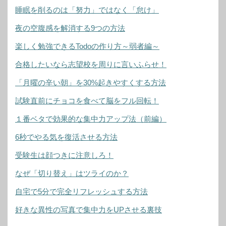
睡眠を削るのは「努力」ではなく「怠け」
夜の空腹感を解消する9つの方法
楽しく勉強できるTodoの作り方～弱者編～
合格したいなら志望校を周りに言いふらせ！
「月曜の辛い朝」を30%起きやすくする方法
試験直前にチョコを食べて脳をフル回転！
１番ベタで効果的な集中力アップ法（前編）
6秒でやる気を復活させる方法
受験生は顔つきに注意しろ！
なぜ「切り替え」はツライのか？
自宅で5分で完全リフレッシュする方法
好きな異性の写真で集中力をUPさせる裏技