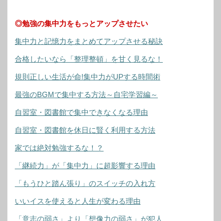
◎勉強の集中力をもっとアップさせたい
集中力と記憶力をまとめてアップさせる秘訣
合格したいなら「整理整頓」を甘く見るな！
規則正しい生活が命!集中力がUPする時間術
最強のBGMで集中する方法～自宅学習編～
自習室・図書館で集中できなくなる理由
自習室・図書館を休日に賢く利用する方法
家では絶対勉強するな！？
「継続力」が「集中力」に超影響する理由
「もうひと踏ん張り」のスイッチの入れ方
いいイスを使えると人生が変わる理由
「意志の弱さ」より「想像力の弱さ」が犯人