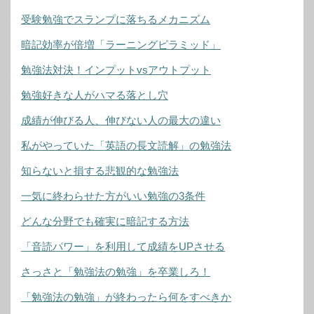
受験勉強でスランプに落ちるメカニズム
暗記効率が倍増「ラーニングピラミッド」
勉強法対決！インプットvsアウトプット
勉強好きな人がハマる落とし穴
成績が伸びる人、伸びない人の最大の違い
私がやっていた「英語の長文読解」の勉強法
知らないと損する悲観的な勉強法
一気に終わらせた方がいい勉強の3条件
どんな分野でも確実に暗記する方法
「音読パワー」を利用して成績をUPさせる
さっさと「勉強法の勉強」を卒業しろ！
「勉強法の勉強」が終わったら何をすべきか