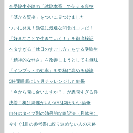
全受験生必聴の「試験本番」で使える裏技
「儲かる資格」をついに見つけました
ついに発見！勉強に最適な間食はコレだ！
「好きなことで生きていく！」を徹底検証
ヘタすぎる「休日のすごし方」をする受験生
「精神的な弱さ」を改善しようとしても無駄
「インプットの効率」を究極に高める秘訣
9時間睡眠に1ヶ月チャレンジした結果
「今から間に合いますか？」が愚問すぎる件
決着！机は綺麗がいいVS乱雑がいい論争
自分のタイプ別の効果的な暗記法（具体例）
今すぐ1冊の参考書に絞り込めない人の末路