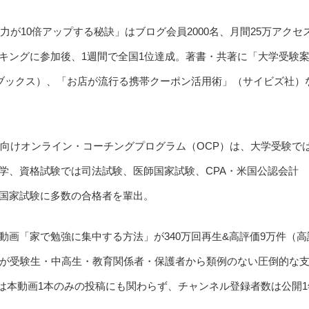
力が10倍アップする秘訣」はブログ会員2000名、月間25万アクセ
キングに参加後、1週間で全国1位達成。著書・共著に「大学受験
進ブックス）、「お店が流行る携帯クーポン活用術」（サイビズ社）
生向けオンライン・コーチングプログラム（OCP）は、大学受験で
学、資格試験では司法試験、医師国家試験、CPA・米国公認会計
国家試験に多数の合格者を輩出。
ube動画「家で勉強に集中する方法」が340万回再生&高評価9万件（高
法が受験生・中高生・教育関係者・保護者から類例のない圧倒的な
ネルは本動画1本のみの投稿にも関わらず、チャンネル登録者数は公開1