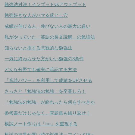
勉強法対決！インプットvsアウトプット
勉強好きな人がハマる落とし穴
成績が伸びる人、伸びない人の最大の違い
私がやっていた「英語の長文読解」の勉強法
知らないと損する悲観的な勉強法
一気に終わらせた方がいい勉強の3条件
どんな分野でも確実に暗記する方法
「音読パワー」を利用して成績をUPさせる
さっさと「勉強法の勉強」を卒業しろ！
「勉強法の勉強」が終わったら何をすべきか
参考書だけじゃなく、問題集も繰り返せ！
模試ノート作りは「○○」を重視する
模試の結果が悪い時の対処法～マインド編～