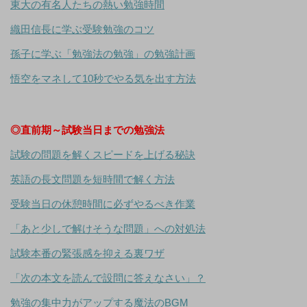
東大の有名人たちの熱い勉強時間
織田信長に学ぶ受験勉強のコツ
孫子に学ぶ「勉強法の勉強」の勉強計画
悟空をマネして10秒でやる気を出す方法
◎直前期～試験当日までの勉強法
試験の問題を解くスピードを上げる秘訣
英語の長文問題を短時間で解く方法
受験当日の休憩時間に必ずやるべき作業
「あと少しで解けそうな問題」への対処法
試験本番の緊張感を抑える裏ワザ
「次の本文を読んで設問に答えなさい」？
勉強の集中力がアップする魔法のBGM