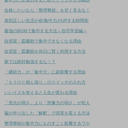
合格したいなら「整理整頓」を甘く見るな！
規則正しい生活が命!集中力がUPする時間術
最強のBGMで集中する方法～自宅学習編～
自習室・図書館で集中できなくなる理由
自習室・図書館を休日に賢く利用する方法
家では絶対勉強するな！？
「継続力」が「集中力」に超影響する理由
「もうひと踏ん張り」のスイッチの入れ方
いいイスを使えると人生が変わる理由
「意志の弱さ」より「想像力の弱さ」が犯人
脳が作り出した「解釈」で現実を変える方法
整理整頓が集中力にものすごく影響するワケ