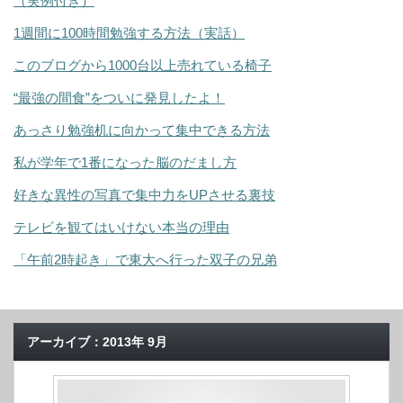
（実例付き）
1週間に100時間勉強する方法（実話）
このブログから1000台以上売れている椅子
“最強の間食”をついに発見したよ！
あっさり勉強机に向かって集中できる方法
私が学年で1番になった脳のだまし方
好きな異性の写真で集中力をUPさせる裏技
テレビを観てはいけない本当の理由
「午前2時起き」で東大へ行った双子の兄弟
アーカイブ：2013年 9月