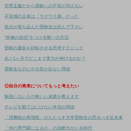
完璧主義だから受験への不安が消えない
不安感の正体は「ワクワク感」だった
気分が落ち込んだ受験生は読んで下さい
“本物の自信”をつける唯一の方法
受験の運命を好転させる思考テクニック
あと1ヶ月でどこまで実力が伸びるのか？
受験生なのにやる気が出ない理由
◎自分の将来についてもっと考えたい
勉強しない人の怖しい末路を教えます
テレビを観てはいけない本当の理由
「消費税の再増税」がもたらす大学受験生の恐るべき近未来
「何の専門家になるか」の決断力がいる時代