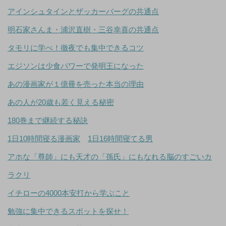
アインシュタインとザッカーバーグの共通点
明石家さんま・浦沢直樹・三谷幸喜の共通点
タモリに学べ！徹夜でも集中できるコツ
エジソンは少食パワーで発明王になった
あの漫画家が１億冊を売った本当の理由
あの人が20歳も若く見える秘密
180巻まで継続する秘訣
1日10時間寝る漫画家
1日16時間寝てる男
アホな「尊師」にも天才の「孫氏」にもなれる脳のすごいカ
ラクリ
イチローの4000本安打から学ぶこと
勉強に集中できるスポットを探せ！