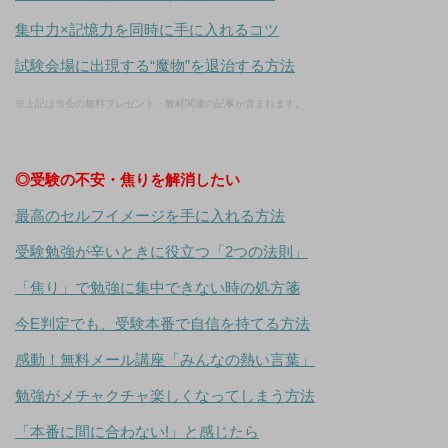
集中力×記憶力を同時に手に入れるコツ
試験会場に出現する“魔物”を退治する方法
※上記は当会の無料プレゼント・教材関連の記事が含まれます。
◎受験の不安・焦りを解消したい
最高のセルフイメージを手に入れる方法
受験勉強が辛いときに役立つ「2つの法則」
「焦り」で勉強に集中できない時の処方箋
今E判定でも、受験本番で自信を持てる方法
感動！無料メール講座「みんなの熱い言葉」
勉強がメチャクチャ楽しくなってしまう方法
「本番に間に合わない!」と感じたら