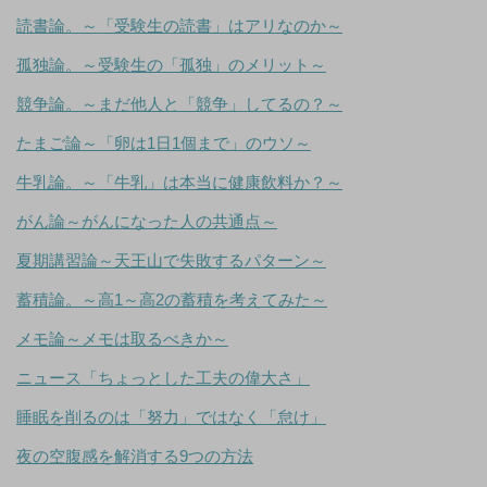
読書論。～「受験生の読書」はアリなのか～
孤独論。～受験生の「孤独」のメリット～
競争論。～まだ他人と「競争」してるの？～
たまご論～「卵は1日1個まで」のウソ～
牛乳論。～「牛乳」は本当に健康飲料か？～
がん論～がんになった人の共通点～
夏期講習論～天王山で失敗するパターン～
蓄積論。～高1～高2の蓄積を考えてみた～
メモ論～メモは取るべきか～
ニュース「ちょっとした工夫の偉大さ」
睡眠を削るのは「努力」ではなく「怠け」
夜の空腹感を解消する9つの方法