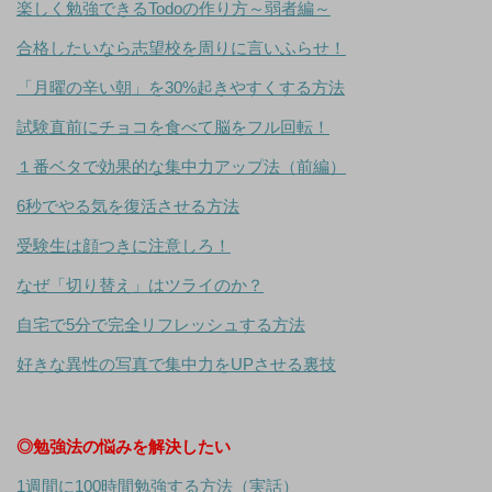
楽しく勉強できるTodoの作り方～弱者編～
合格したいなら志望校を周りに言いふらせ！
「月曜の辛い朝」を30%起きやすくする方法
試験直前にチョコを食べて脳をフル回転！
１番ベタで効果的な集中力アップ法（前編）
6秒でやる気を復活させる方法
受験生は顔つきに注意しろ！
なぜ「切り替え」はツライのか？
自宅で5分で完全リフレッシュする方法
好きな異性の写真で集中力をUPさせる裏技
◎勉強法の悩みを解決したい
1週間に100時間勉強する方法（実話）