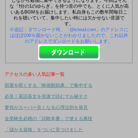
しながら勉強に集中できるようになります。今回はそん
な「f分の1のゆらぎ」を持つ音の中でも、とくに人気が高
いあるBGMをお届けします。私自身もこの数年間毎日こ
れを聴いていて、集中したい時には欠かせない音源で
す。
※追記：ダウンロード時、「@icloud.com」のアドレスに
はほぼ100％届かないことがわかりましたので、これ以外
のアドレスでダンロードをお願いします。
アクセスの多い人気記事一覧
部屋を暗くする「映画館効果」で集中する
必見！英語長文を倍速で読むマル秘テク
要領がスーパー良くなる心理法則を発見
全受験生必聴の「試験本番」で使える裏技
「儲かる資格」をついに見つけました