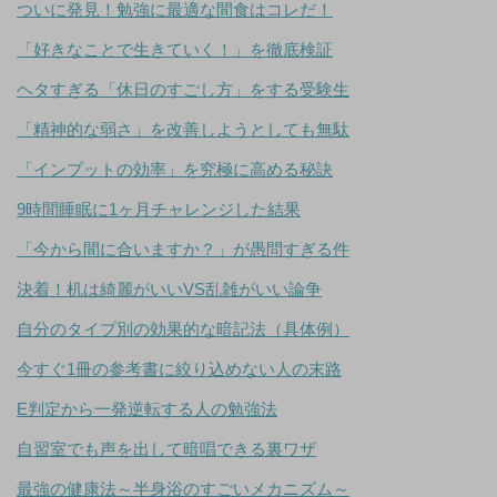
ついに発見！勉強に最適な間食はコレだ！
「好きなことで生きていく！」を徹底検証
ヘタすぎる「休日のすごし方」をする受験生
「精神的な弱さ」を改善しようとしても無駄
「インプットの効率」を究極に高める秘訣
9時間睡眠に1ヶ月チャレンジした結果
「今から間に合いますか？」が愚問すぎる件
決着！机は綺麗がいいVS乱雑がいい論争
自分のタイプ別の効果的な暗記法（具体例）
今すぐ1冊の参考書に絞り込めない人の末路
E判定から一発逆転する人の勉強法
自習室でも声を出して暗唱できる裏ワザ
最強の健康法～半身浴のすごいメカニズム～