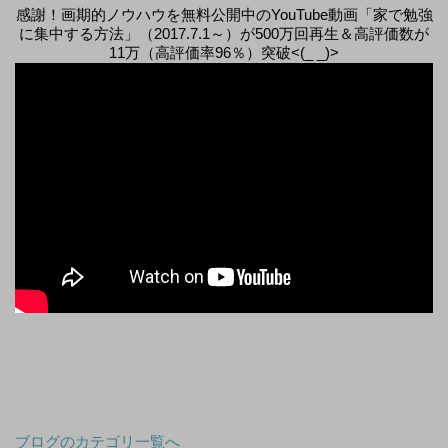
感謝！画期的ノウハウを無料公開中のYouTube動画「家で勉強
に集中する方法」（2017.7.1～）が500万回再生＆高評価数が
11万（高評価率96％）突破<(_ _)>
ブログのカテゴリ一覧へ