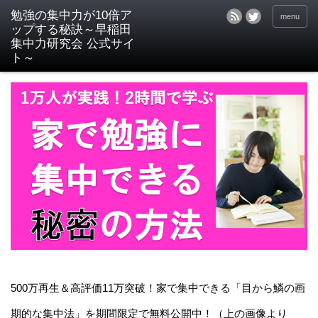
menu
500万再生＆高評価11万突破！家で集中できる「目から鱗の画
期的な集中法」を期間限定で無料公開中！（上の画像より