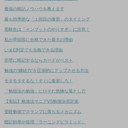
最強の暗記ノウハウを教えます
最も効率的な「１回目の復習」のタイミング
受験生は「インプットのやりすぎ」に注意！
私が早稲田に合格できた最大の理由
いまE判定でも合格できる理由
完璧に暗記するならカードがベスト
勉強の“継続力”を圧倒的にアップさせる方法
モタモタするな！すぐに復習しろ！
「勉強法の勉強」にひそむ危険な落とし穴
【実話】勉強法マニアVS勉強法否定派
受験勉強でスランプに落ちるメカニズム
暗記効率が倍増「ラーニングピラミッド」