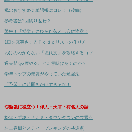
私のおすすめ英単語帳はコレ！（後編）
参考書は3回繰り返せ？
警告！「授業」にひそむ落とし穴に注意！
1日を充実させるＴｏｄｏリストの作り方
わけのわからない「現代文」を攻略するコツ
過去問を2度やることに意味はあるのか？
学年トップの親友がやっていた勉強法
「予習」に時間をかけすぎるな！
◎勉強に役立つ！偉人・天才・有名人の話
松陰・手塚・さんま・ダウンタウンの共通点
村上春樹とスティーブンキングの共通点