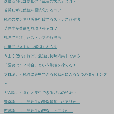
夜寝る前には禁止の「至福の快楽」とは？
苦労せずに勉強を習慣化するコツ
勉強のマンネリ感を打破するストレス解消法
受験生が禁欲を成功させるコツ
勉強で蓄積したストレスの解消法
お菓子でストレス解消する方法
うまく仮眠すれば、勉強に長時間集中できる
「昼食は１２時台」という常識を捨てろ！
フロ論。～勉強に集中できるお風呂に入る３つのタイミング
～
ガム論。～噛むと集中できるガムの秘密～
音楽論。～「受験生の音楽鑑賞」はアリか～
恋愛論。～「受験生の恋愛」はアリか～