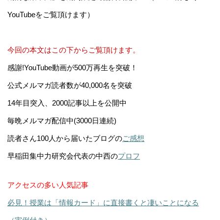
YouTubeをご覧頂けます）
今回の本文はこの下からご覧頂けます。
感謝!YouTube動画が500万再生を突破！
公式メルマガ読者数が40,000名を突破
14年目突入、2000記事以上を公開中
毎晩メルマガ配信中(3000日連続)
読者さん100人から届いたブログの
ご感想
早稲田集中力研究会代表の中西の
プロフ
アクセスの多い人気記事
必見！授業は「情報カード」に直接書くと凄いことになる