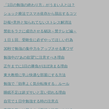
「1日の勉強の終わり方」がうまい人とは？
ショック療法でスマホ依存から脱出するコツ
訃報+意外と知られてないストレス解消法
禁欲をラクに成功させる秘訣～禁テレビ編～
１日１回、受験生に必ずやってほしい行為
30秒で勉強の集中力をアップさせる裏ワザ
勉強中の“あの欲望”に注意すべき理由
正午までに1日の勝負がほぼ決まる理由
東大教授に学ぶ快適な部屋にする方法
勉強で「効率よく気分転換する」ルール
睡眠不足は超ダサいと言い切れる理由
自宅で１日中勉強する時の注意点