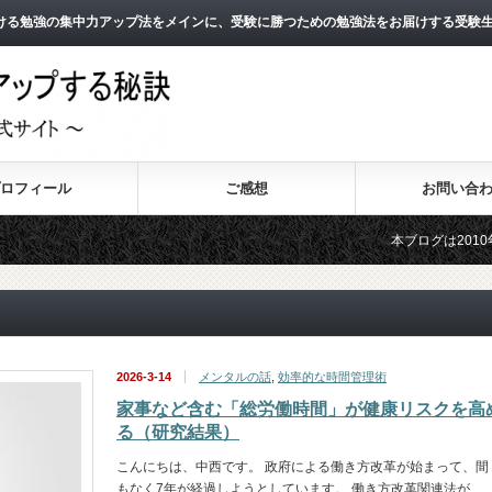
ける勉強の集中力アップ法をメインに、受験に勝つための勉強法をお届けする受験
ロフィール
ご感想
お問い合
本ブログは2010年8月よ
2011年3月よりスタートし
2026-3-14
メンタルの話
,
効率的な時間管理術
家事など含む「総労働時間」が健康リスクを高
る（研究結果）
こんにちは、中西です。 政府による働き方改革が始まって、間
もなく7年が経過しようとしています。 働き方改革関連法が