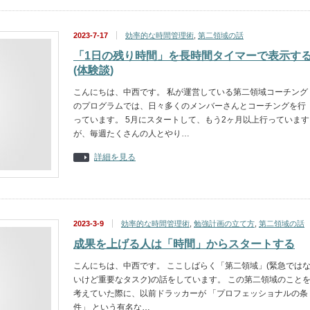
2023-7-17
効率的な時間管理術
,
第二領域の話
「1日の残り時間」を長時間タイマーで表示す
(体験談)
こんにちは、中西です。 私が運営している第二領域コーチング
のプログラムでは、日々多くのメンバーさんとコーチングを行
っています。 5月にスタートして、もう2ヶ月以上行っています
が、毎週たくさんの人とやり…
詳細を見る
2023-3-9
効率的な時間管理術
,
勉強計画の立て方
,
第二領域の話
成果を上げる人は「時間」からスタートする
こんにちは、中西です。 ここしばらく「第二領域」(緊急では
いけど重要なタスク)の話をしています。 この第二領域のこと
考えていた際に、以前ドラッカーが 「プロフェッショナルの条
件」 という有名な…