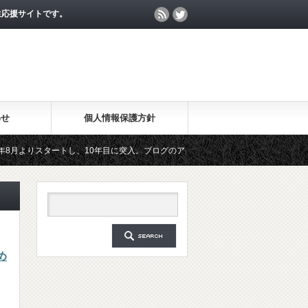
生応援サイトです。
わせ
個人情報保護方針
りスタートし、10年目に突入。ブログのアクセス数が月間25万PV、公開記事数が20
た無料メールマガジン「勉強の集中力が10倍アップする秘訣」は、2018年6月に総読
め