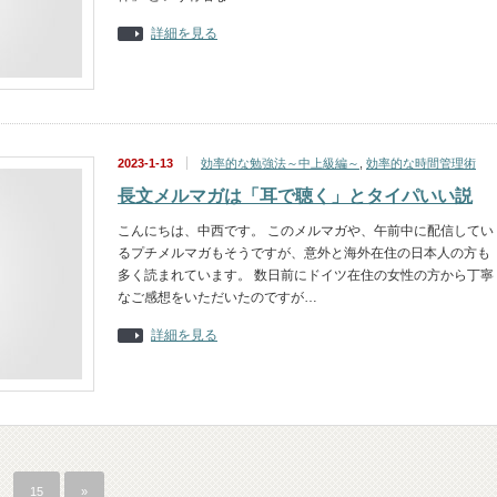
詳細を見る
2023-1-13
効率的な勉強法～中上級編～
,
効率的な時間管理術
長文メルマガは「耳で聴く」とタイパいい説
こんにちは、中西です。 このメルマガや、午前中に配信してい
るプチメルマガもそうですが、意外と海外在住の日本人の方も
多く読まれています。 数日前にドイツ在住の女性の方から丁寧
なご感想をいただいたのですが…
詳細を見る
15
»