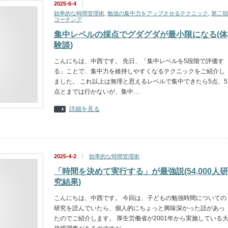
2025-6-4
効率的な時間管理術
,
勉強の集中力をアップさせるテクニック
,
第二領
コーチング
集中レベルの採点でグダグダが最小限になる(体
験談)
こんにちは、中西です。 先日、「集中レベルを5段階で評価す
る」ことで、集中力を維持しやすくなるテクニックをご紹介し
ました。 これ以上は無理と思えるレベルで集中できたら5点、5
点とまでは行かないが、集中…
詳細を見る
2025-4-2
効率的な時間管理術
「時間を決めて実行する」が最強説(54,000人研
究結果)
こんにちは、中西です。 今回は、子どもの勉強時間についての
研究を読んでいたら、個人的にちょっと興味深かった話があっ
たのでご紹介します。 厚生労働省が2001年から実施している