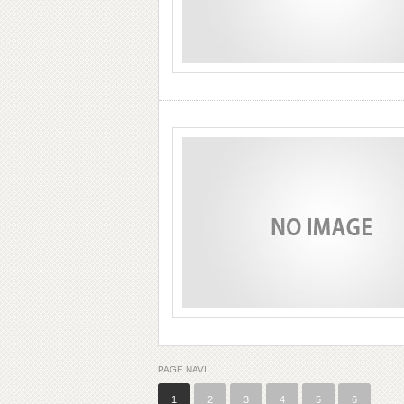
PAGE NAVI
1
2
3
4
5
6
…