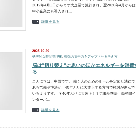
2019年4月1日からまず大企業で施行され、翌2020年4月からは
中小企業にも導入され…
詳細を見る
2025-10-20
効率的な時間管理術
,
勉強の集中力をアップさせる考え方
脳は”切り替え”に思いのほかエネルギーを消費
る
こんにちは、中西です。 働く人のためのルールを定めた法律で
ある労働基準法が、40年ぶりに大改正する方向で検討が進んで
いるようです。 ▼40年ぶりに大改正！？労働基準法 勤務間イ
ンターバ…
詳細を見る