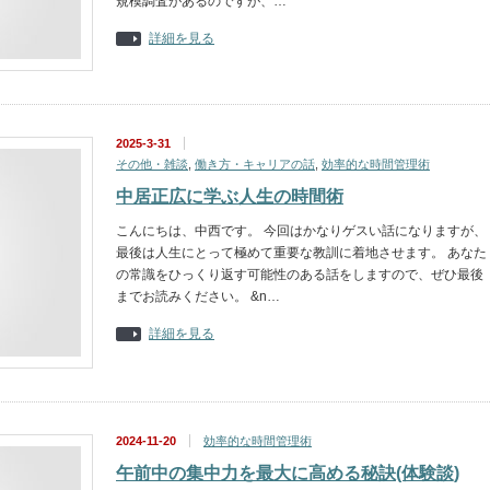
規模調査があるのですが、…
詳細を見る
2025-3-31
その他・雑談
,
働き方・キャリアの話
,
効率的な時間管理術
中居正広に学ぶ人生の時間術
こんにちは、中西です。 今回はかなりゲスい話になりますが、
最後は人生にとって極めて重要な教訓に着地させます。 あなた
の常識をひっくり返す可能性のある話をしますので、ぜひ最後
までお読みください。 &n…
詳細を見る
2024-11-20
効率的な時間管理術
午前中の集中力を最大に高める秘訣(体験談)