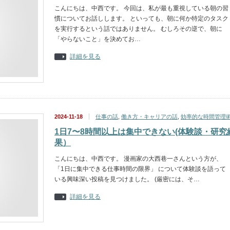
こんにちは、中西です。 今回は、私が最も重視している朝の習
慣についてお話しします。 といっても、朝に何か特定のタスク
を実行するという話ではありません。 むしろその逆で、朝に
「やらないこと」を決めてお…
詳細を見る
2024-11-18
仕事の話
,
働き方・キャリアの話
,
効率的な時間管理
1日7〜8時間以上は集中できない(体験談・研究
果）
こんにちは、中西です。 漫画家の大西巷一さんという方が、
「1日に集中できる仕事時間の限界」 について体験談を語って
いる興味深い投稿を見つけました。 (厳密には、そ…
詳細を見る