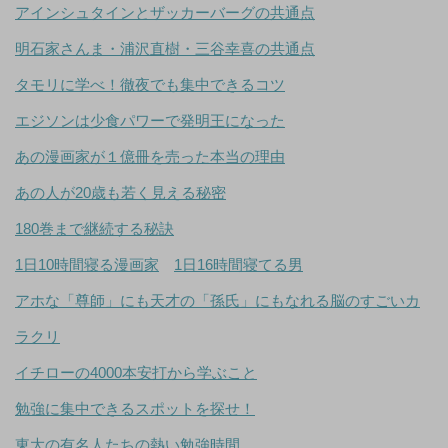
アインシュタインとザッカーバーグの共通点
明石家さんま・浦沢直樹・三谷幸喜の共通点
タモリに学べ！徹夜でも集中できるコツ
エジソンは少食パワーで発明王になった
あの漫画家が１億冊を売った本当の理由
あの人が20歳も若く見える秘密
180巻まで継続する秘訣
1日10時間寝る漫画家
1日16時間寝てる男
アホな「尊師」にも天才の「孫氏」にもなれる脳のすごいカ
ラクリ
イチローの4000本安打から学ぶこと
勉強に集中できるスポットを探せ！
東大の有名人たちの熱い勉強時間