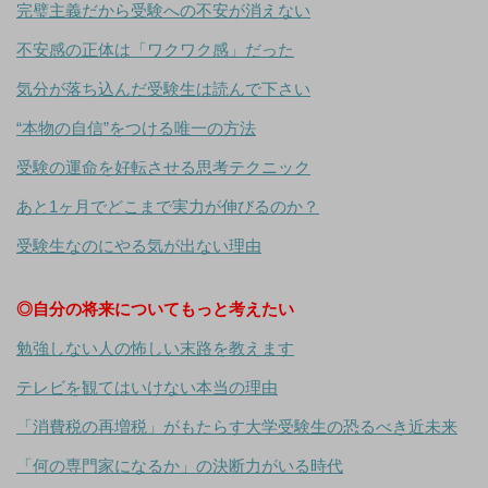
完璧主義だから受験への不安が消えない
不安感の正体は「ワクワク感」だった
気分が落ち込んだ受験生は読んで下さい
“本物の自信”をつける唯一の方法
受験の運命を好転させる思考テクニック
あと1ヶ月でどこまで実力が伸びるのか？
受験生なのにやる気が出ない理由
◎自分の将来についてもっと考えたい
勉強しない人の怖しい末路を教えます
テレビを観てはいけない本当の理由
「消費税の再増税」がもたらす大学受験生の恐るべき近未来
「何の専門家になるか」の決断力がいる時代