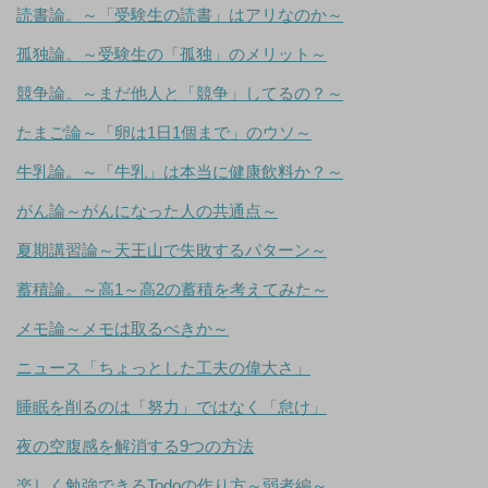
読書論。～「受験生の読書」はアリなのか～
孤独論。～受験生の「孤独」のメリット～
競争論。～まだ他人と「競争」してるの？～
たまご論～「卵は1日1個まで」のウソ～
牛乳論。～「牛乳」は本当に健康飲料か？～
がん論～がんになった人の共通点～
夏期講習論～天王山で失敗するパターン～
蓄積論。～高1～高2の蓄積を考えてみた～
メモ論～メモは取るべきか～
ニュース「ちょっとした工夫の偉大さ」
睡眠を削るのは「努力」ではなく「怠け」
夜の空腹感を解消する9つの方法
楽しく勉強できるTodoの作り方～弱者編～