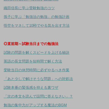
織田信長に学ぶ受験勉強のコツ
孫子に学ぶ「勉強法の勉強」の勉強計画
悟空をマネして10秒でやる気を出す方法
◎直前期～試験当日までの勉強法
試験の問題を解くスピードを上げる秘訣
英語の長文問題を短時間で解く方法
受験当日の休憩時間に必ずやるべき作業
「あと少しで解けそうな問題」への対処法
試験本番の緊張感を抑える裏ワザ
「次の本文を読んで設問に答えなさい」？
勉強の集中力がアップする魔法のBGM