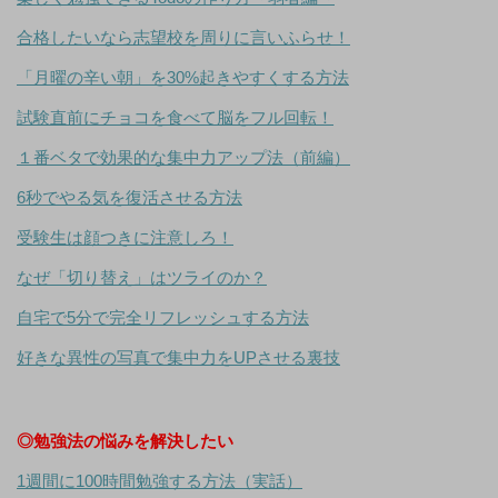
合格したいなら志望校を周りに言いふらせ！
「月曜の辛い朝」を30%起きやすくする方法
試験直前にチョコを食べて脳をフル回転！
１番ベタで効果的な集中力アップ法（前編）
6秒でやる気を復活させる方法
受験生は顔つきに注意しろ！
なぜ「切り替え」はツライのか？
自宅で5分で完全リフレッシュする方法
好きな異性の写真で集中力をUPさせる裏技
◎勉強法の悩みを解決したい
1週間に100時間勉強する方法（実話）