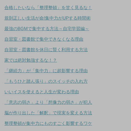
合格したいなら「整理整頓」を甘く見るな！
規則正しい生活が命!集中力がUPする時間術
最強のBGMで集中する方法～自宅学習編～
自習室・図書館で集中できなくなる理由
自習室・図書館を休日に賢く利用する方法
家では絶対勉強するな！？
「継続力」が「集中力」に超影響する理由
「もうひと踏ん張り」のスイッチの入れ方
いいイスを使えると人生が変わる理由
「意志の弱さ」より「想像力の弱さ」が犯人
脳が作り出した「解釈」で現実を変える方法
整理整頓が集中力にものすごく影響するワケ