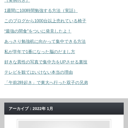
（実例付き）
1週間に100時間勉強する方法（実話）
このブログから1000台以上売れている椅子
“最強の間食”をついに発見したよ！
あっさり勉強机に向かって集中できる方法
私が学年で1番になった脳のだまし方
好きな異性の写真で集中力をUPさせる裏技
テレビを観てはいけない本当の理由
「午前2時起き」で東大へ行った双子の兄弟
アーカイブ：2022年 1月