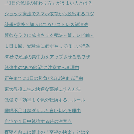
「1日の勉強の終わり方」がうまい人とは？
ショック療法でスマホ依存から脱出するコツ
訃報+意外と知られてないストレス解消法
禁欲をラクに成功させる秘訣～禁テレビ編～
１日１回、受験生に必ずやってほしい行為
30秒で勉強の集中力をアップさせる裏ワザ
勉強中の“あの欲望”に注意すべき理由
正午までに1日の勝負がほぼ決まる理由
東大教授に学ぶ快適な部屋にする方法
勉強で「効率よく気分転換する」ルール
睡眠不足は超ダサいと言い切れる理由
自宅で１日中勉強する時の注意点
夜寝る前には禁止の「至福の快楽」とは？