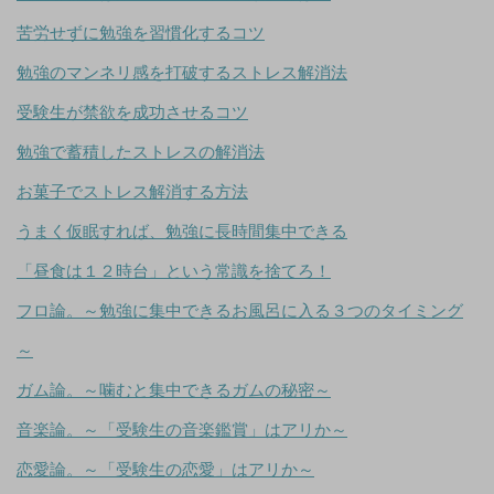
苦労せずに勉強を習慣化するコツ
勉強のマンネリ感を打破するストレス解消法
受験生が禁欲を成功させるコツ
勉強で蓄積したストレスの解消法
お菓子でストレス解消する方法
うまく仮眠すれば、勉強に長時間集中できる
「昼食は１２時台」という常識を捨てろ！
フロ論。～勉強に集中できるお風呂に入る３つのタイミング
～
ガム論。～噛むと集中できるガムの秘密～
音楽論。～「受験生の音楽鑑賞」はアリか～
恋愛論。～「受験生の恋愛」はアリか～