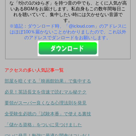
な「f分の1のゆらぎ」を持つ音の中でも、とくに人気が高
いあるBGMをお届けします。私自身もこの数年間毎日こ
れを聴いていて、集中したい時には欠かせない音源で
す。
※追記：ダウンロード時、「@icloud.com」のアドレスに
はほぼ100％届かないことがわかりましたので、これ以外
のアドレスでダンロードをお願いします。
アクセスの多い人気記事一覧
部屋を暗くする「映画館効果」で集中する
必見！英語長文を倍速で読むマル秘テク
要領がスーパー良くなる心理法則を発見
全受験生必聴の「試験本番」で使える裏技
「儲かる資格」をついに見つけました
ついに発見！勉強に最適な間食はコレだ！