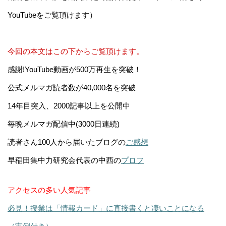
YouTubeをご覧頂けます）
今回の本文はこの下からご覧頂けます。
感謝!YouTube動画が500万再生を突破！
公式メルマガ読者数が40,000名を突破
14年目突入、2000記事以上を公開中
毎晩メルマガ配信中(3000日連続)
読者さん100人から届いたブログの
ご感想
早稲田集中力研究会代表の中西の
プロフ
アクセスの多い人気記事
必見！授業は「情報カード」に直接書くと凄いことになる