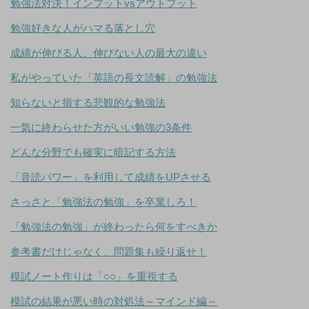
勉強法対決！インプットvsアウトプット
勉強好きな人がハマる落とし穴
成績が伸びる人、伸びない人の最大の違い
私がやっていた「英語の長文読解」の勉強法
知らないと損する悲観的な勉強法
一気に終わらせた方がいい勉強の3条件
どんな分野でも確実に暗記する方法
「音読パワー」を利用して成績をUPさせる
さっさと「勉強法の勉強」を卒業しろ！
「勉強法の勉強」が終わったら何をすべきか
参考書だけじゃなく、問題集も繰り返せ！
模試ノート作りは「○○」を重視する
模試の結果が悪い時の対処法～マインド編～