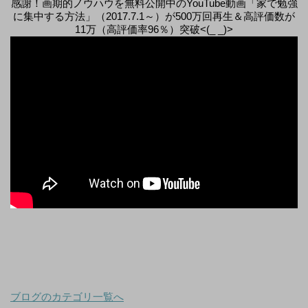
感謝！画期的ノウハウを無料公開中のYouTube動画「家で勉強
に集中する方法」（2017.7.1～）が500万回再生＆高評価数が
11万（高評価率96％）突破<(_ _)>
ブログのカテゴリ一覧へ