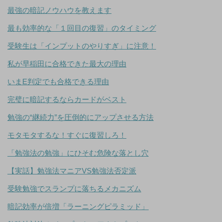
最強の暗記ノウハウを教えます
最も効率的な「１回目の復習」のタイミング
受験生は「インプットのやりすぎ」に注意！
私が早稲田に合格できた最大の理由
いまE判定でも合格できる理由
完璧に暗記するならカードがベスト
勉強の“継続力”を圧倒的にアップさせる方法
モタモタするな！すぐに復習しろ！
「勉強法の勉強」にひそむ危険な落とし穴
【実話】勉強法マニアVS勉強法否定派
受験勉強でスランプに落ちるメカニズム
暗記効率が倍増「ラーニングピラミッド」