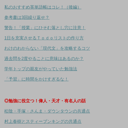
私のおすすめ英単語帳はコレ！（後編）
参考書は3回繰り返せ？
警告！「授業」にひそむ落とし穴に注意！
1日を充実させるＴｏｄｏリストの作り方
わけのわからない「現代文」を攻略するコツ
過去問を2度やることに意味はあるのか？
学年トップの親友がやっていた勉強法
「予習」に時間をかけすぎるな！
◎勉強に役立つ！偉人・天才・有名人の話
松陰・手塚・さんま・ダウンタウンの共通点
村上春樹とスティーブンキングの共通点