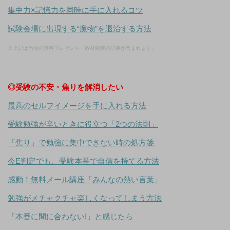
集中力×記憶力を同時に手に入れるコツ
試験会場に出現する“魔物”を退治する方法
※上記は当会の無料プレゼント・教材関連の記事が含まれます。
◎受験の不安・焦りを解消したい
最高のセルフイメージを手に入れる方法
受験勉強が辛いときに役立つ「2つの法則」
「焦り」で勉強に集中できない時の処方箋
今E判定でも、受験本番で自信を持てる方法
感動！無料メール講座「みんなの熱い言葉」
勉強がメチャクチャ楽しくなってしまう方法
「本番に間に合わない!」と感じたら