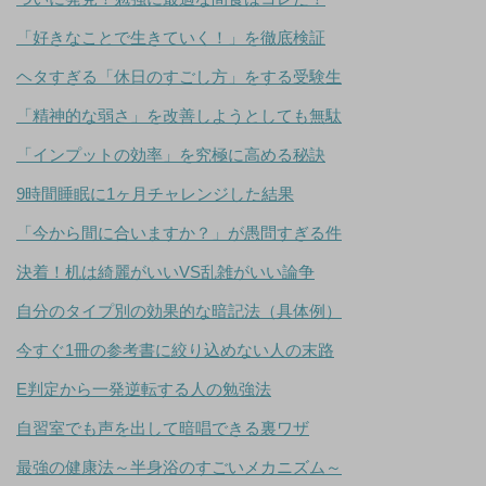
「好きなことで生きていく！」を徹底検証
ヘタすぎる「休日のすごし方」をする受験生
「精神的な弱さ」を改善しようとしても無駄
「インプットの効率」を究極に高める秘訣
9時間睡眠に1ヶ月チャレンジした結果
「今から間に合いますか？」が愚問すぎる件
決着！机は綺麗がいいVS乱雑がいい論争
自分のタイプ別の効果的な暗記法（具体例）
今すぐ1冊の参考書に絞り込めない人の末路
E判定から一発逆転する人の勉強法
自習室でも声を出して暗唱できる裏ワザ
最強の健康法～半身浴のすごいメカニズム～