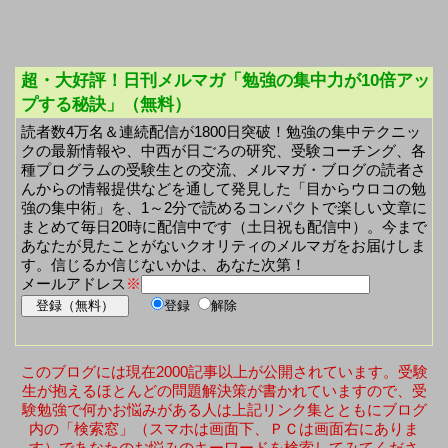
超・大好評！日刊メルマガ「勉強の集中力が10倍アッ
プする秘訣」（無料）
読者数4万名＆連続配信が1800日突破！勉強の集中テクニッ
クの最新情報や、中西が日ごろの研究、受験コーチング、各
種プログラムの受験生との交流、メルマガ・ブログの読者さ
んからの情報提供などを通して発見した「目からウロコの勉
強の集中術」を、1～2分で読めるコンパクトで楽しい文章に
まとめて毎日20時に配信中です（土日祝も配信中）。今まで
あなたが見たことがないクオリティのメルマガをお届けしま
す。信じるか信じないかは、あなた次第！
メールアドレス
※
登録
解除
このブログには現在2000記事以上が公開されています。受験
生が抱えるほとんどの問題解決策が書かれていますので、受
験勉強で何かお悩みがある人は上記リンク集とともにブログ
内の「検索窓」（スマホは画面下、ＰＣは画面右にありま
す）であなたのお悩みのキーワードを検索してみてくださ