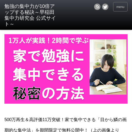
menu
500万再生＆高評価11万突破！家で集中できる「目から鱗の画
期的な集中法」を期間限定で無料公開中！（上の画像より