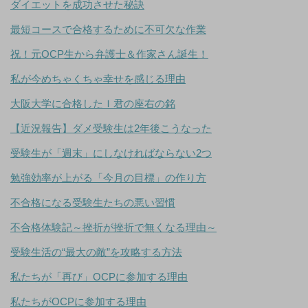
ダイエットを成功させた秘訣
最短コースで合格するために不可欠な作業
祝！元OCP生から弁護士＆作家さん誕生！
私が今めちゃくちゃ幸せを感じる理由
大阪大学に合格したＩ君の座右の銘
【近況報告】ダメ受験生は2年後こうなった
受験生が「週末」にしなければならない2つ
勉強効率が上がる「今月の目標」の作り方
不合格になる受験生たちの悪い習慣
不合格体験記～挫折が挫折で無くなる理由～
受験生活の“最大の敵”を攻略する方法
私たちが「再び」OCPに参加する理由
私たちがOCPに参加する理由