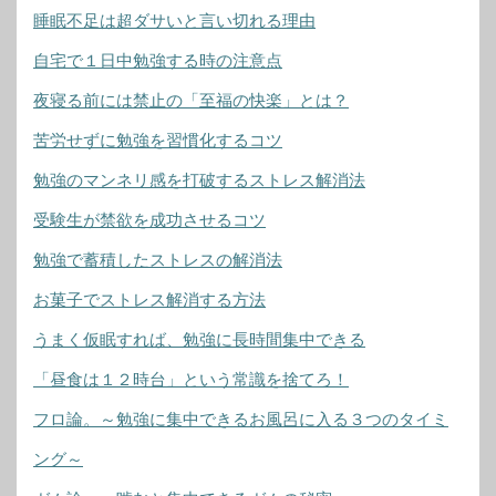
睡眠不足は超ダサいと言い切れる理由
自宅で１日中勉強する時の注意点
夜寝る前には禁止の「至福の快楽」とは？
苦労せずに勉強を習慣化するコツ
勉強のマンネリ感を打破するストレス解消法
受験生が禁欲を成功させるコツ
勉強で蓄積したストレスの解消法
お菓子でストレス解消する方法
うまく仮眠すれば、勉強に長時間集中できる
「昼食は１２時台」という常識を捨てろ！
フロ論。～勉強に集中できるお風呂に入る３つのタイミ
ング～