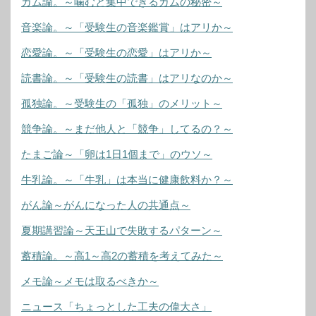
ガム論。～噛むと集中できるガムの秘密～
音楽論。～「受験生の音楽鑑賞」はアリか～
恋愛論。～「受験生の恋愛」はアリか～
読書論。～「受験生の読書」はアリなのか～
孤独論。～受験生の「孤独」のメリット～
競争論。～まだ他人と「競争」してるの？～
たまご論～「卵は1日1個まで」のウソ～
牛乳論。～「牛乳」は本当に健康飲料か？～
がん論～がんになった人の共通点～
夏期講習論～天王山で失敗するパターン～
蓄積論。～高1～高2の蓄積を考えてみた～
メモ論～メモは取るべきか～
ニュース「ちょっとした工夫の偉大さ」