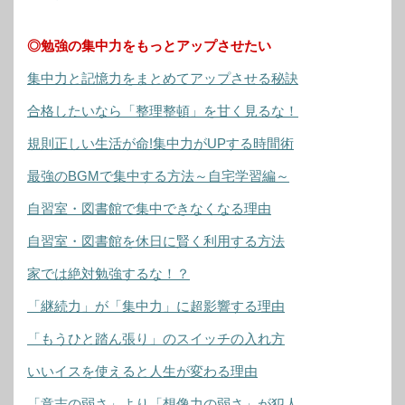
◎勉強の集中力をもっとアップさせたい
集中力と記憶力をまとめてアップさせる秘訣
合格したいなら「整理整頓」を甘く見るな！
規則正しい生活が命!集中力がUPする時間術
最強のBGMで集中する方法～自宅学習編～
自習室・図書館で集中できなくなる理由
自習室・図書館を休日に賢く利用する方法
家では絶対勉強するな！？
「継続力」が「集中力」に超影響する理由
「もうひと踏ん張り」のスイッチの入れ方
いいイスを使えると人生が変わる理由
「意志の弱さ」より「想像力の弱さ」が犯人