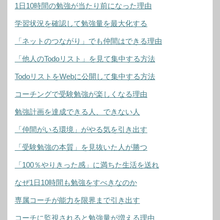
1日10時間の勉強が当たり前になった理由
学習状況を確認して勉強量を最大化する
「ネットのつながり」でも仲間はできる理由
「他人のTodoリスト」を見て集中する方法
TodoリストをWebに公開して集中する方法
コーチングで受験勉強が楽しくなる理由
勉強計画を達成できる人、できない人
「仲間がいる環境」がやる気を引き出す
「受験勉強の本質」を見抜いた人が勝つ
「100％やりきった感」に満ちた生活を送れ
なぜ1日10時間も勉強をすべきなのか
専属コーチが能力を限界まで引き出す
コーチに監視されると勉強量が増える理由