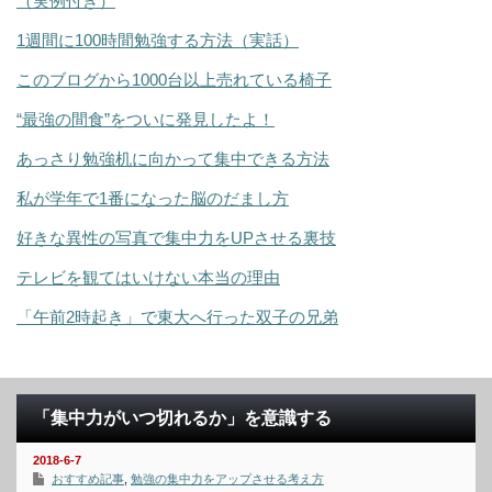
（実例付き）
1週間に100時間勉強する方法（実話）
このブログから1000台以上売れている椅子
“最強の間食”をついに発見したよ！
あっさり勉強机に向かって集中できる方法
私が学年で1番になった脳のだまし方
好きな異性の写真で集中力をUPさせる裏技
テレビを観てはいけない本当の理由
「午前2時起き」で東大へ行った双子の兄弟
「集中力がいつ切れるか」を意識する
2018-6-7
おすすめ記事
,
勉強の集中力をアップさせる考え方