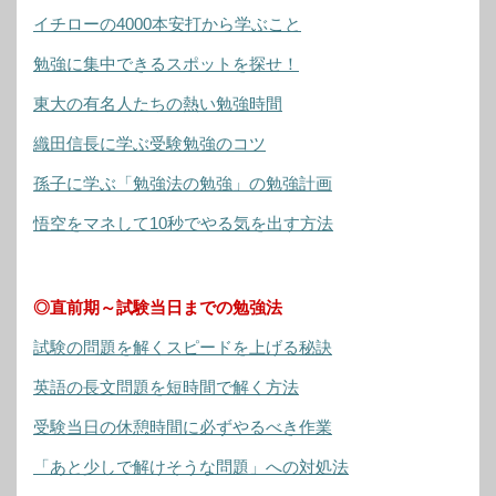
イチローの4000本安打から学ぶこと
勉強に集中できるスポットを探せ！
東大の有名人たちの熱い勉強時間
織田信長に学ぶ受験勉強のコツ
孫子に学ぶ「勉強法の勉強」の勉強計画
悟空をマネして10秒でやる気を出す方法
◎直前期～試験当日までの勉強法
試験の問題を解くスピードを上げる秘訣
英語の長文問題を短時間で解く方法
受験当日の休憩時間に必ずやるべき作業
「あと少しで解けそうな問題」への対処法