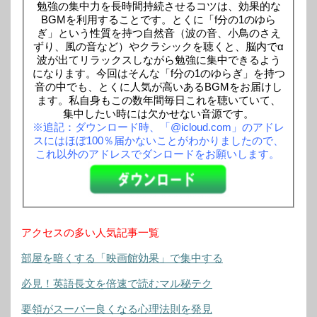
勉強の集中力を長時間持続させるコツは、効果的な
BGMを利用することです。とくに「f分の1のゆら
ぎ」という性質を持つ自然音（波の音、小鳥のさえ
ずり、風の音など）やクラシックを聴くと、脳内でα
波が出てリラックスしながら勉強に集中できるよう
になります。今回はそんな「f分の1のゆらぎ」を持つ
音の中でも、とくに人気が高いあるBGMをお届けし
ます。私自身もこの数年間毎日これを聴いていて、
集中したい時には欠かせない音源です。
※追記：ダウンロード時、「@icloud.com」のアドレ
スにはほぼ100％届かないことがわかりましたので、
これ以外のアドレスでダンロードをお願いします。
アクセスの多い人気記事一覧
部屋を暗くする「映画館効果」で集中する
必見！英語長文を倍速で読むマル秘テク
要領がスーパー良くなる心理法則を発見