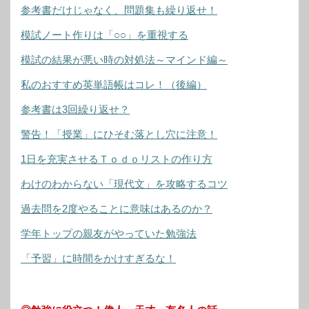
参考書だけじゃなく、問題集も繰り返せ！
模試ノート作りは「○○」を重視する
模試の結果が悪い時の対処法～マインド編～
私のおすすめ英単語帳はコレ！（後編）
参考書は3回繰り返せ？
警告！「授業」にひそむ落とし穴に注意！
1日を充実させるＴｏｄｏリストの作り方
わけのわからない「現代文」を攻略するコツ
過去問を2度やることに意味はあるのか？
学年トップの親友がやっていた勉強法
「予習」に時間をかけすぎるな！