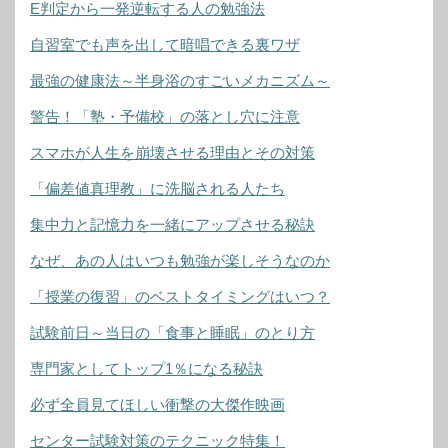
E判定から一発逆転する人の勉強法
自習室でも声を出して暗唱できる裏ワザ
最強の健康法～半身浴のすごいメカニズム～
警告！「塾・予備校」の落とし穴に注意
スマホが人生を崩壊させる理由とその対策
「偏差値真理教」に洗脳される人たち
集中力と記憶力を一緒にアップさせる秘訣
なぜ、あの人はいつも勉強が楽しそうなのか
「授業の復習」のベストタイミングはいつ？
試験前日～当日の「食事と睡眠」のとり方
専門家としてトップ1％になる秘訣
必ず全員見てほしい衝撃の大傑作映画
センター試験対策のテクニック特集！