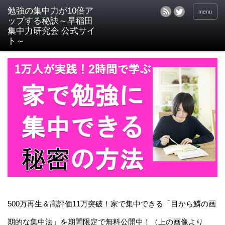
menu
500万再生＆高評価11万突破！家で集中できる「目から鱗の画
期的な集中法」を期間限定で無料公開中！（上の画像より