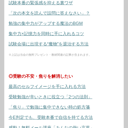
試験本番の緊張感を抑える裏ワザ
「次の本文を読んで設問に答えなさい」？
勉強の集中力がアップする魔法のBGM
集中力×記憶力を同時に手に入れるコツ
試験会場に出現する“魔物”を退治する方法
※上記は当会の無料プレゼント・教材関連の記事が含まれます。
◎受験の不安・焦りを解消したい
最高のセルフイメージを手に入れる方法
受験勉強が辛いときに役立つ「2つの法則」
「焦り」で勉強に集中できない時の処方箋
今E判定でも、受験本番で自信を持てる方法
感動！無料メール講座「みんなの熱い言葉」