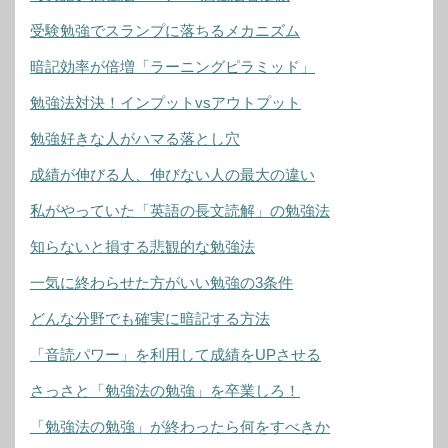
受験勉強でスランプに落ちるメカニズム
暗記効率が倍増「ラーニングピラミッド」
勉強法対決！インプットvsアウトプット
勉強好きな人がハマる落とし穴
成績が伸びる人、伸びない人の最大の違い
私がやっていた「英語の長文読解」の勉強法
知らないと損する悲観的な勉強法
一気に終わらせた方がいい勉強の3条件
どんな分野でも確実に暗記する方法
「音読パワー」を利用して成績をUPさせる
さっさと「勉強法の勉強」を卒業しろ！
「勉強法の勉強」が終わったら何をすべきか