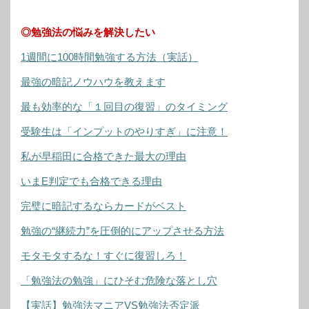
◎勉強法の悩みを解決したい
1週間に100時間勉強する方法（実話）
最強の暗記ノウハウを教えます
最も効率的な「１回目の復習」のタイミング
受験生は「インプットのやりすぎ」に注意！
私が早稲田に合格できた最大の理由
いまE判定でも合格できる理由
完璧に暗記するならカードがベスト
勉強の“継続力”を圧倒的にアップさせる方法
モタモタするな！すぐに復習しろ！
「勉強法の勉強」にひそむ危険な落とし穴
【実話】勉強法マニアVS勉強法否定派