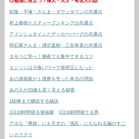
◎勉強に役立つ！偉人・天才・有名人の話
松陰・手塚・さんま・ダウンタウンの共通点
村上春樹とスティーブンキングの共通点
アインシュタインとザッカーバーグの共通点
明石家さんま・浦沢直樹・三谷幸喜の共通点
タモリに学べ！徹夜でも集中できるコツ
エジソンは少食パワーで発明王になった
あの漫画家が１億冊を売った本当の理由
あの人が20歳も若く見える秘密
180巻まで継続する秘訣
1日10時間寝る漫画家
1日16時間寝てる男
アホな「尊師」にも天才の「孫氏」にもなれる脳のすご
いカラクリ