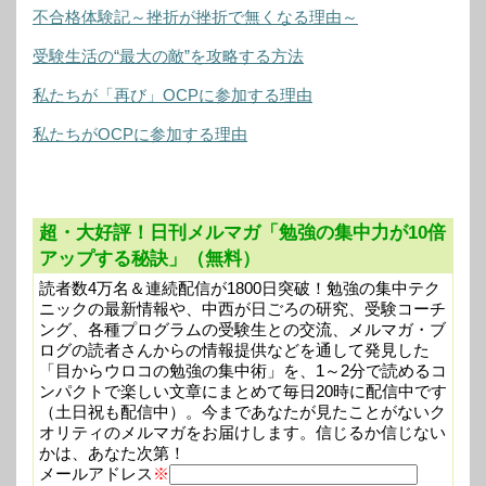
不合格体験記～挫折が挫折で無くなる理由～
受験生活の“最大の敵”を攻略する方法
私たちが「再び」OCPに参加する理由
私たちがOCPに参加する理由
超・大好評！日刊メルマガ「勉強の集中力が10倍
アップする秘訣」（無料）
読者数4万名＆連続配信が1800日突破！勉強の集中テク
ニックの最新情報や、中西が日ごろの研究、受験コーチ
ング、各種プログラムの受験生との交流、メルマガ・ブ
ログの読者さんからの情報提供などを通して発見した
「目からウロコの勉強の集中術」を、1～2分で読めるコ
ンパクトで楽しい文章にまとめて毎日20時に配信中です
（土日祝も配信中）。今まであなたが見たことがないク
オリティのメルマガをお届けします。信じるか信じない
かは、あなた次第！
メールアドレス
※