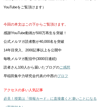
YouTubeをご覧頂けます）
今回の本文はこの下からご覧頂けます。
感謝!YouTube動画が500万再生を突破！
公式メルマガ読者数が40,000名を突破
14年目突入、2000記事以上を公開中
毎晩メルマガ配信中(3000日連続)
読者さん100人から届いたブログの
ご感想
早稲田集中力研究会代表の中西の
プロフ
アクセスの多い人気記事
必見！授業は「情報カード」に直接書くと凄いことになる