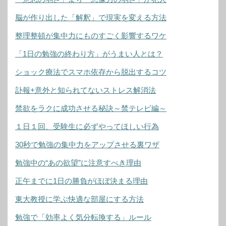
脳が作り出した「解釈」で現実を変える方法
整理整頓が集中力にものすごく影響するワケ
「1日の勉強の終わり方」がうまい人とは？
ショック療法でスマホ依存から脱出するコツ
訃報+意外と知られてないストレス解消法
禁欲をラクに成功させる秘訣～禁テレビ編～
１日１回、受験生に必ずやってほしい行為
30秒で勉強の集中力をアップさせる裏ワザ
勉強中の“あの欲望”に注意すべき理由
正午までに1日の勝負がほぼ決まる理由
東大教授に学ぶ快適な部屋にする方法
勉強で「効率よく気分転換する」ルール