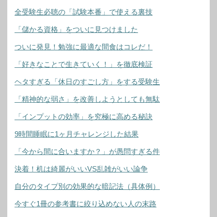
全受験生必聴の「試験本番」で使える裏技
「儲かる資格」をついに見つけました
ついに発見！勉強に最適な間食はコレだ！
「好きなことで生きていく！」を徹底検証
ヘタすぎる「休日のすごし方」をする受験生
「精神的な弱さ」を改善しようとしても無駄
「インプットの効率」を究極に高める秘訣
9時間睡眠に1ヶ月チャレンジした結果
「今から間に合いますか？」が愚問すぎる件
決着！机は綺麗がいいVS乱雑がいい論争
自分のタイプ別の効果的な暗記法（具体例）
今すぐ1冊の参考書に絞り込めない人の末路