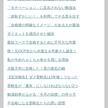
「モチベーション」に左右されない勉強法
「超恥ずかしい！」を利用してやる気を出す
「合格後の明確なイメージ」がある人が最強
ダイエットを成功させた秘訣
最短コースで合格するために不可欠な作業
祝！元OCP生から弁護士＆作家さん誕生！
私が今めちゃくちゃ幸せを感じる理由
大阪大学に合格したＩ君の座右の銘
【近況報告】ダメ受験生は2年後こうなった
受験生が「週末」にしなければならない2つ
勉強効率が上がる「今月の目標」の作り方
不合格になる受験生たちの悪い習慣