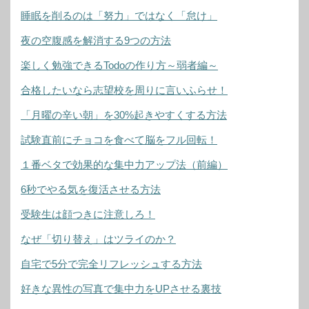
睡眠を削るのは「努力」ではなく「怠け」
夜の空腹感を解消する9つの方法
楽しく勉強できるTodoの作り方～弱者編～
合格したいなら志望校を周りに言いふらせ！
「月曜の辛い朝」を30%起きやすくする方法
試験直前にチョコを食べて脳をフル回転！
１番ベタで効果的な集中力アップ法（前編）
6秒でやる気を復活させる方法
受験生は顔つきに注意しろ！
なぜ「切り替え」はツライのか？
自宅で5分で完全リフレッシュする方法
好きな異性の写真で集中力をUPさせる裏技