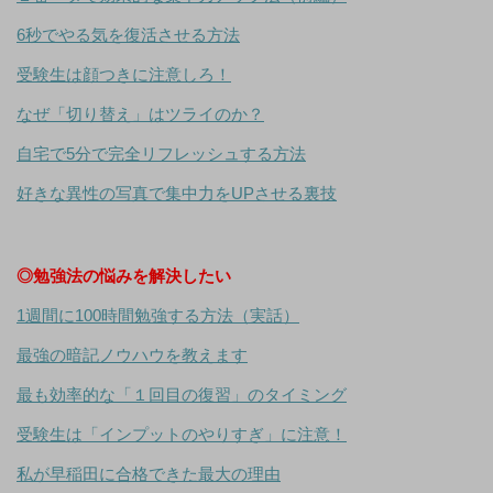
6秒でやる気を復活させる方法
受験生は顔つきに注意しろ！
なぜ「切り替え」はツライのか？
自宅で5分で完全リフレッシュする方法
好きな異性の写真で集中力をUPさせる裏技
◎勉強法の悩みを解決したい
1週間に100時間勉強する方法（実話）
最強の暗記ノウハウを教えます
最も効率的な「１回目の復習」のタイミング
受験生は「インプットのやりすぎ」に注意！
私が早稲田に合格できた最大の理由