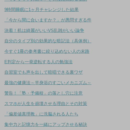
9時間睡眠に1ヶ月チャレンジした結果
「今から間に合いますか？」が愚問すぎる件
決着！机は綺麗がいいVS乱雑がいい論争
自分のタイプ別の効果的な暗記法（具体例）
今すぐ1冊の参考書に絞り込めない人の末路
E判定から一発逆転する人の勉強法
自習室でも声を出して暗唱できる裏ワザ
最強の健康法～半身浴のすごいメカニズム～
警告！「塾・予備校」の落とし穴に注意
スマホが人生を崩壊させる理由とその対策
「偏差値真理教」に洗脳される人たち
集中力と記憶力を一緒にアップさせる秘訣