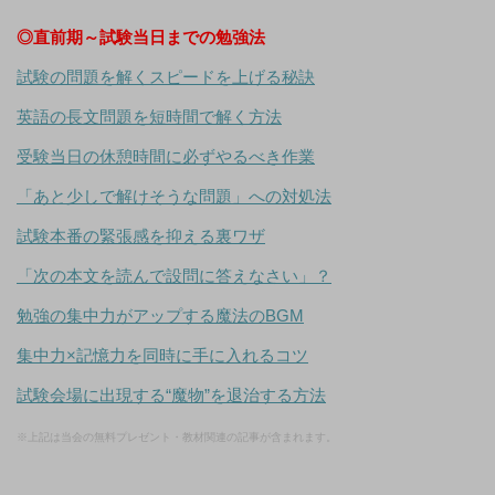
◎直前期～試験当日までの勉強法
試験の問題を解くスピードを上げる秘訣
英語の長文問題を短時間で解く方法
受験当日の休憩時間に必ずやるべき作業
「あと少しで解けそうな問題」への対処法
試験本番の緊張感を抑える裏ワザ
「次の本文を読んで設問に答えなさい」？
勉強の集中力がアップする魔法のBGM
集中力×記憶力を同時に手に入れるコツ
試験会場に出現する“魔物”を退治する方法
※上記は当会の無料プレゼント・教材関連の記事が含まれます。