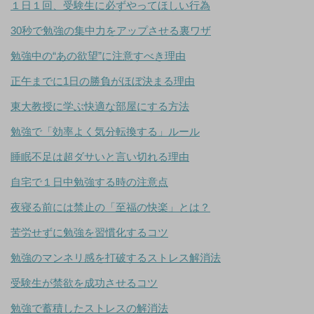
１日１回、受験生に必ずやってほしい行為
30秒で勉強の集中力をアップさせる裏ワザ
勉強中の“あの欲望”に注意すべき理由
正午までに1日の勝負がほぼ決まる理由
東大教授に学ぶ快適な部屋にする方法
勉強で「効率よく気分転換する」ルール
睡眠不足は超ダサいと言い切れる理由
自宅で１日中勉強する時の注意点
夜寝る前には禁止の「至福の快楽」とは？
苦労せずに勉強を習慣化するコツ
勉強のマンネリ感を打破するストレス解消法
受験生が禁欲を成功させるコツ
勉強で蓄積したストレスの解消法