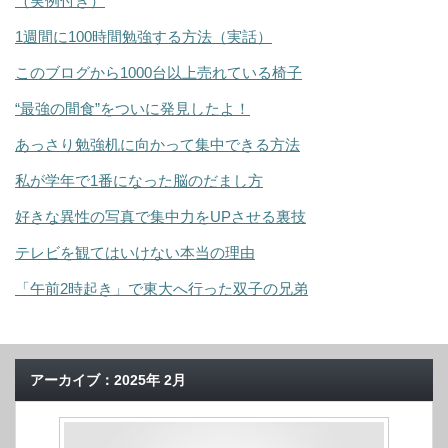
（実例付き）
1週間に100時間勉強する方法（実話）
このブログから1000台以上売れている椅子
“最強の間食”をついに発見したよ！
あっさり勉強机に向かって集中できる方法
私が学年で1番になった脳のだまし方
好きな異性の写真で集中力をUPさせる裏技
テレビを観てはいけない本当の理由
「午前2時起き」で東大へ行った双子の兄弟
アーカイブ：2025年 2月