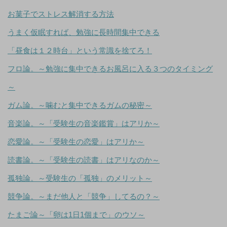
お菓子でストレス解消する方法
うまく仮眠すれば、勉強に長時間集中できる
「昼食は１２時台」という常識を捨てろ！
フロ論。～勉強に集中できるお風呂に入る３つのタイミング
～
ガム論。～噛むと集中できるガムの秘密～
音楽論。～「受験生の音楽鑑賞」はアリか～
恋愛論。～「受験生の恋愛」はアリか～
読書論。～「受験生の読書」はアリなのか～
孤独論。～受験生の「孤独」のメリット～
競争論。～まだ他人と「競争」してるの？～
たまご論～「卵は1日1個まで」のウソ～