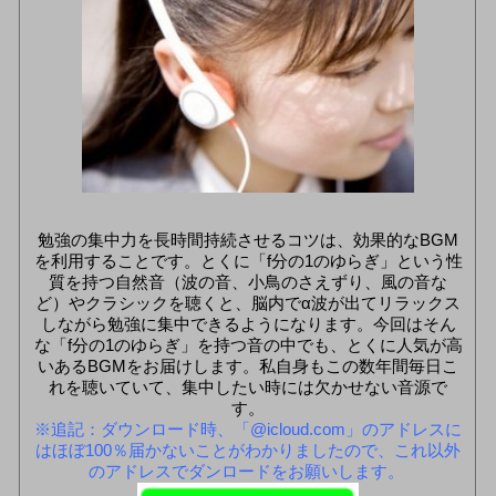
勉強の集中力を長時間持続させるコツは、効果的なBGM
を利用することです。とくに「f分の1のゆらぎ」という性
質を持つ自然音（波の音、小鳥のさえずり、風の音な
ど）やクラシックを聴くと、脳内でα波が出てリラックス
しながら勉強に集中できるようになります。今回はそん
な「f分の1のゆらぎ」を持つ音の中でも、とくに人気が高
いあるBGMをお届けします。私自身もこの数年間毎日こ
れを聴いていて、集中したい時には欠かせない音源で
す。
※追記：ダウンロード時、「@icloud.com」のアドレスに
はほぼ100％届かないことがわかりましたので、これ以外
のアドレスでダンロードをお願いします。