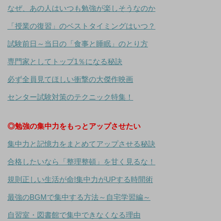
なぜ、あの人はいつも勉強が楽しそうなのか
「授業の復習」のベストタイミングはいつ？
試験前日～当日の「食事と睡眠」のとり方
専門家としてトップ1％になる秘訣
必ず全員見てほしい衝撃の大傑作映画
センター試験対策のテクニック特集！
◎勉強の集中力をもっとアップさせたい
集中力と記憶力をまとめてアップさせる秘訣
合格したいなら「整理整頓」を甘く見るな！
規則正しい生活が命!集中力がUPする時間術
最強のBGMで集中する方法～自宅学習編～
自習室・図書館で集中できなくなる理由