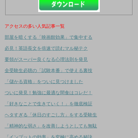
アクセスの多い人気記事一覧
部屋を暗くする「映画館効果」で集中する
必見！英語長文を倍速で読むマル秘テク
要領がスーパー良くなる心理法則を発見
全受験生必聴の「試験本番」で使える裏技
「儲かる資格」をついに見つけました
ついに発見！勉強に最適な間食はコレだ！
「好きなことで生きていく！」を徹底検証
ヘタすぎる「休日のすごし方」をする受験生
「精神的な弱さ」を改善しようとしても無駄
「インプットの効率」を究極に高める秘訣