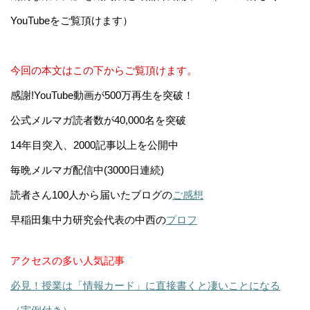
YouTubeをご覧頂けます）
今回の本文はこの下からご覧頂けます。
感謝!YouTube動画が500万再生を突破！
公式メルマガ読者数が40,000名を突破
14年目突入、2000記事以上を公開中
毎晩メルマガ配信中(3000日連続)
読者さん100人から届いたブログの
ご感想
早稲田集中力研究会代表の中西の
プロフ
アクセスの多い人気記事
必見！授業は「情報カード」に直接書くと凄いことになる