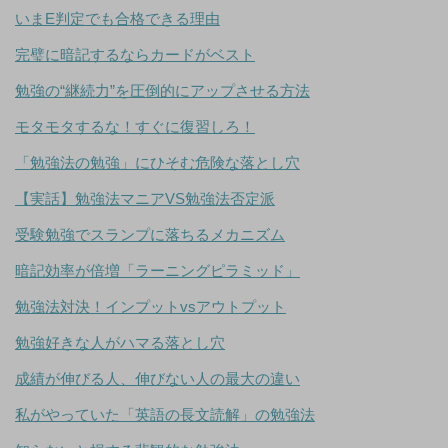
いまE判定でも合格できる理由
完璧に暗記するならカードがベスト
勉強の“継続力”を圧倒的にアップさせる方法
モタモタするな！すぐに復習しろ！
「勉強法の勉強」にひそむ危険な落とし穴
【実話】勉強法マニアVS勉強法否定派
受験勉強でスランプに落ちるメカニズム
暗記効率が倍増「ラーニングピラミッド」
勉強法対決！インプットvsアウトプット
勉強好きな人がハマる落とし穴
成績が伸びる人、伸びない人の最大の違い
私がやっていた「英語の長文読解」の勉強法