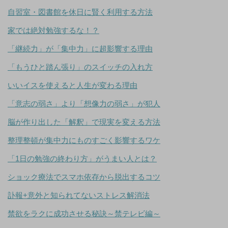
自習室・図書館を休日に賢く利用する方法
家では絶対勉強するな！？
「継続力」が「集中力」に超影響する理由
「もうひと踏ん張り」のスイッチの入れ方
いいイスを使えると人生が変わる理由
「意志の弱さ」より「想像力の弱さ」が犯人
脳が作り出した「解釈」で現実を変える方法
整理整頓が集中力にものすごく影響するワケ
「1日の勉強の終わり方」がうまい人とは？
ショック療法でスマホ依存から脱出するコツ
訃報+意外と知られてないストレス解消法
禁欲をラクに成功させる秘訣～禁テレビ編～