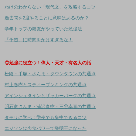
わけのわからない「現代文」を攻略するコツ
過去問を2度やることに意味はあるのか？
学年トップの親友がやっていた勉強法
「予習」に時間をかけすぎるな！
◎勉強に役立つ！偉人・天才・有名人の話
松陰・手塚・さんま・ダウンタウンの共通点
村上春樹とスティーブンキングの共通点
アインシュタインとザッカーバーグの共通点
明石家さんま・浦沢直樹・三谷幸喜の共通点
タモリに学べ！徹夜でも集中できるコツ
エジソンは少食パワーで発明王になった