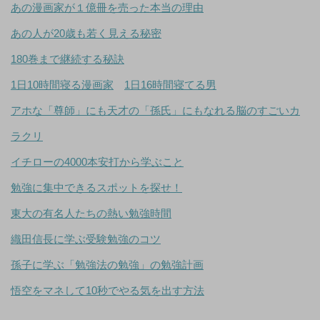
あの漫画家が１億冊を売った本当の理由
あの人が20歳も若く見える秘密
180巻まで継続する秘訣
1日10時間寝る漫画家
1日16時間寝てる男
アホな「尊師」にも天才の「孫氏」にもなれる脳のすごいカ
ラクリ
イチローの4000本安打から学ぶこと
勉強に集中できるスポットを探せ！
東大の有名人たちの熱い勉強時間
織田信長に学ぶ受験勉強のコツ
孫子に学ぶ「勉強法の勉強」の勉強計画
悟空をマネして10秒でやる気を出す方法