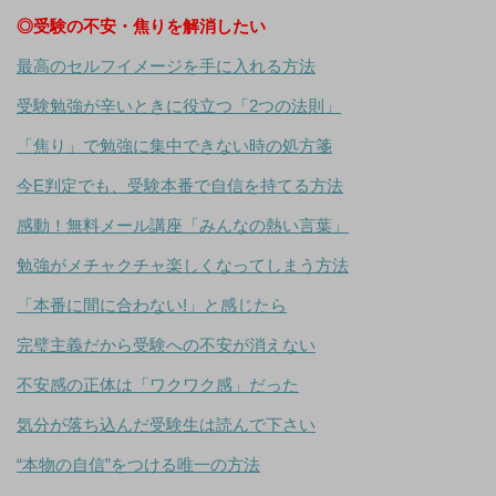
◎受験の不安・焦りを解消したい
最高のセルフイメージを手に入れる方法
受験勉強が辛いときに役立つ「2つの法則」
「焦り」で勉強に集中できない時の処方箋
今E判定でも、受験本番で自信を持てる方法
感動！無料メール講座「みんなの熱い言葉」
勉強がメチャクチャ楽しくなってしまう方法
「本番に間に合わない!」と感じたら
完璧主義だから受験への不安が消えない
不安感の正体は「ワクワク感」だった
気分が落ち込んだ受験生は読んで下さい
“本物の自信”をつける唯一の方法