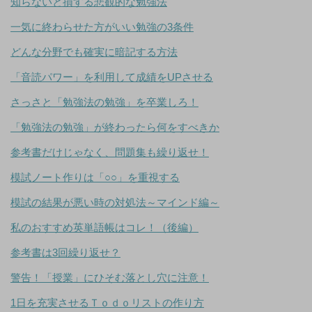
知らないと損する悲観的な勉強法
一気に終わらせた方がいい勉強の3条件
どんな分野でも確実に暗記する方法
「音読パワー」を利用して成績をUPさせる
さっさと「勉強法の勉強」を卒業しろ！
「勉強法の勉強」が終わったら何をすべきか
参考書だけじゃなく、問題集も繰り返せ！
模試ノート作りは「○○」を重視する
模試の結果が悪い時の対処法～マインド編～
私のおすすめ英単語帳はコレ！（後編）
参考書は3回繰り返せ？
警告！「授業」にひそむ落とし穴に注意！
1日を充実させるＴｏｄｏリストの作り方