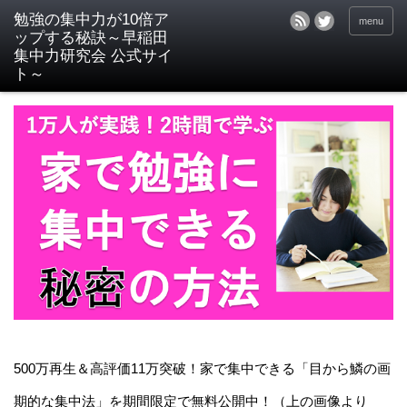
menu
500万再生＆高評価11万突破！家で集中できる「目から鱗の画
期的な集中法」を期間限定で無料公開中！（上の画像より