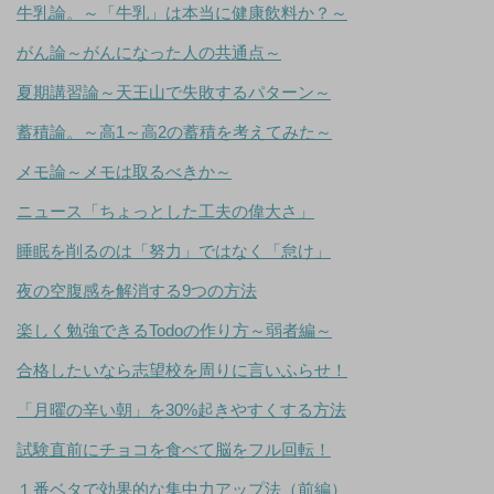
牛乳論。～「牛乳」は本当に健康飲料か？～
がん論～がんになった人の共通点～
夏期講習論～天王山で失敗するパターン～
蓄積論。～高1～高2の蓄積を考えてみた～
メモ論～メモは取るべきか～
ニュース「ちょっとした工夫の偉大さ」
睡眠を削るのは「努力」ではなく「怠け」
夜の空腹感を解消する9つの方法
楽しく勉強できるTodoの作り方～弱者編～
合格したいなら志望校を周りに言いふらせ！
「月曜の辛い朝」を30%起きやすくする方法
試験直前にチョコを食べて脳をフル回転！
１番ベタで効果的な集中力アップ法（前編）