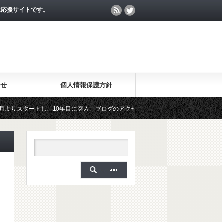
生応援サイトです。
わせ
個人情報保護方針
タートし、10年目に突入。ブログのアクセス数が月間25万PV、公開記事数が2000
無料メールマガジン「勉強の集中力が10倍アップする秘訣」は、2018年6月に総読者数