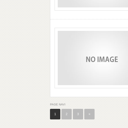
PAGE NAVI
1
2
3
»