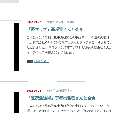
2012-10-27
受験を突破する食事法
「夢マップ」高岸実さんと会食
こんにちは！早稲田集中力研究会の中西です。 今週の火曜日
は、株式会社P＆H代表の高岸実さんとランチをご一緒させてい
ただきました。 高岸さんは昨年フジテレビ系列の扶桑社さんか
ら「夢マップを使えば子どもは必ず…
詳細を見る
2012-10-24
効率的な時間管理術
「速読勉強術」宇都出雅巳さんと会食
こんにちは！早稲田集中力研究会の中西です。 おととい（月
曜）は、数年前にベストセラーとなった「速読勉強術」（すば