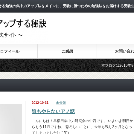
ける勉強の集中力アップ法をメインに、受験に勝つための勉強法をお届けする受験
ロフィール
ご感想
お問い合
本ブログは2010年8月よりス
2011年3月よりスタートした
2012-10-31
未分類
誰もやらないアノ話
こんにちは！早稲田集中力研究会の中西です。 いよいよ明日か
らもう11月ですね。 恐ろしいことに、今年も残り2ヶ月となっ
てしまいました(；ﾟДﾟ) …