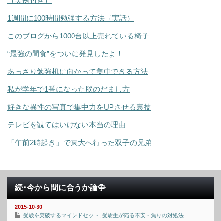
（実例付き）
1週間に100時間勉強する方法（実話）
このブログから1000台以上売れている椅子
“最強の間食”をついに発見したよ！
あっさり勉強机に向かって集中できる方法
私が学年で1番になった脳のだまし方
好きな異性の写真で集中力をUPさせる裏技
テレビを観てはいけない本当の理由
「午前2時起き」で東大へ行った双子の兄弟
続･今から間に合うか論争
2015-10-30
受験を突破するマインドセット
,
受験生が陥る不安・焦りの対処法