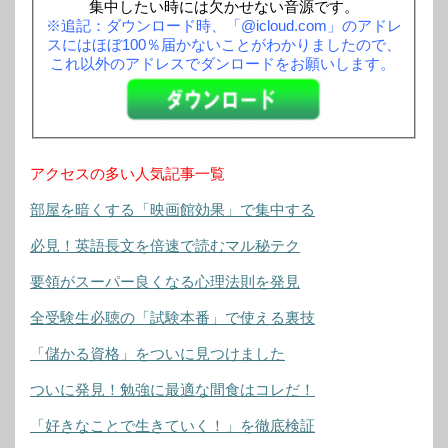
集中したい時には欠かせない音源です。
※追記：ダウンロード時、「@icloud.com」のアドレ
スにはほぼ100％届かないことがわかりましたので、
これ以外のアドレスでダンロードをお願いします。
アクセスの多い人気記事一覧
部屋を暗くする「映画館効果」で集中する
必見！英語長文を倍速で読むマル秘テク
要領がスーパー良くなる心理法則を発見
全受験生必聴の「試験本番」で使える裏技
「儲かる資格」をついに見つけました
ついに発見！勉強に最適な間食はコレだ！
「好きなことで生きていく！」を徹底検証