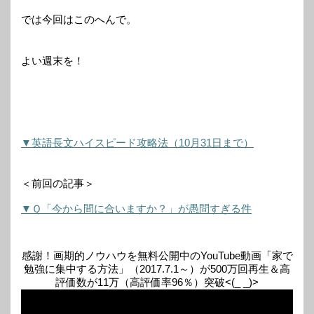
では今回はこのへんで。
よい週末を！
▼英語長文ハイスピード攻略法（10月31日まで）
＜前回の記事＞
▼Ｑ「今から間に合いますか？」が愚問すぎる件
感謝！画期的ノウハウを無料公開中のYouTube動画「家で
勉強に集中する方法」（2017.7.1～）が500万回再生＆高
評価数が11万（高評価率96％）突破<(_ _)>