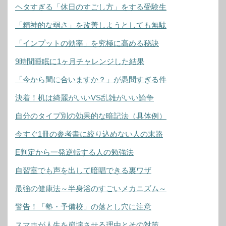
ヘタすぎる「休日のすごし方」をする受験生
「精神的な弱さ」を改善しようとしても無駄
「インプットの効率」を究極に高める秘訣
9時間睡眠に1ヶ月チャレンジした結果
「今から間に合いますか？」が愚問すぎる件
決着！机は綺麗がいいVS乱雑がいい論争
自分のタイプ別の効果的な暗記法（具体例）
今すぐ1冊の参考書に絞り込めない人の末路
E判定から一発逆転する人の勉強法
自習室でも声を出して暗唱できる裏ワザ
最強の健康法～半身浴のすごいメカニズム～
警告！「塾・予備校」の落とし穴に注意
スマホが人生を崩壊させる理由とその対策