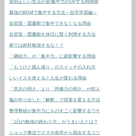
規則正しい生活が命!集中力がUPする時間術
最強のBGMで集中する方法～自宅学習編～
自習室・図書館で集中できなくなる理由
自習室・図書館を休日に賢く利用する方法
家では絶対勉強するな！？
「継続力」が「集中力」に超影響する理由
「もうひと踏ん張り」のスイッチの入れ方
いいイスを使えると人生が変わる理由
「意志の弱さ」より「想像力の弱さ」が犯人
脳が作り出した「解釈」で現実を変える方法
整理整頓が集中力にものすごく影響するワケ
「1日の勉強の終わり方」がうまい人とは？
ショック療法でスマホ依存から脱出するコツ