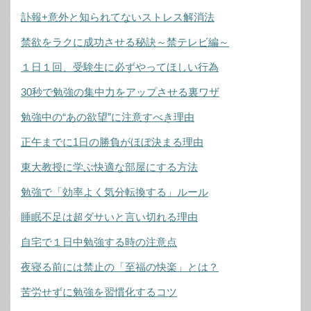
訃報+意外と知られてないストレス解消法
禁欲をラクに成功させる秘訣～禁テレビ編～
１日１回、受験生に必ずやってほしい行為
30秒で勉強の集中力をアップさせる裏ワザ
勉強中の“あの欲望”に注意すべき理由
正午までに1日の勝負がほぼ決まる理由
東大教授に学ぶ快適な部屋にする方法
勉強で「効率よく気分転換する」ルール
睡眠不足は超ダサいと言い切れる理由
自宅で１日中勉強する時の注意点
夜寝る前には禁止の「至福の快楽」とは？
苦労せずに勉強を習慣化するコツ