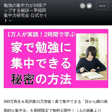
menu
500万再生＆高評価11万突破！家で集中できる「目から鱗の画
期的な集中法」を期間限定で無料公開中！（上の画像より