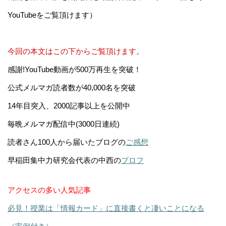
YouTubeをご覧頂けます）
今回の本文はこの下からご覧頂けます。
感謝!YouTube動画が500万再生を突破！
公式メルマガ読者数が40,000名を突破
14年目突入、2000記事以上を公開中
毎晩メルマガ配信中(3000日連続)
読者さん100人から届いたブログの
ご感想
早稲田集中力研究会代表の中西の
プロフ
アクセスの多い人気記事
必見！授業は「情報カード」に直接書くと凄いことになる