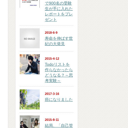
で900名の受験
生が手に入れた
レポートをプレ
ゼント
2018-6-9
寿命を伸ばす世
紀の大発見
2015-4-12
Todoリストを
作らなかったら
どうなる？～思
考実験～
2017-3-16
癌になりました
2015-8-11
結局、「自己管