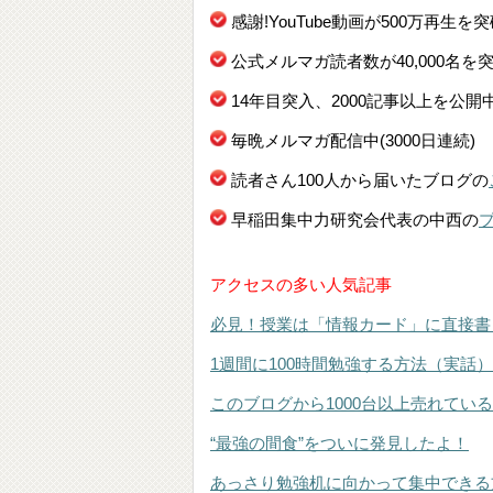
感謝!YouTube動画が500万再生を
公式メルマガ読者数が40,000名を
14年目突入、2000記事以上を公開
毎晩メルマガ配信中(3000日連続)
読者さん100人から届いたブログの
早稲田集中力研究会代表の中西の
アクセスの多い人気記事
必見！授業は「情報カード」に直接書
1週間に100時間勉強する方法（実話）
このブログから1000台以上売れてい
“最強の間食”をついに発見したよ！
あっさり勉強机に向かって集中できる