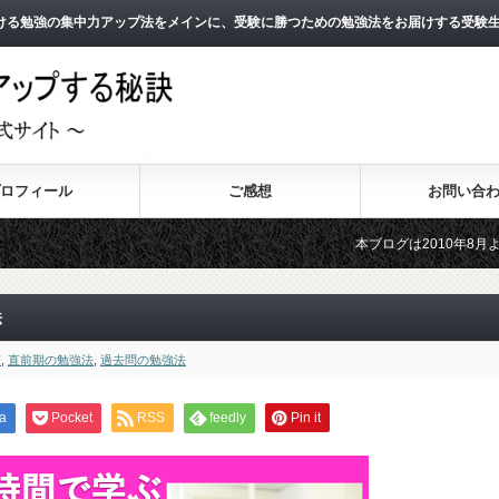
ける勉強の集中力アップ法をメインに、受験に勝つための勉強法をお届けする受験
ロフィール
ご感想
お問い合
本ブログは2010年8月よりスタートし
2011年3月よりスタートした無料メール
法
策
,
直前期の勉強法
,
過去問の勉強法
a
Pocket
RSS
feedly
Pin it