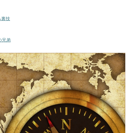
る裏技
の兄弟