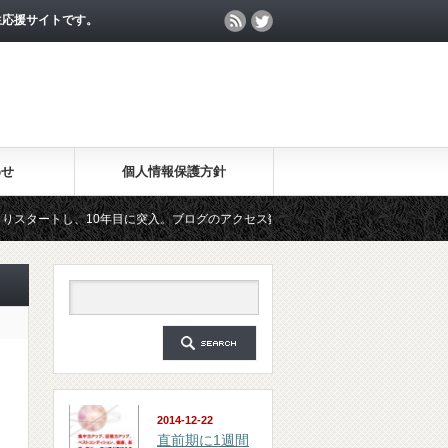
生応援サイトです。
わせ
個人情報保護方針
、10年目に突入。ブログのアクセス数が月間25万PV、公開記事数が2000記事を突
マガジン「勉強の集中力が10倍アップする秘訣」は、2018年6月に総読者数が4万人
2014-12-22
直前期に1週間