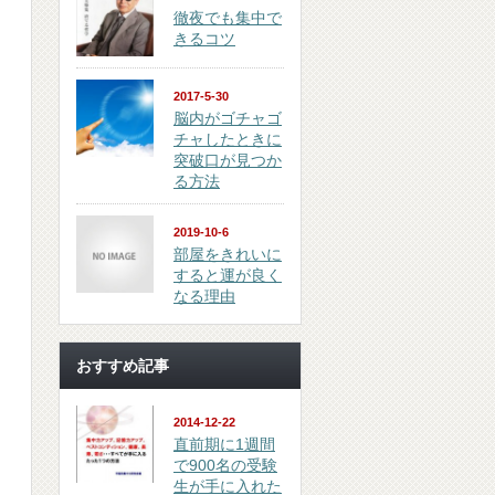
徹夜でも集中で
きるコツ
2017-5-30
脳内がゴチャゴ
チャしたときに
突破口が見つか
る方法
2019-10-6
部屋をきれいに
すると運が良く
なる理由
おすすめ記事
2014-12-22
直前期に1週間
で900名の受験
生が手に入れた