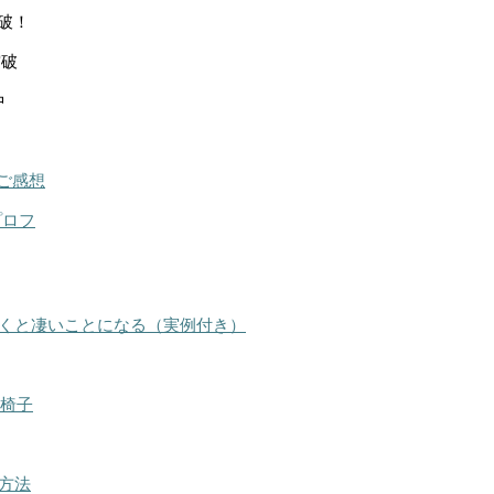
突破！
突破
中
ご感想
プロフ
くと凄いことになる（実例付き）
る椅子
方法