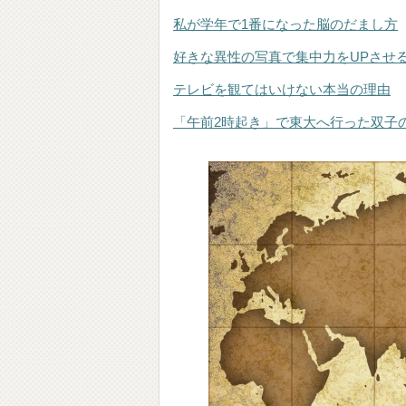
私が学年で1番になった脳のだまし方
好きな異性の写真で集中力をUPさせ
テレビを観てはいけない本当の理由
「午前2時起き」で東大へ行った双子