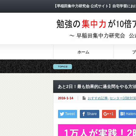
【早稲田集中力研究会 公式サイト】自宅学習にお
ホーム
プ
あと2日！最も効果的に過去問をやる方
2016-1-14
おすすめ記事
,
センター試験対
Tweet
Share
+1
Haten