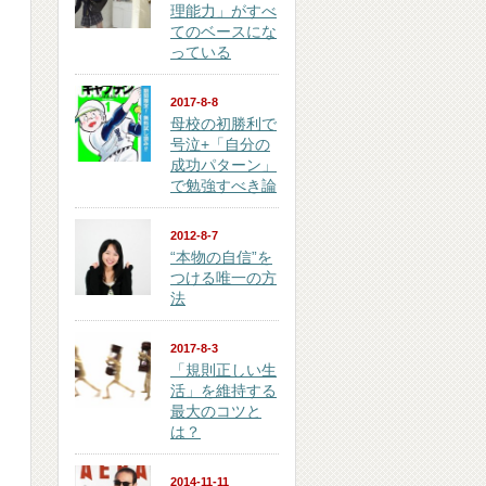
理能力」がすべ
てのベースにな
っている
2017-8-8
母校の初勝利で
号泣+「自分の
成功パターン」
で勉強すべき論
2012-8-7
“本物の自信”を
つける唯一の方
法
2017-8-3
「規則正しい生
活」を維持する
最大のコツと
は？
2014-11-11