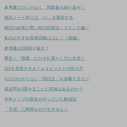
参考書だけじゃなく、問題集も繰り返せ！
模試ノート作りは「○○」を重視する
模試の結果が悪い時の対処法～マインド編～
私のおすすめ英単語帳はコレ！（後編）
参考書は3回繰り返せ？
警告！「授業」にひそむ落とし穴に注意！
1日を充実させるＴｏｄｏリストの作り方
わけのわからない「現代文」を攻略するコツ
過去問を2度やることに意味はあるのか？
学年トップの親友がやっていた勉強法
「予習」に時間をかけすぎるな！