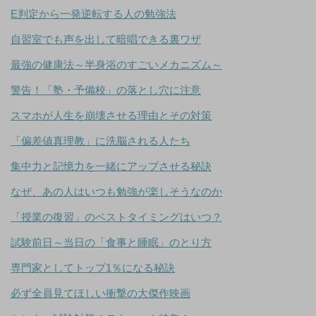
E判定から一発逆転する人の勉強法
自習室でも声を出して暗唱できる裏ワザ
最強の健康法～半身浴のすごいメカニズム～
警告！「塾・予備校」の落とし穴に注意
スマホが人生を崩壊させる理由とその対策
「偏差値真理教」に洗脳される人たち
集中力と記憶力を一緒にアップさせる秘訣
なぜ、あの人はいつも勉強が楽しそうなのか
「授業の復習」のベストタイミングはいつ？
試験前日～当日の「食事と睡眠」のとり方
専門家としてトップ1％になる秘訣
必ず全員見てほしい衝撃の大傑作映画