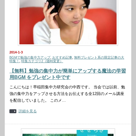
2014-1-3
BGMで勉強の集中力アップ
,
おすすめ記事
,
無料プレゼント系の限定記事の大
特集！
,
特集カテゴリ2（随時変更）
【無料】勉強の集中力が簡単にアップする魔法の学習
用BGM をプレゼント中です
こんにちは！早稲田集中力研究会の中西です。 当会では以前、勉
強の集中力をアップさせる方法をお伝えする全12回のメール講座
を配信していました。 このメ…
詳細を見る