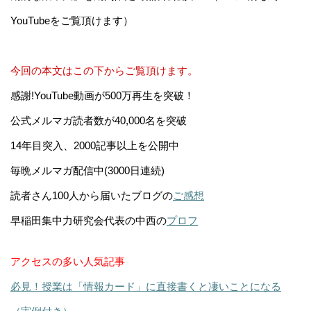
YouTubeをご覧頂けます）
今回の本文はこの下からご覧頂けます。
感謝!YouTube動画が500万再生を突破！
公式メルマガ読者数が40,000名を突破
14年目突入、2000記事以上を公開中
毎晩メルマガ配信中(3000日連続)
読者さん100人から届いたブログの
ご感想
早稲田集中力研究会代表の中西の
プロフ
アクセスの多い人気記事
必見！授業は「情報カード」に直接書くと凄いことになる