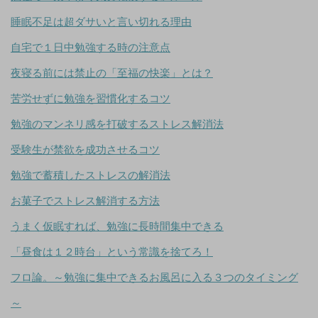
睡眠不足は超ダサいと言い切れる理由
自宅で１日中勉強する時の注意点
夜寝る前には禁止の「至福の快楽」とは？
苦労せずに勉強を習慣化するコツ
勉強のマンネリ感を打破するストレス解消法
受験生が禁欲を成功させるコツ
勉強で蓄積したストレスの解消法
お菓子でストレス解消する方法
うまく仮眠すれば、勉強に長時間集中できる
「昼食は１２時台」という常識を捨てろ！
フロ論。～勉強に集中できるお風呂に入る３つのタイミング
～