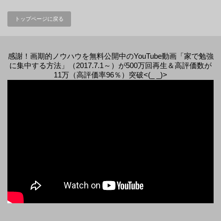
トップページに戻る
感謝！画期的ノウハウを無料公開中のYouTube動画「家で勉強
に集中する方法」（2017.7.1～）が500万回再生＆高評価数が
11万（高評価率96％）突破<(_ _)>