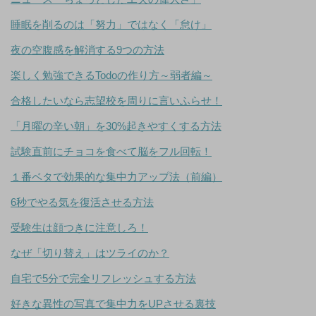
睡眠を削るのは「努力」ではなく「怠け」
夜の空腹感を解消する9つの方法
楽しく勉強できるTodoの作り方～弱者編～
合格したいなら志望校を周りに言いふらせ！
「月曜の辛い朝」を30%起きやすくする方法
試験直前にチョコを食べて脳をフル回転！
１番ベタで効果的な集中力アップ法（前編）
6秒でやる気を復活させる方法
受験生は顔つきに注意しろ！
なぜ「切り替え」はツライのか？
自宅で5分で完全リフレッシュする方法
好きな異性の写真で集中力をUPさせる裏技