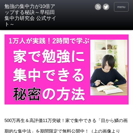
menu
500万再生＆高評価11万突破！家で集中できる「目から鱗の画
期的な集中法」を期間限定で無料公開中！（上の画像より