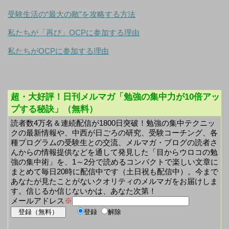
受験生活の“最大の敵”を攻略する方法
私たちが「再び」OCPに参加する理由
私たちがOCPに参加する理由
超・大好評！日刊メルマガ「勉強の集中力が10倍アッ
プする秘訣」（無料）
読者数4万名＆連続配信が1800日突破！勉強の集中テクニッ
クの最新情報や、中西が日ごろの研究、受験コーチング、各
種プログラムの受験生との交流、メルマガ・ブログの読者さ
んからの情報提供などを通して発見した「目からウロコの勉
強の集中術」を、1～2分で読めるコンパクトで楽しい文章に
まとめて毎日20時に配信中です（土日祝も配信中）。今まで
あなたが見たことがないクオリティのメルマガをお届けしま
す。信じるか信じないかは、あなた次第！
メールアドレス
※
登録
解除