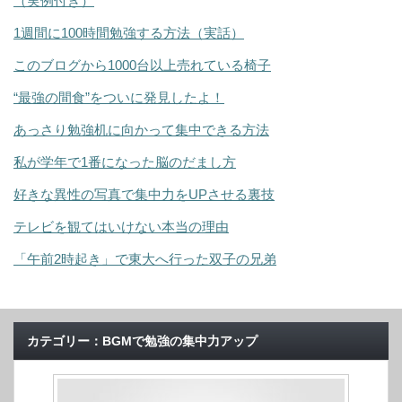
（実例付き）
1週間に100時間勉強する方法（実話）
このブログから1000台以上売れている椅子
“最強の間食”をついに発見したよ！
あっさり勉強机に向かって集中できる方法
私が学年で1番になった脳のだまし方
好きな異性の写真で集中力をUPさせる裏技
テレビを観てはいけない本当の理由
「午前2時起き」で東大へ行った双子の兄弟
カテゴリー：BGMで勉強の集中力アップ