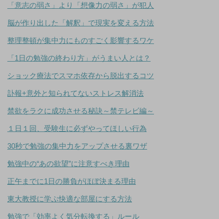
「意志の弱さ」より「想像力の弱さ」が犯人
脳が作り出した「解釈」で現実を変える方法
整理整頓が集中力にものすごく影響するワケ
「1日の勉強の終わり方」がうまい人とは？
ショック療法でスマホ依存から脱出するコツ
訃報+意外と知られてないストレス解消法
禁欲をラクに成功させる秘訣～禁テレビ編～
１日１回、受験生に必ずやってほしい行為
30秒で勉強の集中力をアップさせる裏ワザ
勉強中の“あの欲望”に注意すべき理由
正午までに1日の勝負がほぼ決まる理由
東大教授に学ぶ快適な部屋にする方法
勉強で「効率よく気分転換する」ルール