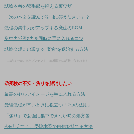
試験本番の緊張感を抑える裏ワザ
「次の本文を読んで設問に答えなさい」？
勉強の集中力がアップする魔法のBGM
集中力×記憶力を同時に手に入れるコツ
試験会場に出現する“魔物”を退治する方法
※上記は当会の無料プレゼント・教材関連の記事が含まれます。
◎受験の不安・焦りを解消したい
最高のセルフイメージを手に入れる方法
受験勉強が辛いときに役立つ「2つの法則」
「焦り」で勉強に集中できない時の処方箋
今E判定でも、受験本番で自信を持てる方法