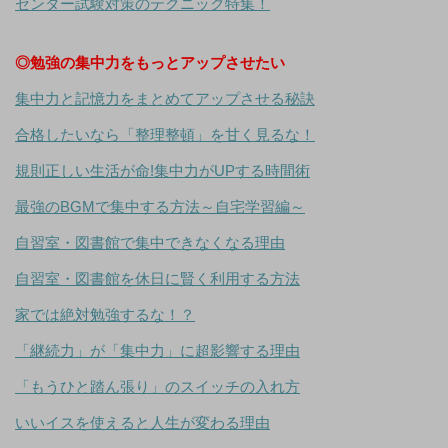
センター試験対策のテクニック特集！
◎勉強の集中力をもっとアップさせたい
集中力と記憶力をまとめてアップさせる秘訣
合格したいなら「整理整頓」を甘く見るな！
規則正しい生活が命!集中力がUPする時間術
最強のBGMで集中する方法～自宅学習編～
自習室・図書館で集中できなくなる理由
自習室・図書館を休日に賢く利用する方法
家では絶対勉強するな！？
「継続力」が「集中力」に超影響する理由
「もうひと踏ん張り」のスイッチの入れ方
いいイスを使えると人生が変わる理由