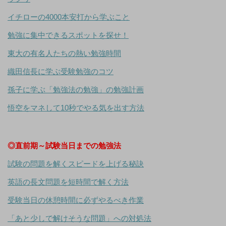
イチローの4000本安打から学ぶこと
勉強に集中できるスポットを探せ！
東大の有名人たちの熱い勉強時間
織田信長に学ぶ受験勉強のコツ
孫子に学ぶ「勉強法の勉強」の勉強計画
悟空をマネして10秒でやる気を出す方法
◎直前期～試験当日までの勉強法
試験の問題を解くスピードを上げる秘訣
英語の長文問題を短時間で解く方法
受験当日の休憩時間に必ずやるべき作業
「あと少しで解けそうな問題」への対処法