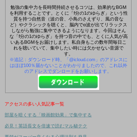
勉強の集中力を長時間持続させるコツは、効果的なBGM
を利用することです。とくに「f分の1のゆらぎ」という性
質を持つ自然音（波の音、小鳥のさえずり、風の音な
ど）やクラシックを聴くと、脳内でα波が出てリラックス
しながら勉強に集中できるようになります。今回はそん
な「f分の1のゆらぎ」を持つ音の中でも、とくに人気が高
いあるBGMをお届けします。私自身もこの数年間毎日こ
れを聴いていて、集中したい時には欠かせない音源で
す。
※追記：ダウンロード時、「@icloud.com」のアドレスに
はほぼ100％届かないことがわかりましたので、これ以外
のアドレスでダンロードをお願いします。
アクセスの多い人気記事一覧
部屋を暗くする「映画館効果」で集中する
必見！英語長文を倍速で読むマル秘テク
要領がスーパー良くなる心理法則を発見