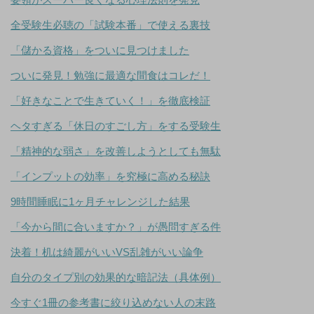
全受験生必聴の「試験本番」で使える裏技
「儲かる資格」をついに見つけました
ついに発見！勉強に最適な間食はコレだ！
「好きなことで生きていく！」を徹底検証
ヘタすぎる「休日のすごし方」をする受験生
「精神的な弱さ」を改善しようとしても無駄
「インプットの効率」を究極に高める秘訣
9時間睡眠に1ヶ月チャレンジした結果
「今から間に合いますか？」が愚問すぎる件
決着！机は綺麗がいいVS乱雑がいい論争
自分のタイプ別の効果的な暗記法（具体例）
今すぐ1冊の参考書に絞り込めない人の末路