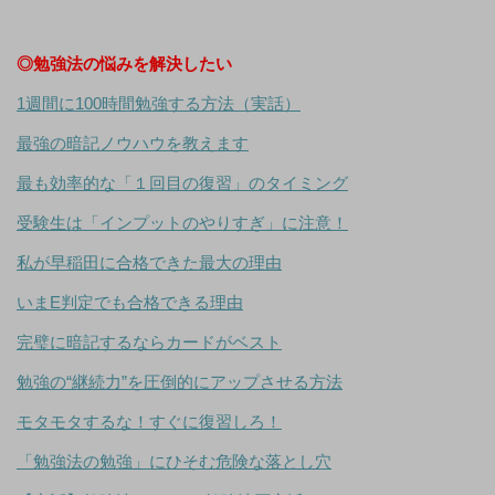
◎勉強法の悩みを解決したい
1週間に100時間勉強する方法（実話）
最強の暗記ノウハウを教えます
最も効率的な「１回目の復習」のタイミング
受験生は「インプットのやりすぎ」に注意！
私が早稲田に合格できた最大の理由
いまE判定でも合格できる理由
完璧に暗記するならカードがベスト
勉強の“継続力”を圧倒的にアップさせる方法
モタモタするな！すぐに復習しろ！
「勉強法の勉強」にひそむ危険な落とし穴