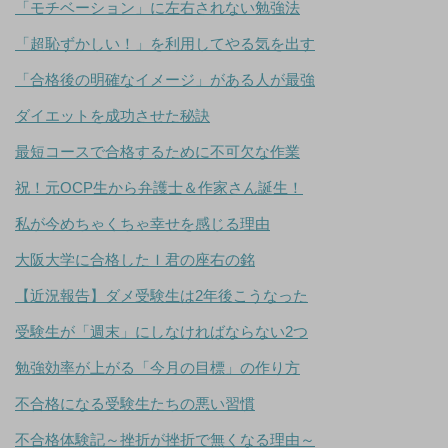
「モチベーション」に左右されない勉強法
「超恥ずかしい！」を利用してやる気を出す
「合格後の明確なイメージ」がある人が最強
ダイエットを成功させた秘訣
最短コースで合格するために不可欠な作業
祝！元OCP生から弁護士＆作家さん誕生！
私が今めちゃくちゃ幸せを感じる理由
大阪大学に合格したＩ君の座右の銘
【近況報告】ダメ受験生は2年後こうなった
受験生が「週末」にしなければならない2つ
勉強効率が上がる「今月の目標」の作り方
不合格になる受験生たちの悪い習慣
不合格体験記～挫折が挫折で無くなる理由～