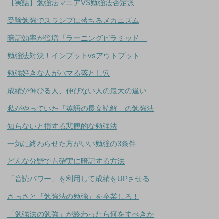
【実話】勉強法マニアVS勉強法否定派
受験勉強でスランプに落ちるメカニズム
暗記効率が倍増「ラーニングピラミッド」
勉強法対決！インプットvsアウトプット
勉強好きな人がハマる落とし穴
成績が伸びる人、伸びない人の最大の違い
私がやっていた「英語の長文読解」の勉強法
知らないと損する悲観的な勉強法
一気に終わらせた方がいい勉強の3条件
どんな分野でも確実に暗記する方法
「音読パワー」を利用して成績をUPさせる
さっさと「勉強法の勉強」を卒業しろ！
「勉強法の勉強」が終わったら何をすべきか