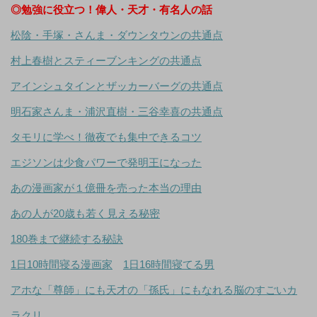
◎勉強に役立つ！偉人・天才・有名人の話
松陰・手塚・さんま・ダウンタウンの共通点
村上春樹とスティーブンキングの共通点
アインシュタインとザッカーバーグの共通点
明石家さんま・浦沢直樹・三谷幸喜の共通点
タモリに学べ！徹夜でも集中できるコツ
エジソンは少食パワーで発明王になった
あの漫画家が１億冊を売った本当の理由
あの人が20歳も若く見える秘密
180巻まで継続する秘訣
1日10時間寝る漫画家
1日16時間寝てる男
アホな「尊師」にも天才の「孫氏」にもなれる脳のすごいカ
ラクリ