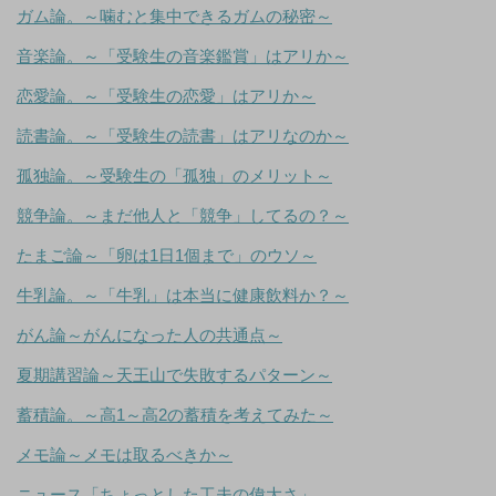
ガム論。～噛むと集中できるガムの秘密～
音楽論。～「受験生の音楽鑑賞」はアリか～
恋愛論。～「受験生の恋愛」はアリか～
読書論。～「受験生の読書」はアリなのか～
孤独論。～受験生の「孤独」のメリット～
競争論。～まだ他人と「競争」してるの？～
たまご論～「卵は1日1個まで」のウソ～
牛乳論。～「牛乳」は本当に健康飲料か？～
がん論～がんになった人の共通点～
夏期講習論～天王山で失敗するパターン～
蓄積論。～高1～高2の蓄積を考えてみた～
メモ論～メモは取るべきか～
ニュース「ちょっとした工夫の偉大さ」