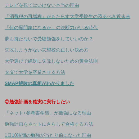
テレビを観てはいけない本当の理由
「消費税の再増税」がもたらす大学受験生の恐るべき近未来
「何の専門家になるか」の決断力がいる時代
夢も持たないで受験勉強をしていいのか？
失敗しようがない志望校の正しい決め方
大学選びで絶対に失敗しないための黄金法則
タダで大学を卒業させる方法
SMAP解散の真相がわかりました
◎勉強計画を確実に実行したい
「ネット+参考書学習」が最強になる理由
勉強計画をネットにさらして合格する方法
1日10時間の勉強が当たり前になった理由