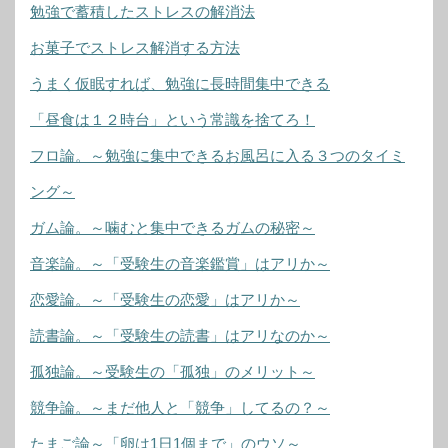
勉強で蓄積したストレスの解消法
お菓子でストレス解消する方法
うまく仮眠すれば、勉強に長時間集中できる
「昼食は１２時台」という常識を捨てろ！
フロ論。～勉強に集中できるお風呂に入る３つのタイミ
ング～
ガム論。～噛むと集中できるガムの秘密～
音楽論。～「受験生の音楽鑑賞」はアリか～
恋愛論。～「受験生の恋愛」はアリか～
読書論。～「受験生の読書」はアリなのか～
孤独論。～受験生の「孤独」のメリット～
競争論。～まだ他人と「競争」してるの？～
たまご論～「卵は1日1個まで」のウソ～