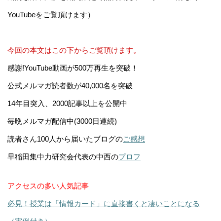
YouTubeをご覧頂けます）
今回の本文はこの下からご覧頂けます。
感謝!YouTube動画が500万再生を突破！
公式メルマガ読者数が40,000名を突破
14年目突入、2000記事以上を公開中
毎晩メルマガ配信中(3000日連続)
読者さん100人から届いたブログの
ご感想
早稲田集中力研究会代表の中西の
プロフ
アクセスの多い人気記事
必見！授業は「情報カード」に直接書くと凄いことになる