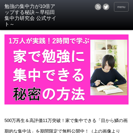
menu
500万再生＆高評価11万突破！家で集中できる「目から鱗の画
期的な集中法」を期間限定で無料公開中！（上の画像より