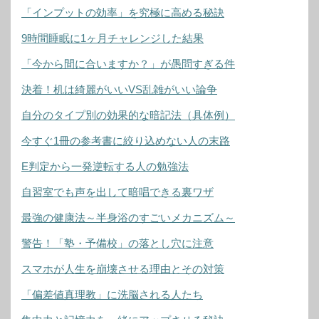
「インプットの効率」を究極に高める秘訣
9時間睡眠に1ヶ月チャレンジした結果
「今から間に合いますか？」が愚問すぎる件
決着！机は綺麗がいいVS乱雑がいい論争
自分のタイプ別の効果的な暗記法（具体例）
今すぐ1冊の参考書に絞り込めない人の末路
E判定から一発逆転する人の勉強法
自習室でも声を出して暗唱できる裏ワザ
最強の健康法～半身浴のすごいメカニズム～
警告！「塾・予備校」の落とし穴に注意
スマホが人生を崩壊させる理由とその対策
「偏差値真理教」に洗脳される人たち