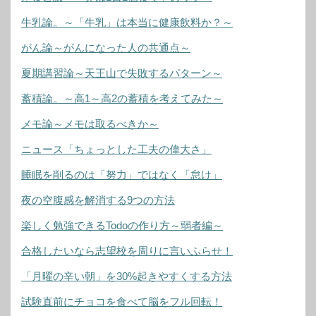
牛乳論。～「牛乳」は本当に健康飲料か？～
がん論～がんになった人の共通点～
夏期講習論～天王山で失敗するパターン～
蓄積論。～高1～高2の蓄積を考えてみた～
メモ論～メモは取るべきか～
ニュース「ちょっとした工夫の偉大さ」
睡眠を削るのは「努力」ではなく「怠け」
夜の空腹感を解消する9つの方法
楽しく勉強できるTodoの作り方～弱者編～
合格したいなら志望校を周りに言いふらせ！
「月曜の辛い朝」を30%起きやすくする方法
試験直前にチョコを食べて脳をフル回転！