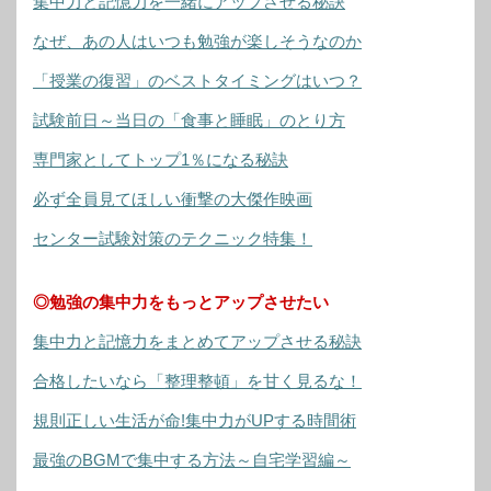
集中力と記憶力を一緒にアップさせる秘訣
なぜ、あの人はいつも勉強が楽しそうなのか
「授業の復習」のベストタイミングはいつ？
試験前日～当日の「食事と睡眠」のとり方
専門家としてトップ1％になる秘訣
必ず全員見てほしい衝撃の大傑作映画
センター試験対策のテクニック特集！
◎勉強の集中力をもっとアップさせたい
集中力と記憶力をまとめてアップさせる秘訣
合格したいなら「整理整頓」を甘く見るな！
規則正しい生活が命!集中力がUPする時間術
最強のBGMで集中する方法～自宅学習編～