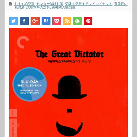
おすすめ記事
,
センター試験対策
,
受験を突破するマインドセット
,
直前期の
勉強法
,
試験本番の対策
,
過去問の勉強法