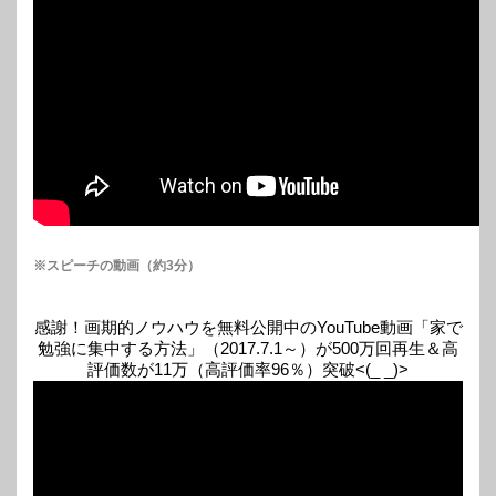
※スピーチの動画（約3分）
感謝！画期的ノウハウを無料公開中のYouTube動画「家で
勉強に集中する方法」（2017.7.1～）が500万回再生＆高
評価数が11万（高評価率96％）突破<(_ _)>