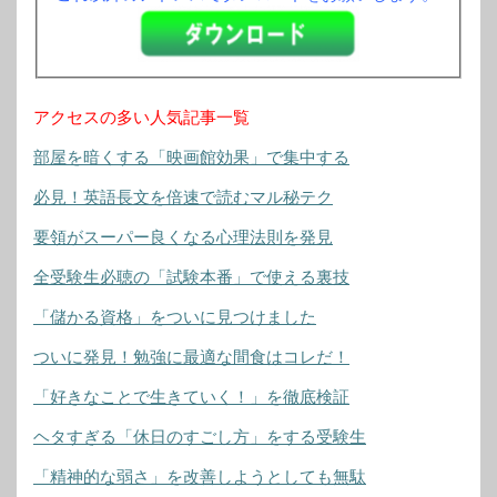
アクセスの多い人気記事一覧
部屋を暗くする「映画館効果」で集中する
必見！英語長文を倍速で読むマル秘テク
要領がスーパー良くなる心理法則を発見
全受験生必聴の「試験本番」で使える裏技
「儲かる資格」をついに見つけました
ついに発見！勉強に最適な間食はコレだ！
「好きなことで生きていく！」を徹底検証
ヘタすぎる「休日のすごし方」をする受験生
「精神的な弱さ」を改善しようとしても無駄