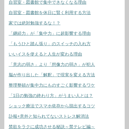
自習室・図書館で集中できなくなる理由
自習室・図書館を休日に賢く利用する方法
家では絶対勉強するな！？
「継続力」が「集中力」に超影響する理由
「もうひと踏ん張り」のスイッチの入れ方
いいイスを使えると人生が変わる理由
「意志の弱さ」より「想像力の弱さ」が犯人
脳が作り出した「解釈」で現実を変える方法
整理整頓が集中力にものすごく影響するワケ
「1日の勉強の終わり方」がうまい人とは？
ショック療法でスマホ依存から脱出するコツ
訃報+意外と知られてないストレス解消法
禁欲をラクに成功させる秘訣～禁テレビ編～