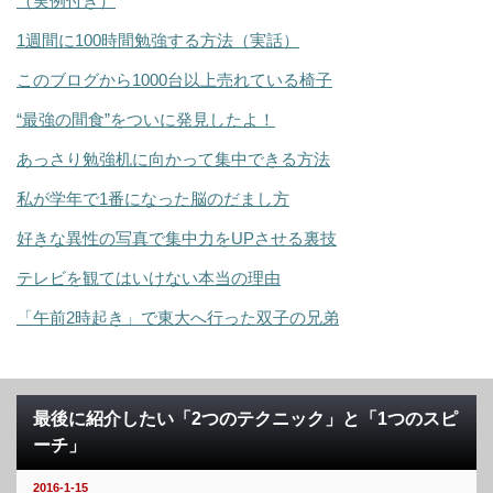
（実例付き）
1週間に100時間勉強する方法（実話）
このブログから1000台以上売れている椅子
“最強の間食”をついに発見したよ！
あっさり勉強机に向かって集中できる方法
私が学年で1番になった脳のだまし方
好きな異性の写真で集中力をUPさせる裏技
テレビを観てはいけない本当の理由
「午前2時起き」で東大へ行った双子の兄弟
最後に紹介したい「2つのテクニック」と「1つのスピ
ーチ」
2016-1-15