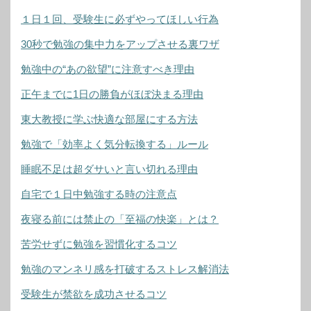
１日１回、受験生に必ずやってほしい行為
30秒で勉強の集中力をアップさせる裏ワザ
勉強中の“あの欲望”に注意すべき理由
正午までに1日の勝負がほぼ決まる理由
東大教授に学ぶ快適な部屋にする方法
勉強で「効率よく気分転換する」ルール
睡眠不足は超ダサいと言い切れる理由
自宅で１日中勉強する時の注意点
夜寝る前には禁止の「至福の快楽」とは？
苦労せずに勉強を習慣化するコツ
勉強のマンネリ感を打破するストレス解消法
受験生が禁欲を成功させるコツ