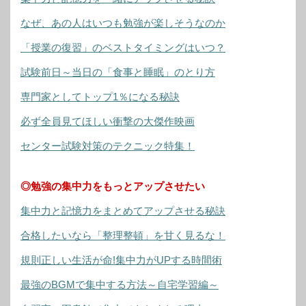
なぜ、あの人はいつも勉強が楽しそうなのか
「授業の復習」のベストタイミングはいつ？
試験前日～当日の「食事と睡眠」のとり方
専門家としてトップ1％になる秘訣
必ず全員見てほしい衝撃の大傑作映画
センター試験対策のテクニック特集！
◎勉強の集中力をもっとアップさせたい
集中力と記憶力をまとめてアップさせる秘訣
合格したいなら「整理整頓」を甘く見るな！
規則正しい生活が命!集中力がUPする時間術
最強のBGMで集中する方法～自宅学習編～