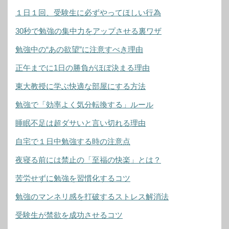
１日１回、受験生に必ずやってほしい行為
30秒で勉強の集中力をアップさせる裏ワザ
勉強中の“あの欲望”に注意すべき理由
正午までに1日の勝負がほぼ決まる理由
東大教授に学ぶ快適な部屋にする方法
勉強で「効率よく気分転換する」ルール
睡眠不足は超ダサいと言い切れる理由
自宅で１日中勉強する時の注意点
夜寝る前には禁止の「至福の快楽」とは？
苦労せずに勉強を習慣化するコツ
勉強のマンネリ感を打破するストレス解消法
受験生が禁欲を成功させるコツ