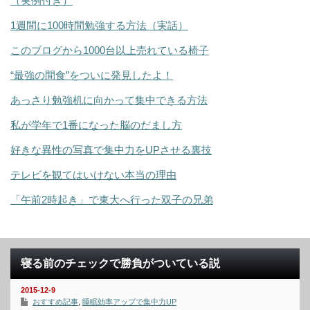
（実例付き）
1週間に100時間勉強する方法（実話）
このブログから1000台以上売れている椅子
“最強の間食”をついに発見したよ！
あっさり勉強机に向かって集中できる方法
私が学年で1番になった脳のだまし方
好きな異性の写真で集中力をUPさせる裏技
テレビを観てはいけない本当の理由
「午前2時起き」で東大へ行った双子の兄弟
寝る前のチェックで勝負がついている説
2015-12-9
おすすめ記事
,
睡眠効率アップで集中力UP