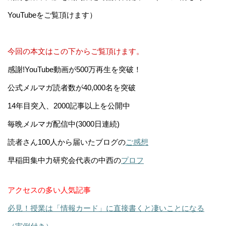
YouTubeをご覧頂けます）
今回の本文はこの下からご覧頂けます。
感謝!YouTube動画が500万再生を突破！
公式メルマガ読者数が40,000名を突破
14年目突入、2000記事以上を公開中
毎晩メルマガ配信中(3000日連続)
読者さん100人から届いたブログの
ご感想
早稲田集中力研究会代表の中西の
プロフ
アクセスの多い人気記事
必見！授業は「情報カード」に直接書くと凄いことになる