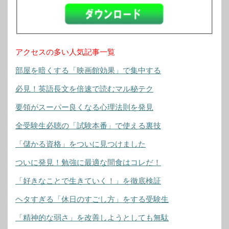
アクセスの多い人気記事一覧
部屋を暗くする「映画館効果」で集中する
必見！英語長文を倍速で読むマル秘テク
要領がスーパー良くなる心理法則を発見
全受験生必聴の「試験本番」で使える裏技
「儲かる資格」をついに見つけました
ついに発見！勉強に最適な間食はコレだ！
「好きなことで生きていく！」を徹底検証
ヘタすぎる「休日のすごし方」をする受験生
「精神的な弱さ」を改善しようとしても無駄