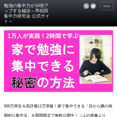
menu
500万再生＆高評価11万突破！家で集中できる「目から鱗の画
期的な集中法」を期間限定で無料公開中！（上の画像より