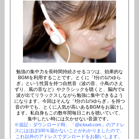
勉強の集中力を長時間持続させるコツは、効果的な
BGMを利用することです。とくに「f分の1のゆら
ぎ」という性質を持つ自然音（波の音、小鳥のさえ
ずり、風の音など）やクラシックを聴くと、脳内でα
波が出てリラックスしながら勉強に集中できるよう
になります。今回はそんな「f分の1のゆらぎ」を持つ
音の中でも、とくに人気が高いあるBGMをお届けし
ます。私自身もこの数年間毎日これを聴いていて、
集中したい時には欠かせない音源です。
※追記：ダウンロード時、「@icloud.com」のアドレ
スにはほぼ100％届かないことがわかりましたので、
これ以外のアドレスでダンロードをお願いします。