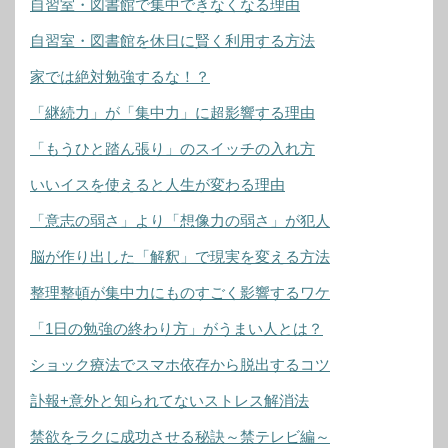
自習室・図書館で集中できなくなる理由
自習室・図書館を休日に賢く利用する方法
家では絶対勉強するな！？
「継続力」が「集中力」に超影響する理由
「もうひと踏ん張り」のスイッチの入れ方
いいイスを使えると人生が変わる理由
「意志の弱さ」より「想像力の弱さ」が犯人
脳が作り出した「解釈」で現実を変える方法
整理整頓が集中力にものすごく影響するワケ
「1日の勉強の終わり方」がうまい人とは？
ショック療法でスマホ依存から脱出するコツ
訃報+意外と知られてないストレス解消法
禁欲をラクに成功させる秘訣～禁テレビ編～