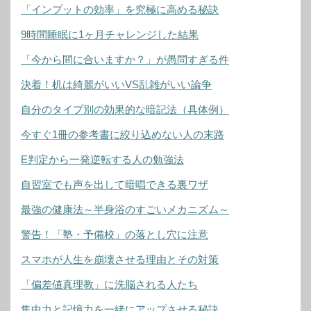
「インプットの効率」を究極に高める秘訣
9時間睡眠に1ヶ月チャレンジした結果
「今から間に合いますか？」が愚問すぎる件
決着！机は綺麗がいいVS乱雑がいい論争
自分のタイプ別の効果的な暗記法（具体例）
今すぐ1冊の参考書に絞り込めない人の末路
E判定から一発逆転する人の勉強法
自習室でも声を出して暗唱できる裏ワザ
最強の健康法～半身浴のすごいメカニズム～
警告！「塾・予備校」の落とし穴に注意
スマホが人生を崩壊させる理由とその対策
「偏差値真理教」に洗脳される人たち
集中力と記憶力を一緒にアップさせる秘訣