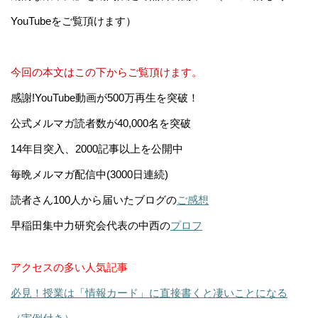
YouTubeをご覧頂けます）
今回の本文はこの下からご覧頂けます。
感謝!YouTube動画が500万再生を突破！
公式メルマガ読者数が40,000名を突破
14年目突入、2000記事以上を公開中
毎晩メルマガ配信中(3000日連続)
読者さん100人から届いたブログの
ご感想
早稲田集中力研究会代表の中西の
プロフ
アクセスの多い人気記事
必見！授業は「情報カード」に直接書くと凄いことになる