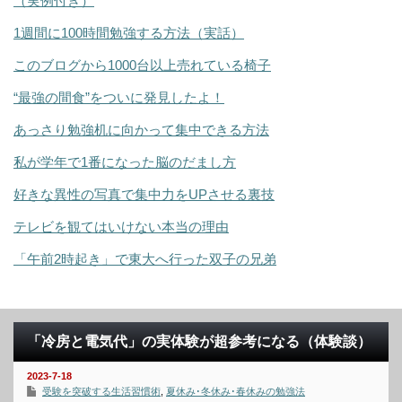
（実例付き）
1週間に100時間勉強する方法（実話）
このブログから1000台以上売れている椅子
“最強の間食”をついに発見したよ！
あっさり勉強机に向かって集中できる方法
私が学年で1番になった脳のだまし方
好きな異性の写真で集中力をUPさせる裏技
テレビを観てはいけない本当の理由
「午前2時起き」で東大へ行った双子の兄弟
「冷房と電気代」の実体験が超参考になる（体験談）
2023-7-18
受験を突破する生活習慣術
,
夏休み･冬休み･春休みの勉強法