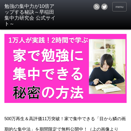
menu
500万再生＆高評価11万突破！家で集中できる「目から鱗の画
期的な集中法」を期間限定で無料公開中！（上の画像より