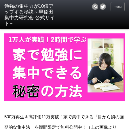
menu
500万再生＆高評価11万突破！家で集中できる「目から鱗の画
期的な集中法」を期間限定で無料公開中！（上の画像より