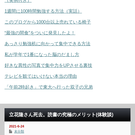
（実例付き）
1週間に100時間勉強する方法（実話）
このブログから1000台以上売れている椅子
“最強の間食”をついに発見したよ！
あっさり勉強机に向かって集中できる方法
私が学年で1番になった脳のだまし方
好きな異性の写真で集中力をUPさせる裏技
テレビを観てはいけない本当の理由
「午前2時起き」で東大へ行った双子の兄弟
立花隆さん死去。読書の究極のメリット(体験談)
2021-6-24
未分類