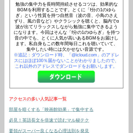
勉強の集中力を長時間持続させるコツは、効果的な
BGMを利用することです。とくに「f分の1のゆら
ぎ」という性質を持つ自然音（波の音、小鳥のさえ
ずり、風の音など）やクラシックを聴くと、脳内でα
波が出てリラックスしながら勉強に集中できるよう
になります。今回はそんな「f分の1のゆらぎ」を持つ
音の中でも、とくに人気が高いあるBGMをお届けし
ます。私自身もこの数年間毎日これを聴いていて、
集中したい時には欠かせない音源です。
※追記：ダウンロード時、「@icloud.com」のアドレ
スにはほぼ100％届かないことがわかりましたので、
これ以外のアドレスでダンロードをお願いします。
アクセスの多い人気記事一覧
部屋を暗くする「映画館効果」で集中する
必見！英語長文を倍速で読むマル秘テク
要領がスーパー良くなる心理法則を発見