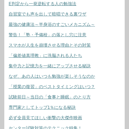
E判定から一発逆転する人の勉強法
自習室でも声を出して暗唱できる裏ワザ
最強の健康法～半身浴のすごいメカニズム～
警告！「塾・予備校」の落とし穴に注意
スマホが人生を崩壊させる理由とその対策
「偏差値真理教」に洗脳される人たち
集中力と記憶力を一緒にアップさせる秘訣
なぜ、あの人はいつも勉強が楽しそうなのか
「授業の復習」のベストタイミングはいつ？
試験前日～当日の「食事と睡眠」のとり方
専門家としてトップ1％になる秘訣
必ず全員見てほしい衝撃の大傑作映画
センター試験対策のテクニック特集！