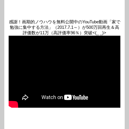
感謝！画期的ノウハウを無料公開中のYouTube動画「家で
勉強に集中する方法」（2017.7.1～）が500万回再生＆高
評価数が11万（高評価率96％）突破<(_ _)>