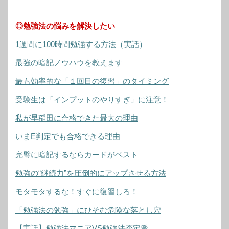
◎勉強法の悩みを解決したい
1週間に100時間勉強する方法（実話）
最強の暗記ノウハウを教えます
最も効率的な「１回目の復習」のタイミング
受験生は「インプットのやりすぎ」に注意！
私が早稲田に合格できた最大の理由
いまE判定でも合格できる理由
完璧に暗記するならカードがベスト
勉強の“継続力”を圧倒的にアップさせる方法
モタモタするな！すぐに復習しろ！
「勉強法の勉強」にひそむ危険な落とし穴
【実話】勉強法マニアVS勉強法否定派