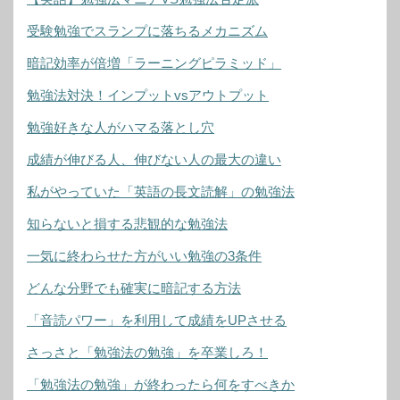
受験勉強でスランプに落ちるメカニズム
暗記効率が倍増「ラーニングピラミッド」
勉強法対決！インプットvsアウトプット
勉強好きな人がハマる落とし穴
成績が伸びる人、伸びない人の最大の違い
私がやっていた「英語の長文読解」の勉強法
知らないと損する悲観的な勉強法
一気に終わらせた方がいい勉強の3条件
どんな分野でも確実に暗記する方法
「音読パワー」を利用して成績をUPさせる
さっさと「勉強法の勉強」を卒業しろ！
「勉強法の勉強」が終わったら何をすべきか