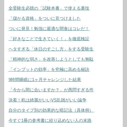
全受験生必聴の「試験本番」で使える裏技
「儲かる資格」をついに見つけました
ついに発見！勉強に最適な間食はコレだ！
「好きなことで生きていく！」を徹底検証
ヘタすぎる「休日のすごし方」をする受験生
「精神的な弱さ」を改善しようとしても無駄
「インプットの効率」を究極に高める秘訣
9時間睡眠に1ヶ月チャレンジした結果
「今から間に合いますか？」が愚問すぎる件
決着！机は綺麗がいいVS乱雑がいい論争
自分のタイプ別の効果的な暗記法（具体例）
今すぐ1冊の参考書に絞り込めない人の末路