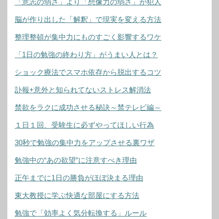
「意志の弱さ」より「想像力の弱さ」が犯人
脳が作り出した「解釈」で現実を変える方法
整理整頓が集中力にものすごく影響するワケ
「1日の勉強の終わり方」がうまい人とは？
ショック療法でスマホ依存から脱出するコツ
訃報+意外と知られてないストレス解消法
禁欲をラクに成功させる秘訣～禁テレビ編～
１日１回、受験生に必ずやってほしい行為
30秒で勉強の集中力をアップさせる裏ワザ
勉強中の“あの欲望”に注意すべき理由
正午までに1日の勝負がほぼ決まる理由
東大教授に学ぶ快適な部屋にする方法
勉強で「効率よく気分転換する」ルール