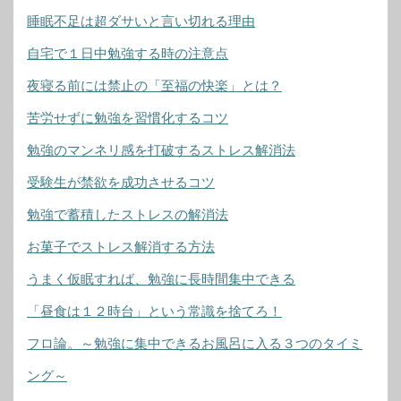
睡眠不足は超ダサいと言い切れる理由
自宅で１日中勉強する時の注意点
夜寝る前には禁止の「至福の快楽」とは？
苦労せずに勉強を習慣化するコツ
勉強のマンネリ感を打破するストレス解消法
受験生が禁欲を成功させるコツ
勉強で蓄積したストレスの解消法
お菓子でストレス解消する方法
うまく仮眠すれば、勉強に長時間集中できる
「昼食は１２時台」という常識を捨てろ！
フロ論。～勉強に集中できるお風呂に入る３つのタイミ
ング～