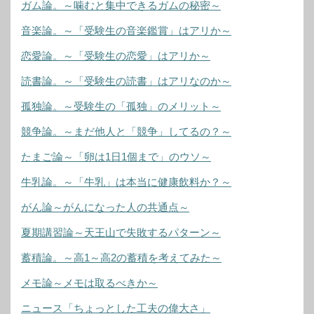
ガム論。～噛むと集中できるガムの秘密～
音楽論。～「受験生の音楽鑑賞」はアリか～
恋愛論。～「受験生の恋愛」はアリか～
読書論。～「受験生の読書」はアリなのか～
孤独論。～受験生の「孤独」のメリット～
競争論。～まだ他人と「競争」してるの？～
たまご論～「卵は1日1個まで」のウソ～
牛乳論。～「牛乳」は本当に健康飲料か？～
がん論～がんになった人の共通点～
夏期講習論～天王山で失敗するパターン～
蓄積論。～高1～高2の蓄積を考えてみた～
メモ論～メモは取るべきか～
ニュース「ちょっとした工夫の偉大さ」