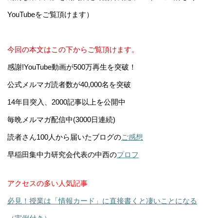
YouTubeをご覧頂けます）
今回の本文はこの下からご覧頂けます。
感謝!YouTube動画が500万再生を突破！
公式メルマガ読者数が40,000名を突破
14年目突入、2000記事以上を公開中
毎晩メルマガ配信中(3000日連続)
読者さん100人から届いたブログの
ご感想
早稲田集中力研究会代表の中西の
プロフ
アクセスの多い人気記事
必見！授業は「情報カード」に直接書くと凄いことになる