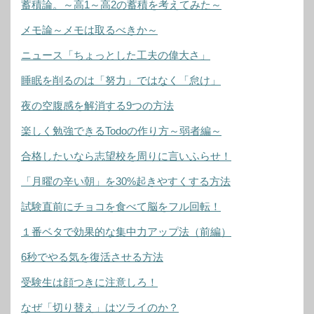
蓄積論。～高1～高2の蓄積を考えてみた～
メモ論～メモは取るべきか～
ニュース「ちょっとした工夫の偉大さ」
睡眠を削るのは「努力」ではなく「怠け」
夜の空腹感を解消する9つの方法
楽しく勉強できるTodoの作り方～弱者編～
合格したいなら志望校を周りに言いふらせ！
「月曜の辛い朝」を30%起きやすくする方法
試験直前にチョコを食べて脳をフル回転！
１番ベタで効果的な集中力アップ法（前編）
6秒でやる気を復活させる方法
受験生は顔つきに注意しろ！
なぜ「切り替え」はツライのか？