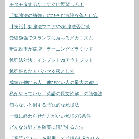
モタモタするな！すぐに復習しろ！
「勉強法の勉強」にひそむ危険な落とし穴
【実話】勉強法マニアVS勉強法否定派
受験勉強でスランプに落ちるメカニズム
暗記効率が倍増「ラーニングピラミッド」
勉強法対決！インプットvsアウトプット
勉強好きな人がハマる落とし穴
成績が伸びる人、伸びない人の最大の違い
私がやっていた「英語の長文読解」の勉強法
知らないと損する悲観的な勉強法
一気に終わらせた方がいい勉強の3条件
どんな分野でも確実に暗記する方法
「音読パワー」を利用して成績をUPさせる