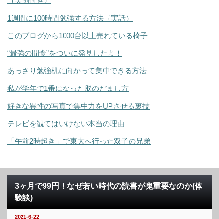
（実例付き）
1週間に100時間勉強する方法（実話）
このブログから1000台以上売れている椅子
“最強の間食”をついに発見したよ！
あっさり勉強机に向かって集中できる方法
私が学年で1番になった脳のだまし方
好きな異性の写真で集中力をUPさせる裏技
テレビを観てはいけない本当の理由
「午前2時起き」で東大へ行った双子の兄弟
3ヶ月で99円！なぜ若い時代の読書が鬼重要なのか(体
験談)
2021-6-22