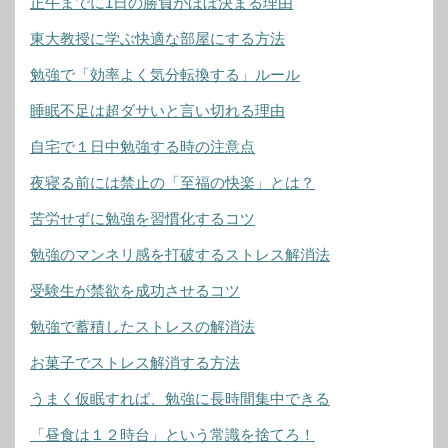
正午までに1日の勝負がほぼ決まる理由
東大教授に学ぶ快適な部屋にする方法
勉強で「効率よく気分転換する」ルール
睡眠不足は超ダサいと言い切れる理由
自宅で１日中勉強する時の注意点
夜寝る前には禁止の「至福の快楽」とは？
苦労せずに勉強を習慣化するコツ
勉強のマンネリ感を打破するストレス解消法
受験生が禁欲を成功させるコツ
勉強で蓄積したストレスの解消法
お菓子でストレス解消する方法
うまく仮眠すれば、勉強に長時間集中できる
「昼食は１２時台」という常識を捨てろ！