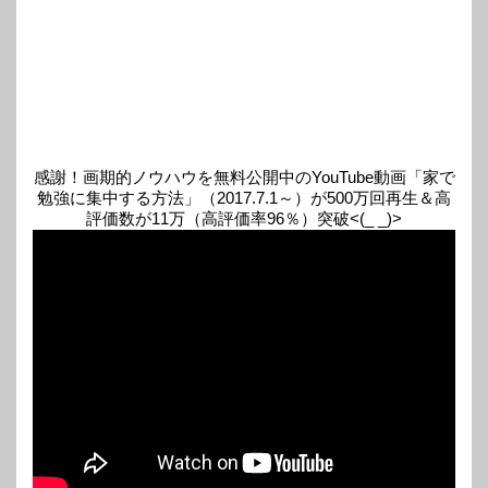
感謝！画期的ノウハウを無料公開中のYouTube動画「家で
勉強に集中する方法」（2017.7.1～）が500万回再生＆高
評価数が11万（高評価率96％）突破<(_ _)>