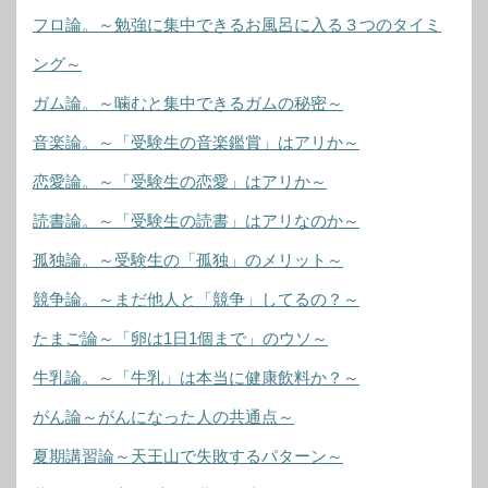
フロ論。～勉強に集中できるお風呂に入る３つのタイミ
ング～
ガム論。～噛むと集中できるガムの秘密～
音楽論。～「受験生の音楽鑑賞」はアリか～
恋愛論。～「受験生の恋愛」はアリか～
読書論。～「受験生の読書」はアリなのか～
孤独論。～受験生の「孤独」のメリット～
競争論。～まだ他人と「競争」してるの？～
たまご論～「卵は1日1個まで」のウソ～
牛乳論。～「牛乳」は本当に健康飲料か？～
がん論～がんになった人の共通点～
夏期講習論～天王山で失敗するパターン～