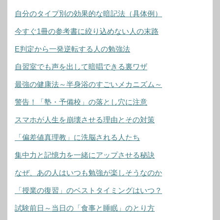
自分のタイプ別の効果的な暗記法（具体例）
今すぐ1冊の参考書に絞り込めない人の末路
E判定から一発逆転する人の勉強法
自習室でも声を出して暗唱できる裏ワザ
最強の健康法～半身浴のすごいメカニズム～
警告！「塾・予備校」の落とし穴に注意
スマホが人生を崩壊させる理由とその対策
「偏差値真理教」に洗脳される人たち
集中力と記憶力を一緒にアップさせる秘訣
なぜ、あの人はいつも勉強が楽しそうなのか
「授業の復習」のベストタイミングはいつ？
試験前日～当日の「食事と睡眠」のとり方