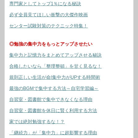
専門家としてトップ1％になる秘訣
必ず全員見てほしい衝撃の大傑作映画
センター試験対策のテクニック特集！
◎勉強の集中力をもっとアップさせたい
集中力と記憶力をまとめてアップさせる秘訣
合格したいなら「整理整頓」を甘く見るな！
規則正しい生活が命!集中力がUPする時間術
最強のBGMで集中する方法～自宅学習編～
自習室・図書館で集中できなくなる理由
自習室・図書館を休日に賢く利用する方法
家では絶対勉強するな！？
「継続力」が「集中力」に超影響する理由