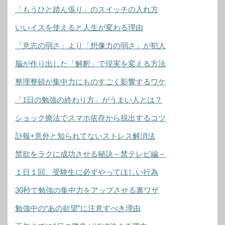
「もうひと踏ん張り」のスイッチの入れ方
いいイスを使えると人生が変わる理由
「意志の弱さ」より「想像力の弱さ」が犯人
脳が作り出した「解釈」で現実を変える方法
整理整頓が集中力にものすごく影響するワケ
「1日の勉強の終わり方」がうまい人とは？
ショック療法でスマホ依存から脱出するコツ
訃報+意外と知られてないストレス解消法
禁欲をラクに成功させる秘訣～禁テレビ編～
１日１回、受験生に必ずやってほしい行為
30秒で勉強の集中力をアップさせる裏ワザ
勉強中の“あの欲望”に注意すべき理由