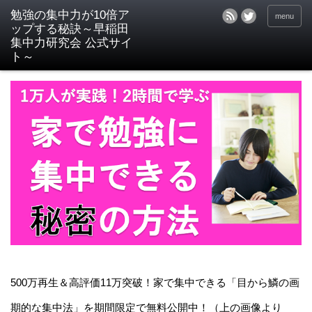
menu
500万再生＆高評価11万突破！家で集中できる「目から鱗の画
期的な集中法」を期間限定で無料公開中！（上の画像より