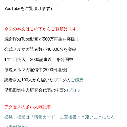
YouTubeをご覧頂けます）
今回の本文はこの下からご覧頂けます。
感謝!YouTube動画が500万再生を突破！
公式メルマガ読者数が40,000名を突破
14年目突入、2000記事以上を公開中
毎晩メルマガ配信中(3000日連続)
読者さん100人から届いたブログの
ご感想
早稲田集中力研究会代表の中西の
プロフ
アクセスの多い人気記事
必見！授業は「情報カード」に直接書くと凄いことになる