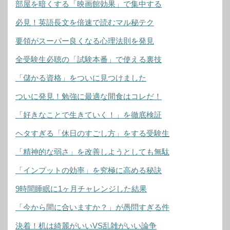
部屋を暗くする「映画館効果」で集中する
必見！英語長文を倍速で読むマル秘テク
要領がスーパー良くなる心理法則を発見
全受験生必聴の「試験本番」で使える裏技
「儲かる資格」をついに見つけました
ついに発見！勉強に最適な間食はコレだ！
「好きなことで生きていく！」を徹底検証
ヘタすぎる「休日のすごし方」をする受験生
「精神的な弱さ」を改善しようとしても無駄
「インプットの効率」を究極に高める秘訣
9時間睡眠に1ヶ月チャレンジした結果
「今から間に合いますか？」が愚問すぎる件
決着！机は綺麗がいいVS乱雑がいい論争