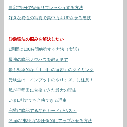
自宅で5分で完全リフレッシュする方法
好きな異性の写真で集中力をUPさせる裏技
◎勉強法の悩みを解決したい
1週間に100時間勉強する方法（実話）
最強の暗記ノウハウを教えます
最も効率的な「１回目の復習」のタイミング
受験生は「インプットのやりすぎ」に注意！
私が早稲田に合格できた最大の理由
いまE判定でも合格できる理由
完璧に暗記するならカードがベスト
勉強の“継続力”を圧倒的にアップさせる方法