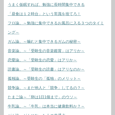
うまく仮眠すれば、勉強に長時間集中できる
「昼食は１２時台」という常識を捨てろ！
フロ論。～勉強に集中できるお風呂に入る３つのタイミ
ング～
ガム論。～噛むと集中できるガムの秘密～
音楽論。～「受験生の音楽鑑賞」はアリか～
恋愛論。～「受験生の恋愛」はアリか～
読書論。～「受験生の読書」はアリなのか～
孤独論。～受験生の「孤独」のメリット～
競争論。～まだ他人と「競争」してるの？～
たまご論～「卵は1日1個まで」のウソ～
牛乳論。～「牛乳」は本当に健康飲料か？～