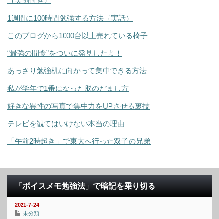
（実例付き）
1週間に100時間勉強する方法（実話）
このブログから1000台以上売れている椅子
“最強の間食”をついに発見したよ！
あっさり勉強机に向かって集中できる方法
私が学年で1番になった脳のだまし方
好きな異性の写真で集中力をUPさせる裏技
テレビを観てはいけない本当の理由
「午前2時起き」で東大へ行った双子の兄弟
「ボイスメモ勉強法」で暗記を乗り切る
2021-7-24
未分類