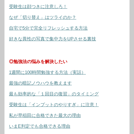
受験生は顔つきに注意しろ！
なぜ「切り替え」はツライのか？
自宅で5分で完全リフレッシュする方法
好きな異性の写真で集中力をUPさせる裏技
◎勉強法の悩みを解決したい
1週間に100時間勉強する方法（実話）
最強の暗記ノウハウを教えます
最も効率的な「１回目の復習」のタイミング
受験生は「インプットのやりすぎ」に注意！
私が早稲田に合格できた最大の理由
いまE判定でも合格できる理由