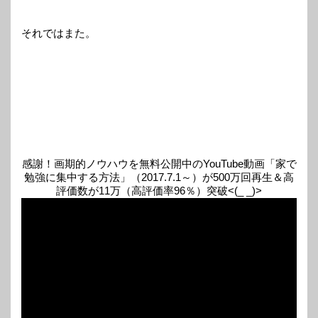
それではまた。
感謝！画期的ノウハウを無料公開中のYouTube動画「家で
勉強に集中する方法」（2017.7.1～）が500万回再生＆高
評価数が11万（高評価率96％）突破<(_ _)>