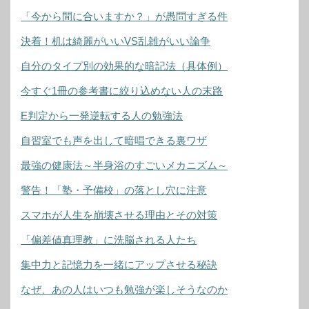
「今から間に合いますか？」が愚問すぎる件
決着！机は綺麗がいいVS乱雑がいい論争
自分のタイプ別の効果的な暗記法（具体例）
今すぐ1冊の参考書に絞り込めない人の末路
E判定から一発逆転する人の勉強法
自習室でも声を出して暗唱できる裏ワザ
最強の健康法～半身浴のすごいメカニズム～
警告！「塾・予備校」の落とし穴に注意
スマホが人生を崩壊させる理由とその対策
「偏差値真理教」に洗脳される人たち
集中力と記憶力を一緒にアップさせる秘訣
なぜ、あの人はいつも勉強が楽しそうなのか