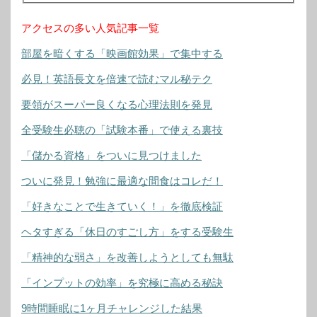
アクセスの多い人気記事一覧
部屋を暗くする「映画館効果」で集中する
必見！英語長文を倍速で読むマル秘テク
要領がスーパー良くなる心理法則を発見
全受験生必聴の「試験本番」で使える裏技
「儲かる資格」をついに見つけました
ついに発見！勉強に最適な間食はコレだ！
「好きなことで生きていく！」を徹底検証
ヘタすぎる「休日のすごし方」をする受験生
「精神的な弱さ」を改善しようとしても無駄
「インプットの効率」を究極に高める秘訣
9時間睡眠に1ヶ月チャレンジした結果