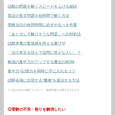
試験の問題を解くスピードを上げる秘訣
英語の長文問題を短時間で解く方法
受験当日の休憩時間に必ずやるべき作業
「あと少しで解けそうな問題」への対処法
試験本番の緊張感を抑える裏ワザ
「次の本文を読んで設問に答えなさい」？
勉強の集中力がアップする魔法のBGM
集中力×記憶力を同時に手に入れるコツ
試験会場に出現する“魔物”を退治する方法
※上記は当会の無料プレゼント・教材関連の記事が含まれます。
◎受験の不安・焦りを解消したい