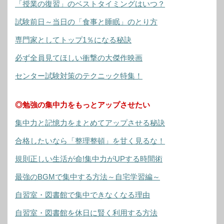
「授業の復習」のベストタイミングはいつ？
試験前日～当日の「食事と睡眠」のとり方
専門家としてトップ1％になる秘訣
必ず全員見てほしい衝撃の大傑作映画
センター試験対策のテクニック特集！
◎勉強の集中力をもっとアップさせたい
集中力と記憶力をまとめてアップさせる秘訣
合格したいなら「整理整頓」を甘く見るな！
規則正しい生活が命!集中力がUPする時間術
最強のBGMで集中する方法～自宅学習編～
自習室・図書館で集中できなくなる理由
自習室・図書館を休日に賢く利用する方法