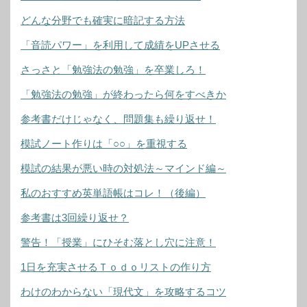
どんな分野でも確実に暗記する方法
「音読パワー」を利用して成績をUPさせる
さっさと「勉強法の勉強」を卒業しろ！
「勉強法の勉強」が終わったら何をすべきか
参考書だけじゃなく、問題集も繰り返せ！
模試ノート作りは「○○」を重視する
模試の結果が悪い時の対処法～マインド編～
私のおすすめ英単語帳はコレ！（後編）
参考書は3回繰り返せ？
警告！「授業」にひそむ落とし穴に注意！
1日を充実させるＴｏｄｏリストの作り方
わけのわからない「現代文」を攻略するコツ