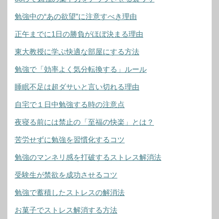
勉強中の“あの欲望”に注意すべき理由
正午までに1日の勝負がほぼ決まる理由
東大教授に学ぶ快適な部屋にする方法
勉強で「効率よく気分転換する」ルール
睡眠不足は超ダサいと言い切れる理由
自宅で１日中勉強する時の注意点
夜寝る前には禁止の「至福の快楽」とは？
苦労せずに勉強を習慣化するコツ
勉強のマンネリ感を打破するストレス解消法
受験生が禁欲を成功させるコツ
勉強で蓄積したストレスの解消法
お菓子でストレス解消する方法