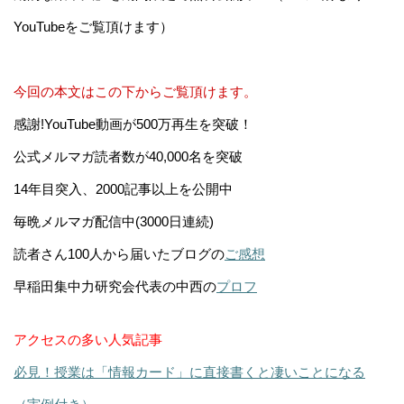
YouTubeをご覧頂けます）
今回の本文はこの下からご覧頂けます。
感謝!YouTube動画が500万再生を突破！
公式メルマガ読者数が40,000名を突破
14年目突入、2000記事以上を公開中
毎晩メルマガ配信中(3000日連続)
読者さん100人から届いたブログの
ご感想
早稲田集中力研究会代表の中西の
プロフ
アクセスの多い人気記事
必見！授業は「情報カード」に直接書くと凄いことになる