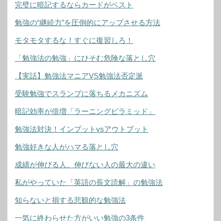
完璧に暗記するならカードがベスト
勉強の“継続力”を圧倒的にアップさせる方法
モタモタするな！すぐに復習しろ！
「勉強法の勉強」にひそむ危険な落とし穴
【実話】勉強法マニアVS勉強法否定派
受験勉強でスランプに落ちるメカニズム
暗記効率が倍増「ラーニングピラミッド」
勉強法対決！インプットvsアウトプット
勉強好きな人がハマる落とし穴
成績が伸びる人、伸びない人の最大の違い
私がやっていた「英語の長文読解」の勉強法
知らないと損する悲観的な勉強法
一気に終わらせた方がいい勉強の3条件