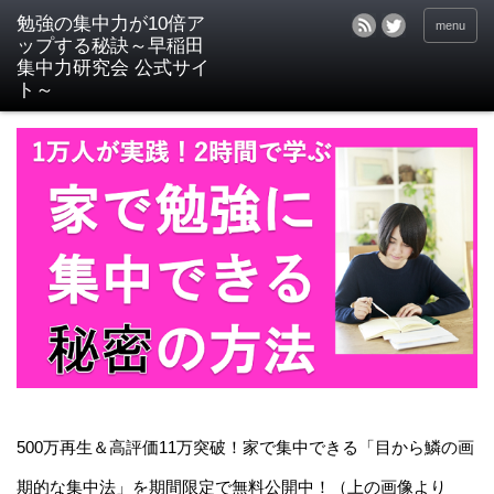
menu
500万再生＆高評価11万突破！家で集中できる「目から鱗の画
期的な集中法」を期間限定で無料公開中！（上の画像より