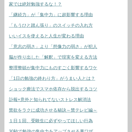
家では絶対勉強するな！？
「継続力」が「集中力」に超影響する理由
「もうひと踏ん張り」のスイッチの入れ方
いいイスを使えると人生が変わる理由
「意志の弱さ」より「想像力の弱さ」が犯人
脳が作り出した「解釈」で現実を変える方法
整理整頓が集中力にものすごく影響するワケ
「1日の勉強の終わり方」がうまい人とは？
ショック療法でスマホ依存から脱出するコツ
訃報+意外と知られてないストレス解消法
禁欲をラクに成功させる秘訣～禁テレビ編～
１日１回、受験生に必ずやってほしい行為
30秒で勉強の集中力をアップさせる裏ワザ