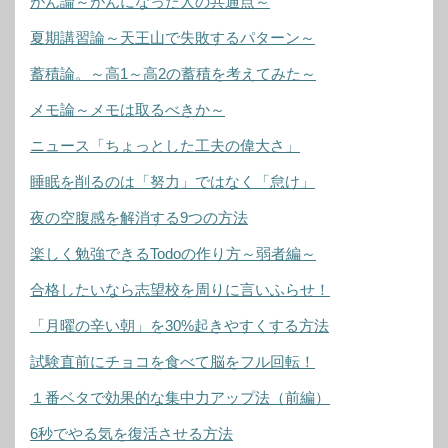
がん論～がんになった人の共通点～
夏期講習論～天王山で失敗するパターン～
蓄積論。～高1～高2の蓄積を考えてみた～
メモ論～メモは取るべきか～
ニュース「ちょっとした工夫の偉大さ」
睡眠を削るのは「努力」ではなく「怠け」
夜の空腹感を解消する9つの方法
楽しく勉強できるTodoの作り方～弱者編～
合格したいなら志望校を周りに言いふらせ！
「月曜の辛い朝」を30%起きやすくする方法
試験直前にチョコを食べて脳をフル回転！
１番ベタで効果的な集中力アップ法（前編）
6秒でやる気を復活させる方法