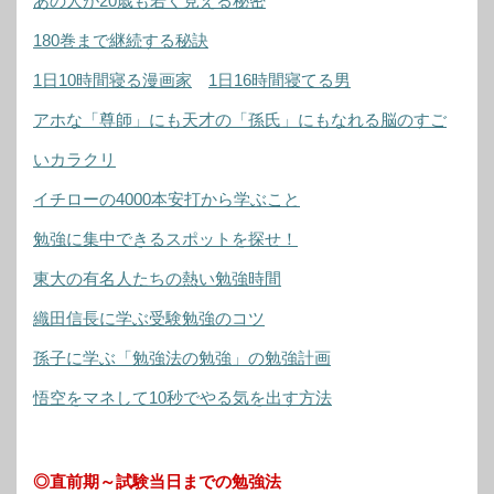
あの人が20歳も若く見える秘密
180巻まで継続する秘訣
1日10時間寝る漫画家
1日16時間寝てる男
アホな「尊師」にも天才の「孫氏」にもなれる脳のすご
いカラクリ
イチローの4000本安打から学ぶこと
勉強に集中できるスポットを探せ！
東大の有名人たちの熱い勉強時間
織田信長に学ぶ受験勉強のコツ
孫子に学ぶ「勉強法の勉強」の勉強計画
悟空をマネして10秒でやる気を出す方法
◎直前期～試験当日までの勉強法