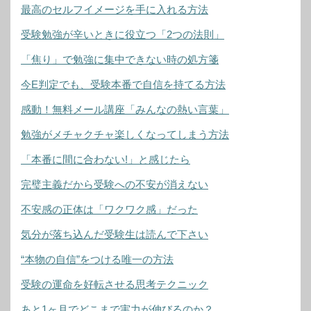
最高のセルフイメージを手に入れる方法
受験勉強が辛いときに役立つ「2つの法則」
「焦り」で勉強に集中できない時の処方箋
今E判定でも、受験本番で自信を持てる方法
感動！無料メール講座「みんなの熱い言葉」
勉強がメチャクチャ楽しくなってしまう方法
「本番に間に合わない!」と感じたら
完璧主義だから受験への不安が消えない
不安感の正体は「ワクワク感」だった
気分が落ち込んだ受験生は読んで下さい
“本物の自信”をつける唯一の方法
受験の運命を好転させる思考テクニック
あと1ヶ月でどこまで実力が伸びるのか？