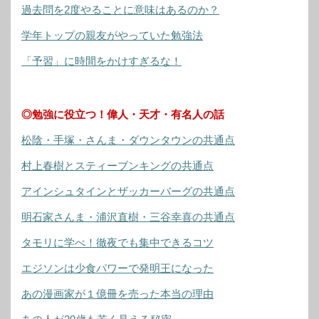
過去問を2度やることに意味はあるのか？
学年トップの親友がやっていた勉強法
「予習」に時間をかけすぎるな！
◎勉強に役立つ！偉人・天才・有名人の話
松陰・手塚・さんま・ダウンタウンの共通点
村上春樹とスティーブンキングの共通点
アインシュタインとザッカーバーグの共通点
明石家さんま・浦沢直樹・三谷幸喜の共通点
タモリに学べ！徹夜でも集中できるコツ
エジソンは少食パワーで発明王になった
あの漫画家が１億冊を売った本当の理由