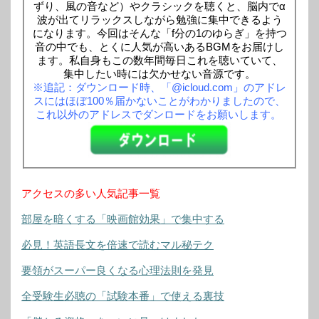
ずり、風の音など）やクラシックを聴くと、脳内でα
波が出てリラックスしながら勉強に集中できるよう
になります。今回はそんな「f分の1のゆらぎ」を持つ
音の中でも、とくに人気が高いあるBGMをお届けし
ます。私自身もこの数年間毎日これを聴いていて、
集中したい時には欠かせない音源です。
※追記：ダウンロード時、「@icloud.com」のアドレ
スにはほぼ100％届かないことがわかりましたので、
これ以外のアドレスでダンロードをお願いします。
アクセスの多い人気記事一覧
部屋を暗くする「映画館効果」で集中する
必見！英語長文を倍速で読むマル秘テク
要領がスーパー良くなる心理法則を発見
全受験生必聴の「試験本番」で使える裏技