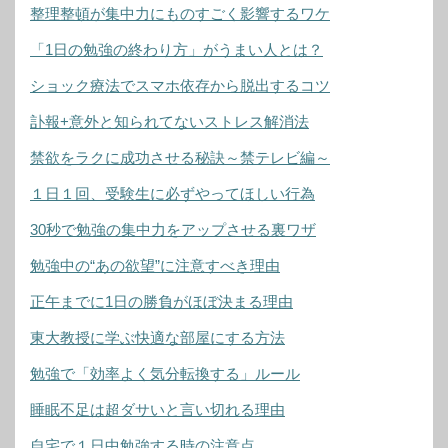
整理整頓が集中力にものすごく影響するワケ
「1日の勉強の終わり方」がうまい人とは？
ショック療法でスマホ依存から脱出するコツ
訃報+意外と知られてないストレス解消法
禁欲をラクに成功させる秘訣～禁テレビ編～
１日１回、受験生に必ずやってほしい行為
30秒で勉強の集中力をアップさせる裏ワザ
勉強中の“あの欲望”に注意すべき理由
正午までに1日の勝負がほぼ決まる理由
東大教授に学ぶ快適な部屋にする方法
勉強で「効率よく気分転換する」ルール
睡眠不足は超ダサいと言い切れる理由
自宅で１日中勉強する時の注意点