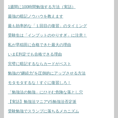
1週間に100時間勉強する方法（実話）
最強の暗記ノウハウを教えます
最も効率的な「１回目の復習」のタイミング
受験生は「インプットのやりすぎ」に注意！
私が早稲田に合格できた最大の理由
いまE判定でも合格できる理由
完璧に暗記するならカードがベスト
勉強の“継続力”を圧倒的にアップさせる方法
モタモタするな！すぐに復習しろ！
「勉強法の勉強」にひそむ危険な落とし穴
【実話】勉強法マニアVS勉強法否定派
受験勉強でスランプに落ちるメカニズム