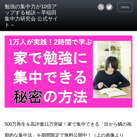
menu
500万再生＆高評価11万突破！家で集中できる「目から鱗の画
期的な集中法」を期間限定で無料公開中！（上の画像より