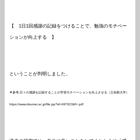
【 1日1回感謝の記録をつけることで、勉強のモチベー
ションが向上する 】
ということが判明しました。
▼参考:日々の感謝を記録することが学習モチベーションを向上させる（立命館大学）
https://www.ritsumei.ac.jp/file.jsp?id=497623&f=.pdf