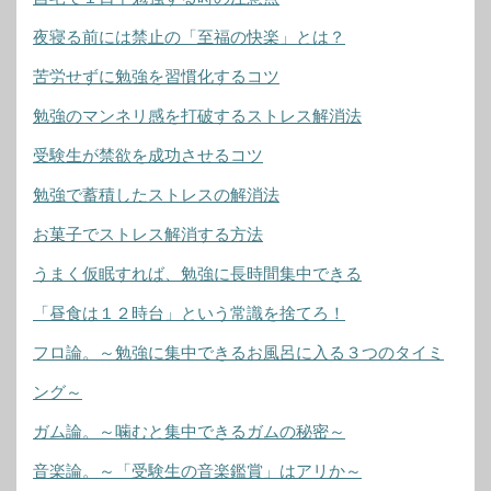
夜寝る前には禁止の「至福の快楽」とは？
苦労せずに勉強を習慣化するコツ
勉強のマンネリ感を打破するストレス解消法
受験生が禁欲を成功させるコツ
勉強で蓄積したストレスの解消法
お菓子でストレス解消する方法
うまく仮眠すれば、勉強に長時間集中できる
「昼食は１２時台」という常識を捨てろ！
フロ論。～勉強に集中できるお風呂に入る３つのタイミ
ング～
ガム論。～噛むと集中できるガムの秘密～
音楽論。～「受験生の音楽鑑賞」はアリか～