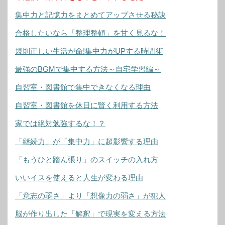
集中力と記憶力をまとめてアップさせる秘訣
合格したいなら「整理整頓」を甘く見るな！
規則正しい生活が命!集中力がUPする時間術
最強のBGMで集中する方法～自宅学習編～
自習室・図書館で集中できなくなる理由
自習室・図書館を休日に賢く利用する方法
家では絶対勉強するな！？
「継続力」が「集中力」に超影響する理由
「もうひと踏ん張り」のスイッチの入れ方
いいイスを使えると人生が変わる理由
「意志の弱さ」より「想像力の弱さ」が犯人
脳が作り出した「解釈」で現実を変える方法