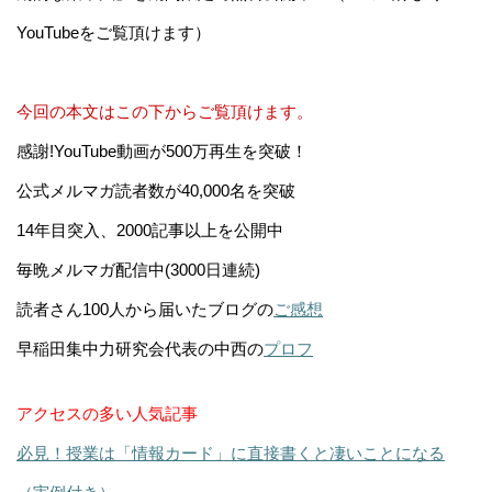
YouTubeをご覧頂けます）
今回の本文はこの下からご覧頂けます。
感謝!YouTube動画が500万再生を突破！
公式メルマガ読者数が40,000名を突破
14年目突入、2000記事以上を公開中
毎晩メルマガ配信中(3000日連続)
読者さん100人から届いたブログの
ご感想
早稲田集中力研究会代表の中西の
プロフ
アクセスの多い人気記事
必見！授業は「情報カード」に直接書くと凄いことになる