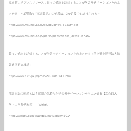
立命館大学プレスリリース：日々の感謝を記録することが学習モチベーションを向上
させる ～2週間の「感謝日記」の効果は、3か月後でも維持される～
https://www.ritsumei.ac.jp/file.jsp?id=497623&f=.pdf
https://www.ritsumei.ac.jp/profile/pressrelease_detail/?id=457
日々の感謝を記録することが学習モチベーションを向上させる（国立研究開発法人情
報通信研究機構）
https://www.nict.go.jp/press/2021/05/13-1.html
感謝日記の効果とは？感謝の気持ちが学習モチベーションを向上させる【立命館大
学・山岸典子教授】 – Wellulu
https://wellulu.com/gratitude/motivation/4391/