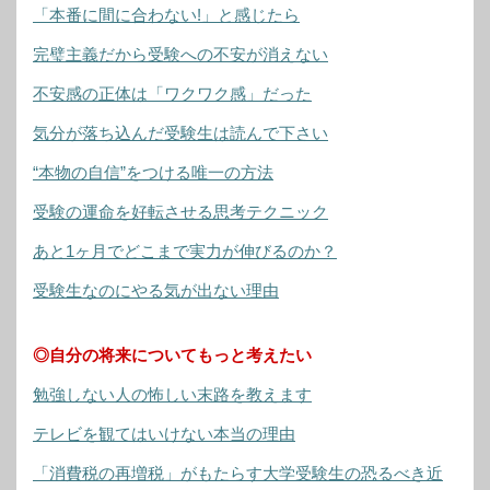
「本番に間に合わない!」と感じたら
完璧主義だから受験への不安が消えない
不安感の正体は「ワクワク感」だった
気分が落ち込んだ受験生は読んで下さい
“本物の自信”をつける唯一の方法
受験の運命を好転させる思考テクニック
あと1ヶ月でどこまで実力が伸びるのか？
受験生なのにやる気が出ない理由
◎自分の将来についてもっと考えたい
勉強しない人の怖しい末路を教えます
テレビを観てはいけない本当の理由
「消費税の再増税」がもたらす大学受験生の恐るべき近