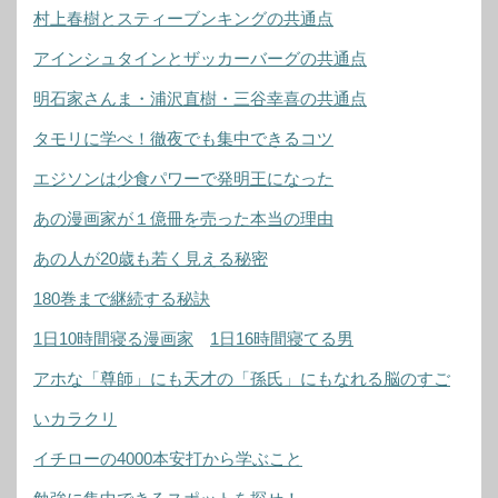
村上春樹とスティーブンキングの共通点
アインシュタインとザッカーバーグの共通点
明石家さんま・浦沢直樹・三谷幸喜の共通点
タモリに学べ！徹夜でも集中できるコツ
エジソンは少食パワーで発明王になった
あの漫画家が１億冊を売った本当の理由
あの人が20歳も若く見える秘密
180巻まで継続する秘訣
1日10時間寝る漫画家
1日16時間寝てる男
アホな「尊師」にも天才の「孫氏」にもなれる脳のすご
いカラクリ
イチローの4000本安打から学ぶこと