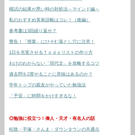
模試の結果が悪い時の対処法～マインド編～
私のおすすめ英単語帳はコレ！（後編）
参考書は3回繰り返せ？
警告！「授業」にひそむ落とし穴に注意！
1日を充実させるＴｏｄｏリストの作り方
わけのわからない「現代文」を攻略するコツ
過去問を2度やることに意味はあるのか？
学年トップの親友がやっていた勉強法
「予習」に時間をかけすぎるな！
◎勉強に役立つ！偉人・天才・有名人の話
松陰・手塚・さんま・ダウンタウンの共通点