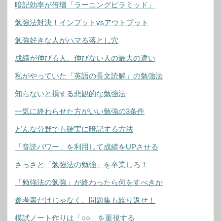
暗記効率が倍増「ラーニングピラミッド」
勉強法対決！インプットvsアウトプット
勉強好きな人がハマる落とし穴
成績が伸びる人、伸びない人の最大の違い
私がやっていた「英語の長文読解」の勉強法
知らないと損する悲観的な勉強法
一気に終わらせた方がいい勉強の3条件
どんな分野でも確実に暗記する方法
「音読パワー」を利用して成績をUPさせる
さっさと「勉強法の勉強」を卒業しろ！
「勉強法の勉強」が終わったら何をすべきか
参考書だけじゃなく、問題集も繰り返せ！
模試ノート作りは「○○」を重視する