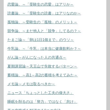
恋愛論。～「受験生の恋愛」はアリか～
読書論。～「受験生の読書」はアリなのか～
孤独論。～受験生の「孤独」のメリット～
競争論。～まだ他人と「競争」してるの？～
たまご論～「卵は1日1個まで」のウソ～
牛乳論。～「牛乳」は本当に健康飲料か？～
がん論～がんになった人の共通点～
夏期講習論～天王山で失敗するパターン～
蓄積論。～高1～高2の蓄積を考えてみた～
メモ論～メモは取るべきか～
ニュース「ちょっとした工夫の偉大さ」
睡眠を削るのは「努力」ではなく「怠け」