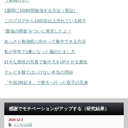
（実例付き）
1週間に100時間勉強する方法（実話）
このブログから1000台以上売れている椅子
“最強の間食”をついに発見したよ！
あっさり勉強机に向かって集中できる方法
私が学年で1番になった脳のだまし方
好きな異性の写真で集中力をUPさせる裏技
テレビを観てはいけない本当の理由
「午前2時起き」で東大へ行った双子の兄弟
感謝でモチベーションがアップする（研究結果）
2024-12-3
メンタルの話