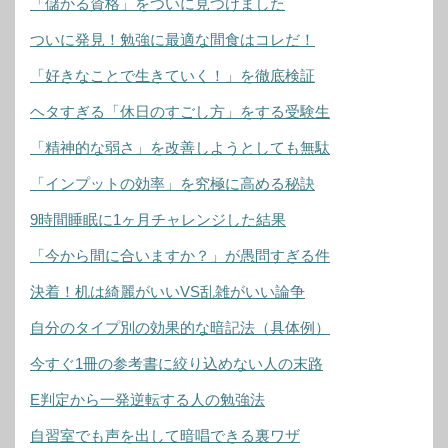
「儲かる資格」をついに見つけました
ついに発見！勉強に最適な間食はコレだ！
「好きなことで生きていく！」を徹底検証
ヘタすぎる「休日のすごし方」をする受験生
「精神的な弱さ」を改善しようとしても無駄
「インプットの効率」を究極に高める秘訣
9時間睡眠に1ヶ月チャレンジした結果
「今から間に合いますか？」が愚問すぎる件
決着！机は綺麗がいいVS乱雑がいい論争
自分のタイプ別の効果的な暗記法（具体例）
今すぐ1冊の参考書に絞り込めない人の末路
E判定から一発逆転する人の勉強法
自習室でも声を出して暗唱できる裏ワザ