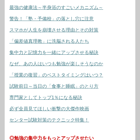
最強の健康法～半身浴のすごいメカニズム～
警告！「塾・予備校」の落とし穴に注意
スマホが人生を崩壊させる理由とその対策
「偏差値真理教」に洗脳される人たち
集中力と記憶力を一緒にアップさせる秘訣
なぜ、あの人はいつも勉強が楽しそうなのか
「授業の復習」のベストタイミングはいつ？
試験前日～当日の「食事と睡眠」のとり方
専門家としてトップ1％になる秘訣
必ず全員見てほしい衝撃の大傑作映画
センター試験対策のテクニック特集！
◎勉強の集中力をもっとアップさせたい