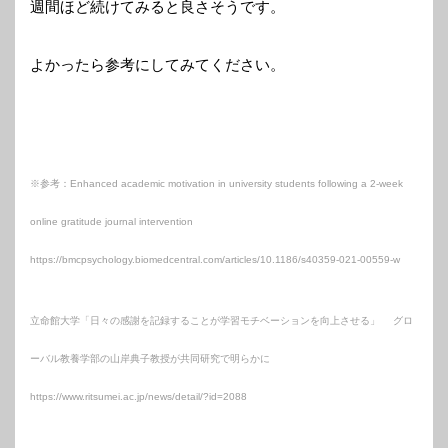
週間ほど続けてみると良さそうです。
よかったら参考にしてみてください。
※参考：Enhanced academic motivation in university students following a 2-week
online gratitude journal intervention
https://bmcpsychology.biomedcentral.com/articles/10.1186/s40359-021-00559-w
立命館大学「日々の感謝を記録することが学習モチベーションを向上させる」 グロ
ーバル教養学部の山岸典子教授が共同研究で明らかに
https://www.ritsumei.ac.jp/news/detail/?id=2088