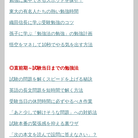
勉強に集中できるスポットを探せ！
東大の有名人たちの熱い勉強時間
織田信長に学ぶ受験勉強のコツ
孫子に学ぶ「勉強法の勉強」の勉強計画
悟空をマネして10秒でやる気を出す方法
◎直前期～試験当日までの勉強法
試験の問題を解くスピードを上げる秘訣
英語の長文問題を短時間で解く方法
受験当日の休憩時間に必ずやるべき作業
「あと少しで解けそうな問題」への対処法
試験本番の緊張感を抑える裏ワザ
「次の本文を読んで設問に答えなさい」？