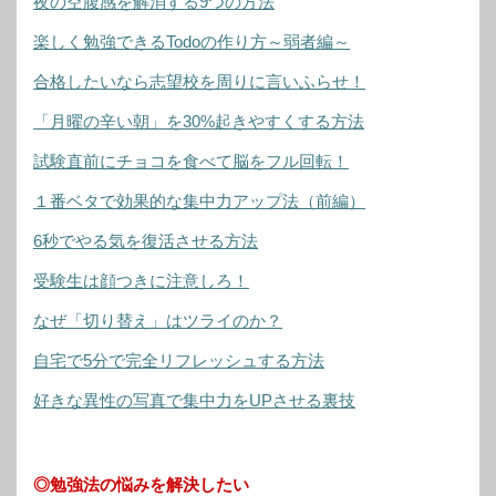
夜の空腹感を解消する9つの方法
楽しく勉強できるTodoの作り方～弱者編～
合格したいなら志望校を周りに言いふらせ！
「月曜の辛い朝」を30%起きやすくする方法
試験直前にチョコを食べて脳をフル回転！
１番ベタで効果的な集中力アップ法（前編）
6秒でやる気を復活させる方法
受験生は顔つきに注意しろ！
なぜ「切り替え」はツライのか？
自宅で5分で完全リフレッシュする方法
好きな異性の写真で集中力をUPさせる裏技
◎勉強法の悩みを解決したい