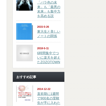
「バラ色の未
来」も「最悪の
未来」も集中力
を高める説
2015-5-26
東大生と美しい
ノートの関係
2018-5-11
6時間集中でつ
いに楽天を超え
たZOZOTOWN
おすすめ記事
2014-12-22
直前期に1週間
で900名の受験
生が手に入れた