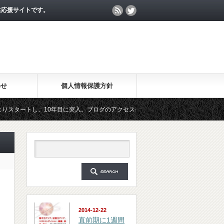
生応援サイトです。
わせ
個人情報保護方針
し、10年目に突入。ブログのアクセス数が月間25万PV、公開記事数が2000記事を
ルマガジン「勉強の集中力が10倍アップする秘訣」は、2018年6月に総読者数が4万
2014-12-22
直前期に1週間