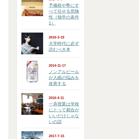
予備校や塾にす
べて任せる危険
性（独学の条件
1）
2016-3-19
大学時代に必ず
読むべき本
2014-11-17
ノンアルビール
が入眠の悩みを
改善する
2016-4-11
一斉授業は学校
にとって都合が
いいだけじゃな
いの説
2017-7-15