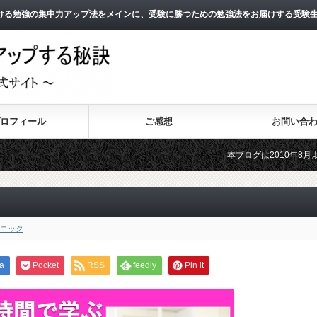
ける勉強の集中力アップ法をメインに、受験に勝つための勉強法をお届けする受験
ロフィール
ご感想
お問い合
本ブログは2010年8月よりスタート
2011年3月よりスタートした無料メー
ニック
a
Pocket
RSS
feedly
Pin it