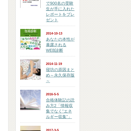
で900名の受験
生が手に入れた
レポートをプレ
ゼント
2014-10-13
あなたの本性が
暴露される
WEB診断
2014-11-19
寝坊の原因まと
め～永久保存版
～
2016-5-5
合格体験記の読
み方2「情報収
集でなく“エネ
ルギー収集”」
2017-3-5