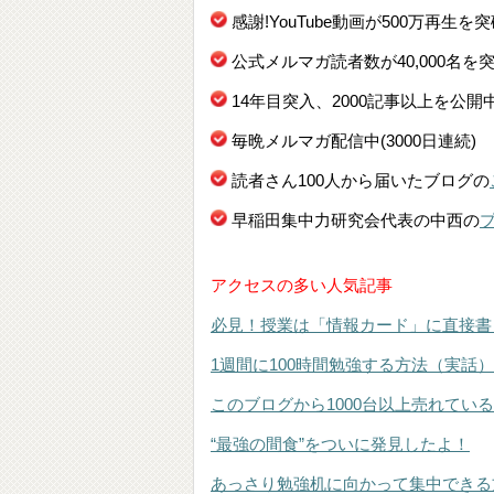
感謝!YouTube動画が500万再生を
公式メルマガ読者数が40,000名を
14年目突入、2000記事以上を公開
毎晩メルマガ配信中(3000日連続)
読者さん100人から届いたブログの
早稲田集中力研究会代表の中西の
アクセスの多い人気記事
必見！授業は「情報カード」に直接書
1週間に100時間勉強する方法（実話）
このブログから1000台以上売れてい
“最強の間食”をついに発見したよ！
あっさり勉強机に向かって集中できる