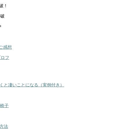
突破！
突破
中
ご感想
プロフ
くと凄いことになる（実例付き）
る椅子
方法