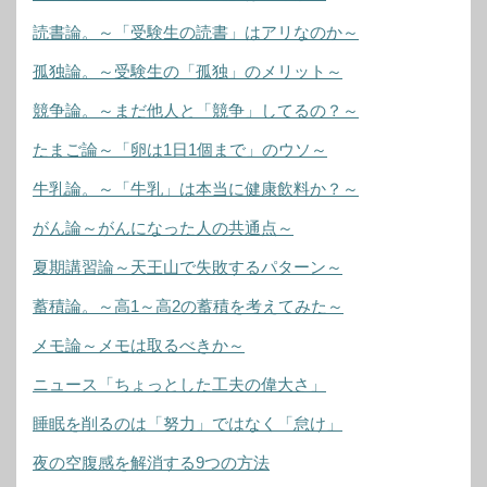
読書論。～「受験生の読書」はアリなのか～
孤独論。～受験生の「孤独」のメリット～
競争論。～まだ他人と「競争」してるの？～
たまご論～「卵は1日1個まで」のウソ～
牛乳論。～「牛乳」は本当に健康飲料か？～
がん論～がんになった人の共通点～
夏期講習論～天王山で失敗するパターン～
蓄積論。～高1～高2の蓄積を考えてみた～
メモ論～メモは取るべきか～
ニュース「ちょっとした工夫の偉大さ」
睡眠を削るのは「努力」ではなく「怠け」
夜の空腹感を解消する9つの方法