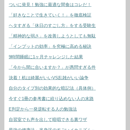
ついに発見！勉強に最適な間食はコレだ！
「好きなことで生きていく！」を徹底検証
ヘタすぎる「休日のすごし方」をする受験生
「精神的な弱さ」を改善しようとしても無駄
「インプットの効率」を究極に高める秘訣
9時間睡眠に1ヶ月チャレンジした結果
「今から間に合いますか？」が愚問すぎる件
決着！机は綺麗がいいVS乱雑がいい論争
自分のタイプ別の効果的な暗記法（具体例）
今すぐ1冊の参考書に絞り込めない人の末路
E判定から一発逆転する人の勉強法
自習室でも声を出して暗唱できる裏ワザ
最強の健康法～半身浴のすごいメカニズム～