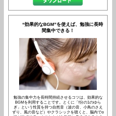
“効果的なBGM”を使えば、勉強に長時
間集中できる！
勉強の集中力を長時間持続させるコツは、効果的な
BGMを利用することです。とくに「f分の1のゆら
ぎ」という性質を持つ自然音（波の音、小鳥のさえ
ずり、風の音など）やクラシックを聴くと、脳内でα