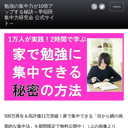
menu
500万再生＆高評価11万突破！家で集中できる「目から鱗の画
期的な集中法」を期間限定で無料公開中！（上の画像より