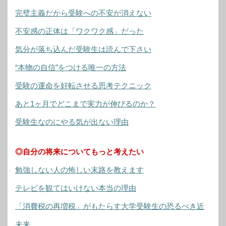
完璧主義だから受験への不安が消えない
不安感の正体は「ワクワク感」だった
気分が落ち込んだ受験生は読んで下さい
“本物の自信”をつける唯一の方法
受験の運命を好転させる思考テクニック
あと1ヶ月でどこまで実力が伸びるのか？
受験生なのにやる気が出ない理由
◎自分の将来についてもっと考えたい
勉強しない人の怖しい末路を教えます
テレビを観てはいけない本当の理由
「消費税の再増税」がもたらす大学受験生の恐るべき近
未来