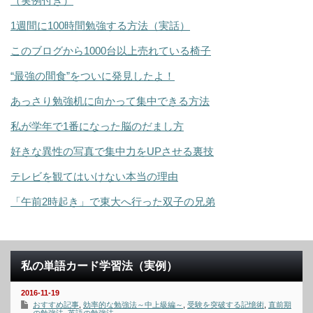
（実例付き）
1週間に100時間勉強する方法（実話）
このブログから1000台以上売れている椅子
“最強の間食”をついに発見したよ！
あっさり勉強机に向かって集中できる方法
私が学年で1番になった脳のだまし方
好きな異性の写真で集中力をUPさせる裏技
テレビを観てはいけない本当の理由
「午前2時起き」で東大へ行った双子の兄弟
私の単語カード学習法（実例）
2016-11-19
おすすめ記事
,
効率的な勉強法～中上級編～
,
受験を突破する記憶術
,
直前期