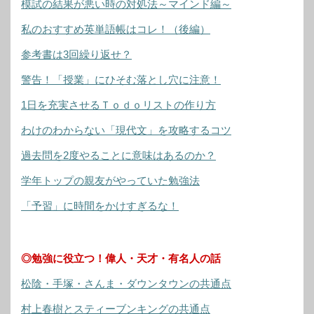
模試の結果が悪い時の対処法～マインド編～
私のおすすめ英単語帳はコレ！（後編）
参考書は3回繰り返せ？
警告！「授業」にひそむ落とし穴に注意！
1日を充実させるＴｏｄｏリストの作り方
わけのわからない「現代文」を攻略するコツ
過去問を2度やることに意味はあるのか？
学年トップの親友がやっていた勉強法
「予習」に時間をかけすぎるな！
◎勉強に役立つ！偉人・天才・有名人の話
松陰・手塚・さんま・ダウンタウンの共通点
村上春樹とスティーブンキングの共通点