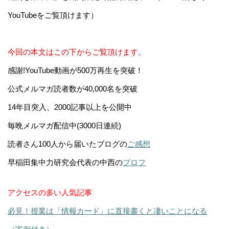
YouTubeをご覧頂けます）
今回の本文はこの下からご覧頂けます。
感謝!YouTube動画が500万再生を突破！
公式メルマガ読者数が40,000名を突破
14年目突入、2000記事以上を公開中
毎晩メルマガ配信中(3000日連続)
読者さん100人から届いたブログの
ご感想
早稲田集中力研究会代表の中西の
プロフ
アクセスの多い人気記事
必見！授業は「情報カード」に直接書くと凄いことになる