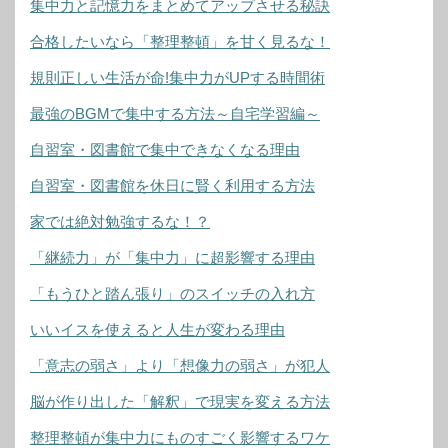
集中力と記憶力をまとめてアップさせる秘訣
合格したいなら「整理整頓」を甘く見るな！
規則正しい生活が命!集中力がUPする時間術
最強のBGMで集中する方法～自宅学習編～
自習室・図書館で集中できなくなる理由
自習室・図書館を休日に賢く利用する方法
家では絶対勉強するな！？
「継続力」が「集中力」に超影響する理由
「もうひと踏ん張り」のスイッチの入れ方
いいイスを使えると人生が変わる理由
「意志の弱さ」より「想像力の弱さ」が犯人
脳が作り出した「解釈」で現実を変える方法
整理整頓が集中力にものすごく影響するワケ