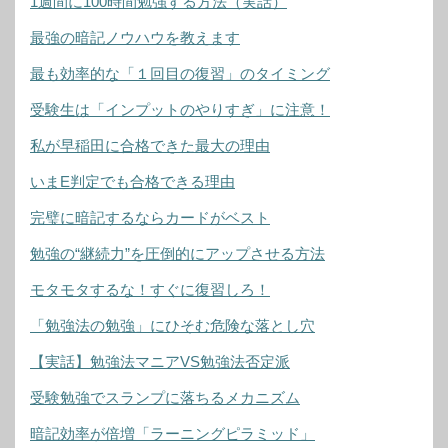
1週間に100時間勉強する方法（実話）
最強の暗記ノウハウを教えます
最も効率的な「１回目の復習」のタイミング
受験生は「インプットのやりすぎ」に注意！
私が早稲田に合格できた最大の理由
いまE判定でも合格できる理由
完璧に暗記するならカードがベスト
勉強の“継続力”を圧倒的にアップさせる方法
モタモタするな！すぐに復習しろ！
「勉強法の勉強」にひそむ危険な落とし穴
【実話】勉強法マニアVS勉強法否定派
受験勉強でスランプに落ちるメカニズム
暗記効率が倍増「ラーニングピラミッド」