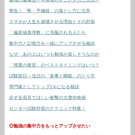
警告！「塾・予備校」の落とし穴に注意
スマホが人生を崩壊させる理由とその対策
「偏差値真理教」に洗脳される人たち
集中力と記憶力を一緒にアップさせる秘訣
なぜ、あの人はいつも勉強が楽しそうなのか
「授業の復習」のベストタイミングはいつ？
試験前日～当日の「食事と睡眠」のとり方
専門家としてトップ1％になる秘訣
必ず全員見てほしい衝撃の大傑作映画
センター試験対策のテクニック特集！
◎勉強の集中力をもっとアップさせたい