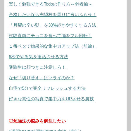
楽しく勉強できるTodoの作り方～弱者編～
合格したいなら志望校を周りに言いふらせ！
「月曜の辛い朝」を30%起きやすくする方法
試験直前にチョコを食べて脳をフル回転！
１番ベタで効果的な集中力アップ法（前編）
6秒でやる気を復活させる方法
受験生は顔つきに注意しろ！
なぜ「切り替え」はツライのか？
自宅で5分で完全リフレッシュする方法
好きな異性の写真で集中力をUPさせる裏技
◎勉強法の悩みを解決したい