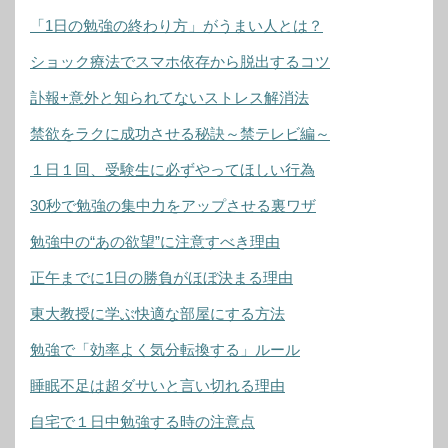
「1日の勉強の終わり方」がうまい人とは？
ショック療法でスマホ依存から脱出するコツ
訃報+意外と知られてないストレス解消法
禁欲をラクに成功させる秘訣～禁テレビ編～
１日１回、受験生に必ずやってほしい行為
30秒で勉強の集中力をアップさせる裏ワザ
勉強中の“あの欲望”に注意すべき理由
正午までに1日の勝負がほぼ決まる理由
東大教授に学ぶ快適な部屋にする方法
勉強で「効率よく気分転換する」ルール
睡眠不足は超ダサいと言い切れる理由
自宅で１日中勉強する時の注意点