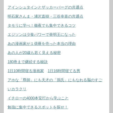
アインシュタインとザッカーバーグの共通点
明石家さんま・浦沢直樹・三谷幸喜の共通点
タモリに学べ！徹夜でも集中できるコツ
エジソンは少食パワーで発明王になった
あの漫画家が１億冊を売った本当の理由
あの人が20歳も若く見える秘密
180巻まで継続する秘訣
1日10時間寝る漫画家
1日16時間寝てる男
アホな「尊師」にも天才の「孫氏」にもなれる脳のすご
いカラクリ
イチローの4000本安打から学ぶこと
勉強に集中できるスポットを探せ！