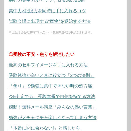
勉強の集中力がアップする魔法のBGM
集中力×記憶力を同時に手に入れるコツ
試験会場に出現する“魔物”を退治する方法
※上記は当会の無料プレゼント・教材関連の記事が含まれます。
◎受験の不安・焦りを解消したい
最高のセルフイメージを手に入れる方法
受験勉強が辛いときに役立つ「2つの法則」
「焦り」で勉強に集中できない時の処方箋
今E判定でも、受験本番で自信を持てる方法
感動！無料メール講座「みんなの熱い言葉」
勉強がメチャクチャ楽しくなってしまう方法
「本番に間に合わない!」と感じたら