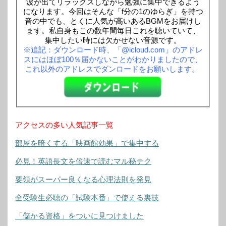
波が出てリラックスしながら勉強に集中できるよう
になります。今回はそんな「f分の1のゆらぎ」を持つ
音の中でも、とくに人気が高いあるBGMをお届けし
ます。私自身もこの数年間毎日これを聴いていて、
集中したい時には欠かせない音源です。
※追記：ダウンロード時、「@icloud.com」のアドレ
スにはほぼ100％届かないことがわかりましたので、
これ以外のアドレスでダンロードをお願いします。
アクセスの多い人気記事一覧
部屋を暗くする「映画館効果」で集中する
必見！英語長文を倍速で読むマル秘テク
要領がスーパー良くなる心理法則を発見
全受験生必聴の「試験本番」で使える裏技
「儲かる資格」をついに見つけました