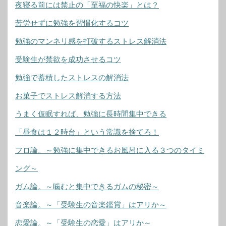
夜寝る前には禁止の「至福の快楽」とは？
苦労せずに勉強を習慣化するコツ
勉強のマンネリ感を打破するストレス解消法
受験生が禁欲を成功させるコツ
勉強で蓄積したストレスの解消法
お菓子でストレス解消する方法
うまく仮眠すれば、勉強に長時間集中できる
「昼食は１２時台」という常識を捨てろ！
フロ論。～勉強に集中できるお風呂に入る３つのタイミ
ング～
ガム論。～噛むと集中できるガムの秘密～
音楽論。～「受験生の音楽鑑賞」はアリか～
恋愛論。～「受験生の恋愛」はアリか～