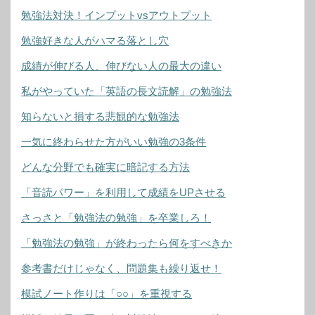
勉強法対決！インプットvsアウトプット
勉強好きな人がハマる落とし穴
成績が伸びる人、伸びない人の最大の違い
私がやっていた「英語の長文読解」の勉強法
知らないと損する悲観的な勉強法
一気に終わらせた方がいい勉強の3条件
どんな分野でも確実に暗記する方法
「音読パワー」を利用して成績をUPさせる
さっさと「勉強法の勉強」を卒業しろ！
「勉強法の勉強」が終わったら何をすべきか
参考書だけじゃなく、問題集も繰り返せ！
模試ノート作りは「○○」を重視する