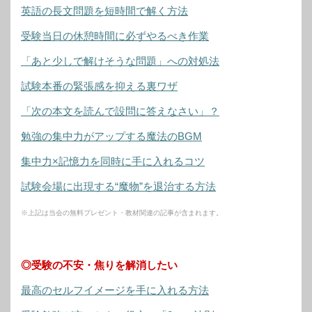
英語の長文問題を短時間で解く方法
受験当日の休憩時間に必ずやるべき作業
「あと少しで解けそうな問題」への対処法
試験本番の緊張感を抑える裏ワザ
「次の本文を読んで設問に答えなさい」？
勉強の集中力がアップする魔法のBGM
集中力×記憶力を同時に手に入れるコツ
試験会場に出現する“魔物”を退治する方法
※上記は当会の無料プレゼント・教材関連の記事が含まれます。
◎受験の不安・焦りを解消したい
最高のセルフイメージを手に入れる方法