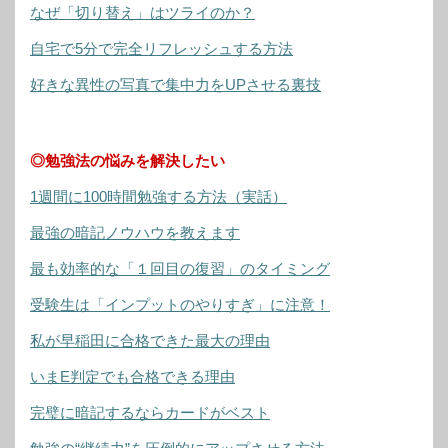
なぜ「切り替え」はツライのか？
自宅で5分で完全リフレッシュする方法
好きな異性の写真で集中力をUPさせる裏技
◎勉強法の悩みを解決したい
1週間に100時間勉強する方法（実話）
最強の暗記ノウハウを教えます
最も効率的な「１回目の復習」のタイミング
受験生は「インプットのやりすぎ」に注意！
私が早稲田に合格できた最大の理由
いまE判定でも合格できる理由
完璧に暗記するならカードがベスト