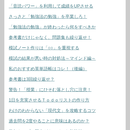
「音読パワー」を利用して成績をUPさせる
さっさと「勉強法の勉強」を卒業しろ！
「勉強法の勉強」が終わったら何をすべきか
参考書だけじゃなく、問題集も繰り返せ！
模試ノート作りは「○○」を重視する
模試の結果が悪い時の対処法～マインド編～
私のおすすめ英単語帳はコレ！（後編）
参考書は3回繰り返せ？
警告！「授業」にひそむ落とし穴に注意！
1日を充実させるＴｏｄｏリストの作り方
わけのわからない「現代文」を攻略するコツ
過去問を2度やることに意味はあるのか？