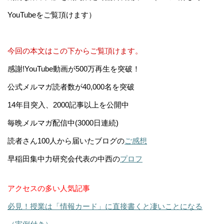
YouTubeをご覧頂けます）
今回の本文はこの下からご覧頂けます。
感謝!YouTube動画が500万再生を突破！
公式メルマガ読者数が40,000名を突破
14年目突入、2000記事以上を公開中
毎晩メルマガ配信中(3000日連続)
読者さん100人から届いたブログの
ご感想
早稲田集中力研究会代表の中西の
プロフ
アクセスの多い人気記事
必見！授業は「情報カード」に直接書くと凄いことになる