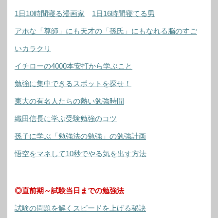
1日10時間寝る漫画家
1日16時間寝てる男
アホな「尊師」にも天才の「孫氏」にもなれる脳のすご
いカラクリ
イチローの4000本安打から学ぶこと
勉強に集中できるスポットを探せ！
東大の有名人たちの熱い勉強時間
織田信長に学ぶ受験勉強のコツ
孫子に学ぶ「勉強法の勉強」の勉強計画
悟空をマネして10秒でやる気を出す方法
◎直前期～試験当日までの勉強法
試験の問題を解くスピードを上げる秘訣