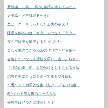
蓄積論。～高1～高2の蓄積を考えてみた～
メモ論～メモは取るべきか～
ニュース「ちょっとした工夫の偉大さ」
睡眠を削るのは「努力」ではなく「怠け」
夜の空腹感を解消する9つの方法
楽しく勉強できるTodoの作り方～弱者編～
合格したいなら志望校を周りに言いふらせ！
「月曜の辛い朝」を30%起きやすくする方法
試験直前にチョコを食べて脳をフル回転！
１番ベタで効果的な集中力アップ法（前編）
6秒でやる気を復活させる方法
受験生は顔つきに注意しろ！