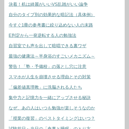
決着！机は綺麗がいいVS乱雑がいい論争
自分のタイプ別の効果的な暗記法（具体例）
今すぐ1冊の参考書に絞り込めない人の末路
E判定から一発逆転する人の勉強法
自習室でも声を出して暗唱できる裏ワザ
最強の健康法～半身浴のすごいメカニズム～
警告！「塾・予備校」の落とし穴に注意
スマホが人生を崩壊させる理由とその対策
「偏差値真理教」に洗脳される人たち
集中力と記憶力を一緒にアップさせる秘訣
なぜ、あの人はいつも勉強が楽しそうなのか
「授業の復習」のベストタイミングはいつ？
試験前日～当日の「食事と睡眠」のとり方