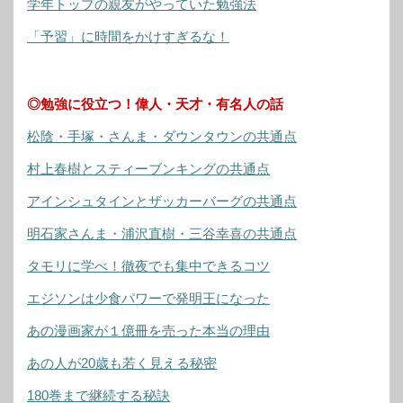
学年トップの親友がやっていた勉強法
「予習」に時間をかけすぎるな！
◎勉強に役立つ！偉人・天才・有名人の話
松陰・手塚・さんま・ダウンタウンの共通点
村上春樹とスティーブンキングの共通点
アインシュタインとザッカーバーグの共通点
明石家さんま・浦沢直樹・三谷幸喜の共通点
タモリに学べ！徹夜でも集中できるコツ
エジソンは少食パワーで発明王になった
あの漫画家が１億冊を売った本当の理由
あの人が20歳も若く見える秘密
180巻まで継続する秘訣