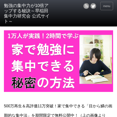
menu
500万再生＆高評価11万突破！家で集中できる「目から鱗の画
期的な集中法」を期間限定で無料公開中！（上の画像より