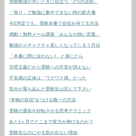
受験勉強が辛いときに役立つ「2つの法則」
「焦り」で勉強に集中できない時の処方箋
今E判定でも、受験本番で自信を持てる方法
感動！無料メール講座「みんなの熱い言葉」
勉強がメチャクチャ楽しくなってしまう方法
「本番に間に合わない!」と感じたら
完璧主義だから受験への不安が消えない
不安感の正体は「ワクワク感」だった
気分が落ち込んだ受験生は読んで下さい
“本物の自信”をつける唯一の方法
受験の運命を好転させる思考テクニック
あと1ヶ月でどこまで実力が伸びるのか？
受験生なのにやる気が出ない理由