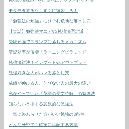
勉強の“継続力”を圧倒的にアップさせる方法
モタモタするな！すぐに復習しろ！
「勉強法の勉強」にひそむ危険な落とし穴
【実話】勉強法マニアVS勉強法否定派
受験勉強でスランプに落ちるメカニズム
暗記効率が倍増「ラーニングピラミッド」
勉強法対決！インプットvsアウトプット
勉強好きな人がハマる落とし穴
成績が伸びる人、伸びない人の最大の違い
私がやっていた「英語の長文読解」の勉強法
知らないと損する悲観的な勉強法
一気に終わらせた方がいい勉強の3条件
どんな分野でも確実に暗記する方法