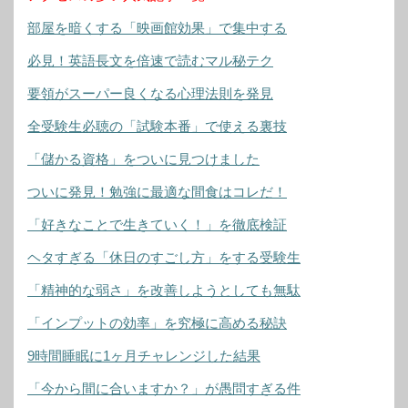
部屋を暗くする「映画館効果」で集中する
必見！英語長文を倍速で読むマル秘テク
要領がスーパー良くなる心理法則を発見
全受験生必聴の「試験本番」で使える裏技
「儲かる資格」をついに見つけました
ついに発見！勉強に最適な間食はコレだ！
「好きなことで生きていく！」を徹底検証
ヘタすぎる「休日のすごし方」をする受験生
「精神的な弱さ」を改善しようとしても無駄
「インプットの効率」を究極に高める秘訣
9時間睡眠に1ヶ月チャレンジした結果
「今から間に合いますか？」が愚問すぎる件