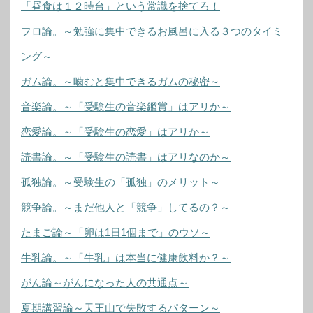
「昼食は１２時台」という常識を捨てろ！
フロ論。～勉強に集中できるお風呂に入る３つのタイミ
ング～
ガム論。～噛むと集中できるガムの秘密～
音楽論。～「受験生の音楽鑑賞」はアリか～
恋愛論。～「受験生の恋愛」はアリか～
読書論。～「受験生の読書」はアリなのか～
孤独論。～受験生の「孤独」のメリット～
競争論。～まだ他人と「競争」してるの？～
たまご論～「卵は1日1個まで」のウソ～
牛乳論。～「牛乳」は本当に健康飲料か？～
がん論～がんになった人の共通点～
夏期講習論～天王山で失敗するパターン～