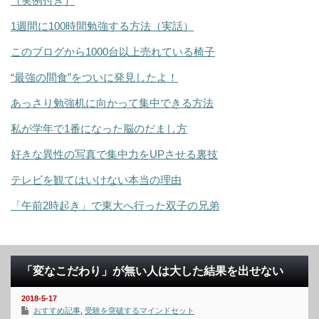
（実例付き）
1週間に100時間勉強する方法（実話）
このブログから1000台以上売れている椅子
“最強の間食”をついに発見したよ！
あっさり勉強机に向かって集中できる方法
私が学年で1番になった脳のだまし方
好きな異性の写真で集中力をUPさせる裏技
テレビを観てはいけない本当の理由
「午前2時起き」で東大へ行った双子の兄弟
「変なこだわり」が無い人は大した結果を出せない
2018-5-17
おすすめ記事
,
受験を突破するマインドセット