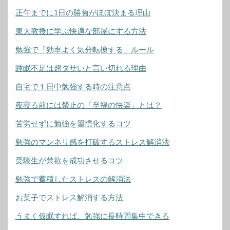
正午までに1日の勝負がほぼ決まる理由
東大教授に学ぶ快適な部屋にする方法
勉強で「効率よく気分転換する」ルール
睡眠不足は超ダサいと言い切れる理由
自宅で１日中勉強する時の注意点
夜寝る前には禁止の「至福の快楽」とは？
苦労せずに勉強を習慣化するコツ
勉強のマンネリ感を打破するストレス解消法
受験生が禁欲を成功させるコツ
勉強で蓄積したストレスの解消法
お菓子でストレス解消する方法
うまく仮眠すれば、勉強に長時間集中できる