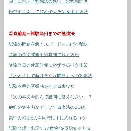
孫子に学ぶ「勉強法の勉強」の勉強計画
悟空をマネして10秒でやる気を出す方法
◎直前期～試験当日までの勉強法
試験の問題を解くスピードを上げる秘訣
英語の長文問題を短時間で解く方法
受験当日の休憩時間に必ずやるべき作業
「あと少しで解けそうな問題」への対処法
試験本番の緊張感を抑える裏ワザ
「次の本文を読んで設問に答えなさい」？
勉強の集中力がアップする魔法のBGM
集中力×記憶力を同時に手に入れるコツ
試験会場に出現する“魔物”を退治する方法