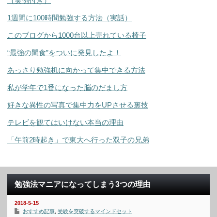
（実例付き）
1週間に100時間勉強する方法（実話）
このブログから1000台以上売れている椅子
“最強の間食”をついに発見したよ！
あっさり勉強机に向かって集中できる方法
私が学年で1番になった脳のだまし方
好きな異性の写真で集中力をUPさせる裏技
テレビを観てはいけない本当の理由
「午前2時起き」で東大へ行った双子の兄弟
勉強法マニアになってしまう3つの理由
2018-5-15
おすすめ記事
,
受験を突破するマインドセット