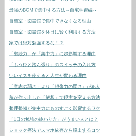
最強のBGMで集中する方法～自宅学習編～
自習室・図書館で集中できなくなる理由
自習室・図書館を休日に賢く利用する方法
家では絶対勉強するな！？
「継続力」が「集中力」に超影響する理由
「もうひと踏ん張り」のスイッチの入れ方
いいイスを使えると人生が変わる理由
「意志の弱さ」より「想像力の弱さ」が犯人
脳が作り出した「解釈」で現実を変える方法
整理整頓が集中力にものすごく影響するワケ
「1日の勉強の終わり方」がうまい人とは？
ショック療法でスマホ依存から脱出するコツ