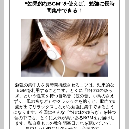
“効果的なBGM”を使えば、勉強に長時
間集中できる！
勉強の集中力を長時間持続させるコツは、効果的な
BGMを利用することです。とくに「f分の1のゆら
ぎ」という性質を持つ自然音（波の音、小鳥のさえ
ずり、風の音など）やクラシックを聴くと、脳内でα
波が出てリラックスしながら勉強に集中できるよう
になります。今回はそんな「f分の1のゆらぎ」を持つ
音の中でも、とくに人気が高いあるBGMをお届けし
ます。私自身もこの数年間毎日これを聴いていて、
集中したい時には欠かせない音源です。