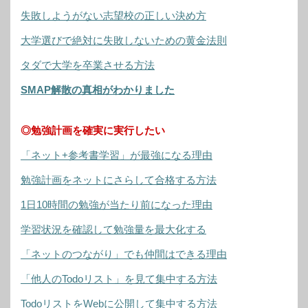
失敗しようがない志望校の正しい決め方
大学選びで絶対に失敗しないための黄金法則
タダで大学を卒業させる方法
SMAP解散の真相がわかりました
◎勉強計画を確実に実行したい
「ネット+参考書学習」が最強になる理由
勉強計画をネットにさらして合格する方法
1日10時間の勉強が当たり前になった理由
学習状況を確認して勉強量を最大化する
「ネットのつながり」でも仲間はできる理由
「他人のTodoリスト」を見て集中する方法
TodoリストをWebに公開して集中する方法