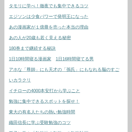
タモリに学べ！徹夜でも集中できるコツ
エジソンは少食パワーで発明王になった
あの漫画家が１億冊を売った本当の理由
あの人が20歳も若く見える秘密
180巻まで継続する秘訣
1日10時間寝る漫画家
1日16時間寝てる男
アホな「尊師」にも天才の「孫氏」にもなれる脳のすご
いカラクリ
イチローの4000本安打から学ぶこと
勉強に集中できるスポットを探せ！
東大の有名人たちの熱い勉強時間
織田信長に学ぶ受験勉強のコツ