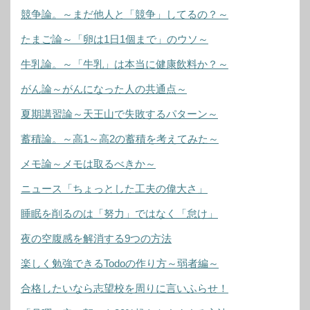
競争論。～まだ他人と「競争」してるの？～
たまご論～「卵は1日1個まで」のウソ～
牛乳論。～「牛乳」は本当に健康飲料か？～
がん論～がんになった人の共通点～
夏期講習論～天王山で失敗するパターン～
蓄積論。～高1～高2の蓄積を考えてみた～
メモ論～メモは取るべきか～
ニュース「ちょっとした工夫の偉大さ」
睡眠を削るのは「努力」ではなく「怠け」
夜の空腹感を解消する9つの方法
楽しく勉強できるTodoの作り方～弱者編～
合格したいなら志望校を周りに言いふらせ！