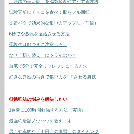
「月曜の辛い朝」を30%起きやすくする方法
試験直前にチョコを食べて脳をフル回転！
１番ベタで効果的な集中力アップ法（前編）
6秒でやる気を復活させる方法
受験生は顔つきに注意しろ！
なぜ「切り替え」はツライのか？
自宅で5分で完全リフレッシュする方法
好きな異性の写真で集中力をUPさせる裏技
◎勉強法の悩みを解決したい
1週間に100時間勉強する方法（実話）
最強の暗記ノウハウを教えます
最も効率的な「１回目の復習」のタイミング