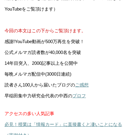
YouTubeをご覧頂けます）
今回の本文はこの下からご覧頂けます。
感謝!YouTube動画が500万再生を突破！
公式メルマガ読者数が40,000名を突破
14年目突入、2000記事以上を公開中
毎晩メルマガ配信中(3000日連続)
読者さん100人から届いたブログの
ご感想
早稲田集中力研究会代表の中西の
プロフ
アクセスの多い人気記事
必見！授業は「情報カード」に直接書くと凄いことになる