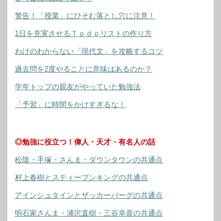
警告！「授業」にひそむ落とし穴に注意！
1日を充実させるＴｏｄｏリストの作り方
わけのわからない「現代文」を攻略するコツ
過去問を2度やることに意味はあるのか？
学年トップの親友がやっていた勉強法
「予習」に時間をかけすぎるな！
◎勉強に役立つ！偉人・天才・有名人の話
松陰・手塚・さんま・ダウンタウンの共通点
村上春樹とスティーブンキングの共通点
アインシュタインとザッカーバーグの共通点
明石家さんま・浦沢直樹・三谷幸喜の共通点