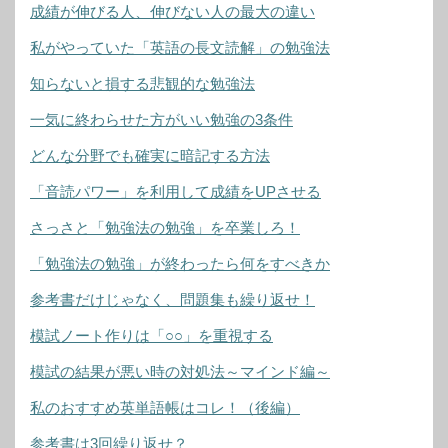
成績が伸びる人、伸びない人の最大の違い
私がやっていた「英語の長文読解」の勉強法
知らないと損する悲観的な勉強法
一気に終わらせた方がいい勉強の3条件
どんな分野でも確実に暗記する方法
「音読パワー」を利用して成績をUPさせる
さっさと「勉強法の勉強」を卒業しろ！
「勉強法の勉強」が終わったら何をすべきか
参考書だけじゃなく、問題集も繰り返せ！
模試ノート作りは「○○」を重視する
模試の結果が悪い時の対処法～マインド編～
私のおすすめ英単語帳はコレ！（後編）
参考書は3回繰り返せ？