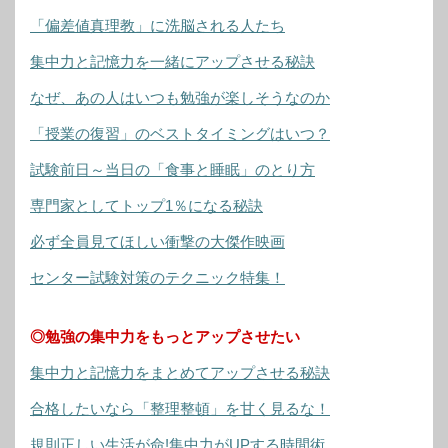
「偏差値真理教」に洗脳される人たち
集中力と記憶力を一緒にアップさせる秘訣
なぜ、あの人はいつも勉強が楽しそうなのか
「授業の復習」のベストタイミングはいつ？
試験前日～当日の「食事と睡眠」のとり方
専門家としてトップ1％になる秘訣
必ず全員見てほしい衝撃の大傑作映画
センター試験対策のテクニック特集！
◎勉強の集中力をもっとアップさせたい
集中力と記憶力をまとめてアップさせる秘訣
合格したいなら「整理整頓」を甘く見るな！
規則正しい生活が命!集中力がUPする時間術