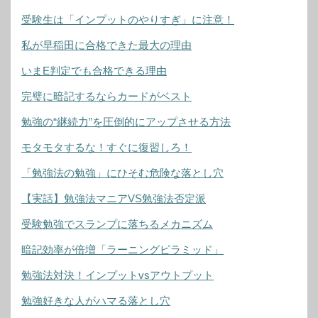
受験生は「インプットのやりすぎ」に注意！
私が早稲田に合格できた最大の理由
いまE判定でも合格できる理由
完璧に暗記するならカードがベスト
勉強の“継続力”を圧倒的にアップさせる方法
モタモタするな！すぐに復習しろ！
「勉強法の勉強」にひそむ危険な落とし穴
【実話】勉強法マニアVS勉強法否定派
受験勉強でスランプに落ちるメカニズム
暗記効率が倍増「ラーニングピラミッド」
勉強法対決！インプットvsアウトプット
勉強好きな人がハマる落とし穴