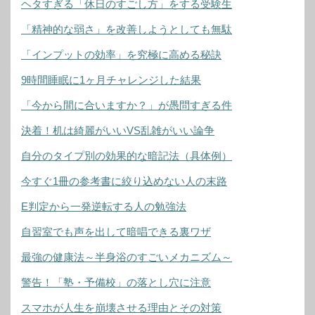
ヘタすぎる「休日のすごし方」をする受験生
「精神的な弱さ」を改善しようとしても無駄
「インプットの効率」を究極に高める秘訣
9時間睡眠に1ヶ月チャレンジした結果
「今から間に合いますか？」が愚問すぎる件
決着！机は綺麗がいいVS乱雑がいい論争
自分のタイプ別の効果的な暗記法（具体例）
今すぐ1冊の参考書に絞り込めない人の末路
E判定から一発逆転する人の勉強法
自習室でも声を出して暗唱できる裏ワザ
最強の健康法～半身浴のすごいメカニズム～
警告！「塾・予備校」の落とし穴に注意
スマホが人生を崩壊させる理由とその対策