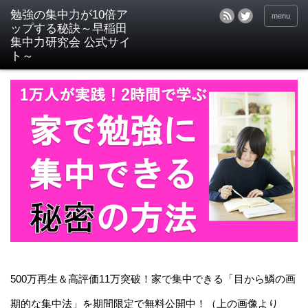
menu
500万再生＆高評価11万突破！家で集中できる「目から鱗の画
期的な集中法」を期間限定で無料公開中！（上の画像より