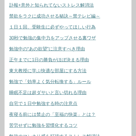
訃報+意外と知られてないストレス解消法
禁欲をラクに成功させる秘訣～禁テレビ編～
１日１回、受験生に必ずやってほしい行為
30秒で勉強の集中力をアップさせる裏ワザ
勉強中の“あの欲望”に注意すべき理由
正午までに1日の勝負がほぼ決まる理由
東大教授に学ぶ快適な部屋にする方法
勉強で「効率よく気分転換する」ルール
睡眠不足は超ダサいと言い切れる理由
自宅で１日中勉強する時の注意点
夜寝る前には禁止の「至福の快楽」とは？
苦労せずに勉強を習慣化するコツ