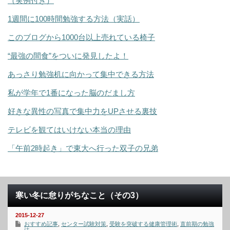
（実例付き）
1週間に100時間勉強する方法（実話）
このブログから1000台以上売れている椅子
“最強の間食”をついに発見したよ！
あっさり勉強机に向かって集中できる方法
私が学年で1番になった脳のだまし方
好きな異性の写真で集中力をUPさせる裏技
テレビを観てはいけない本当の理由
「午前2時起き」で東大へ行った双子の兄弟
寒い冬に怠りがちなこと（その3）
2015-12-27
おすすめ記事
,
センター試験対策
,
受験を突破する健康管理術
,
直前期の勉強