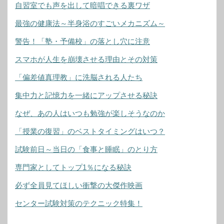
自習室でも声を出して暗唱できる裏ワザ
最強の健康法～半身浴のすごいメカニズム～
警告！「塾・予備校」の落とし穴に注意
スマホが人生を崩壊させる理由とその対策
「偏差値真理教」に洗脳される人たち
集中力と記憶力を一緒にアップさせる秘訣
なぜ、あの人はいつも勉強が楽しそうなのか
「授業の復習」のベストタイミングはいつ？
試験前日～当日の「食事と睡眠」のとり方
専門家としてトップ1％になる秘訣
必ず全員見てほしい衝撃の大傑作映画
センター試験対策のテクニック特集！