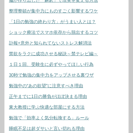
脳が作り出した「解釈」で現実を変える方法
整理整頓が集中力にものすごく影響するワケ
「1日の勉強の終わり方」がうまい人とは？
ショック療法でスマホ依存から脱出するコツ
訃報+意外と知られてないストレス解消法
禁欲をラクに成功させる秘訣～禁テレビ編～
１日１回、受験生に必ずやってほしい行為
30秒で勉強の集中力をアップさせる裏ワザ
勉強中の“あの欲望”に注意すべき理由
正午までに1日の勝負がほぼ決まる理由
東大教授に学ぶ快適な部屋にする方法
勉強で「効率よく気分転換する」ルール
睡眠不足は超ダサいと言い切れる理由