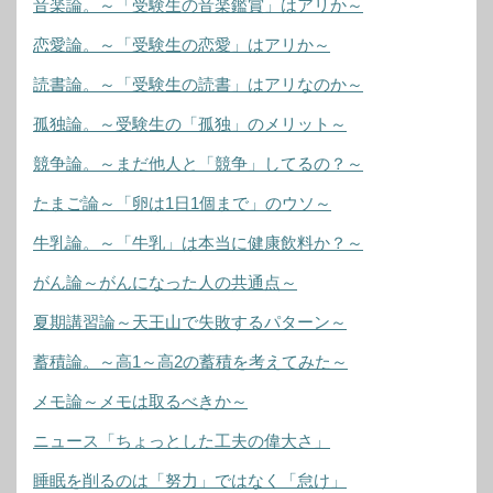
音楽論。～「受験生の音楽鑑賞」はアリか～
恋愛論。～「受験生の恋愛」はアリか～
読書論。～「受験生の読書」はアリなのか～
孤独論。～受験生の「孤独」のメリット～
競争論。～まだ他人と「競争」してるの？～
たまご論～「卵は1日1個まで」のウソ～
牛乳論。～「牛乳」は本当に健康飲料か？～
がん論～がんになった人の共通点～
夏期講習論～天王山で失敗するパターン～
蓄積論。～高1～高2の蓄積を考えてみた～
メモ論～メモは取るべきか～
ニュース「ちょっとした工夫の偉大さ」
睡眠を削るのは「努力」ではなく「怠け」