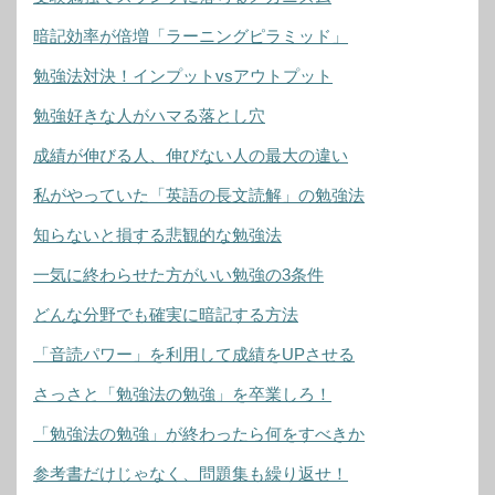
暗記効率が倍増「ラーニングピラミッド」
勉強法対決！インプットvsアウトプット
勉強好きな人がハマる落とし穴
成績が伸びる人、伸びない人の最大の違い
私がやっていた「英語の長文読解」の勉強法
知らないと損する悲観的な勉強法
一気に終わらせた方がいい勉強の3条件
どんな分野でも確実に暗記する方法
「音読パワー」を利用して成績をUPさせる
さっさと「勉強法の勉強」を卒業しろ！
「勉強法の勉強」が終わったら何をすべきか
参考書だけじゃなく、問題集も繰り返せ！