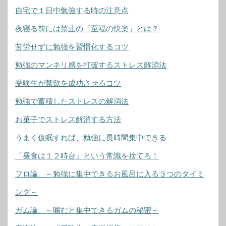
自宅で１日中勉強する時の注意点
夜寝る前には禁止の「至福の快楽」とは？
苦労せずに勉強を習慣化するコツ
勉強のマンネリ感を打破するストレス解消法
受験生が禁欲を成功させるコツ
勉強で蓄積したストレスの解消法
お菓子でストレス解消する方法
うまく仮眠すれば、勉強に長時間集中できる
「昼食は１２時台」という常識を捨てろ！
フロ論。～勉強に集中できるお風呂に入る３つのタイミ
ング～
ガム論。～噛むと集中できるガムの秘密～