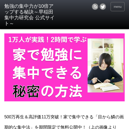
menu
500万再生＆高評価11万突破！家で集中できる「目から鱗の画
期的な集中法」を期間限定で無料公開中！（上の画像より