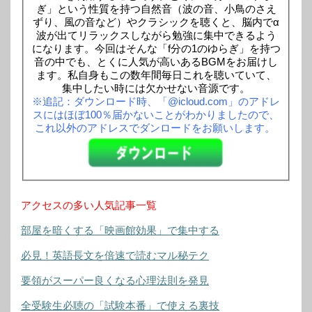
ぎ」という性質を持つ自然音（波の音、小鳥のさえ
ずり、風の音など）やクラシックを聴くと、脳内でα
波が出てリラックスしながら勉強に集中できるよう
になります。今回はそんな「f分の1のゆらぎ」を持つ
音の中でも、とくに人気が高いあるBGMをお届けし
ます。私自身もこの数年間毎日これを聴いていて、
集中したい時には欠かせない音源です。
※追記：ダウンロード時、「@icloud.com」のアドレ
スにはほぼ100％届かないことがわかりましたので、
これ以外のアドレスでダンロードをお願いします。
アクセスの多い人気記事一覧
部屋を暗くする「映画館効果」で集中する
必見！英語長文を倍速で読むマル秘テク
要領がスーパー良くなる心理法則を発見
全受験生必聴の「試験本番」で使える裏技