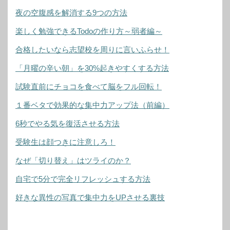
夜の空腹感を解消する9つの方法
楽しく勉強できるTodoの作り方～弱者編～
合格したいなら志望校を周りに言いふらせ！
「月曜の辛い朝」を30%起きやすくする方法
試験直前にチョコを食べて脳をフル回転！
１番ベタで効果的な集中力アップ法（前編）
6秒でやる気を復活させる方法
受験生は顔つきに注意しろ！
なぜ「切り替え」はツライのか？
自宅で5分で完全リフレッシュする方法
好きな異性の写真で集中力をUPさせる裏技