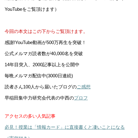
YouTubeをご覧頂けます）
今回の本文はこの下からご覧頂けます。
感謝!YouTube動画が500万再生を突破！
公式メルマガ読者数が40,000名を突破
14年目突入、2000記事以上を公開中
毎晩メルマガ配信中(3000日連続)
読者さん100人から届いたブログの
ご感想
早稲田集中力研究会代表の中西の
プロフ
アクセスの多い人気記事
必見！授業は「情報カード」に直接書くと凄いことになる