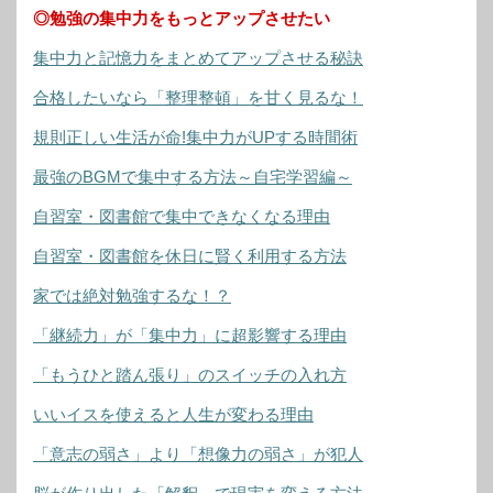
◎勉強の集中力をもっとアップさせたい
集中力と記憶力をまとめてアップさせる秘訣
合格したいなら「整理整頓」を甘く見るな！
規則正しい生活が命!集中力がUPする時間術
最強のBGMで集中する方法～自宅学習編～
自習室・図書館で集中できなくなる理由
自習室・図書館を休日に賢く利用する方法
家では絶対勉強するな！？
「継続力」が「集中力」に超影響する理由
「もうひと踏ん張り」のスイッチの入れ方
いいイスを使えると人生が変わる理由
「意志の弱さ」より「想像力の弱さ」が犯人