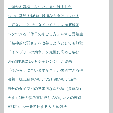
「儲かる資格」をついに見つけました
ついに発見！勉強に最適な間食はコレだ！
「好きなことで生きていく！」を徹底検証
ヘタすぎる「休日のすごし方」をする受験生
「精神的な弱さ」を改善しようとしても無駄
「インプットの効率」を究極に高める秘訣
9時間睡眠に1ヶ月チャレンジした結果
「今から間に合いますか？」が愚問すぎる件
決着！机は綺麗がいいVS乱雑がいい論争
自分のタイプ別の効果的な暗記法（具体例）
今すぐ1冊の参考書に絞り込めない人の末路
E判定から一発逆転する人の勉強法