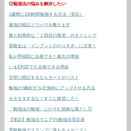
◎勉強法の悩みを解決したい
1週間に100時間勉強する方法（実話）
最強の暗記ノウハウを教えます
最も効率的な「１回目の復習」のタイミング
受験生は「インプットのやりすぎ」に注意！
私が早稲田に合格できた最大の理由
いまE判定でも合格できる理由
完璧に暗記するならカードがベスト
勉強の“継続力”を圧倒的にアップさせる方法
モタモタするな！すぐに復習しろ！
「勉強法の勉強」にひそむ危険な落とし穴
【実話】勉強法マニアVS勉強法否定派
受験勉強でスランプに落ちるメカニズム