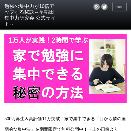
menu
500万再生＆高評価11万突破！家で集中できる「目から鱗の画
期的な集中法」を期間限定で無料公開中！（上の画像より