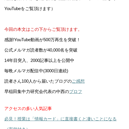
YouTubeをご覧頂けます）
今回の本文はこの下からご覧頂けます。
感謝!YouTube動画が500万再生を突破！
公式メルマガ読者数が40,000名を突破
14年目突入、2000記事以上を公開中
毎晩メルマガ配信中(3000日連続)
読者さん100人から届いたブログの
ご感想
早稲田集中力研究会代表の中西の
プロフ
アクセスの多い人気記事
必見！授業は「情報カード」に直接書くと凄いことになる