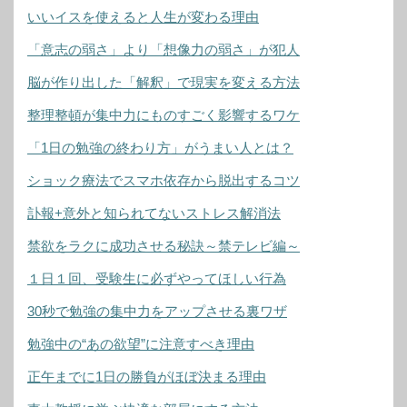
いいイスを使えると人生が変わる理由
「意志の弱さ」より「想像力の弱さ」が犯人
脳が作り出した「解釈」で現実を変える方法
整理整頓が集中力にものすごく影響するワケ
「1日の勉強の終わり方」がうまい人とは？
ショック療法でスマホ依存から脱出するコツ
訃報+意外と知られてないストレス解消法
禁欲をラクに成功させる秘訣～禁テレビ編～
１日１回、受験生に必ずやってほしい行為
30秒で勉強の集中力をアップさせる裏ワザ
勉強中の“あの欲望”に注意すべき理由
正午までに1日の勝負がほぼ決まる理由