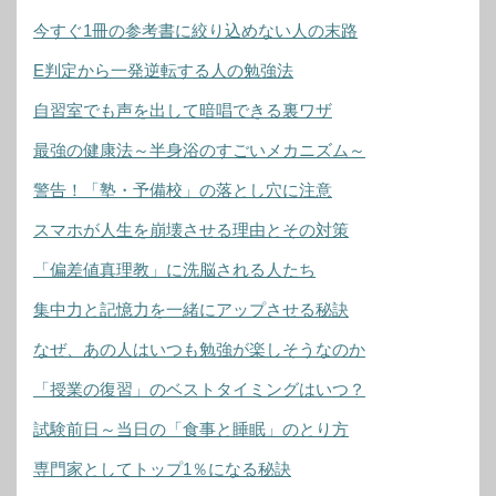
今すぐ1冊の参考書に絞り込めない人の末路
E判定から一発逆転する人の勉強法
自習室でも声を出して暗唱できる裏ワザ
最強の健康法～半身浴のすごいメカニズム～
警告！「塾・予備校」の落とし穴に注意
スマホが人生を崩壊させる理由とその対策
「偏差値真理教」に洗脳される人たち
集中力と記憶力を一緒にアップさせる秘訣
なぜ、あの人はいつも勉強が楽しそうなのか
「授業の復習」のベストタイミングはいつ？
試験前日～当日の「食事と睡眠」のとり方
専門家としてトップ1％になる秘訣