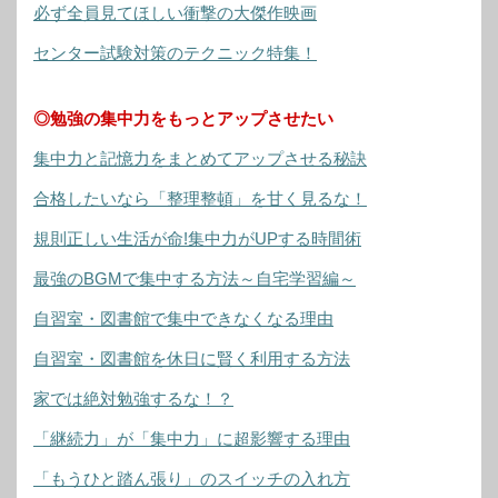
必ず全員見てほしい衝撃の大傑作映画
センター試験対策のテクニック特集！
◎勉強の集中力をもっとアップさせたい
集中力と記憶力をまとめてアップさせる秘訣
合格したいなら「整理整頓」を甘く見るな！
規則正しい生活が命!集中力がUPする時間術
最強のBGMで集中する方法～自宅学習編～
自習室・図書館で集中できなくなる理由
自習室・図書館を休日に賢く利用する方法
家では絶対勉強するな！？
「継続力」が「集中力」に超影響する理由
「もうひと踏ん張り」のスイッチの入れ方