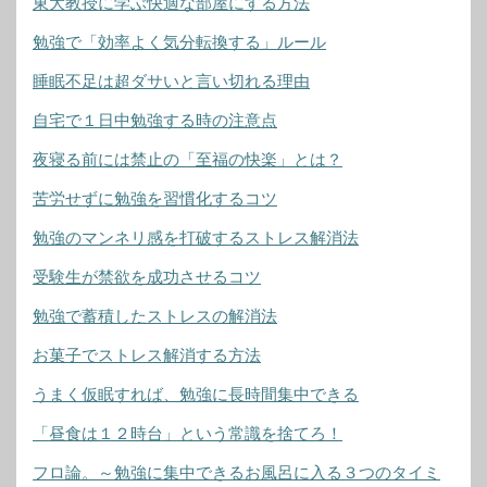
東大教授に学ぶ快適な部屋にする方法
勉強で「効率よく気分転換する」ルール
睡眠不足は超ダサいと言い切れる理由
自宅で１日中勉強する時の注意点
夜寝る前には禁止の「至福の快楽」とは？
苦労せずに勉強を習慣化するコツ
勉強のマンネリ感を打破するストレス解消法
受験生が禁欲を成功させるコツ
勉強で蓄積したストレスの解消法
お菓子でストレス解消する方法
うまく仮眠すれば、勉強に長時間集中できる
「昼食は１２時台」という常識を捨てろ！
フロ論。～勉強に集中できるお風呂に入る３つのタイミ