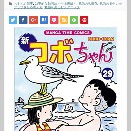
おすすめ記事
,
効率的な勉強法～中上級編～
,
勉強の習慣化
,
勉強の集中力を
アップさせる考え方
,
勉強を楽しむテクニック