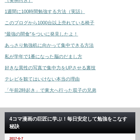
（実例付き）
1週間に100時間勉強する方法（実話）
このブログから1000台以上売れている椅子
“最強の間食”をついに発見したよ！
あっさり勉強机に向かって集中できる方法
私が学年で1番になった脳のだまし方
好きな異性の写真で集中力をUPさせる裏技
テレビを観てはいけない本当の理由
「午前2時起き」で東大へ行った双子の兄弟
4コマ漫画の巨匠に学ぶ！毎日安定して勉強をこなす
秘訣
2017-6-7