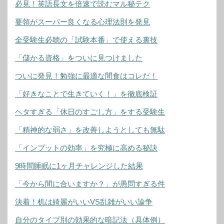
必見！英語長文を倍速で読むマル秘テク
要領がスーパー良くなる心理法則を発見
全受験生必聴の「試験本番」で使える裏技
「儲かる資格」をついに見つけました
ついに発見！勉強に最適な間食はコレだ！
「好きなことで生きていく！」を徹底検証
ヘタすぎる「休日のすごし方」をする受験生
「精神的な弱さ」を改善しようとしても無駄
「インプットの効率」を究極に高める秘訣
9時間睡眠に1ヶ月チャレンジした結果
「今から間に合いますか？」が愚問すぎる件
決着！机は綺麗がいいVS乱雑がいい論争
自分のタイプ別の効果的な暗記法（具体例）