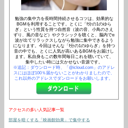
勉強の集中力を長時間持続させるコツは、効果的な
BGMを利用することです。とくに「f分の1のゆら
ぎ」という性質を持つ自然音（波の音、小鳥のさえ
ずり、風の音など）やクラシックを聴くと、脳内でα
波が出てリラックスしながら勉強に集中できるよう
になります。今回はそんな「f分の1のゆらぎ」を持つ
音の中でも、とくに人気が高いあるBGMをお届けし
ます。私自身もこの数年間毎日これを聴いていて、
集中したい時には欠かせない音源です。
※追記：ダウンロード時、「@icloud.com」のアドレ
スにはほぼ100％届かないことがわかりましたので、
これ以外のアドレスでダンロードをお願いします。
アクセスの多い人気記事一覧
部屋を暗くする「映画館効果」で集中する