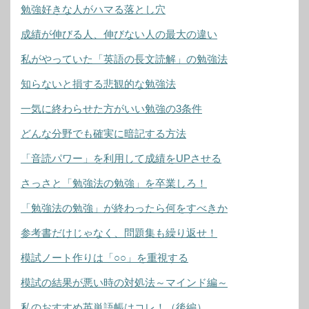
勉強好きな人がハマる落とし穴
成績が伸びる人、伸びない人の最大の違い
私がやっていた「英語の長文読解」の勉強法
知らないと損する悲観的な勉強法
一気に終わらせた方がいい勉強の3条件
どんな分野でも確実に暗記する方法
「音読パワー」を利用して成績をUPさせる
さっさと「勉強法の勉強」を卒業しろ！
「勉強法の勉強」が終わったら何をすべきか
参考書だけじゃなく、問題集も繰り返せ！
模試ノート作りは「○○」を重視する
模試の結果が悪い時の対処法～マインド編～
私のおすすめ英単語帳はコレ！（後編）