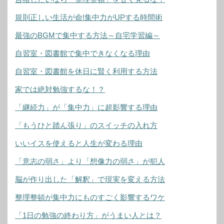
規則正しい生活が命!集中力がUPする時間術
最強のBGMで集中する方法～自宅学習編～
自習室・図書館で集中できなくなる理由
自習室・図書館を休日に賢く利用する方法
家では絶対勉強するな！？
「継続力」が「集中力」に超影響する理由
「もうひと踏ん張り」のスイッチの入れ方
いいイスを使えると人生が変わる理由
「意志の弱さ」より「想像力の弱さ」が犯人
脳が作り出した「解釈」で現実を変える方法
整理整頓が集中力にものすごく影響するワケ
「1日の勉強の終わり方」がうまい人とは？