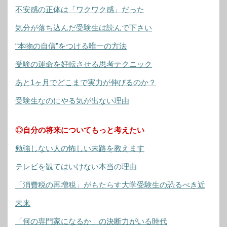
不安感の正体は「ワクワク感」だった
気分が落ち込んだ受験生は読んで下さい
“本物の自信”をつける唯一の方法
受験の運命を好転させる思考テクニック
あと1ヶ月でどこまで実力が伸びるのか？
受験生なのにやる気が出ない理由
◎自分の将来についてもっと考えたい
勉強しない人の怖しい末路を教えます
テレビを観てはいけない本当の理由
「消費税の再増税」がもたらす大学受験生の恐るべき近
未来
「何の専門家になるか」の決断力がいる時代