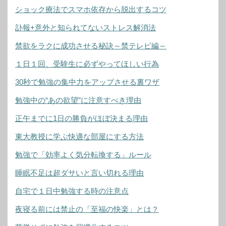
ショック療法でスマホ依存から脱出するコツ
訃報+意外と知られてないストレス解消法
禁欲をラクに成功させる秘訣～禁テレビ編～
１日１回、受験生に必ずやってほしい行為
30秒で勉強の集中力をアップさせる裏ワザ
勉強中の“あの欲望”に注意すべき理由
正午までに1日の勝負がほぼ決まる理由
東大教授に学ぶ快適な部屋にする方法
勉強で「効率よく気分転換する」ルール
睡眠不足は超ダサいと言い切れる理由
自宅で１日中勉強する時の注意点
夜寝る前には禁止の「至福の快楽」とは？