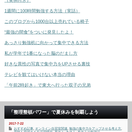
（実例付き）
1週間に100時間勉強する方法（実話）
このブログから1000台以上売れている椅子
“最強の間食”をついに発見したよ！
あっさり勉強机に向かって集中できる方法
私が学年で1番になった脳のだまし方
好きな異性の写真で集中力をUPさせる裏技
テレビを観てはいけない本当の理由
「午前2時起き」で東大へ行った双子の兄弟
「整理整頓パワー」で夏休みを制覇しよう
2017-7-22
おすすめ記事
,
オンライン自習室関連
,
勉強の集中力をアップさせる考え方
,