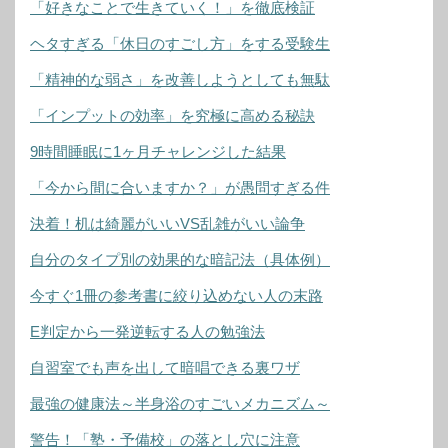
「好きなことで生きていく！」を徹底検証
ヘタすぎる「休日のすごし方」をする受験生
「精神的な弱さ」を改善しようとしても無駄
「インプットの効率」を究極に高める秘訣
9時間睡眠に1ヶ月チャレンジした結果
「今から間に合いますか？」が愚問すぎる件
決着！机は綺麗がいいVS乱雑がいい論争
自分のタイプ別の効果的な暗記法（具体例）
今すぐ1冊の参考書に絞り込めない人の末路
E判定から一発逆転する人の勉強法
自習室でも声を出して暗唱できる裏ワザ
最強の健康法～半身浴のすごいメカニズム～
警告！「塾・予備校」の落とし穴に注意