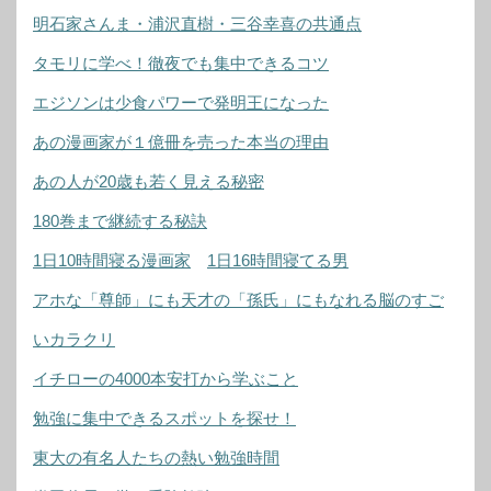
明石家さんま・浦沢直樹・三谷幸喜の共通点
タモリに学べ！徹夜でも集中できるコツ
エジソンは少食パワーで発明王になった
あの漫画家が１億冊を売った本当の理由
あの人が20歳も若く見える秘密
180巻まで継続する秘訣
1日10時間寝る漫画家
1日16時間寝てる男
アホな「尊師」にも天才の「孫氏」にもなれる脳のすご
いカラクリ
イチローの4000本安打から学ぶこと
勉強に集中できるスポットを探せ！
東大の有名人たちの熱い勉強時間