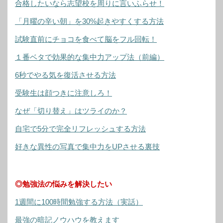
合格したいなら志望校を周りに言いふらせ！
「月曜の辛い朝」を30%起きやすくする方法
試験直前にチョコを食べて脳をフル回転！
１番ベタで効果的な集中力アップ法（前編）
6秒でやる気を復活させる方法
受験生は顔つきに注意しろ！
なぜ「切り替え」はツライのか？
自宅で5分で完全リフレッシュする方法
好きな異性の写真で集中力をUPさせる裏技
◎勉強法の悩みを解決したい
1週間に100時間勉強する方法（実話）
最強の暗記ノウハウを教えます