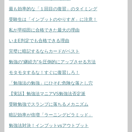
最も効率的な「１回目の復習」のタイミング
受験生は「インプットのやりすぎ」に注意！
私が早稲田に合格できた最大の理由
いまE判定でも合格できる理由
完璧に暗記するならカードがベスト
勉強の“継続力”を圧倒的にアップさせる方法
モタモタするな！すぐに復習しろ！
「勉強法の勉強」にひそむ危険な落とし穴
【実話】勉強法マニアVS勉強法否定派
受験勉強でスランプに落ちるメカニズム
暗記効率が倍増「ラーニングピラミッド」
勉強法対決！インプットvsアウトプット