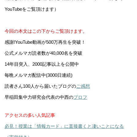
YouTubeをご覧頂けます）
今回の本文はこの下からご覧頂けます。
感謝!YouTube動画が500万再生を突破！
公式メルマガ読者数が40,000名を突破
14年目突入、2000記事以上を公開中
毎晩メルマガ配信中(3000日連続)
読者さん100人から届いたブログの
ご感想
早稲田集中力研究会代表の中西の
プロフ
アクセスの多い人気記事
必見！授業は「情報カード」に直接書くと凄いことになる