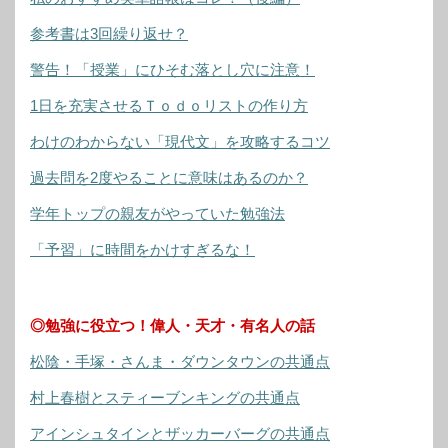
参考書は3回繰り返せ？
警告！「授業」にひそむ落とし穴に注意！
1日を充実させるＴｏｄｏリストの作り方
わけのわからない「現代文」を攻略するコツ
過去問を2度やることに意味はあるのか？
学年トップの親友がやっていた勉強法
「予習」に時間をかけすぎるな！
◎勉強に役立つ！偉人・天才・有名人の話
松陰・手塚・さんま・ダウンタウンの共通点
村上春樹とスティーブンキングの共通点
アインシュタインとザッカーバーグの共通点