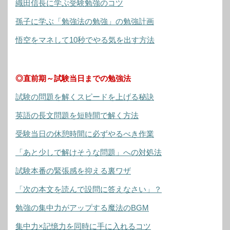
織田信長に学ぶ受験勉強のコツ
孫子に学ぶ「勉強法の勉強」の勉強計画
悟空をマネして10秒でやる気を出す方法
◎直前期～試験当日までの勉強法
試験の問題を解くスピードを上げる秘訣
英語の長文問題を短時間で解く方法
受験当日の休憩時間に必ずやるべき作業
「あと少しで解けそうな問題」への対処法
試験本番の緊張感を抑える裏ワザ
「次の本文を読んで設問に答えなさい」？
勉強の集中力がアップする魔法のBGM
集中力×記憶力を同時に手に入れるコツ