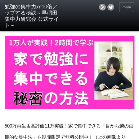
menu
500万再生＆高評価11万突破！家で集中できる「目から鱗の画
期的な集中法」を期間限定で無料公開中！（上の画像より