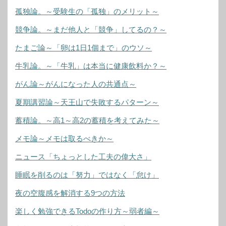
孤独論。～受験生の「孤独」のメリット～
競争論。～まだ他人と「競争」してるの？～
たまご論～「卵は1日1個まで」のウソ～
牛乳論。～「牛乳」は本当に健康飲料か？～
がん論～がんになった人の共通点～
夏期講習論～天王山で失敗するパターン～
蓄積論。～高1～高2の蓄積を考えてみた～
メモ論～メモは取るべきか～
ニュース「ちょっとした工夫の偉大さ」
睡眠を削るのは「努力」ではなく「怠け」
夜の空腹感を解消する9つの方法
楽しく勉強できるTodoの作り方～弱者編～