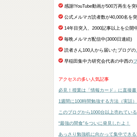
感謝!YouTube動画が500万再生を
公式メルマガ読者数が40,000名を
14年目突入、2000記事以上を公開
毎晩メルマガ配信中(3000日連続)
読者さん100人から届いたブログの
早稲田集中力研究会代表の中西の
アクセスの多い人気記事
必見！授業は「情報カード」に直接書
1週間に100時間勉強する方法（実話）
このブログから1000台以上売れてい
“最強の間食”をついに発見したよ！
あっさり勉強机に向かって集中できる