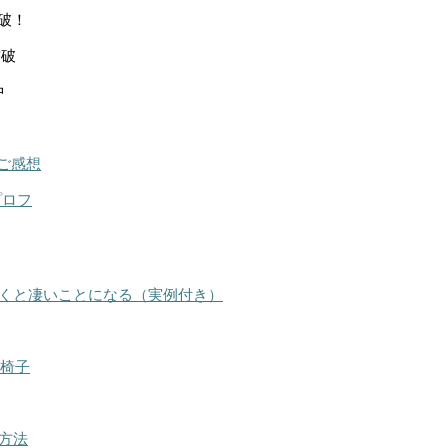
突破！
突破
中
ご感想
プロフ
くと凄いことになる（実例付き）
る椅子
方法