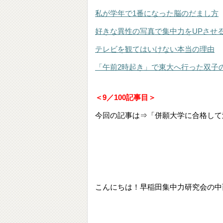
私が学年で1番になった脳のだまし方
好きな異性の写真で集中力をUPさせ
テレビを観てはいけない本当の理由
「午前2時起き」で東大へ行った双子
＜9／100記事目＞
今回の記事は⇒「併願大学に合格して
こんにちは！早稲田集中力研究会の中