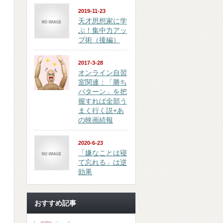
2019-11-23
天才思想家に学
ぶ！集中力アッ
プ術（後編）
2017-3-28
オンライン自習
室関連：「勝ち
パターン」を把
握すれば全部う
まく行く説+あ
の映画続報
2020-6-23
「嫌なことは寝
て忘れる」は逆
効果
おすすめ記事