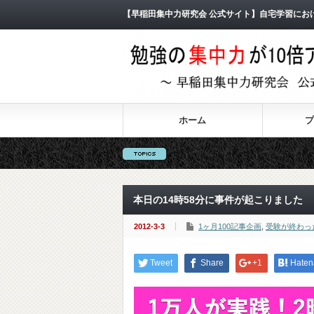
【早稲田集中力研究会 公式サイト】自宅学習にお
ホーム
プ
本日の14時58分に事件が起こりました
2012-3-3
1ヶ月100記事企画
,
受験が終わっ
Tweet
Share
+1
Haten