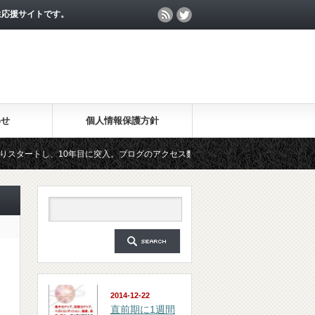
生応援サイトです。
わせ
個人情報保護方針
、10年目に突入。ブログのアクセス数が月間25万PV、公開記事数が2000記事を突
ルマガジン「勉強の集中力が10倍アップする秘訣」は、2018年6月に総読者数が4万人
2014-12-22
直前期に1週間