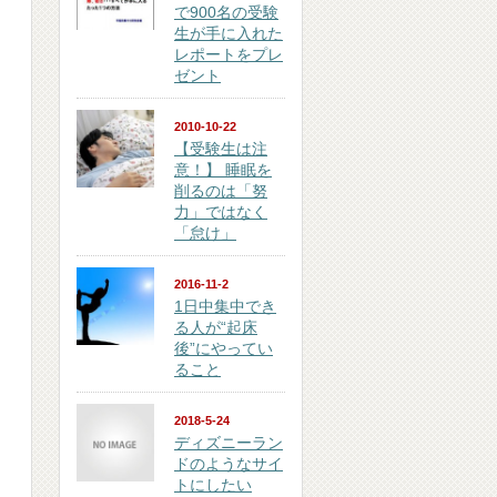
で900名の受験
生が手に入れた
レポートをプレ
ゼント
2010-10-22
【受験生は注
意！】 睡眠を
削るのは「努
力」ではなく
「怠け」
2016-11-2
1日中集中でき
る人が“起床
後”にやってい
ること
2018-5-24
ディズニーラン
ドのようなサイ
トにしたい