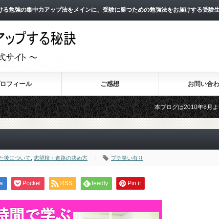
ける勉強の集中力アップ法をメインに、受験に勝つための勉強法をお届けする受験
ロフィール
ご感想
お問い合
本ブログは2010年8月よりスタートし
2011年3月よりスタートした無料メー
た後について
,
志望校・進路の決め方
プチ笑い有り
a
Pocket
RSS
feedly
Pin it