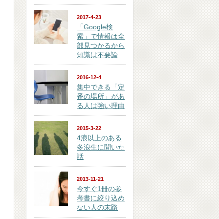
2017-4-23
「Google検
索」で情報は全
部見つかるから
知識は不要論
2016-12-4
集中できる「定
番の場所」があ
る人は強い理由
2015-3-22
4浪以上のある
多浪生に聞いた
話
2013-11-21
今すぐ1冊の参
考書に絞り込め
ない人の末路