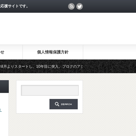
生応援サイトです。
わせ
個人情報保護方針
タートし、10年目に突入。ブログのアクセス数が月間25万PV、公開記事数が2000
無料メールマガジン「勉強の集中力が10倍アップする秘訣」は、2018年6月に総読者数
え