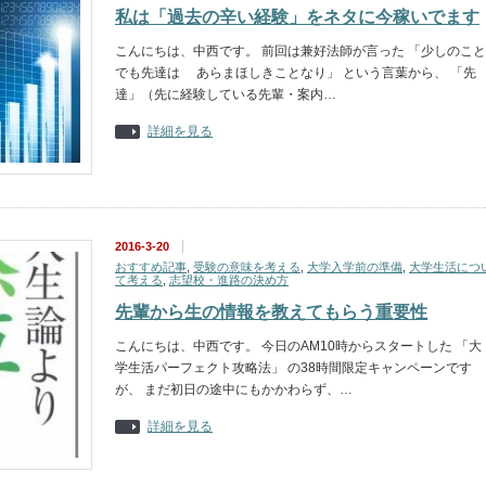
私は「過去の辛い経験」をネタに今稼いでます
こんにちは、中西です。 前回は兼好法師が言った 「少しのこと
でも先達は あらまほしきことなり」 という言葉から、 「先
達」（先に経験している先輩・案内…
詳細を見る
2016-3-20
おすすめ記事
,
受験の意味を考える
,
大学入学前の準備
,
大学生活につ
て考える
,
志望校・進路の決め方
先輩から生の情報を教えてもらう重要性
こんにちは、中西です。 今日のAM10時からスタートした 「大
学生活パーフェクト攻略法」 の38時間限定キャンペーンです
が、 まだ初日の途中にもかかわらず、…
詳細を見る