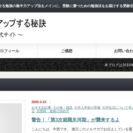
ける勉強の集中力アップ法をメインに、受験に勝つための勉強法をお届けする受験
ロフィール
ご感想
お問い合
本ブログは2010年8月よりス
2011年3月よりスタートした
2020-3-23
おすすめ記事
,
その他・雑談
,
大学入学前の準備
,
大学生活について考
る
,
志望校・進路の決め方
警告！「第3次就職氷河期」が襲来するよ
こんにちは、中西です。 連日このメルマガでお伝えしている通