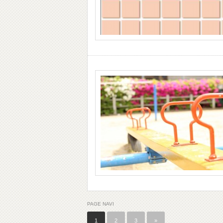
PAGE NAVI
1
2
3
»