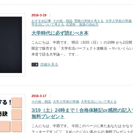
2016-3-19
おすすめ記事
,
その他・雑談
,
受験の意味を考える
,
大学入学前の準備
学生活について考える
,
志望校・進路の決め方
大学時代に必ず読むべき本
こんにちは、中西です。 明日（3/20（日））の10時 から2日間
限定で販売する 「大学生活パーフェクト攻略法 ～ヤバいくらい
本音で語る大学論～」 です…
詳細を見る
2016-3-17
その他・雑談
,
大学入学前の準備
,
大学生活について考える
3/19（土）24時まで！合格体験記or感想の記入
無料プレゼント
こんにちは、中西です。 今回このページに来たあなたは かなり
ラッキーですヽ(´▽｀)/ めったにない私からの 無料プレゼント