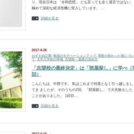
り、現在日本は 「令和恐慌」 とも言っても全く過言ではない、
極めて深刻な経済危機に突入しています。 …
詳細を見る
2017-4-26
おすすめ記事
,
勉強のモチベーションアップ
,
受験が終わった後につい
て
,
大学入学前の準備
,
志望校・進路の決め方
「志望校の最終決定」は「部屋探し」に学べ（
話）
こんにちは、中西です。 私はこれまで何度となく引っ越しをし
てき ましたが、そのうちの2回、「部屋探し」 で大失敗をした
ことがありました。 1回目…
詳細を見る
2017-4-15