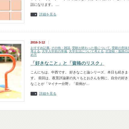
話になります。 …
詳細を見る
2016-3-12
おすすめ記事
,
その他・雑談
,
受験が終わった後について
,
受験の意味
考える
,
大学入学前の準備
,
大学生活について考える
,
志望校・進路の
め方
「好きなこと」と「資格のリスク」
こんにちは、中西です。 好きなこと論シリーズ、本日も続きま
す。 前回は、夜景評論家の丸々もとおさんを例に、自分の好き
なことが「マイナー分野」「前例が…
詳細を見る