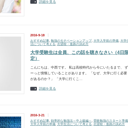
詳細を見る
2016-9-18
おすすめ記事
,
勉強のモチベーションアップ
,
大学入学前の準備
,
大学
活について考える
,
志望校・進路の決め方
大学受験生は全員、この話を聴きなさい（4日
定）
こんにちは、中西です。 私は高校時代から今にいたるまで、 ず
ーっと憤慨していることがあります。 「なぜ、大学に行く必要
があるのか？」 「大学に行くこ…
詳細を見る
2016-3-21
おすすめ記事
,
効率的な勉強法～中上級編～
,
受験勉強のスタート準備
大学入学前の準備
,
大学生活について考える
,
志望校・進路の決め方