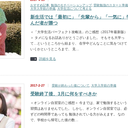
おすすめ記事
,
勉強のモチベーションアップ
,
受験勉強のスタート準備
大学入学前の準備
,
大学生活について考える
新生活では「最初に」「先輩から」「一気に」
んだ者が勝つ
＜「大学生活パーフェクト攻略法」のご感想（2017年最新版）
＞ タメになるお話ありがとうございました。 そもそも大学っ
て…というところから始まり、 在学中どんなことに気をつけて
いくかというところまで、 見…
詳細を見る
2017-2-27
受験が終わった後について
,
大学入学前の準備
受験終了後、3月に何をすべきか
＜オンライン自習室のご感想＞ 今までは、家で勉強するという
習慣はありませんでした。 しかし、オンライン自習室では、必
ずどの時間帯であっても 勉強されている方がみえます。 なの
で、学校から帰宅した後の数…