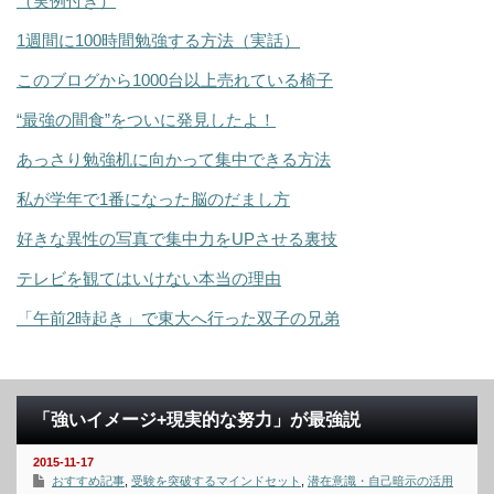
（実例付き）
1週間に100時間勉強する方法（実話）
このブログから1000台以上売れている椅子
“最強の間食”をついに発見したよ！
あっさり勉強机に向かって集中できる方法
私が学年で1番になった脳のだまし方
好きな異性の写真で集中力をUPさせる裏技
テレビを観てはいけない本当の理由
「午前2時起き」で東大へ行った双子の兄弟
「強いイメージ+現実的な努力」が最強説
2015-11-17
おすすめ記事
,
受験を突破するマインドセット
,
潜在意識・自己暗示の活用