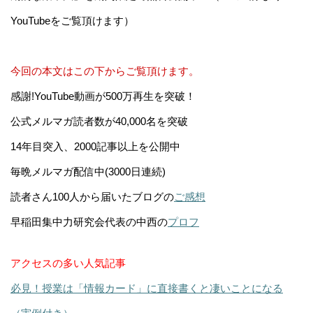
YouTubeをご覧頂けます）
今回の本文はこの下からご覧頂けます。
感謝!YouTube動画が500万再生を突破！
公式メルマガ読者数が40,000名を突破
14年目突入、2000記事以上を公開中
毎晩メルマガ配信中(3000日連続)
読者さん100人から届いたブログの
ご感想
早稲田集中力研究会代表の中西の
プロフ
アクセスの多い人気記事
必見！授業は「情報カード」に直接書くと凄いことになる