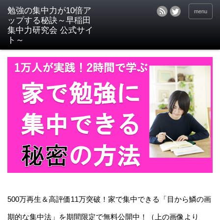
menu
500万再生＆高評価11万突破！家で集中できる「目から鱗の画
期的な集中法」を期間限定で無料公開中！（上の画像より