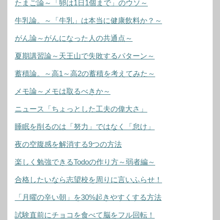
たまご論～「卵は1日1個まで」のウソ～
牛乳論。～「牛乳」は本当に健康飲料か？～
がん論～がんになった人の共通点～
夏期講習論～天王山で失敗するパターン～
蓄積論。～高1～高2の蓄積を考えてみた～
メモ論～メモは取るべきか～
ニュース「ちょっとした工夫の偉大さ」
睡眠を削るのは「努力」ではなく「怠け」
夜の空腹感を解消する9つの方法
楽しく勉強できるTodoの作り方～弱者編～
合格したいなら志望校を周りに言いふらせ！
「月曜の辛い朝」を30%起きやすくする方法
試験直前にチョコを食べて脳をフル回転！