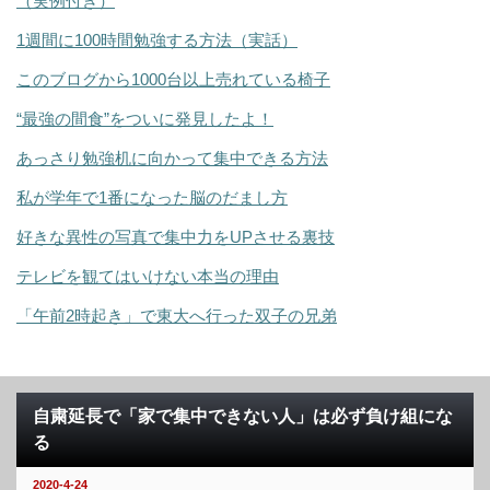
（実例付き）
1週間に100時間勉強する方法（実話）
このブログから1000台以上売れている椅子
“最強の間食”をついに発見したよ！
あっさり勉強机に向かって集中できる方法
私が学年で1番になった脳のだまし方
好きな異性の写真で集中力をUPさせる裏技
テレビを観てはいけない本当の理由
「午前2時起き」で東大へ行った双子の兄弟
自粛延長で「家で集中できない人」は必ず負け組にな
る
2020-4-24