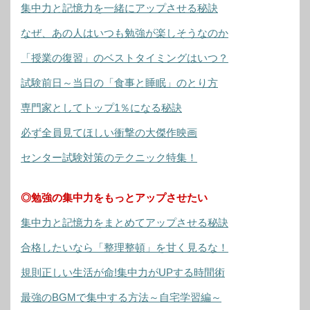
集中力と記憶力を一緒にアップさせる秘訣
なぜ、あの人はいつも勉強が楽しそうなのか
「授業の復習」のベストタイミングはいつ？
試験前日～当日の「食事と睡眠」のとり方
専門家としてトップ1％になる秘訣
必ず全員見てほしい衝撃の大傑作映画
センター試験対策のテクニック特集！
◎勉強の集中力をもっとアップさせたい
集中力と記憶力をまとめてアップさせる秘訣
合格したいなら「整理整頓」を甘く見るな！
規則正しい生活が命!集中力がUPする時間術
最強のBGMで集中する方法～自宅学習編～