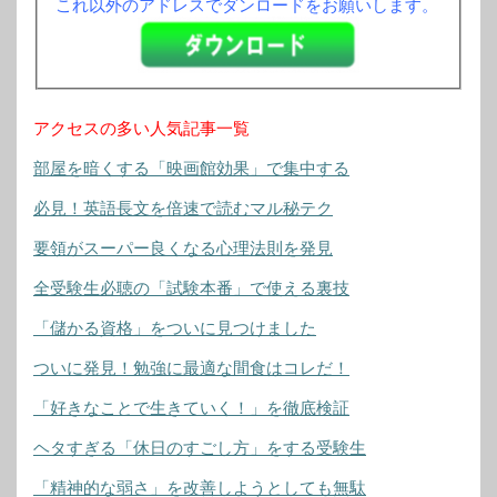
これ以外のアドレスでダンロードをお願いします。
アクセスの多い人気記事一覧
部屋を暗くする「映画館効果」で集中する
必見！英語長文を倍速で読むマル秘テク
要領がスーパー良くなる心理法則を発見
全受験生必聴の「試験本番」で使える裏技
「儲かる資格」をついに見つけました
ついに発見！勉強に最適な間食はコレだ！
「好きなことで生きていく！」を徹底検証
ヘタすぎる「休日のすごし方」をする受験生
「精神的な弱さ」を改善しようとしても無駄