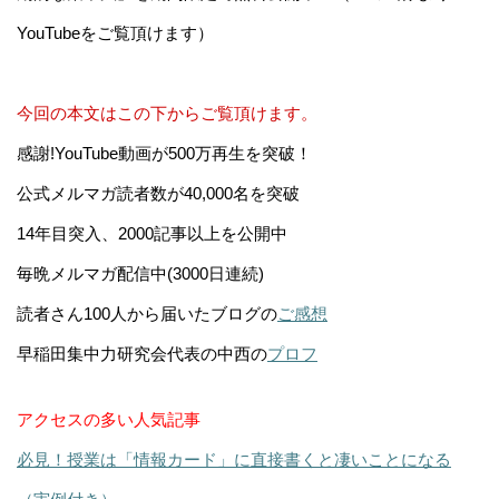
YouTubeをご覧頂けます）
今回の本文はこの下からご覧頂けます。
感謝!YouTube動画が500万再生を突破！
公式メルマガ読者数が40,000名を突破
14年目突入、2000記事以上を公開中
毎晩メルマガ配信中(3000日連続)
読者さん100人から届いたブログの
ご感想
早稲田集中力研究会代表の中西の
プロフ
アクセスの多い人気記事
必見！授業は「情報カード」に直接書くと凄いことになる