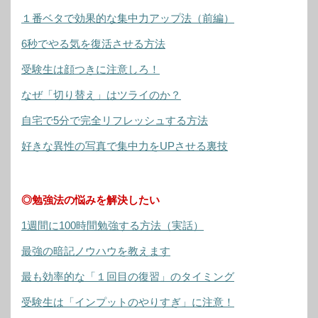
１番ベタで効果的な集中力アップ法（前編）
6秒でやる気を復活させる方法
受験生は顔つきに注意しろ！
なぜ「切り替え」はツライのか？
自宅で5分で完全リフレッシュする方法
好きな異性の写真で集中力をUPさせる裏技
◎勉強法の悩みを解決したい
1週間に100時間勉強する方法（実話）
最強の暗記ノウハウを教えます
最も効率的な「１回目の復習」のタイミング
受験生は「インプットのやりすぎ」に注意！