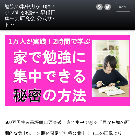
menu
500万再生＆高評価11万突破！家で集中できる「目から鱗の画
期的な集中法」を期間限定で無料公開中！（上の画像より