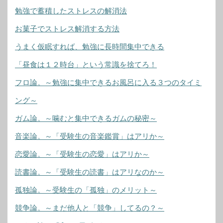
勉強で蓄積したストレスの解消法
お菓子でストレス解消する方法
うまく仮眠すれば、勉強に長時間集中できる
「昼食は１２時台」という常識を捨てろ！
フロ論。～勉強に集中できるお風呂に入る３つのタイミ
ング～
ガム論。～噛むと集中できるガムの秘密～
音楽論。～「受験生の音楽鑑賞」はアリか～
恋愛論。～「受験生の恋愛」はアリか～
読書論。～「受験生の読書」はアリなのか～
孤独論。～受験生の「孤独」のメリット～
競争論。～まだ他人と「競争」してるの？～