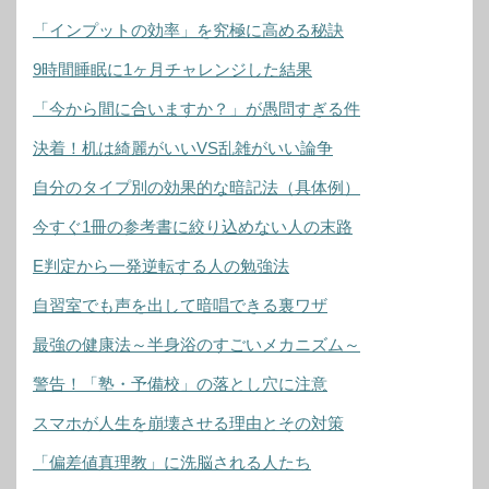
「インプットの効率」を究極に高める秘訣
9時間睡眠に1ヶ月チャレンジした結果
「今から間に合いますか？」が愚問すぎる件
決着！机は綺麗がいいVS乱雑がいい論争
自分のタイプ別の効果的な暗記法（具体例）
今すぐ1冊の参考書に絞り込めない人の末路
E判定から一発逆転する人の勉強法
自習室でも声を出して暗唱できる裏ワザ
最強の健康法～半身浴のすごいメカニズム～
警告！「塾・予備校」の落とし穴に注意
スマホが人生を崩壊させる理由とその対策
「偏差値真理教」に洗脳される人たち