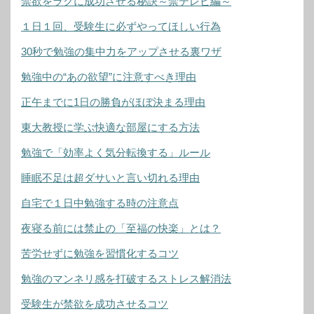
禁欲をラクに成功させる秘訣～禁テレビ編～
１日１回、受験生に必ずやってほしい行為
30秒で勉強の集中力をアップさせる裏ワザ
勉強中の“あの欲望”に注意すべき理由
正午までに1日の勝負がほぼ決まる理由
東大教授に学ぶ快適な部屋にする方法
勉強で「効率よく気分転換する」ルール
睡眠不足は超ダサいと言い切れる理由
自宅で１日中勉強する時の注意点
夜寝る前には禁止の「至福の快楽」とは？
苦労せずに勉強を習慣化するコツ
勉強のマンネリ感を打破するストレス解消法
受験生が禁欲を成功させるコツ