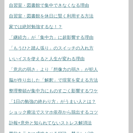
自習室・図書館で集中できなくなる理由
自習室・図書館を休日に賢く利用する方法
家では絶対勉強するな！？
「継続力」が「集中力」に超影響する理由
「もうひと踏ん張り」のスイッチの入れ方
いいイスを使えると人生が変わる理由
「意志の弱さ」より「想像力の弱さ」が犯人
脳が作り出した「解釈」で現実を変える方法
整理整頓が集中力にものすごく影響するワケ
「1日の勉強の終わり方」がうまい人とは？
ショック療法でスマホ依存から脱出するコツ
訃報+意外と知られてないストレス解消法