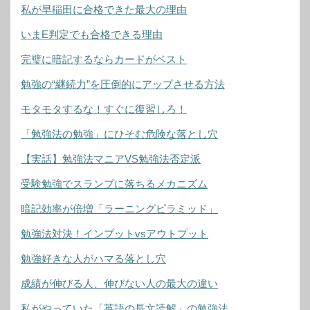
私が早稲田に合格できた最大の理由
いまE判定でも合格できる理由
完璧に暗記するならカードがベスト
勉強の“継続力”を圧倒的にアップさせる方法
モタモタするな！すぐに復習しろ！
「勉強法の勉強」にひそむ危険な落とし穴
【実話】勉強法マニアVS勉強法否定派
受験勉強でスランプに落ちるメカニズム
暗記効率が倍増「ラーニングピラミッド」
勉強法対決！インプットvsアウトプット
勉強好きな人がハマる落とし穴
成績が伸びる人、伸びない人の最大の違い
私がやっていた「英語の長文読解」の勉強法