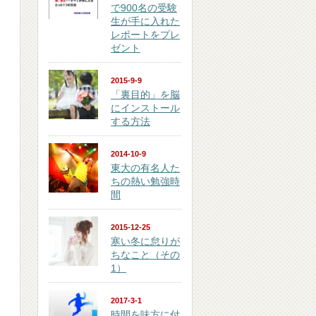
で900名の受験
生が手に入れた
レポートをプレ
ゼント
2015-9-9
「裏目的」を脳
にインストール
する方法
2014-10-9
東大の有名人た
ちの熱い勉強時
間
2015-12-25
寒い冬に怠りが
ちなこと（その
1）
2017-3-1
時間を味方に付