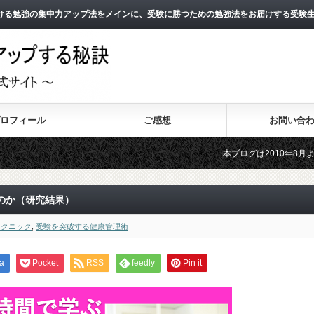
ける勉強の集中力アップ法をメインに、受験に勝つための勉強法をお届けする受験
ロフィール
ご感想
お問い合
本ブログは2010年8月よりスタート
2011年3月よりスタートした無料メ
のか（研究結果）
テクニック
,
受験を突破する健康管理術
a
Pocket
RSS
feedly
Pin it