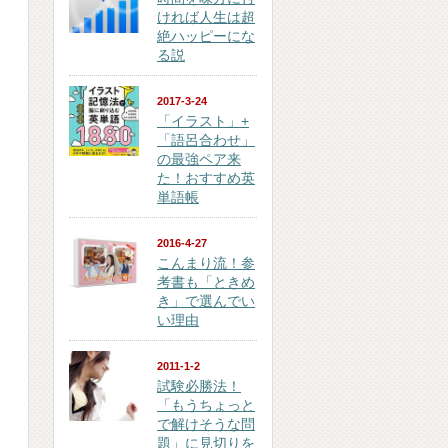
ければ人生は超
絶ハッピーにな
る説
2017-3-24
「イラスト」+
「語呂合わせ」
の最強ペア来
た！おすすめ英
単語帳
2016-4-27
こんまり流！参
考書も「ときめ
き」で選んでい
い理由
2011-1-2
試験必勝法！
「もうちょっと
で解けそうな問
題」に見切りを