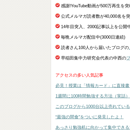
感謝!YouTube動画が500万再生を
公式メルマガ読者数が40,000名を
14年目突入、2000記事以上を公開
毎晩メルマガ配信中(3000日連続)
読者さん100人から届いたブログの
早稲田集中力研究会代表の中西の
アクセスの多い人気記事
必見！授業は「情報カード」に直接書
1週間に100時間勉強する方法（実話）
このブログから1000台以上売れてい
“最強の間食”をついに発見したよ！
あっさり勉強机に向かって集中できる