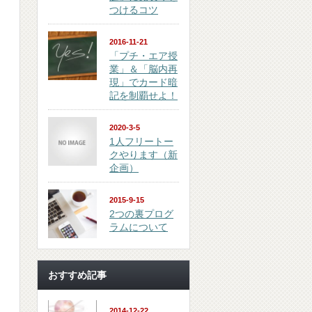
つけるコツ
2016-11-21
「プチ・エア授
業」＆「脳内再
現」でカード暗
記を制覇せよ！
2020-3-5
1人フリートー
クやります（新
企画）
2015-9-15
2つの裏プログ
ラムについて
おすすめ記事
2014-12-22