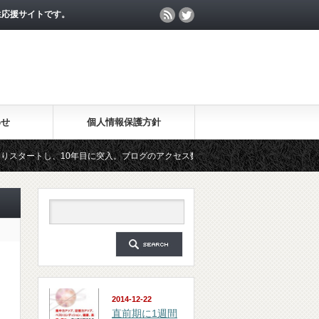
生応援サイトです。
わせ
個人情報保護方針
し、10年目に突入。ブログのアクセス数が月間25万PV、公開記事数が2000記事を
ールマガジン「勉強の集中力が10倍アップする秘訣」は、2018年6月に総読者数が4
2014-12-22
直前期に1週間