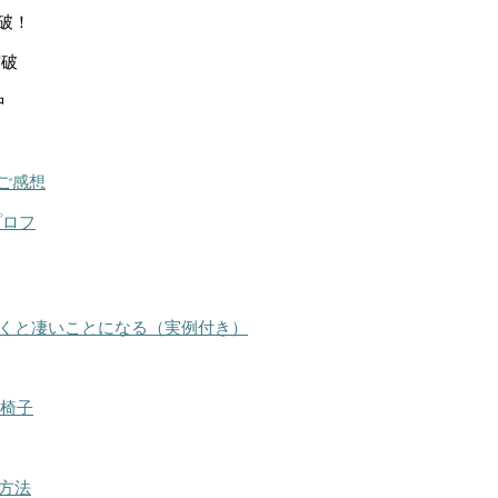
突破！
突破
中
ご感想
プロフ
くと凄いことになる（実例付き）
る椅子
方法