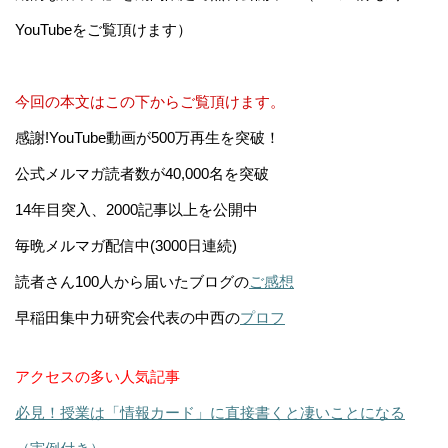
YouTubeをご覧頂けます）
今回の本文はこの下からご覧頂けます。
感謝!YouTube動画が500万再生を突破！
公式メルマガ読者数が40,000名を突破
14年目突入、2000記事以上を公開中
毎晩メルマガ配信中(3000日連続)
読者さん100人から届いたブログの
ご感想
早稲田集中力研究会代表の中西の
プロフ
アクセスの多い人気記事
必見！授業は「情報カード」に直接書くと凄いことになる