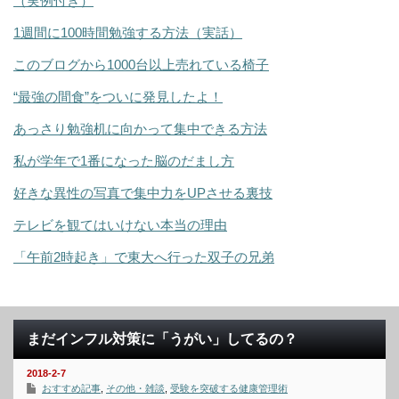
（実例付き）
1週間に100時間勉強する方法（実話）
このブログから1000台以上売れている椅子
“最強の間食”をついに発見したよ！
あっさり勉強机に向かって集中できる方法
私が学年で1番になった脳のだまし方
好きな異性の写真で集中力をUPさせる裏技
テレビを観てはいけない本当の理由
「午前2時起き」で東大へ行った双子の兄弟
まだインフル対策に「うがい」してるの？
2018-2-7
おすすめ記事
,
その他・雑談
,
受験を突破する健康管理術