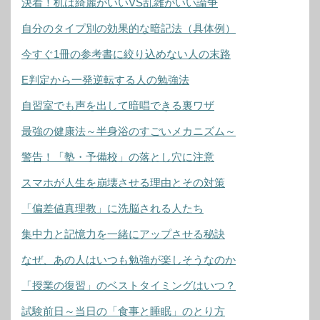
決着！机は綺麗がいいVS乱雑がいい論争
自分のタイプ別の効果的な暗記法（具体例）
今すぐ1冊の参考書に絞り込めない人の末路
E判定から一発逆転する人の勉強法
自習室でも声を出して暗唱できる裏ワザ
最強の健康法～半身浴のすごいメカニズム～
警告！「塾・予備校」の落とし穴に注意
スマホが人生を崩壊させる理由とその対策
「偏差値真理教」に洗脳される人たち
集中力と記憶力を一緒にアップさせる秘訣
なぜ、あの人はいつも勉強が楽しそうなのか
「授業の復習」のベストタイミングはいつ？
試験前日～当日の「食事と睡眠」のとり方