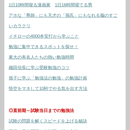
1日10時間寝る漫画家
1日16時間寝てる男
アホな「尊師」にも天才の「孫氏」にもなれる脳のすご
いカラクリ
イチローの4000本安打から学ぶこと
勉強に集中できるスポットを探せ！
東大の有名人たちの熱い勉強時間
織田信長に学ぶ受験勉強のコツ
孫子に学ぶ「勉強法の勉強」の勉強計画
悟空をマネして10秒でやる気を出す方法
◎直前期～試験当日までの勉強法
試験の問題を解くスピードを上げる秘訣