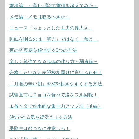
蓄積論。～高1～高2の蓄積を考えてみた～
メモ論～メモは取るべきか～
ニュース「ちょっとした工夫の偉大さ」
睡眠を削るのは「努力」ではなく「怠け」
夜の空腹感を解消する9つの方法
楽しく勉強できるTodoの作り方～弱者編～
合格したいなら志望校を周りに言いふらせ！
「月曜の辛い朝」を30%起きやすくする方法
試験直前にチョコを食べて脳をフル回転！
１番ベタで効果的な集中力アップ法（前編）
6秒でやる気を復活させる方法
受験生は顔つきに注意しろ！