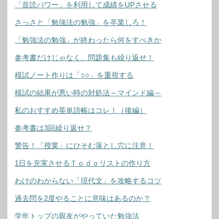
「音読パワー」を利用して成績をUPさせる
さっさと「勉強法の勉強」を卒業しろ！
「勉強法の勉強」が終わったら何をすべきか
参考書だけじゃなく、問題集も繰り返せ！
模試ノート作りは「○○」を重視する
模試の結果が悪い時の対処法～マインド編～
私のおすすめ英単語帳はコレ！（後編）
参考書は3回繰り返せ？
警告！「授業」にひそむ落とし穴に注意！
1日を充実させるＴｏｄｏリストの作り方
わけのわからない「現代文」を攻略するコツ
過去問を2度やることに意味はあるのか？
学年トップの親友がやっていた勉強法