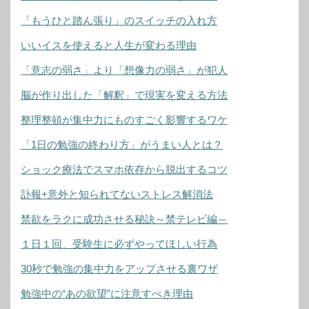
「もうひと踏ん張り」のスイッチの入れ方
いいイスを使えると人生が変わる理由
「意志の弱さ」より「想像力の弱さ」が犯人
脳が作り出した「解釈」で現実を変える方法
整理整頓が集中力にものすごく影響するワケ
「1日の勉強の終わり方」がうまい人とは？
ショック療法でスマホ依存から脱出するコツ
訃報+意外と知られてないストレス解消法
禁欲をラクに成功させる秘訣～禁テレビ編～
１日１回、受験生に必ずやってほしい行為
30秒で勉強の集中力をアップさせる裏ワザ
勉強中の“あの欲望”に注意すべき理由