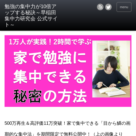
menu
500万再生＆高評価11万突破！家で集中できる「目から鱗の画
期的な集中法」を期間限定で無料公開中！（上の画像より