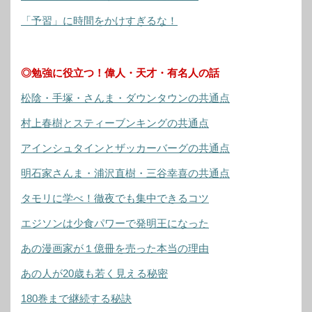
「予習」に時間をかけすぎるな！
◎勉強に役立つ！偉人・天才・有名人の話
松陰・手塚・さんま・ダウンタウンの共通点
村上春樹とスティーブンキングの共通点
アインシュタインとザッカーバーグの共通点
明石家さんま・浦沢直樹・三谷幸喜の共通点
タモリに学べ！徹夜でも集中できるコツ
エジソンは少食パワーで発明王になった
あの漫画家が１億冊を売った本当の理由
あの人が20歳も若く見える秘密
180巻まで継続する秘訣