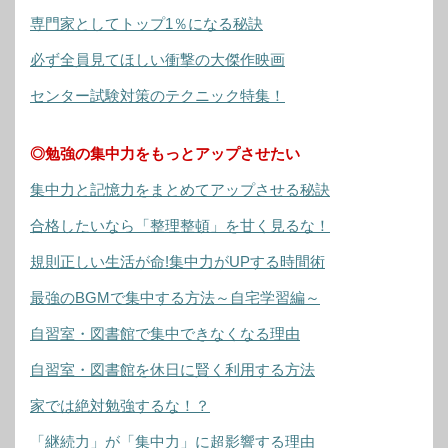
専門家としてトップ1％になる秘訣
必ず全員見てほしい衝撃の大傑作映画
センター試験対策のテクニック特集！
◎勉強の集中力をもっとアップさせたい
集中力と記憶力をまとめてアップさせる秘訣
合格したいなら「整理整頓」を甘く見るな！
規則正しい生活が命!集中力がUPする時間術
最強のBGMで集中する方法～自宅学習編～
自習室・図書館で集中できなくなる理由
自習室・図書館を休日に賢く利用する方法
家では絶対勉強するな！？
「継続力」が「集中力」に超影響する理由