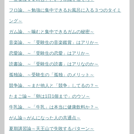
フロ論。～勉強に集中できるお風呂に入る３つのタイミ
ング～
ガム論。～噛むと集中できるガムの秘密～
音楽論。～「受験生の音楽鑑賞」はアリか～
恋愛論。～「受験生の恋愛」はアリか～
読書論。～「受験生の読書」はアリなのか～
孤独論。～受験生の「孤独」のメリット～
競争論。～まだ他人と「競争」してるの？～
たまご論～「卵は1日1個まで」のウソ～
牛乳論。～「牛乳」は本当に健康飲料か？～
がん論～がんになった人の共通点～
夏期講習論～天王山で失敗するパターン～