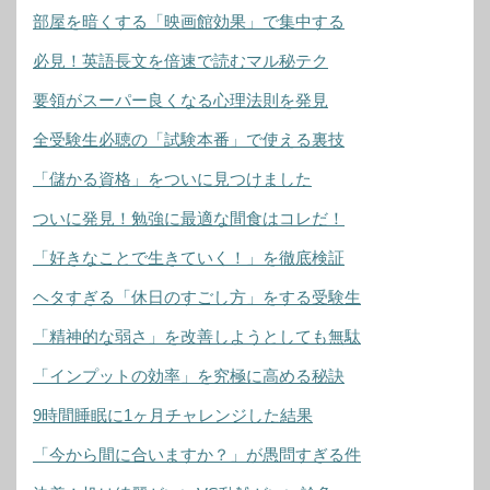
部屋を暗くする「映画館効果」で集中する
必見！英語長文を倍速で読むマル秘テク
要領がスーパー良くなる心理法則を発見
全受験生必聴の「試験本番」で使える裏技
「儲かる資格」をついに見つけました
ついに発見！勉強に最適な間食はコレだ！
「好きなことで生きていく！」を徹底検証
ヘタすぎる「休日のすごし方」をする受験生
「精神的な弱さ」を改善しようとしても無駄
「インプットの効率」を究極に高める秘訣
9時間睡眠に1ヶ月チャレンジした結果
「今から間に合いますか？」が愚問すぎる件