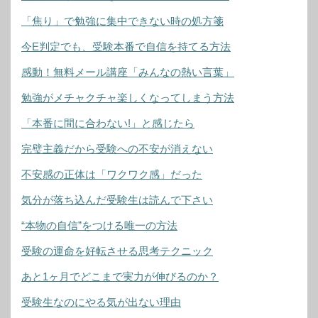
「焦り」で勉強に集中できない時の処方箋
今E判定でも、受験本番で自信を持てる方法
感動！無料メール講座「みんなの熱い言葉」
勉強がメチャクチャ楽しくなってしまう方法
「本番に間に合わない!」と感じたら
完璧主義だから受験への不安が消えない
不安感の正体は「ワクワク感」だった
気分が落ち込んだ受験生は読んで下さい
“本物の自信”をつける唯一の方法
受験の運命を好転させる思考テクニック
あと1ヶ月でどこまで実力が伸びるのか？
受験生なのにやる気が出ない理由