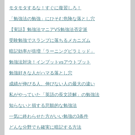
モタモタするな！すぐに復習しろ！
「勉強法の勉強」にひそむ危険な落とし穴
【実話】勉強法マニアVS勉強法否定派
受験勉強でスランプに落ちるメカニズム
暗記効率が倍増「ラーニングピラミッド」
勉強法対決！インプットvsアウトプット
勉強好きな人がハマる落とし穴
成績が伸びる人、伸びない人の最大の違い
私がやっていた「英語の長文読解」の勉強法
知らないと損する悲観的な勉強法
一気に終わらせた方がいい勉強の3条件
どんな分野でも確実に暗記する方法