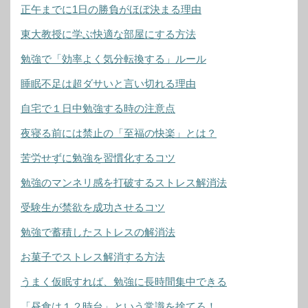
正午までに1日の勝負がほぼ決まる理由
東大教授に学ぶ快適な部屋にする方法
勉強で「効率よく気分転換する」ルール
睡眠不足は超ダサいと言い切れる理由
自宅で１日中勉強する時の注意点
夜寝る前には禁止の「至福の快楽」とは？
苦労せずに勉強を習慣化するコツ
勉強のマンネリ感を打破するストレス解消法
受験生が禁欲を成功させるコツ
勉強で蓄積したストレスの解消法
お菓子でストレス解消する方法
うまく仮眠すれば、勉強に長時間集中できる
「昼食は１２時台」という常識を捨てろ！