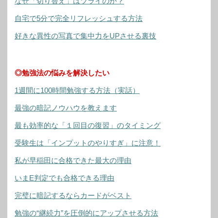
なぜ「切り替え」はツライのか？
自宅で5分で完全リフレッシュする方法
好きな異性の写真で集中力をUPさせる裏技
◎勉強法の悩みを解決したい
1週間に100時間勉強する方法（実話）
最強の暗記ノウハウを教えます
最も効率的な「１回目の復習」のタイミング
受験生は「インプットのやりすぎ」に注意！
私が早稲田に合格できた最大の理由
いまE判定でも合格できる理由
完璧に暗記するならカードがベスト
勉強の“継続力”を圧倒的にアップさせる方法