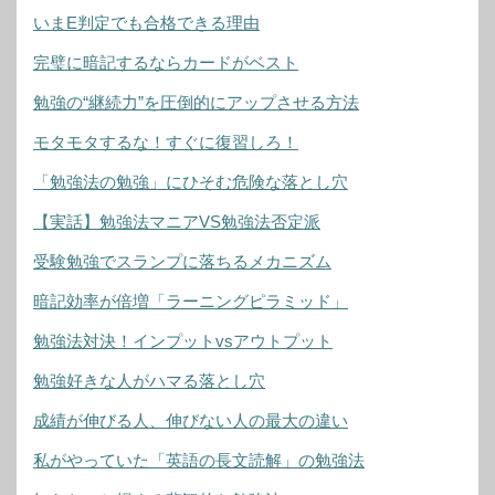
いまE判定でも合格できる理由
完璧に暗記するならカードがベスト
勉強の“継続力”を圧倒的にアップさせる方法
モタモタするな！すぐに復習しろ！
「勉強法の勉強」にひそむ危険な落とし穴
【実話】勉強法マニアVS勉強法否定派
受験勉強でスランプに落ちるメカニズム
暗記効率が倍増「ラーニングピラミッド」
勉強法対決！インプットvsアウトプット
勉強好きな人がハマる落とし穴
成績が伸びる人、伸びない人の最大の違い
私がやっていた「英語の長文読解」の勉強法