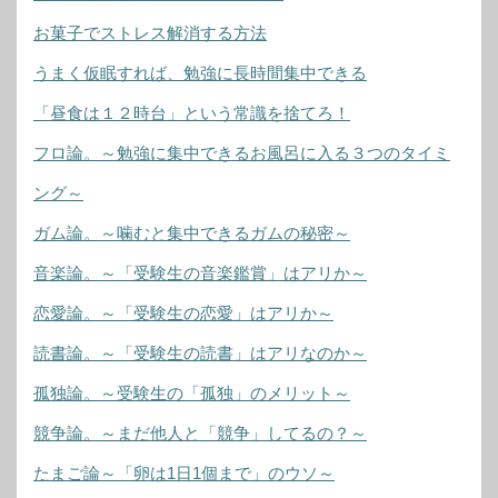
お菓子でストレス解消する方法
うまく仮眠すれば、勉強に長時間集中できる
「昼食は１２時台」という常識を捨てろ！
フロ論。～勉強に集中できるお風呂に入る３つのタイミ
ング～
ガム論。～噛むと集中できるガムの秘密～
音楽論。～「受験生の音楽鑑賞」はアリか～
恋愛論。～「受験生の恋愛」はアリか～
読書論。～「受験生の読書」はアリなのか～
孤独論。～受験生の「孤独」のメリット～
競争論。～まだ他人と「競争」してるの？～
たまご論～「卵は1日1個まで」のウソ～