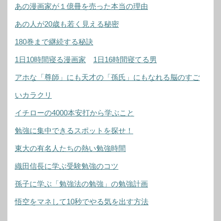
あの漫画家が１億冊を売った本当の理由
あの人が20歳も若く見える秘密
180巻まで継続する秘訣
1日10時間寝る漫画家
1日16時間寝てる男
アホな「尊師」にも天才の「孫氏」にもなれる脳のすご
いカラクリ
イチローの4000本安打から学ぶこと
勉強に集中できるスポットを探せ！
東大の有名人たちの熱い勉強時間
織田信長に学ぶ受験勉強のコツ
孫子に学ぶ「勉強法の勉強」の勉強計画
悟空をマネして10秒でやる気を出す方法