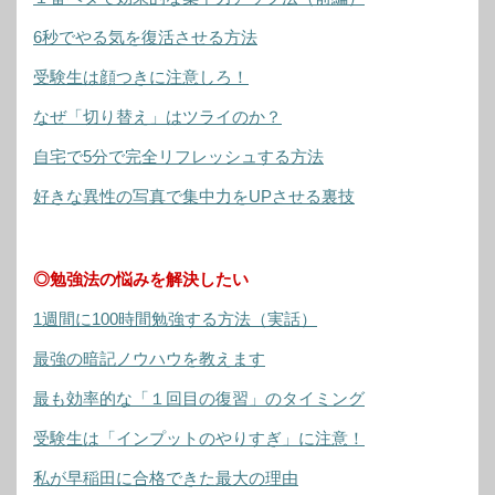
6秒でやる気を復活させる方法
受験生は顔つきに注意しろ！
なぜ「切り替え」はツライのか？
自宅で5分で完全リフレッシュする方法
好きな異性の写真で集中力をUPさせる裏技
◎勉強法の悩みを解決したい
1週間に100時間勉強する方法（実話）
最強の暗記ノウハウを教えます
最も効率的な「１回目の復習」のタイミング
受験生は「インプットのやりすぎ」に注意！
私が早稲田に合格できた最大の理由