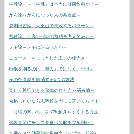
牛乳論。～「牛乳」は本当に健康飲料か？～
がん論～がんになった人の共通点～
夏期講習論～天王山で失敗するパターン～
蓄積論。～高1～高2の蓄積を考えてみた～
メモ論～メモは取るべきか～
ニュース「ちょっとした工夫の偉大さ」
睡眠を削るのは「努力」ではなく「怠け」
夜の空腹感を解消する9つの方法
楽しく勉強できるTodoの作り方～弱者編～
合格したいなら志望校を周りに言いふらせ！
「月曜の辛い朝」を30%起きやすくする方法
試験直前にチョコを食べて脳をフル回転！
１番ベタで効果的な集中力アップ法（前編）