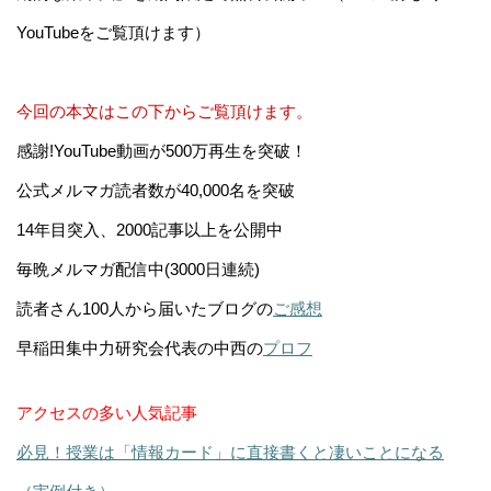
YouTubeをご覧頂けます）
今回の本文はこの下からご覧頂けます。
感謝!YouTube動画が500万再生を突破！
公式メルマガ読者数が40,000名を突破
14年目突入、2000記事以上を公開中
毎晩メルマガ配信中(3000日連続)
読者さん100人から届いたブログの
ご感想
早稲田集中力研究会代表の中西の
プロフ
アクセスの多い人気記事
必見！授業は「情報カード」に直接書くと凄いことになる