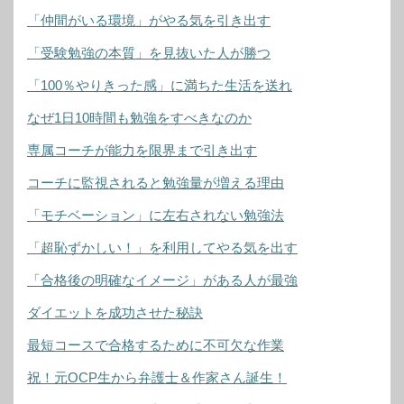
「仲間がいる環境」がやる気を引き出す
「受験勉強の本質」を見抜いた人が勝つ
「100％やりきった感」に満ちた生活を送れ
なぜ1日10時間も勉強をすべきなのか
専属コーチが能力を限界まで引き出す
コーチに監視されると勉強量が増える理由
「モチベーション」に左右されない勉強法
「超恥ずかしい！」を利用してやる気を出す
「合格後の明確なイメージ」がある人が最強
ダイエットを成功させた秘訣
最短コースで合格するために不可欠な作業
祝！元OCP生から弁護士＆作家さん誕生！