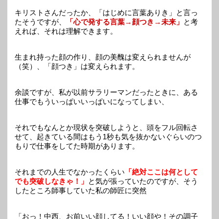
キリストさんだったか、「はじめに言葉ありき」と言っ
たそうですが、
「心で発する言葉→顔つき→未来」
と考
えれば、それは理解できます。
生まれ持った顔の作り、顔の美醜は変えられませんが
（笑）、「顔つき」は変えられます。
余談ですが、私が以前サラリーマンだったときに、ある
仕事でもういっぱいいっぱいになってしまい、
それでもなんとか現状を突破しようと、頭をフル回転さ
せて、起きている間はもう1秒も気を抜かないぐらいのつ
もりで仕事をしてた時期があります。
それまでの人生でなかったくらい
「絶対ここは何として
でも突破しなきゃ！」
と気が張っていたのですが、そう
したところ師事していた私の師匠に突然
「おっ！中西、お前いい顔してる！いい顔や！その調子