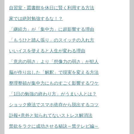
自習室・図書館を休日に賢く利用する方法
家では絶対勉強するな！？
「継続力」が「集中力」に超影響する理由
「もうひと踏ん張り」のスイッチの入れ方
いいイスを使えると人生が変わる理由
「意志の弱さ」より「想像力の弱さ」が犯人
脳が作り出した「解釈」で現実を変える方法
整理整頓が集中力にものすごく影響するワケ
「1日の勉強の終わり方」がうまい人とは？
ショック療法でスマホ依存から脱出するコツ
訃報+意外と知られてないストレス解消法
禁欲をラクに成功させる秘訣～禁テレビ編～