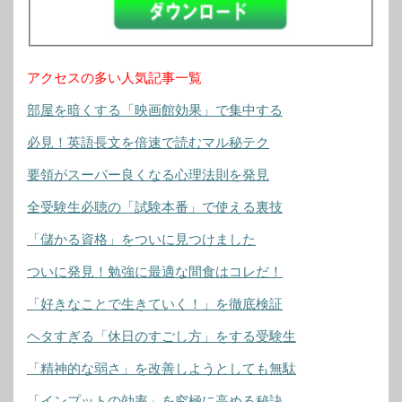
アクセスの多い人気記事一覧
部屋を暗くする「映画館効果」で集中する
必見！英語長文を倍速で読むマル秘テク
要領がスーパー良くなる心理法則を発見
全受験生必聴の「試験本番」で使える裏技
「儲かる資格」をついに見つけました
ついに発見！勉強に最適な間食はコレだ！
「好きなことで生きていく！」を徹底検証
ヘタすぎる「休日のすごし方」をする受験生
「精神的な弱さ」を改善しようとしても無駄
「インプットの効率」を究極に高める秘訣