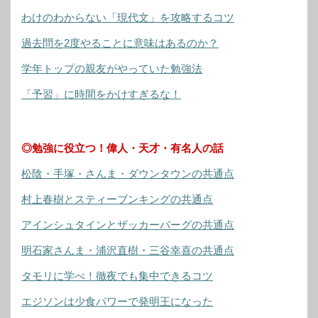
わけのわからない「現代文」を攻略するコツ
過去問を2度やることに意味はあるのか？
学年トップの親友がやっていた勉強法
「予習」に時間をかけすぎるな！
◎勉強に役立つ！偉人・天才・有名人の話
松陰・手塚・さんま・ダウンタウンの共通点
村上春樹とスティーブンキングの共通点
アインシュタインとザッカーバーグの共通点
明石家さんま・浦沢直樹・三谷幸喜の共通点
タモリに学べ！徹夜でも集中できるコツ
エジソンは少食パワーで発明王になった