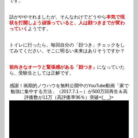
です。
話がややそれましたが、そんなわけでどうやら
本気で現
状を打開しよう頑張っていると、人は顔つきまでが変わ
っていく
ようです。
トイレに行ったら、毎回自分の「顔つき」チェックをし
てみてください。そこに明るい未来はありそうですか？
前向きなオーラと緊張感がある「顔つき」
になっていた
ら、受験生としては正解です。
感謝！画期的ノウハウを無料公開中のYouTube動画「家で
勉強に集中する方法」（2017.7.1～）が500万回再生＆高
評価数が11万（高評価率96％）突破<(_ _)>