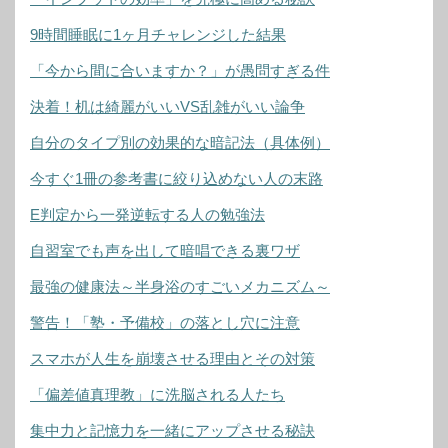
9時間睡眠に1ヶ月チャレンジした結果
「今から間に合いますか？」が愚問すぎる件
決着！机は綺麗がいいVS乱雑がいい論争
自分のタイプ別の効果的な暗記法（具体例）
今すぐ1冊の参考書に絞り込めない人の末路
E判定から一発逆転する人の勉強法
自習室でも声を出して暗唱できる裏ワザ
最強の健康法～半身浴のすごいメカニズム～
警告！「塾・予備校」の落とし穴に注意
スマホが人生を崩壊させる理由とその対策
「偏差値真理教」に洗脳される人たち
集中力と記憶力を一緒にアップさせる秘訣