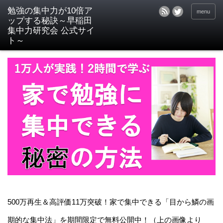
menu
500万再生＆高評価11万突破！家で集中できる「目から鱗の画
期的な集中法」を期間限定で無料公開中！（上の画像より