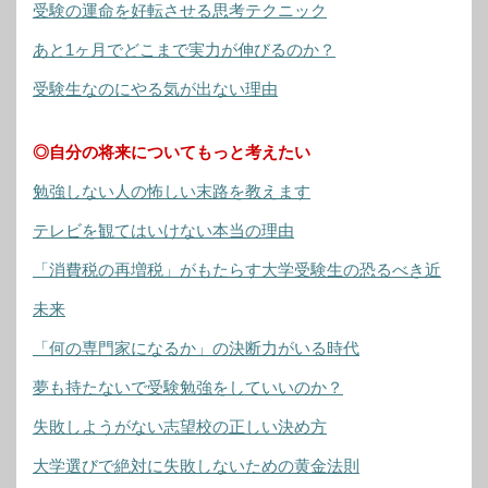
受験の運命を好転させる思考テクニック
あと1ヶ月でどこまで実力が伸びるのか？
受験生なのにやる気が出ない理由
◎自分の将来についてもっと考えたい
勉強しない人の怖しい末路を教えます
テレビを観てはいけない本当の理由
「消費税の再増税」がもたらす大学受験生の恐るべき近
未来
「何の専門家になるか」の決断力がいる時代
夢も持たないで受験勉強をしていいのか？
失敗しようがない志望校の正しい決め方
大学選びで絶対に失敗しないための黄金法則