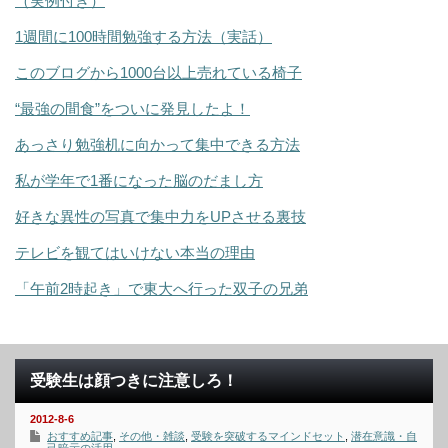
（実例付き）
1週間に100時間勉強する方法（実話）
このブログから1000台以上売れている椅子
“最強の間食”をついに発見したよ！
あっさり勉強机に向かって集中できる方法
私が学年で1番になった脳のだまし方
好きな異性の写真で集中力をUPさせる裏技
テレビを観てはいけない本当の理由
「午前2時起き」で東大へ行った双子の兄弟
受験生は顔つきに注意しろ！
2012-8-6
おすすめ記事
,
その他・雑談
,
受験を突破するマインドセット
,
潜在意識・自