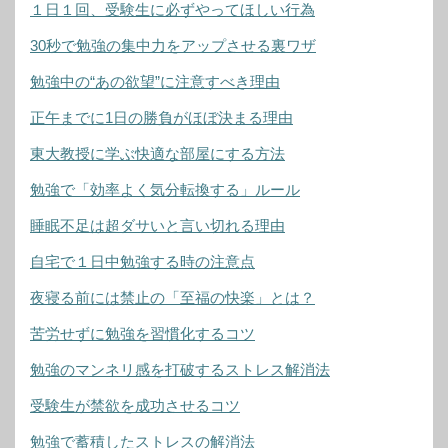
１日１回、受験生に必ずやってほしい行為
30秒で勉強の集中力をアップさせる裏ワザ
勉強中の“あの欲望”に注意すべき理由
正午までに1日の勝負がほぼ決まる理由
東大教授に学ぶ快適な部屋にする方法
勉強で「効率よく気分転換する」ルール
睡眠不足は超ダサいと言い切れる理由
自宅で１日中勉強する時の注意点
夜寝る前には禁止の「至福の快楽」とは？
苦労せずに勉強を習慣化するコツ
勉強のマンネリ感を打破するストレス解消法
受験生が禁欲を成功させるコツ
勉強で蓄積したストレスの解消法