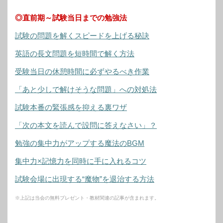
◎直前期～試験当日までの勉強法
試験の問題を解くスピードを上げる秘訣
英語の長文問題を短時間で解く方法
受験当日の休憩時間に必ずやるべき作業
「あと少しで解けそうな問題」への対処法
試験本番の緊張感を抑える裏ワザ
「次の本文を読んで設問に答えなさい」？
勉強の集中力がアップする魔法のBGM
集中力×記憶力を同時に手に入れるコツ
試験会場に出現する“魔物”を退治する方法
※上記は当会の無料プレゼント・教材関連の記事が含まれます。