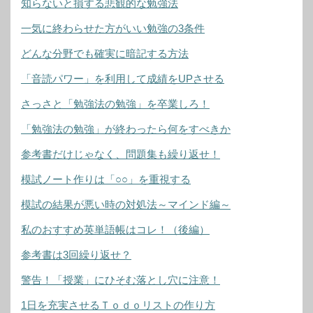
知らないと損する悲観的な勉強法
一気に終わらせた方がいい勉強の3条件
どんな分野でも確実に暗記する方法
「音読パワー」を利用して成績をUPさせる
さっさと「勉強法の勉強」を卒業しろ！
「勉強法の勉強」が終わったら何をすべきか
参考書だけじゃなく、問題集も繰り返せ！
模試ノート作りは「○○」を重視する
模試の結果が悪い時の対処法～マインド編～
私のおすすめ英単語帳はコレ！（後編）
参考書は3回繰り返せ？
警告！「授業」にひそむ落とし穴に注意！
1日を充実させるＴｏｄｏリストの作り方