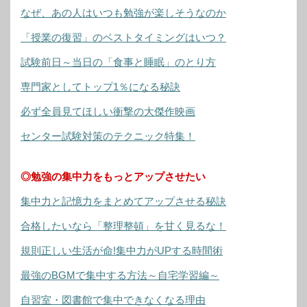
なぜ、あの人はいつも勉強が楽しそうなのか
「授業の復習」のベストタイミングはいつ？
試験前日～当日の「食事と睡眠」のとり方
専門家としてトップ1％になる秘訣
必ず全員見てほしい衝撃の大傑作映画
センター試験対策のテクニック特集！
◎勉強の集中力をもっとアップさせたい
集中力と記憶力をまとめてアップさせる秘訣
合格したいなら「整理整頓」を甘く見るな！
規則正しい生活が命!集中力がUPする時間術
最強のBGMで集中する方法～自宅学習編～
自習室・図書館で集中できなくなる理由