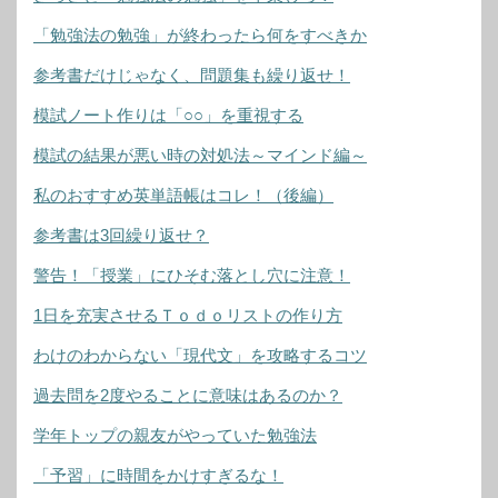
「勉強法の勉強」が終わったら何をすべきか
参考書だけじゃなく、問題集も繰り返せ！
模試ノート作りは「○○」を重視する
模試の結果が悪い時の対処法～マインド編～
私のおすすめ英単語帳はコレ！（後編）
参考書は3回繰り返せ？
警告！「授業」にひそむ落とし穴に注意！
1日を充実させるＴｏｄｏリストの作り方
わけのわからない「現代文」を攻略するコツ
過去問を2度やることに意味はあるのか？
学年トップの親友がやっていた勉強法
「予習」に時間をかけすぎるな！