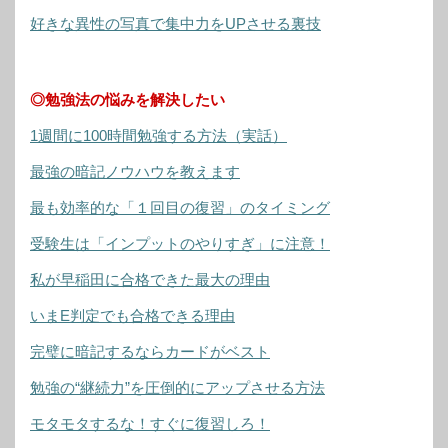
好きな異性の写真で集中力をUPさせる裏技
◎勉強法の悩みを解決したい
1週間に100時間勉強する方法（実話）
最強の暗記ノウハウを教えます
最も効率的な「１回目の復習」のタイミング
受験生は「インプットのやりすぎ」に注意！
私が早稲田に合格できた最大の理由
いまE判定でも合格できる理由
完璧に暗記するならカードがベスト
勉強の“継続力”を圧倒的にアップさせる方法
モタモタするな！すぐに復習しろ！