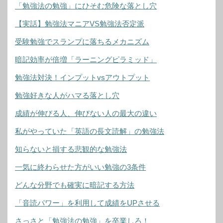
「勉強法の勉強」にひそむ危険な落とし穴
【実話】勉強法マニアVS勉強法否定派
受験勉強でスランプに落ちるメカニズム
暗記効率が倍増「ラーニングピラミッド」
勉強法対決！インプットvsアウトプット
勉強好きな人がハマる落とし穴
成績が伸びる人、伸びない人の最大の違い
私がやっていた「英語の長文読解」の勉強法
知らないと損する悲観的な勉強法
一気に終わらせた方がいい勉強の3条件
どんな分野でも確実に暗記する方法
「音読パワー」を利用して成績をUPさせる
さっさと「勉強法の勉強」を卒業しろ！