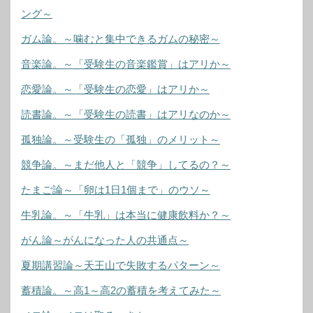
ング～
ガム論。～噛むと集中できるガムの秘密～
音楽論。～「受験生の音楽鑑賞」はアリか～
恋愛論。～「受験生の恋愛」はアリか～
読書論。～「受験生の読書」はアリなのか～
孤独論。～受験生の「孤独」のメリット～
競争論。～まだ他人と「競争」してるの？～
たまご論～「卵は1日1個まで」のウソ～
牛乳論。～「牛乳」は本当に健康飲料か？～
がん論～がんになった人の共通点～
夏期講習論～天王山で失敗するパターン～
蓄積論。～高1～高2の蓄積を考えてみた～