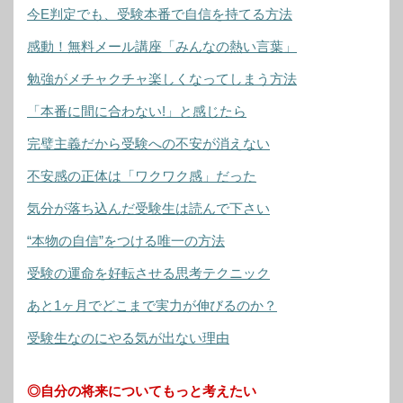
今E判定でも、受験本番で自信を持てる方法
感動！無料メール講座「みんなの熱い言葉」
勉強がメチャクチャ楽しくなってしまう方法
「本番に間に合わない!」と感じたら
完璧主義だから受験への不安が消えない
不安感の正体は「ワクワク感」だった
気分が落ち込んだ受験生は読んで下さい
“本物の自信”をつける唯一の方法
受験の運命を好転させる思考テクニック
あと1ヶ月でどこまで実力が伸びるのか？
受験生なのにやる気が出ない理由
◎自分の将来についてもっと考えたい