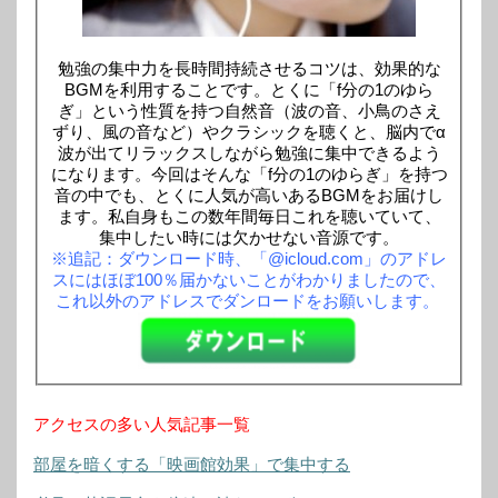
勉強の集中力を長時間持続させるコツは、効果的な
BGMを利用することです。とくに「f分の1のゆら
ぎ」という性質を持つ自然音（波の音、小鳥のさえ
ずり、風の音など）やクラシックを聴くと、脳内でα
波が出てリラックスしながら勉強に集中できるよう
になります。今回はそんな「f分の1のゆらぎ」を持つ
音の中でも、とくに人気が高いあるBGMをお届けし
ます。私自身もこの数年間毎日これを聴いていて、
集中したい時には欠かせない音源です。
※追記：ダウンロード時、「@icloud.com」のアドレ
スにはほぼ100％届かないことがわかりましたので、
これ以外のアドレスでダンロードをお願いします。
アクセスの多い人気記事一覧
部屋を暗くする「映画館効果」で集中する