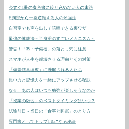
今すぐ1冊の参考書に絞り込めない人の末路
E判定から一発逆転する人の勉強法
自習室でも声を出して暗唱できる裏ワザ
最強の健康法～半身浴のすごいメカニズム～
警告！「塾・予備校」の落とし穴に注意
スマホが人生を崩壊させる理由とその対策
「偏差値真理教」に洗脳される人たち
集中力と記憶力を一緒にアップさせる秘訣
なぜ、あの人はいつも勉強が楽しそうなのか
「授業の復習」のベストタイミングはいつ？
試験前日～当日の「食事と睡眠」のとり方
専門家としてトップ1％になる秘訣