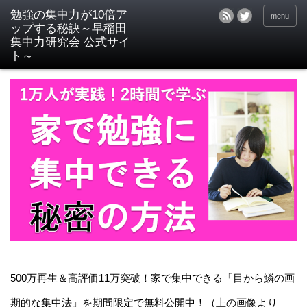
menu
500万再生＆高評価11万突破！家で集中できる「目から鱗の画
期的な集中法」を期間限定で無料公開中！（上の画像より