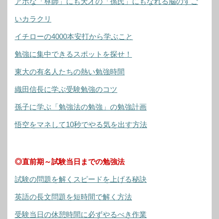
アホな「尊師」にも天才の「孫氏」にもなれる脳のすご
いカラクリ
イチローの4000本安打から学ぶこと
勉強に集中できるスポットを探せ！
東大の有名人たちの熱い勉強時間
織田信長に学ぶ受験勉強のコツ
孫子に学ぶ「勉強法の勉強」の勉強計画
悟空をマネして10秒でやる気を出す方法
◎直前期～試験当日までの勉強法
試験の問題を解くスピードを上げる秘訣
英語の長文問題を短時間で解く方法
受験当日の休憩時間に必ずやるべき作業