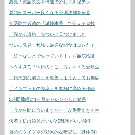
必見！英語長文を倍速で読むマル秘テク
要領がスーパー良くなる心理法則を発見
全受験生必聴の「試験本番」で使える裏技
「儲かる資格」をついに見つけました
ついに発見！勉強に最適な間食はコレだ！
「好きなことで生きていく！」を徹底検証
ヘタすぎる「休日のすごし方」をする受験生
「精神的な弱さ」を改善しようとしても無駄
「インプットの効率」を究極に高める秘訣
9時間睡眠に1ヶ月チャレンジした結果
「今から間に合いますか？」が愚問すぎる件
決着！机は綺麗がいいVS乱雑がいい論争
自分のタイプ別の効果的な暗記法（具体例）