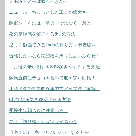
メモ論～メモは取るべきか～
ニュース「ちょっとした工夫の偉大さ」
睡眠を削るのは「努力」ではなく「怠け」
夜の空腹感を解消する9つの方法
楽しく勉強できるTodoの作り方～弱者編～
合格したいなら志望校を周りに言いふらせ！
「月曜の辛い朝」を30%起きやすくする方法
試験直前にチョコを食べて脳をフル回転！
１番ベタで効果的な集中力アップ法（前編）
6秒でやる気を復活させる方法
受験生は顔つきに注意しろ！
なぜ「切り替え」はツライのか？
自宅で5分で完全リフレッシュする方法