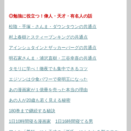
◎勉強に役立つ！偉人・天才・有名人の話
松陰・手塚・さんま・ダウンタウンの共通点
村上春樹とスティーブンキングの共通点
アインシュタインとザッカーバーグの共通点
明石家さんま・浦沢直樹・三谷幸喜の共通点
タモリに学べ！徹夜でも集中できるコツ
エジソンは少食パワーで発明王になった
あの漫画家が１億冊を売った本当の理由
あの人が20歳も若く見える秘密
180巻まで継続する秘訣
1日10時間寝る漫画家
1日16時間寝てる男