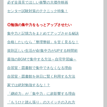
必ず全員見てほしい衝撃の大傑作映画
センター試験対策のテクニック特集！
◎勉強の集中力をもっとアップさせたい
集中力と記憶力をまとめてアップさせる秘訣
合格したいなら「整理整頓」を甘く見るな！
規則正しい生活が命!集中力がUPする時間術
最強のBGMで集中する方法～自宅学習編～
自習室・図書館で集中できなくなる理由
自習室・図書館を休日に賢く利用する方法
家では絶対勉強するな！？
「継続力」が「集中力」に超影響する理由
「もうひと踏ん張り」のスイッチの入れ方