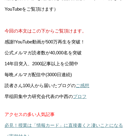
YouTubeをご覧頂けます）
今回の本文はこの下からご覧頂けます。
感謝!YouTube動画が500万再生を突破！
公式メルマガ読者数が40,000名を突破
14年目突入、2000記事以上を公開中
毎晩メルマガ配信中(3000日連続)
読者さん100人から届いたブログの
ご感想
早稲田集中力研究会代表の中西の
プロフ
アクセスの多い人気記事
必見！授業は「情報カード」に直接書くと凄いことになる