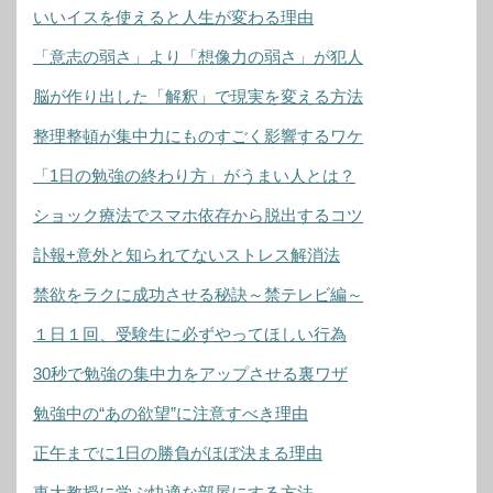
いいイスを使えると人生が変わる理由
「意志の弱さ」より「想像力の弱さ」が犯人
脳が作り出した「解釈」で現実を変える方法
整理整頓が集中力にものすごく影響するワケ
「1日の勉強の終わり方」がうまい人とは？
ショック療法でスマホ依存から脱出するコツ
訃報+意外と知られてないストレス解消法
禁欲をラクに成功させる秘訣～禁テレビ編～
１日１回、受験生に必ずやってほしい行為
30秒で勉強の集中力をアップさせる裏ワザ
勉強中の“あの欲望”に注意すべき理由
正午までに1日の勝負がほぼ決まる理由
東大教授に学ぶ快適な部屋にする方法