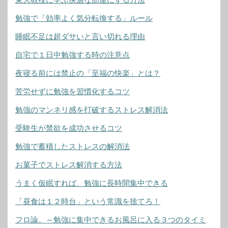
勉強で「効率よく気分転換する」ルール
睡眠不足は超ダサいと言い切れる理由
自宅で１日中勉強する時の注意点
夜寝る前には禁止の「至福の快楽」とは？
苦労せずに勉強を習慣化するコツ
勉強のマンネリ感を打破するストレス解消法
受験生が禁欲を成功させるコツ
勉強で蓄積したストレスの解消法
お菓子でストレス解消する方法
うまく仮眠すれば、勉強に長時間集中できる
「昼食は１２時台」という常識を捨てろ！
フロ論。～勉強に集中できるお風呂に入る３つのタイミ