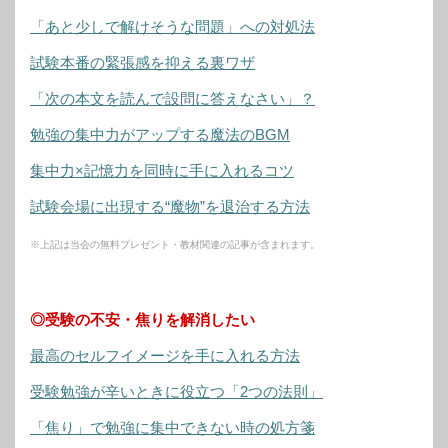
「あと少しで解けそうな問題」への対処法
試験本番の緊張感を抑える裏ワザ
「次の本文を読んで設問に答えなさい」？
勉強の集中力がアップする魔法のBGM
集中力×記憶力を同時に手に入れるコツ
試験会場に出現する“魔物”を退治する方法
※上記は当会の無料プレゼント・教材関連の記事が含まれます。
◎受験の不安・焦りを解消したい
最高のセルフイメージを手に入れる方法
受験勉強が辛いときに役立つ「2つの法則」
「焦り」で勉強に集中できない時の処方箋