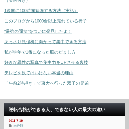
（実例付き）
1週間に100時間勉強する方法（実話）
このブログから1000台以上売れている椅子
“最強の間食”をついに発見したよ！
あっさり勉強机に向かって集中できる方法
私が学年で1番になった脳のだまし方
好きな異性の写真で集中力をUPさせる裏技
テレビを観てはいけない本当の理由
「午前2時起き」で東大へ行った双子の兄弟
逆転合格ができる人、できない人の最大の違い
2011-7-19
未分類