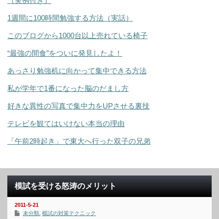
（実例付き）
1週間に100時間勉強する方法（実話）
このブログから1000台以上売れている椅子
“最強の間食”をついに発見したよ！
あっさり勉強机に向かって集中できる方法
私が学年で1番になった脳のだまし方
好きな異性の写真で集中力をUPさせる裏技
テレビを観てはいけない本当の理由
「午前2時起き」で東大へ行った双子の兄弟
模試を受ける怒涛のメリット
2011-5-21
未分類
,
模試の対策テクニック