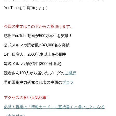
YouTubeをご覧頂けます）
今回の本文はこの下からご覧頂けます。
感謝!YouTube動画が500万再生を突破！
公式メルマガ読者数が40,000名を突破
14年目突入、2000記事以上を公開中
毎晩メルマガ配信中(3000日連続)
読者さん100人から届いたブログの
ご感想
早稲田集中力研究会代表の中西の
プロフ
アクセスの多い人気記事
必見！授業は「情報カード」に直接書くと凄いことになる