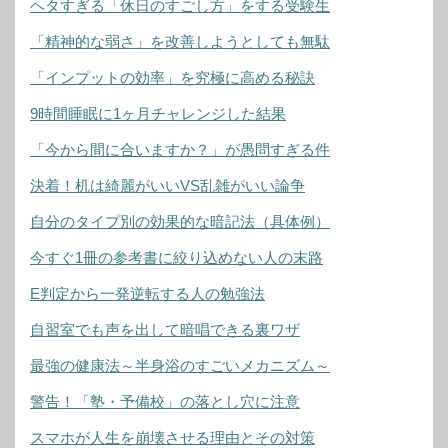
ヘタすぎる「休日のすごし方」をする受験生
「精神的な弱さ」を改善しようとしても無駄
「インプットの効率」を究極に高める秘訣
9時間睡眠に1ヶ月チャレンジした結果
「今から間に合いますか？」が愚問すぎる件
決着！机は綺麗がいいVS乱雑がいい論争
自分のタイプ別の効果的な暗記法（具体例）
今すぐ1冊の参考書に絞り込めない人の末路
E判定から一発逆転する人の勉強法
自習室でも声を出して暗唱できる裏ワザ
最強の健康法～半身浴のすごいメカニズム～
警告！「塾・予備校」の落とし穴に注意
スマホが人生を崩壊させる理由とその対策