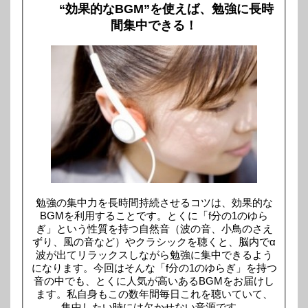
“効果的なBGM”を使えば、勉強に長時
間集中できる！
勉強の集中力を長時間持続させるコツは、効果的な
BGMを利用することです。とくに「f分の1のゆら
ぎ」という性質を持つ自然音（波の音、小鳥のさえ
ずり、風の音など）やクラシックを聴くと、脳内でα
波が出てリラックスしながら勉強に集中できるよう
になります。今回はそんな「f分の1のゆらぎ」を持つ
音の中でも、とくに人気が高いあるBGMをお届けし
ます。私自身もこの数年間毎日これを聴いていて、
集中したい時には欠かせない音源です。