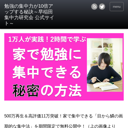
menu
500万再生＆高評価11万突破！家で集中できる「目から鱗の画
期的な集中法」を期間限定で無料公開中！（上の画像より