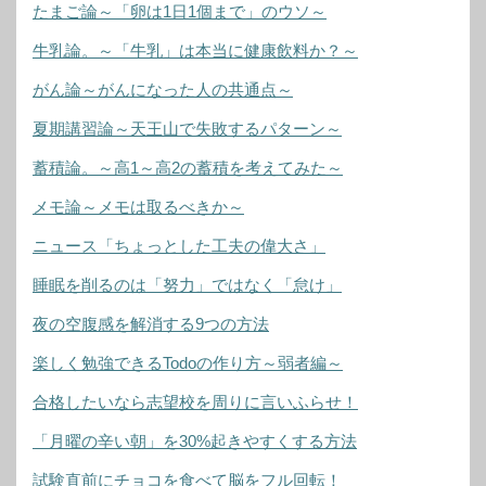
たまご論～「卵は1日1個まで」のウソ～
牛乳論。～「牛乳」は本当に健康飲料か？～
がん論～がんになった人の共通点～
夏期講習論～天王山で失敗するパターン～
蓄積論。～高1～高2の蓄積を考えてみた～
メモ論～メモは取るべきか～
ニュース「ちょっとした工夫の偉大さ」
睡眠を削るのは「努力」ではなく「怠け」
夜の空腹感を解消する9つの方法
楽しく勉強できるTodoの作り方～弱者編～
合格したいなら志望校を周りに言いふらせ！
「月曜の辛い朝」を30%起きやすくする方法
試験直前にチョコを食べて脳をフル回転！