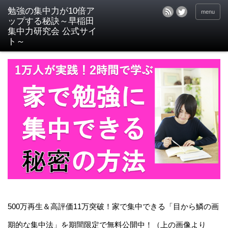
menu
500万再生＆高評価11万突破！家で集中できる「目から鱗の画
期的な集中法」を期間限定で無料公開中！（上の画像より