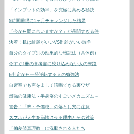
「インプットの効率」を究極に高める秘訣
9時間睡眠に1ヶ月チャレンジした結果
「今から間に合いますか？」が愚問すぎる件
決着！机は綺麗がいいVS乱雑がいい論争
自分のタイプ別の効果的な暗記法（具体例）
今すぐ1冊の参考書に絞り込めない人の末路
E判定から一発逆転する人の勉強法
自習室でも声を出して暗唱できる裏ワザ
最強の健康法～半身浴のすごいメカニズム～
警告！「塾・予備校」の落とし穴に注意
スマホが人生を崩壊させる理由とその対策
「偏差値真理教」に洗脳される人たち