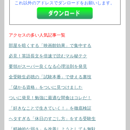
これ以外のアドレスでダンロードをお願いします。
アクセスの多い人気記事一覧
部屋を暗くする「映画館効果」で集中する
必見！英語長文を倍速で読むマル秘テク
要領がスーパー良くなる心理法則を発見
全受験生必聴の「試験本番」で使える裏技
「儲かる資格」をついに見つけました
ついに発見！勉強に最適な間食はコレだ！
「好きなことで生きていく！」を徹底検証
ヘタすぎる「休日のすごし方」をする受験生
「精神的な弱さ」を改善しようとしても無駄