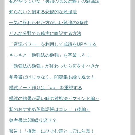
私がやっていた「英語の長文読解」の勉強法
知らないと損する悲観的な勉強法
一気に終わらせた方がいい勉強の3条件
どんな分野でも確実に暗記する方法
「音読パワー」を利用して成績をUPさせる
さっさと「勉強法の勉強」を卒業しろ！
「勉強法の勉強」が終わったら何をすべきか
参考書だけじゃなく、問題集も繰り返せ！
模試ノート作りは「○○」を重視する
模試の結果が悪い時の対処法～マインド編～
私のおすすめ英単語帳はコレ！（後編）
参考書は3回繰り返せ？
警告！「授業」にひそむ落とし穴に注意！