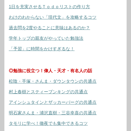
1日を充実させるＴｏｄｏリストの作り方
わけのわからない「現代文」を攻略するコツ
過去問を2度やることに意味はあるのか？
学年トップの親友がやっていた勉強法
「予習」に時間をかけすぎるな！
◎勉強に役立つ！偉人・天才・有名人の話
松陰・手塚・さんま・ダウンタウンの共通点
村上春樹とスティーブンキングの共通点
アインシュタインとザッカーバーグの共通点
明石家さんま・浦沢直樹・三谷幸喜の共通点
タモリに学べ！徹夜でも集中できるコツ