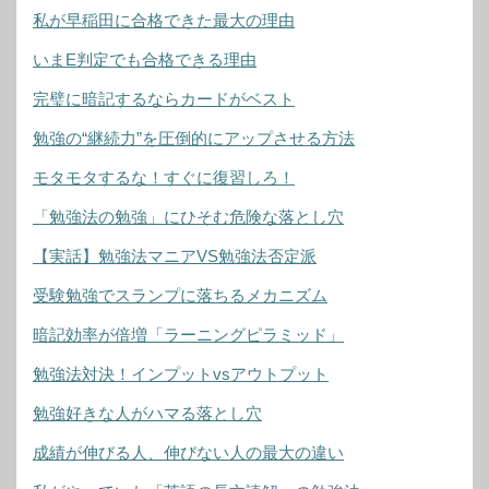
私が早稲田に合格できた最大の理由
いまE判定でも合格できる理由
完璧に暗記するならカードがベスト
勉強の“継続力”を圧倒的にアップさせる方法
モタモタするな！すぐに復習しろ！
「勉強法の勉強」にひそむ危険な落とし穴
【実話】勉強法マニアVS勉強法否定派
受験勉強でスランプに落ちるメカニズム
暗記効率が倍増「ラーニングピラミッド」
勉強法対決！インプットvsアウトプット
勉強好きな人がハマる落とし穴
成績が伸びる人、伸びない人の最大の違い