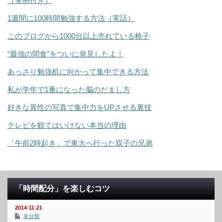
（実例付き）
1週間に100時間勉強する方法（実話）
このブログから1000台以上売れている椅子
“最強の間食”をついに発見したよ！
あっさり勉強机に向かって集中できる方法
私が学年で1番になった脳のだまし方
好きな異性の写真で集中力をUPさせる裏技
テレビを観てはいけない本当の理由
「午前2時起き」で東大へ行った双子の兄弟
「時間配分」を楽しむコツ
2014-11-21
未分類