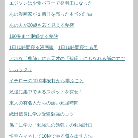
エジソンは少食パワーで発明王になった
あの漫画家が１億冊を売った本当の理由
あの人が20歳も若く見える秘密
180巻まで継続する秘訣
1日10時間寝る漫画家
1日16時間寝てる男
アホな「尊師」にも天才の「孫氏」にもなれる脳のすご
いカラクリ
イチローの4000本安打から学ぶこと
勉強に集中できるスポットを探せ！
東大の有名人たちの熱い勉強時間
織田信長に学ぶ受験勉強のコツ
孫子に学ぶ「勉強法の勉強」の勉強計画
悟空をマネして10秒でやる気を出す方法