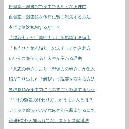
自習室・図書館で集中できなくなる理由
自習室・図書館を休日に賢く利用する方法
家では絶対勉強するな！？
「継続力」が「集中力」に超影響する理由
「もうひと踏ん張り」のスイッチの入れ方
いいイスを使えると人生が変わる理由
「意志の弱さ」より「想像力の弱さ」が犯人
脳が作り出した「解釈」で現実を変える方法
整理整頓が集中力にものすごく影響するワケ
「1日の勉強の終わり方」がうまい人とは？
ショック療法でスマホ依存から脱出するコツ
訃報+意外と知られてないストレス解消法