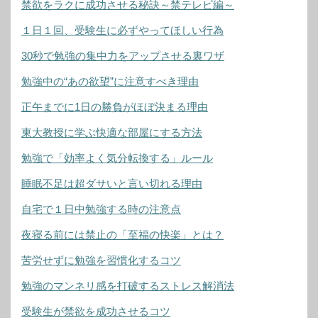
禁欲をラクに成功させる秘訣～禁テレビ編～
１日１回、受験生に必ずやってほしい行為
30秒で勉強の集中力をアップさせる裏ワザ
勉強中の“あの欲望”に注意すべき理由
正午までに1日の勝負がほぼ決まる理由
東大教授に学ぶ快適な部屋にする方法
勉強で「効率よく気分転換する」ルール
睡眠不足は超ダサいと言い切れる理由
自宅で１日中勉強する時の注意点
夜寝る前には禁止の「至福の快楽」とは？
苦労せずに勉強を習慣化するコツ
勉強のマンネリ感を打破するストレス解消法
受験生が禁欲を成功させるコツ