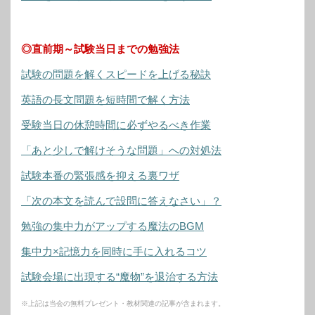
◎直前期～試験当日までの勉強法
試験の問題を解くスピードを上げる秘訣
英語の長文問題を短時間で解く方法
受験当日の休憩時間に必ずやるべき作業
「あと少しで解けそうな問題」への対処法
試験本番の緊張感を抑える裏ワザ
「次の本文を読んで設問に答えなさい」？
勉強の集中力がアップする魔法のBGM
集中力×記憶力を同時に手に入れるコツ
試験会場に出現する“魔物”を退治する方法
※上記は当会の無料プレゼント・教材関連の記事が含まれます。