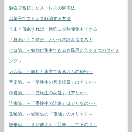
勉強で蓄積したストレスの解消法
お菓子でストレス解消する方法
うまく仮眠すれば、勉強に長時間集中できる
「昼食は１２時台」という常識を捨てろ！
フロ論。～勉強に集中できるお風呂に入る３つのタイミ
ング～
ガム論。～噛むと集中できるガムの秘密～
音楽論。～「受験生の音楽鑑賞」はアリか～
恋愛論。～「受験生の恋愛」はアリか～
読書論。～「受験生の読書」はアリなのか～
孤独論。～受験生の「孤独」のメリット～
競争論。～まだ他人と「競争」してるの？～