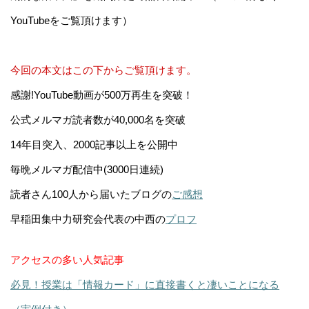
YouTubeをご覧頂けます）
今回の本文はこの下からご覧頂けます。
感謝!YouTube動画が500万再生を突破！
公式メルマガ読者数が40,000名を突破
14年目突入、2000記事以上を公開中
毎晩メルマガ配信中(3000日連続)
読者さん100人から届いたブログの
ご感想
早稲田集中力研究会代表の中西の
プロフ
アクセスの多い人気記事
必見！授業は「情報カード」に直接書くと凄いことになる