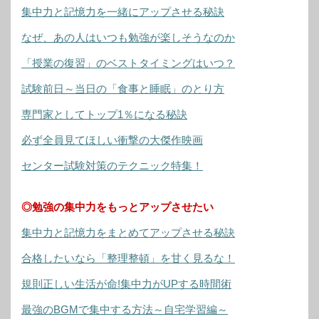
集中力と記憶力を一緒にアップさせる秘訣
なぜ、あの人はいつも勉強が楽しそうなのか
「授業の復習」のベストタイミングはいつ？
試験前日～当日の「食事と睡眠」のとり方
専門家としてトップ1％になる秘訣
必ず全員見てほしい衝撃の大傑作映画
センター試験対策のテクニック特集！
◎勉強の集中力をもっとアップさせたい
集中力と記憶力をまとめてアップさせる秘訣
合格したいなら「整理整頓」を甘く見るな！
規則正しい生活が命!集中力がUPする時間術
最強のBGMで集中する方法～自宅学習編～