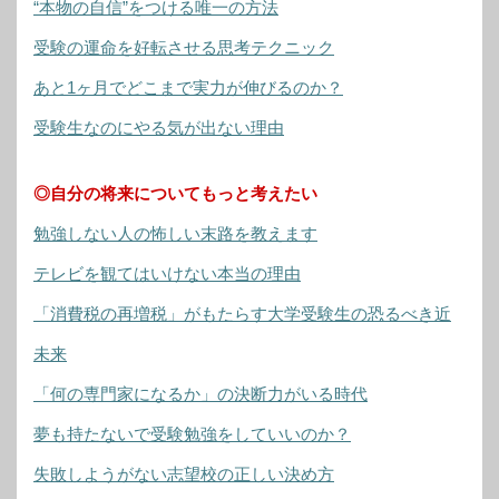
“本物の自信”をつける唯一の方法
受験の運命を好転させる思考テクニック
あと1ヶ月でどこまで実力が伸びるのか？
受験生なのにやる気が出ない理由
◎自分の将来についてもっと考えたい
勉強しない人の怖しい末路を教えます
テレビを観てはいけない本当の理由
「消費税の再増税」がもたらす大学受験生の恐るべき近
未来
「何の専門家になるか」の決断力がいる時代
夢も持たないで受験勉強をしていいのか？
失敗しようがない志望校の正しい決め方