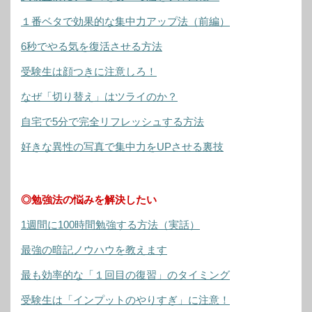
１番ベタで効果的な集中力アップ法（前編）
6秒でやる気を復活させる方法
受験生は顔つきに注意しろ！
なぜ「切り替え」はツライのか？
自宅で5分で完全リフレッシュする方法
好きな異性の写真で集中力をUPさせる裏技
◎勉強法の悩みを解決したい
1週間に100時間勉強する方法（実話）
最強の暗記ノウハウを教えます
最も効率的な「１回目の復習」のタイミング
受験生は「インプットのやりすぎ」に注意！