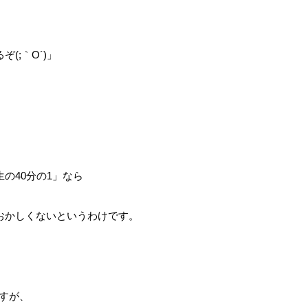
(;｀O´)」
の40分の1」なら
もおかしくないというわけです。
すが、