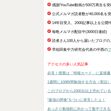
感謝!YouTube動画が500万再生を
公式メルマガ読者数が40,000名を
14年目突入、2000記事以上を公開
毎晩メルマガ配信中(3000日連続)
読者さん100人から届いたブログの
早稲田集中力研究会代表の中西の
アクセスの多い人気記事
必見！授業は「情報カード」に直接書
1週間に100時間勉強する方法（実話）
このブログから1000台以上売れてい
“最強の間食”をついに発見したよ！
あっさり勉強机に向かって集中できる