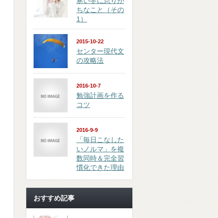
寒い冬に怠りが
ちなこと（その
1）
2015-10-22
センター現代文
の攻略法
2016-10-7
勉強計画を作る
コツ
2016-9-9
「毎日こなした
いノルマ」を複
数同時＆完全習
慣化できた理由
おすすめ記事