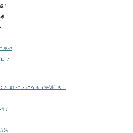
突破！
突破
中
ご感想
プロフ
くと凄いことになる（実例付き）
る椅子
方法