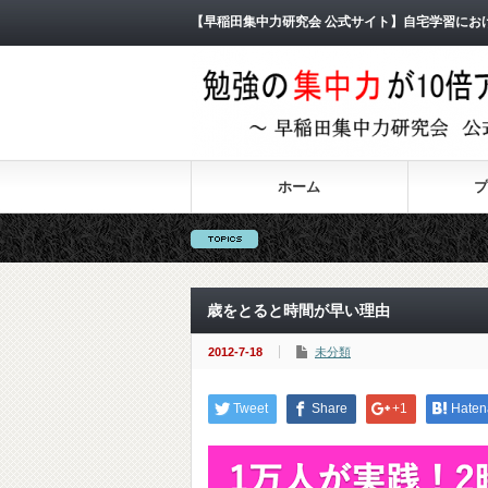
【早稲田集中力研究会 公式サイト】自宅学習にお
ホーム
プ
歳をとると時間が早い理由
2012-7-18
未分類
Tweet
Share
+1
Haten