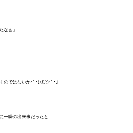
たなぁ」
はないか･ﾟ･(ﾉД`;)･ﾟ･」
に一瞬の出来事だったと