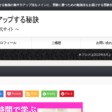
ける勉強の集中力アップ法をメインに、受験に勝つための勉強法をお届けする受験
ロフィール
ご感想
お問い合
本ブログは2010年8月よりスタートし
2011年3月よりスタートした無料メー
a
Pocket
RSS
feedly
Pin it