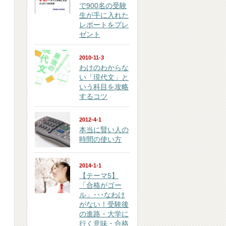
で900名の受験
生が手に入れた
レポートをプレ
ゼント
2010-11-3
わけのわからな
い「現代文」と
いう科目を攻略
するコツ
2012-4-1
本当に賢い人の
時間の使い方
2014-1-1
【テーマ5】
「合格がゴー
ル」･･･なわけ
がない！受験後
の進路・大学に
行く意味・合格