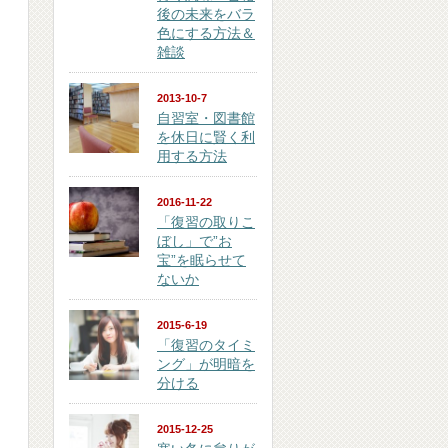
後の未来をバラ
色にする方法＆
雑談
2013-10-7
自習室・図書館
を休日に賢く利
用する方法
2016-11-22
「復習の取りこ
ぼし」で”お
宝”を眠らせて
ないか
2015-6-19
「復習のタイミ
ング」が明暗を
分ける
2015-12-25