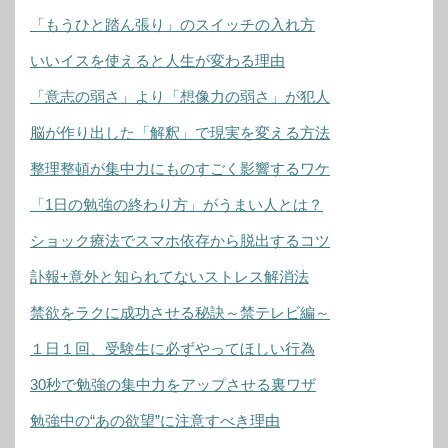
「もうひと踏ん張り」のスイッチの入れ方
いいイスを使えると人生が変わる理由
「意志の弱さ」より「想像力の弱さ」が犯人
脳が作り出した「解釈」で現実を変える方法
整理整頓が集中力にものすごく影響するワケ
「1日の勉強の終わり方」がうまい人とは？
ショック療法でスマホ依存から脱出するコツ
訃報+意外と知られてないストレス解消法
禁欲をラクに成功させる秘訣～禁テレビ編～
１日１回、受験生に必ずやってほしい行為
30秒で勉強の集中力をアップさせる裏ワザ
勉強中の“あの欲望”に注意すべき理由