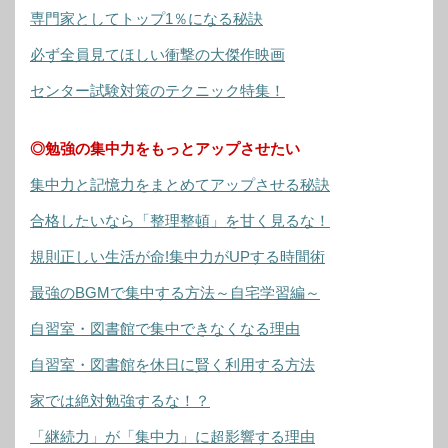
専門家としてトップ1％になる秘訣
必ず全員見てほしい衝撃の大傑作映画
センター試験対策のテクニック特集！
◎勉強の集中力をもっとアップさせたい
集中力と記憶力をまとめてアップさせる秘訣
合格したいなら「整理整頓」を甘く見るな！
規則正しい生活が命!集中力がUPする時間術
最強のBGMで集中する方法～自宅学習編～
自習室・図書館で集中できなくなる理由
自習室・図書館を休日に賢く利用する方法
家では絶対勉強するな！？
「継続力」が「集中力」に超影響する理由