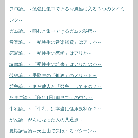
フロ論。～勉強に集中できるお風呂に入る３つのタイミ
ング～
ガム論。～噛むと集中できるガムの秘密～
音楽論。～「受験生の音楽鑑賞」はアリか～
恋愛論。～「受験生の恋愛」はアリか～
読書論。～「受験生の読書」はアリなのか～
孤独論。～受験生の「孤独」のメリット～
競争論。～まだ他人と「競争」してるの？～
たまご論～「卵は1日1個まで」のウソ～
牛乳論。～「牛乳」は本当に健康飲料か？～
がん論～がんになった人の共通点～
夏期講習論～天王山で失敗するパターン～