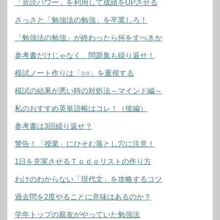
「音読パワー」を利用して成績をUPさせる
さっさと「勉強法の勉強」を卒業しろ！
「勉強法の勉強」が終わったら何をすべきか
参考書だけじゃなく、問題集も繰り返せ！
模試ノート作りは「○○」を重視する
模試の結果が悪い時の対処法～マインド編～
私のおすすめ英単語帳はコレ！（後編）
参考書は3回繰り返せ？
警告！「授業」にひそむ落とし穴に注意！
1日を充実させるＴｏｄｏリストの作り方
わけのわからない「現代文」を攻略するコツ
過去問を2度やることに意味はあるのか？
学年トップの親友がやっていた勉強法