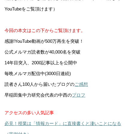
YouTubeをご覧頂けます）
今回の本文はこの下からご覧頂けます。
感謝!YouTube動画が500万再生を突破！
公式メルマガ読者数が40,000名を突破
14年目突入、2000記事以上を公開中
毎晩メルマガ配信中(3000日連続)
読者さん100人から届いたブログの
ご感想
早稲田集中力研究会代表の中西の
プロフ
アクセスの多い人気記事
必見！授業は「情報カード」に直接書くと凄いことになる