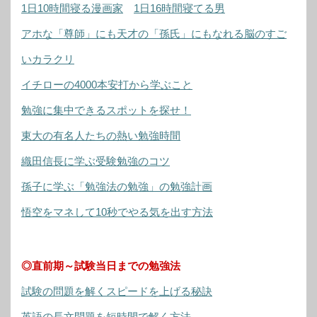
1日10時間寝る漫画家
1日16時間寝てる男
アホな「尊師」にも天才の「孫氏」にもなれる脳のすご
いカラクリ
イチローの4000本安打から学ぶこと
勉強に集中できるスポットを探せ！
東大の有名人たちの熱い勉強時間
織田信長に学ぶ受験勉強のコツ
孫子に学ぶ「勉強法の勉強」の勉強計画
悟空をマネして10秒でやる気を出す方法
◎直前期～試験当日までの勉強法
試験の問題を解くスピードを上げる秘訣
英語の長文問題を短時間で解く方法