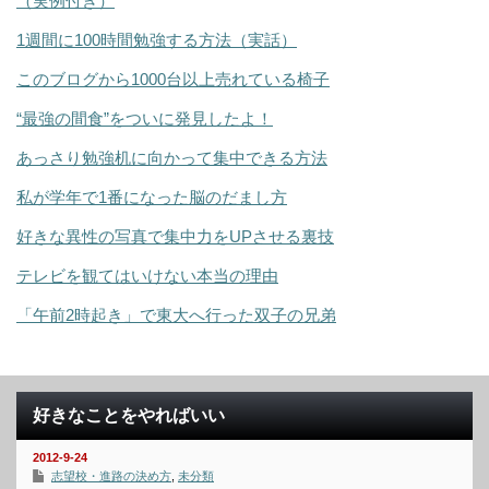
（実例付き）
1週間に100時間勉強する方法（実話）
このブログから1000台以上売れている椅子
“最強の間食”をついに発見したよ！
あっさり勉強机に向かって集中できる方法
私が学年で1番になった脳のだまし方
好きな異性の写真で集中力をUPさせる裏技
テレビを観てはいけない本当の理由
「午前2時起き」で東大へ行った双子の兄弟
好きなことをやればいい
2012-9-24
志望校・進路の決め方
,
未分類