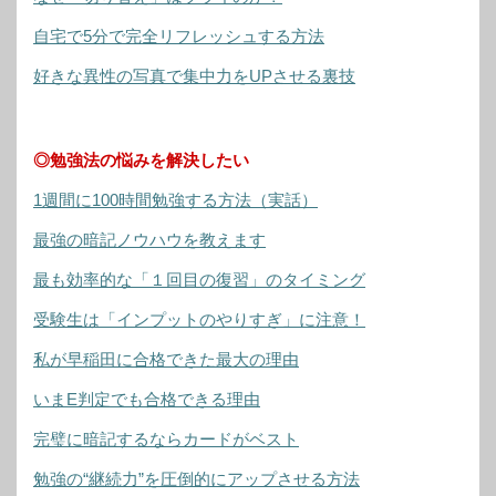
自宅で5分で完全リフレッシュする方法
好きな異性の写真で集中力をUPさせる裏技
◎勉強法の悩みを解決したい
1週間に100時間勉強する方法（実話）
最強の暗記ノウハウを教えます
最も効率的な「１回目の復習」のタイミング
受験生は「インプットのやりすぎ」に注意！
私が早稲田に合格できた最大の理由
いまE判定でも合格できる理由
完璧に暗記するならカードがベスト
勉強の“継続力”を圧倒的にアップさせる方法