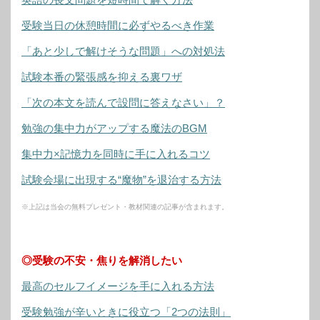
受験当日の休憩時間に必ずやるべき作業
「あと少しで解けそうな問題」への対処法
試験本番の緊張感を抑える裏ワザ
「次の本文を読んで設問に答えなさい」？
勉強の集中力がアップする魔法のBGM
集中力×記憶力を同時に手に入れるコツ
試験会場に出現する“魔物”を退治する方法
※上記は当会の無料プレゼント・教材関連の記事が含まれます。
◎受験の不安・焦りを解消したい
最高のセルフイメージを手に入れる方法
受験勉強が辛いときに役立つ「2つの法則」