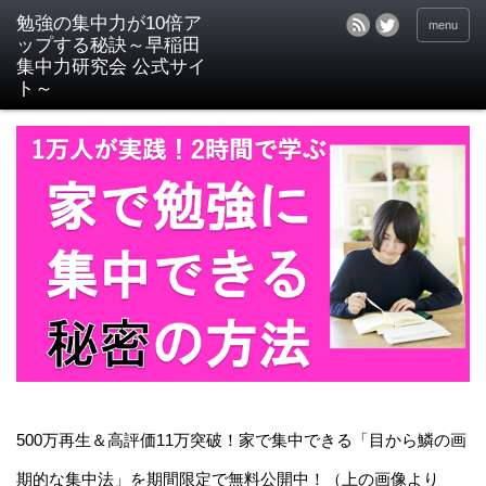
menu
500万再生＆高評価11万突破！家で集中できる「目から鱗の画
期的な集中法」を期間限定で無料公開中！（上の画像より