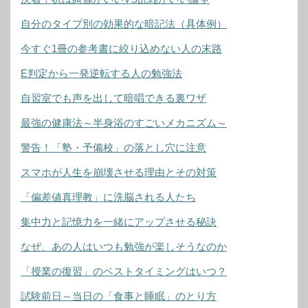
自分のタイプ別の効果的な暗記法（具体例）
今すぐ1冊の参考書に絞り込めない人の末路
E判定から一発逆転する人の勉強法
自習室でも声を出して暗唱できる裏ワザ
最強の健康法～半身浴のすごいメカニズム～
警告！「塾・予備校」の落とし穴に注意
スマホが人生を崩壊させる理由とその対策
「偏差値真理教」に洗脳される人たち
集中力と記憶力を一緒にアップさせる秘訣
なぜ、あの人はいつも勉強が楽しそうなのか
「授業の復習」のベストタイミングはいつ？
試験前日～当日の「食事と睡眠」のとり方