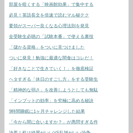
部屋を暗くする「映画館効果」で集中する
必見！英語長文を倍速で読むマル秘テク
要領がスーパー良くなる心理法則を発見
全受験生必聴の「試験本番」で使える裏技
「儲かる資格」をついに見つけました
ついに発見！勉強に最適な間食はコレだ！
「好きなことで生きていく！」を徹底検証
ヘタすぎる「休日のすごし方」をする受験生
「精神的な弱さ」を改善しようとしても無駄
「インプットの効率」を究極に高める秘訣
9時間睡眠に1ヶ月チャレンジした結果
「今から間に合いますか？」が愚問すぎる件
決着！机は綺麗がいいVS乱雑がいい論争