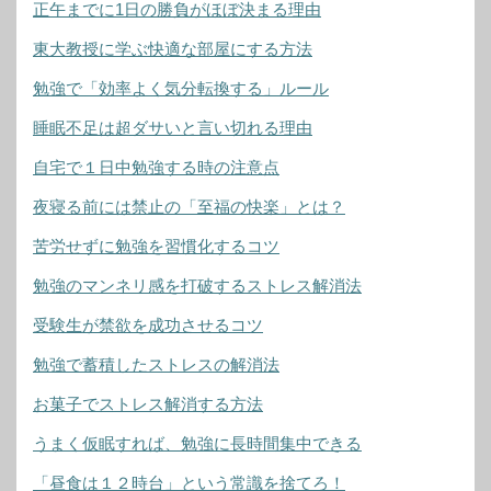
正午までに1日の勝負がほぼ決まる理由
東大教授に学ぶ快適な部屋にする方法
勉強で「効率よく気分転換する」ルール
睡眠不足は超ダサいと言い切れる理由
自宅で１日中勉強する時の注意点
夜寝る前には禁止の「至福の快楽」とは？
苦労せずに勉強を習慣化するコツ
勉強のマンネリ感を打破するストレス解消法
受験生が禁欲を成功させるコツ
勉強で蓄積したストレスの解消法
お菓子でストレス解消する方法
うまく仮眠すれば、勉強に長時間集中できる
「昼食は１２時台」という常識を捨てろ！