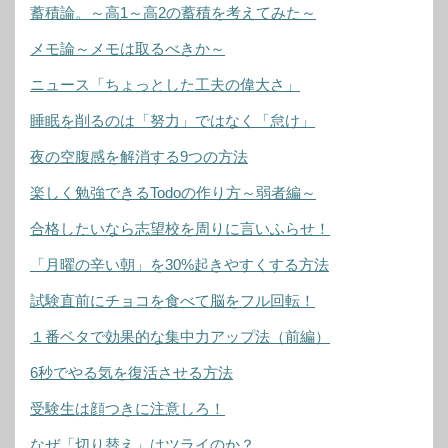
蓄積論。～高1～高2の蓄積を考えてみた～
メモ論～メモは取るべきか～
ニュース「ちょっとした工夫の偉大さ」
睡眠を削るのは「努力」ではなく「怠け」
夜の空腹感を解消する9つの方法
楽しく勉強できるTodoの作り方～弱者編～
合格したいなら志望校を周りに言いふらせ！
「月曜の辛い朝」を30%起きやすくする方法
試験直前にチョコを食べて脳をフル回転！
１番ベタで効果的な集中力アップ法（前編）
6秒でやる気を復活させる方法
受験生は顔つきに注意しろ！
なぜ「切り替え」はツライのか？