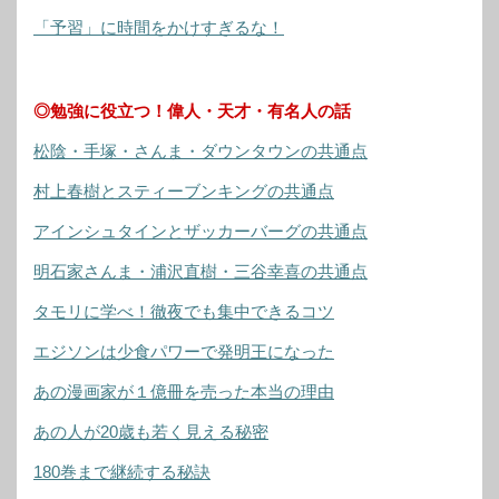
「予習」に時間をかけすぎるな！
◎勉強に役立つ！偉人・天才・有名人の話
松陰・手塚・さんま・ダウンタウンの共通点
村上春樹とスティーブンキングの共通点
アインシュタインとザッカーバーグの共通点
明石家さんま・浦沢直樹・三谷幸喜の共通点
タモリに学べ！徹夜でも集中できるコツ
エジソンは少食パワーで発明王になった
あの漫画家が１億冊を売った本当の理由
あの人が20歳も若く見える秘密
180巻まで継続する秘訣