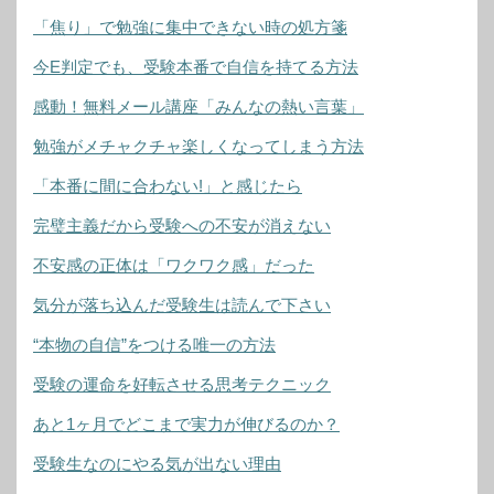
「焦り」で勉強に集中できない時の処方箋
今E判定でも、受験本番で自信を持てる方法
感動！無料メール講座「みんなの熱い言葉」
勉強がメチャクチャ楽しくなってしまう方法
「本番に間に合わない!」と感じたら
完璧主義だから受験への不安が消えない
不安感の正体は「ワクワク感」だった
気分が落ち込んだ受験生は読んで下さい
“本物の自信”をつける唯一の方法
受験の運命を好転させる思考テクニック
あと1ヶ月でどこまで実力が伸びるのか？
受験生なのにやる気が出ない理由