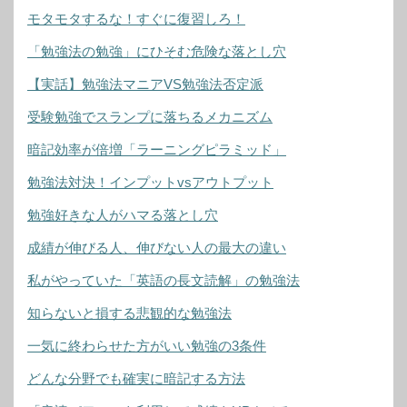
モタモタするな！すぐに復習しろ！
「勉強法の勉強」にひそむ危険な落とし穴
【実話】勉強法マニアVS勉強法否定派
受験勉強でスランプに落ちるメカニズム
暗記効率が倍増「ラーニングピラミッド」
勉強法対決！インプットvsアウトプット
勉強好きな人がハマる落とし穴
成績が伸びる人、伸びない人の最大の違い
私がやっていた「英語の長文読解」の勉強法
知らないと損する悲観的な勉強法
一気に終わらせた方がいい勉強の3条件
どんな分野でも確実に暗記する方法