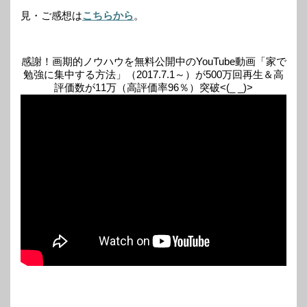
見・ご感想は
こちらから
。
感謝！画期的ノウハウを無料公開中のYouTube動画「家で
勉強に集中する方法」（2017.7.1～）が500万回再生＆高
評価数が11万（高評価率96％）突破<(_ _)>