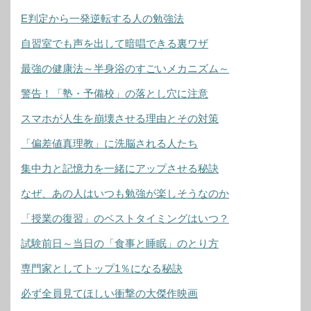
E判定から一発逆転する人の勉強法
自習室でも声を出して暗唱できる裏ワザ
最強の健康法～半身浴のすごいメカニズム～
警告！「塾・予備校」の落とし穴に注意
スマホが人生を崩壊させる理由とその対策
「偏差値真理教」に洗脳される人たち
集中力と記憶力を一緒にアップさせる秘訣
なぜ、あの人はいつも勉強が楽しそうなのか
「授業の復習」のベストタイミングはいつ？
試験前日～当日の「食事と睡眠」のとり方
専門家としてトップ1％になる秘訣
必ず全員見てほしい衝撃の大傑作映画