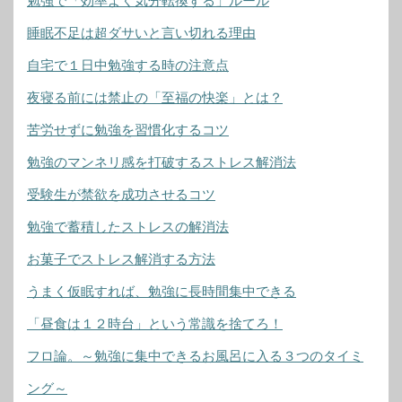
勉強で「効率よく気分転換する」ルール
睡眠不足は超ダサいと言い切れる理由
自宅で１日中勉強する時の注意点
夜寝る前には禁止の「至福の快楽」とは？
苦労せずに勉強を習慣化するコツ
勉強のマンネリ感を打破するストレス解消法
受験生が禁欲を成功させるコツ
勉強で蓄積したストレスの解消法
お菓子でストレス解消する方法
うまく仮眠すれば、勉強に長時間集中できる
「昼食は１２時台」という常識を捨てろ！
フロ論。～勉強に集中できるお風呂に入る３つのタイミ
ング～