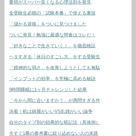
要領がスーパー良くなる心理法則を発見
全受験生必聴の「試験本番」で使える裏技
「儲かる資格」をついに見つけました
ついに発見！勉強に最適な間食はコレだ！
「好きなことで生きていく！」を徹底検証
ヘタすぎる「休日のすごし方」をする受験生
「精神的な弱さ」を改善しようとしても無駄
「インプットの効率」を究極に高める秘訣
9時間睡眠に1ヶ月チャレンジした結果
「今から間に合いますか？」が愚問すぎる件
決着！机は綺麗がいいVS乱雑がいい論争
自分のタイプ別の効果的な暗記法（具体例）
今すぐ1冊の参考書に絞り込めない人の末路