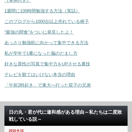
（実例付き）
1週間に100時間勉強する方法（実話）
このブログから1000台以上売れている椅子
“最強の間食”をついに発見したよ！
あっさり勉強机に向かって集中できる方法
私が学年で1番になった脳のだまし方
好きな異性の写真で集中力をUPさせる裏技
テレビを観てはいけない本当の理由
「午前2時起き」で東大へ行った双子の兄弟
日の丸・君が代に違和感がある理由～私たちは二度敗
戦している説～
2016-8-15