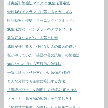
【実話】勉強法マニアVS勉強法否定派
受験勉強でスランプに落ちるメカニズム
暗記効率が倍増「ラーニングピラミッド」
勉強法対決！インプットvsアウトプット
勉強好きな人がハマる落とし穴
成績が伸びる人、伸びない人の最大の違い
私がやっていた「英語の長文読解」の勉強法
知らないと損する悲観的な勉強法
一気に終わらせた方がいい勉強の3条件
どんな分野でも確実に暗記する方法
「音読パワー」を利用して成績をUPさせる
さっさと「勉強法の勉強」を卒業しろ！
「勉強法の勉強」が終わったら何をすべきか