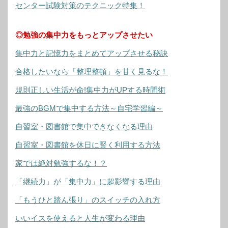
センター試験対策のテクニック特集！
◎勉強の集中力をもっとアップさせたい
集中力と記憶力をまとめてアップさせる秘訣
合格したいなら「整理整頓」を甘く見るな！
規則正しい生活が命!集中力がUPする時間術
最強のBGMで集中する方法～自宅学習編～
自習室・図書館で集中できなくなる理由
自習室・図書館を休日に賢く利用する方法
家では絶対勉強するな！？
「継続力」が「集中力」に超影響する理由
「もうひと踏ん張り」のスイッチの入れ方
いいイスを使えると人生が変わる理由