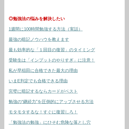
◎勉強法の悩みを解決したい
1週間に100時間勉強する方法（実話）
最強の暗記ノウハウを教えます
最も効率的な「１回目の復習」のタイミング
受験生は「インプットのやりすぎ」に注意！
私が早稲田に合格できた最大の理由
いまE判定でも合格できる理由
完璧に暗記するならカードがベスト
勉強の“継続力”を圧倒的にアップさせる方法
モタモタするな！すぐに復習しろ！
「勉強法の勉強」にひそむ危険な落とし穴