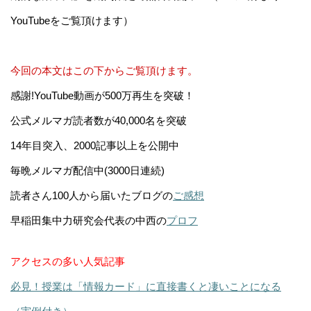
YouTubeをご覧頂けます）
今回の本文はこの下からご覧頂けます。
感謝!YouTube動画が500万再生を突破！
公式メルマガ読者数が40,000名を突破
14年目突入、2000記事以上を公開中
毎晩メルマガ配信中(3000日連続)
読者さん100人から届いたブログの
ご感想
早稲田集中力研究会代表の中西の
プロフ
アクセスの多い人気記事
必見！授業は「情報カード」に直接書くと凄いことになる