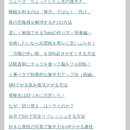
ニュース「ちょっとした工夫の偉大さ」
睡眠を削るのは「努力」ではなく「怠け」
夜の空腹感を解消する9つの方法
楽しく勉強できるTodoの作り方～弱者編～
合格したいなら志望校を周りに言いふらせ！
「月曜の辛い朝」を30%起きやすくする方法
試験直前にチョコを食べて脳をフル回転！
１番ベタで効果的な集中力アップ法（前編）
6秒でやる気を復活させる方法
受験生は顔つきに注意しろ！
なぜ「切り替え」はツライのか？
自宅で5分で完全リフレッシュする方法
好きな異性の写真で集中力をUPさせる裏技