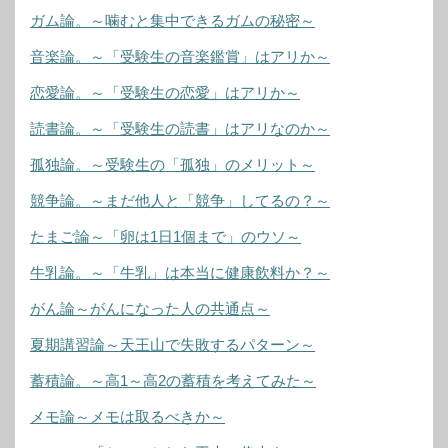
ガム論。～噛むと集中できるガムの秘密～
音楽論。～「受験生の音楽鑑賞」はアリか～
恋愛論。～「受験生の恋愛」はアリか～
読書論。～「受験生の読書」はアリなのか～
孤独論。～受験生の「孤独」のメリット～
競争論。～まだ他人と「競争」してるの？～
たまご論～「卵は1日1個まで」のウソ～
牛乳論。～「牛乳」は本当に健康飲料か？～
がん論～がんになった人の共通点～
夏期講習論～天王山で失敗するパターン～
蓄積論。～高1～高2の蓄積を考えてみた～
メモ論～メモは取るべきか～