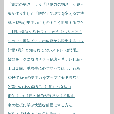
「意志の弱さ」より「想像力の弱さ」が犯人
脳が作り出した「解釈」で現実を変える方法
整理整頓が集中力にものすごく影響するワケ
「1日の勉強の終わり方」がうまい人とは？
ショック療法でスマホ依存から脱出するコツ
訃報+意外と知られてないストレス解消法
禁欲をラクに成功させる秘訣～禁テレビ編～
１日１回、受験生に必ずやってほしい行為
30秒で勉強の集中力をアップさせる裏ワザ
勉強中の“あの欲望”に注意すべき理由
正午までに1日の勝負がほぼ決まる理由
東大教授に学ぶ快適な部屋にする方法