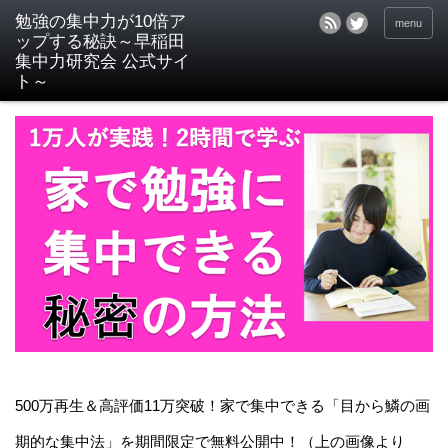
menu
500万再生＆高評価11万突破！家で集中できる「目から鱗の画
期的な集中法」を期間限定で無料公開中！（上の画像より