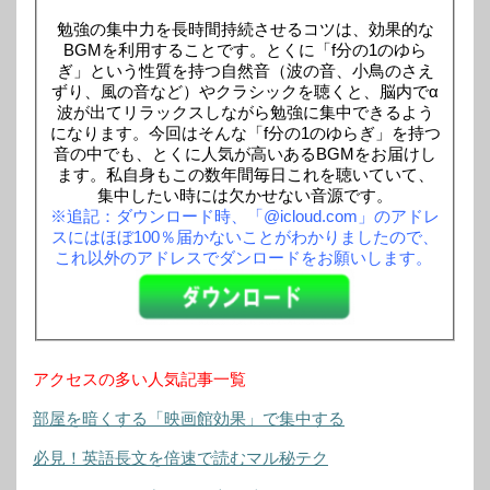
勉強の集中力を長時間持続させるコツは、効果的な
BGMを利用することです。とくに「f分の1のゆら
ぎ」という性質を持つ自然音（波の音、小鳥のさえ
ずり、風の音など）やクラシックを聴くと、脳内でα
波が出てリラックスしながら勉強に集中できるよう
になります。今回はそんな「f分の1のゆらぎ」を持つ
音の中でも、とくに人気が高いあるBGMをお届けし
ます。私自身もこの数年間毎日これを聴いていて、
集中したい時には欠かせない音源です。
※追記：ダウンロード時、「@icloud.com」のアドレ
スにはほぼ100％届かないことがわかりましたので、
これ以外のアドレスでダンロードをお願いします。
アクセスの多い人気記事一覧
部屋を暗くする「映画館効果」で集中する
必見！英語長文を倍速で読むマル秘テク