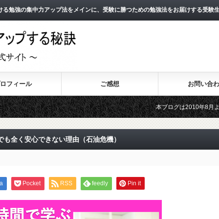
ける勉強の集中力アップ法をメインに、受験に勝つための勉強法をお届けする受験
ロフィール
ご感想
お問い合
本ブログは2010年8月よりスタートし
2011年3月よりスタートした無料メー
でも全く安心できない理由（石油危機）
a
Pocket
RSS
feedly
Pin it