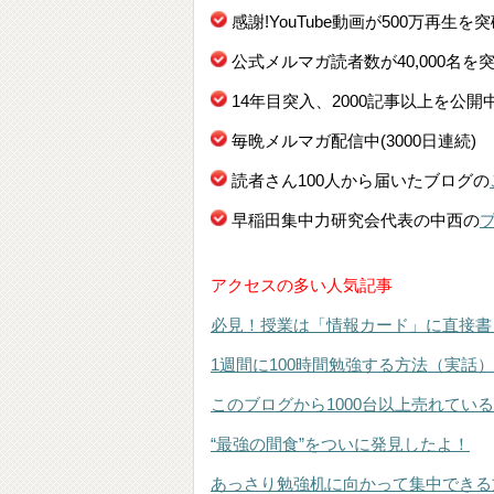
感謝!YouTube動画が500万再生を
公式メルマガ読者数が40,000名を
14年目突入、2000記事以上を公開
毎晩メルマガ配信中(3000日連続)
読者さん100人から届いたブログの
早稲田集中力研究会代表の中西の
アクセスの多い人気記事
必見！授業は「情報カード」に直接書
1週間に100時間勉強する方法（実話）
このブログから1000台以上売れてい
“最強の間食”をついに発見したよ！
あっさり勉強机に向かって集中できる