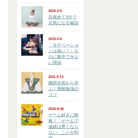
2015-2-5
目覚めて3分で
元気になる秘訣
2015-5-6
「モチベーショ
ンは高い！」な
のに集中できな
い理由
2011-5-13
織田信長から学
ぶ！受験勉強の
コツ
2016-8-26
ゲーム好きに朗
報！「ゲームで
成績は悪くなら
ない」ことが判