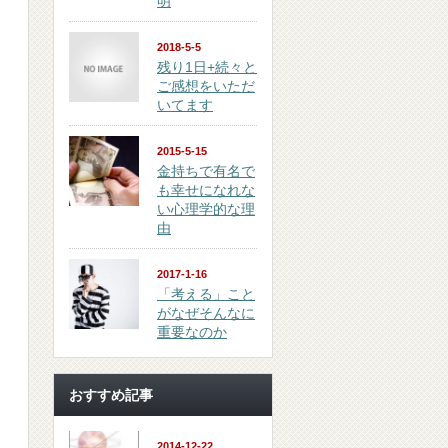
明
2018-5-5
残り1日+続々と
ご感想をいただ
いてます
2015-5-15
金持ちで有名で
も幸せになれな
い心理学的な理
由
2017-1-16
「考える」こと
がなぜそんなに
重要なのか
おすすめ記事
2014-12-22