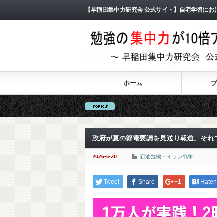
【早稲田集中力研究会 公式サイト】自宅学習にお
ホーム
プ
政府が夏の節電要請を見送り報道。それ
2026-5-20
石油危機・イラン戦争
Tweet
Share
+1
Haten