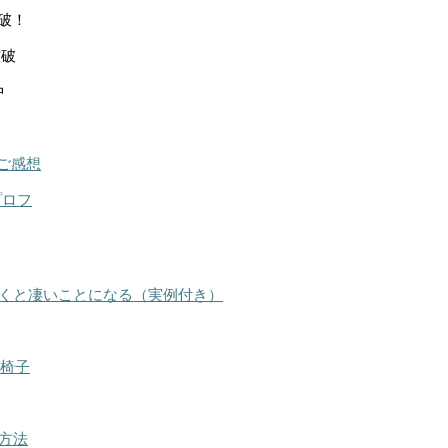
突破！
突破
中
ご感想
プロフ
くと凄いことになる（実例付き）
る椅子
方法