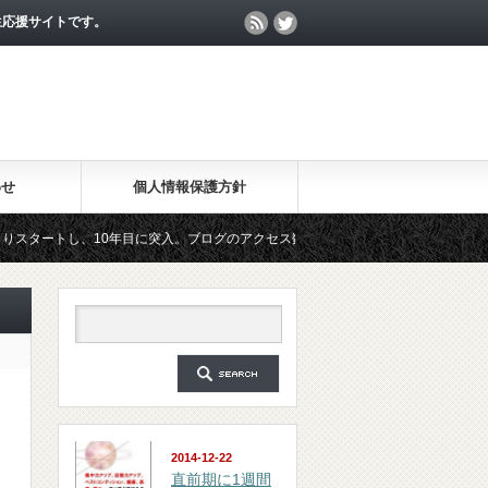
生応援サイトです。
わせ
個人情報保護方針
、10年目に突入。ブログのアクセス数が月間25万PV、公開記事数が2000記事を突
ルマガジン「勉強の集中力が10倍アップする秘訣」は、2018年6月に総読者数が4万人
2014-12-22
直前期に1週間