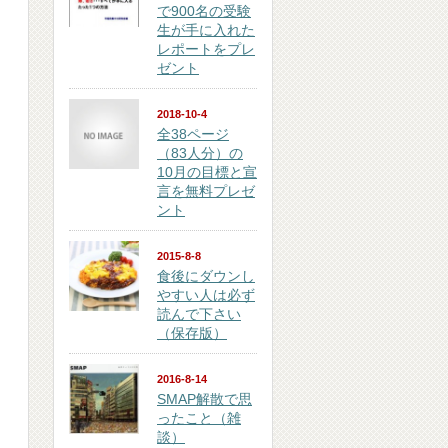
で900名の受験
生が手に入れた
レポートをプレ
ゼント
2018-10-4
全38ページ
（83人分）の
10月の目標と宣
言を無料プレゼ
ント
2015-8-8
食後にダウンし
やすい人は必ず
読んで下さい
（保存版）
2016-8-14
SMAP解散で思
ったこと（雑
談）