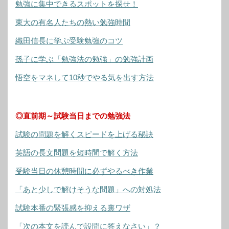
勉強に集中できるスポットを探せ！
東大の有名人たちの熱い勉強時間
織田信長に学ぶ受験勉強のコツ
孫子に学ぶ「勉強法の勉強」の勉強計画
悟空をマネして10秒でやる気を出す方法
◎直前期～試験当日までの勉強法
試験の問題を解くスピードを上げる秘訣
英語の長文問題を短時間で解く方法
受験当日の休憩時間に必ずやるべき作業
「あと少しで解けそうな問題」への対処法
試験本番の緊張感を抑える裏ワザ
「次の本文を読んで設問に答えなさい」？