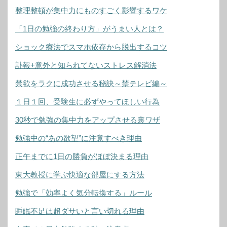
整理整頓が集中力にものすごく影響するワケ
「1日の勉強の終わり方」がうまい人とは？
ショック療法でスマホ依存から脱出するコツ
訃報+意外と知られてないストレス解消法
禁欲をラクに成功させる秘訣～禁テレビ編～
１日１回、受験生に必ずやってほしい行為
30秒で勉強の集中力をアップさせる裏ワザ
勉強中の“あの欲望”に注意すべき理由
正午までに1日の勝負がほぼ決まる理由
東大教授に学ぶ快適な部屋にする方法
勉強で「効率よく気分転換する」ルール
睡眠不足は超ダサいと言い切れる理由