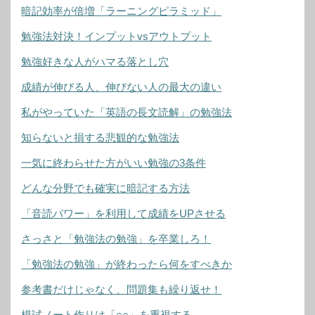
暗記効率が倍増「ラーニングピラミッド」
勉強法対決！インプットvsアウトプット
勉強好きな人がハマる落とし穴
成績が伸びる人、伸びない人の最大の違い
私がやっていた「英語の長文読解」の勉強法
知らないと損する悲観的な勉強法
一気に終わらせた方がいい勉強の3条件
どんな分野でも確実に暗記する方法
「音読パワー」を利用して成績をUPさせる
さっさと「勉強法の勉強」を卒業しろ！
「勉強法の勉強」が終わったら何をすべきか
参考書だけじゃなく、問題集も繰り返せ！
模試ノート作りは「○○」を重視する