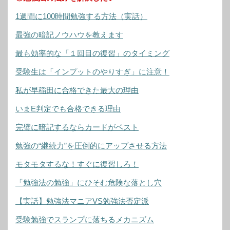
1週間に100時間勉強する方法（実話）
最強の暗記ノウハウを教えます
最も効率的な「１回目の復習」のタイミング
受験生は「インプットのやりすぎ」に注意！
私が早稲田に合格できた最大の理由
いまE判定でも合格できる理由
完璧に暗記するならカードがベスト
勉強の“継続力”を圧倒的にアップさせる方法
モタモタするな！すぐに復習しろ！
「勉強法の勉強」にひそむ危険な落とし穴
【実話】勉強法マニアVS勉強法否定派
受験勉強でスランプに落ちるメカニズム