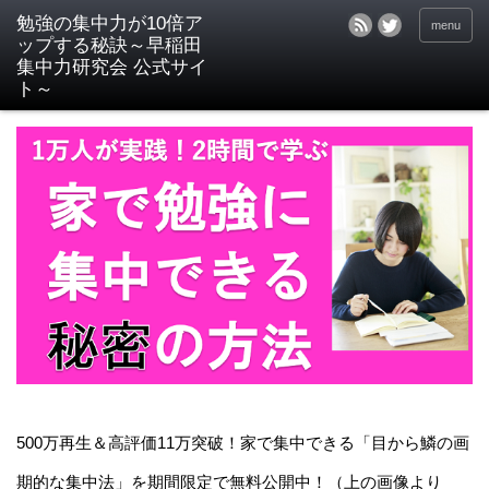
menu
500万再生＆高評価11万突破！家で集中できる「目から鱗の画
期的な集中法」を期間限定で無料公開中！（上の画像より