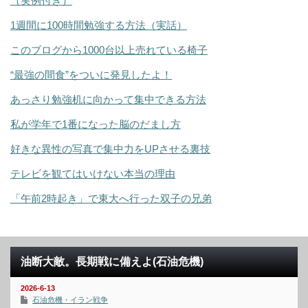
（実例付き）
1週間に100時間勉強する方法（実話）
このブログから1000台以上売れている椅子
“最強の間食”をついに発見したよ！
あっさり勉強机に向かって集中できる方法
私が学年で1番になった脳のだまし方
好きな異性の写真で集中力をUPさせる裏技
テレビを観てはいけない本当の理由
「午前2時起き」で東大へ行った双子の兄弟
油断大敵。長期戦に備えよ(石油危機)
2026-6-13
石油危機・イラン戦争