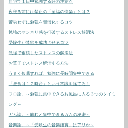
自宅で１日中勉強する時の注意点
夜寝る前には禁止の「至福の快楽」とは？
苦労せずに勉強を習慣化するコツ
勉強のマンネリ感を打破するストレス解消法
受験生が禁欲を成功させるコツ
勉強で蓄積したストレスの解消法
お菓子でストレス解消する方法
うまく仮眠すれば、勉強に長時間集中できる
「昼食は１２時台」という常識を捨てろ！
フロ論。～勉強に集中できるお風呂に入る３つのタイミ
ング～
ガム論。～噛むと集中できるガムの秘密～
音楽論。～「受験生の音楽鑑賞」はアリか～