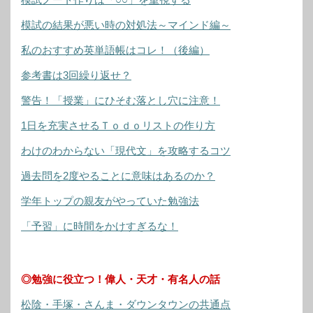
模試の結果が悪い時の対処法～マインド編～
私のおすすめ英単語帳はコレ！（後編）
参考書は3回繰り返せ？
警告！「授業」にひそむ落とし穴に注意！
1日を充実させるＴｏｄｏリストの作り方
わけのわからない「現代文」を攻略するコツ
過去問を2度やることに意味はあるのか？
学年トップの親友がやっていた勉強法
「予習」に時間をかけすぎるな！
◎勉強に役立つ！偉人・天才・有名人の話
松陰・手塚・さんま・ダウンタウンの共通点