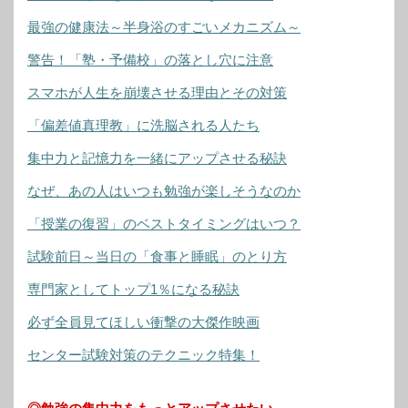
最強の健康法～半身浴のすごいメカニズム～
警告！「塾・予備校」の落とし穴に注意
スマホが人生を崩壊させる理由とその対策
「偏差値真理教」に洗脳される人たち
集中力と記憶力を一緒にアップさせる秘訣
なぜ、あの人はいつも勉強が楽しそうなのか
「授業の復習」のベストタイミングはいつ？
試験前日～当日の「食事と睡眠」のとり方
専門家としてトップ1％になる秘訣
必ず全員見てほしい衝撃の大傑作映画
センター試験対策のテクニック特集！