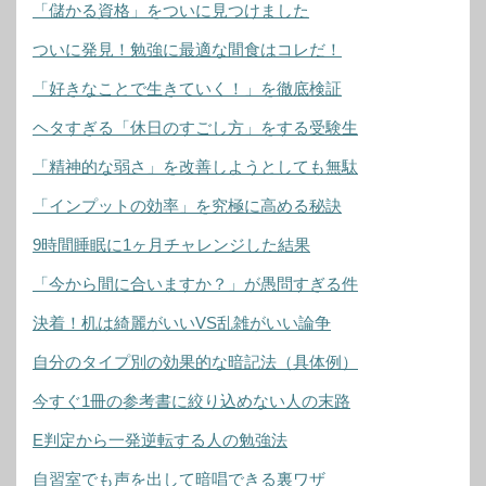
「儲かる資格」をついに見つけました
ついに発見！勉強に最適な間食はコレだ！
「好きなことで生きていく！」を徹底検証
ヘタすぎる「休日のすごし方」をする受験生
「精神的な弱さ」を改善しようとしても無駄
「インプットの効率」を究極に高める秘訣
9時間睡眠に1ヶ月チャレンジした結果
「今から間に合いますか？」が愚問すぎる件
決着！机は綺麗がいいVS乱雑がいい論争
自分のタイプ別の効果的な暗記法（具体例）
今すぐ1冊の参考書に絞り込めない人の末路
E判定から一発逆転する人の勉強法
自習室でも声を出して暗唱できる裏ワザ