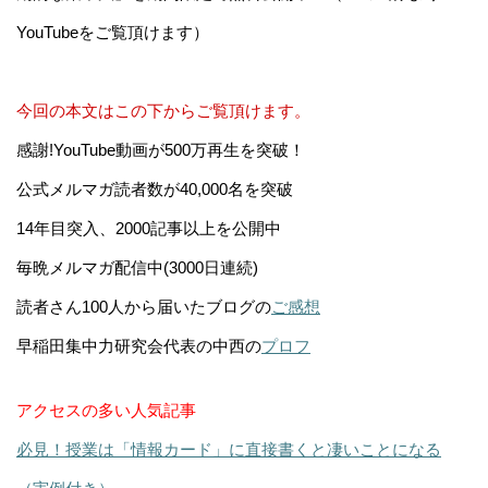
YouTubeをご覧頂けます）
今回の本文はこの下からご覧頂けます。
感謝!YouTube動画が500万再生を突破！
公式メルマガ読者数が40,000名を突破
14年目突入、2000記事以上を公開中
毎晩メルマガ配信中(3000日連続)
読者さん100人から届いたブログの
ご感想
早稲田集中力研究会代表の中西の
プロフ
アクセスの多い人気記事
必見！授業は「情報カード」に直接書くと凄いことになる