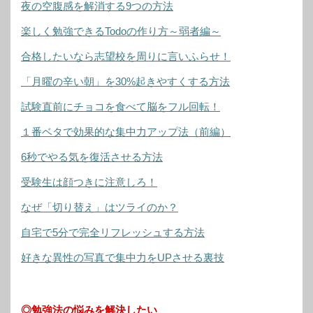
夜の空腹感を解消する9つの方法
楽しく勉強できるTodoの作り方～弱者編～
合格したいなら志望校を周りに言いふらせ！
「月曜の辛い朝」を30%起きやすくする方法
試験直前にチョコを食べて脳をフル回転！
１番ベタで効果的な集中力アップ法（前編）
6秒でやる気を復活させる方法
受験生は顔つきに注意しろ！
なぜ「切り替え」はツライのか？
自宅で5分で完全リフレッシュする方法
好きな異性の写真で集中力をUPさせる裏技
◎勉強法の悩みを解決したい