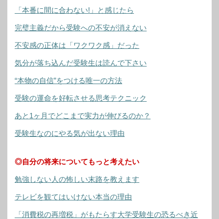
「本番に間に合わない!」と感じたら
完璧主義だから受験への不安が消えない
不安感の正体は「ワクワク感」だった
気分が落ち込んだ受験生は読んで下さい
“本物の自信”をつける唯一の方法
受験の運命を好転させる思考テクニック
あと1ヶ月でどこまで実力が伸びるのか？
受験生なのにやる気が出ない理由
◎自分の将来についてもっと考えたい
勉強しない人の怖しい末路を教えます
テレビを観てはいけない本当の理由
「消費税の再増税」がもたらす大学受験生の恐るべき近