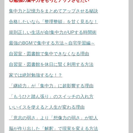
◎勉強の集中力をもっとアップさせたい
集中力と記憶力をまとめてアップさせる秘訣
合格したいなら「整理整頓」を甘く見るな！
規則正しい生活が命!集中力がUPする時間術
最強のBGMで集中する方法～自宅学習編～
自習室・図書館で集中できなくなる理由
自習室・図書館を休日に賢く利用する方法
家では絶対勉強するな！？
「継続力」が「集中力」に超影響する理由
「もうひと踏ん張り」のスイッチの入れ方
いいイスを使えると人生が変わる理由
「意志の弱さ」より「想像力の弱さ」が犯人
脳が作り出した「解釈」で現実を変える方法