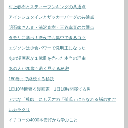
村上春樹とスティーブンキングの共通点
アインシュタインとザッカーバーグの共通点
明石家さんま・浦沢直樹・三谷幸喜の共通点
タモリに学べ！徹夜でも集中できるコツ
エジソンは少食パワーで発明王になった
あの漫画家が１億冊を売った本当の理由
あの人が20歳も若く見える秘密
180巻まで継続する秘訣
1日10時間寝る漫画家
1日16時間寝てる男
アホな「尊師」にも天才の「孫氏」にもなれる脳のすご
いカラクリ
イチローの4000本安打から学ぶこと