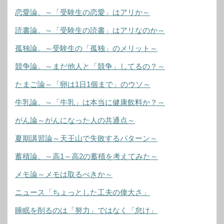
恋愛論。～「受験生の恋愛」はアリか～
読書論。～「受験生の読書」はアリなのか～
孤独論。～受験生の「孤独」のメリット～
競争論。～まだ他人と「競争」してるの？～
たまご論～「卵は1日1個まで」のウソ～
牛乳論。～「牛乳」は本当に健康飲料か？～
がん論～がんになった人の共通点～
夏期講習論～天王山で失敗するパターン～
蓄積論。～高1～高2の蓄積を考えてみた～
メモ論～メモは取るべきか～
ニュース「ちょっとした工夫の偉大さ」
睡眠を削るのは「努力」ではなく「怠け」