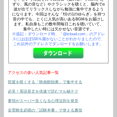
ずり、風の音など）やクラシックを聴くと、脳内でα
波が出てリラックスしながら勉強に集中できるよう
になります。今回はそんな「f分の1のゆらぎ」を持つ
音の中でも、とくに人気が高いあるBGMをお届けし
ます。私自身もこの数年間毎日これを聴いていて、
集中したい時には欠かせない音源です。
※追記：ダウンロード時、「@icloud.com」のアドレ
スにはほぼ100％届かないことがわかりましたので、
これ以外のアドレスでダンロードをお願いします。
アクセスの多い人気記事一覧
部屋を暗くする「映画館効果」で集中する
必見！英語長文を倍速で読むマル秘テク
要領がスーパー良くなる心理法則を発見
全受験生必聴の「試験本番」で使える裏技