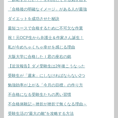
「合格後の明確なイメージ」がある人が最強
ダイエットを成功させた秘訣
最短コースで合格するために不可欠な作業
祝！元OCP生から弁護士＆作家さん誕生！
私が今めちゃくちゃ幸せを感じる理由
大阪大学に合格したＩ君の座右の銘
【近況報告】ダメ受験生は2年後こうなった
受験生が「週末」にしなければならない2つ
勉強効率が上がる「今月の目標」の作り方
不合格になる受験生たちの悪い習慣
不合格体験記～挫折が挫折で無くなる理由～
受験生活の“最大の敵”を攻略する方法