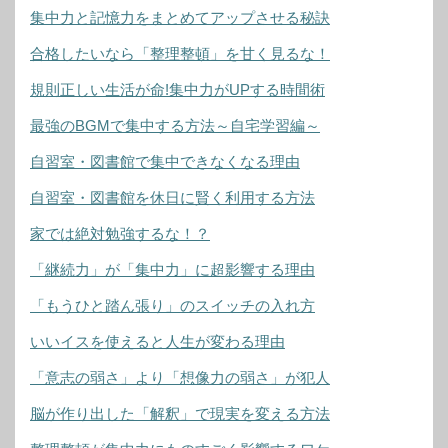
集中力と記憶力をまとめてアップさせる秘訣
合格したいなら「整理整頓」を甘く見るな！
規則正しい生活が命!集中力がUPする時間術
最強のBGMで集中する方法～自宅学習編～
自習室・図書館で集中できなくなる理由
自習室・図書館を休日に賢く利用する方法
家では絶対勉強するな！？
「継続力」が「集中力」に超影響する理由
「もうひと踏ん張り」のスイッチの入れ方
いいイスを使えると人生が変わる理由
「意志の弱さ」より「想像力の弱さ」が犯人
脳が作り出した「解釈」で現実を変える方法