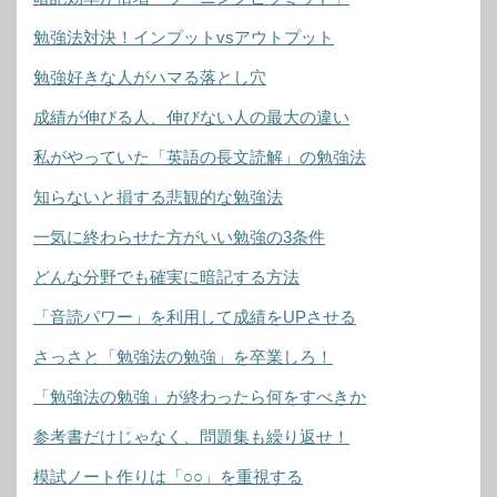
勉強法対決！インプットvsアウトプット
勉強好きな人がハマる落とし穴
成績が伸びる人、伸びない人の最大の違い
私がやっていた「英語の長文読解」の勉強法
知らないと損する悲観的な勉強法
一気に終わらせた方がいい勉強の3条件
どんな分野でも確実に暗記する方法
「音読パワー」を利用して成績をUPさせる
さっさと「勉強法の勉強」を卒業しろ！
「勉強法の勉強」が終わったら何をすべきか
参考書だけじゃなく、問題集も繰り返せ！
模試ノート作りは「○○」を重視する