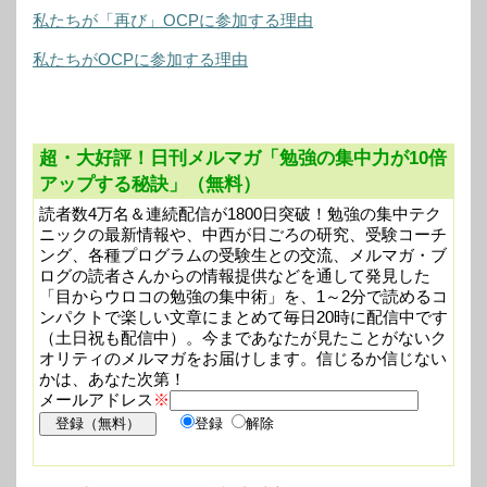
私たちが「再び」OCPに参加する理由
私たちがOCPに参加する理由
超・大好評！日刊メルマガ「勉強の集中力が10倍
アップする秘訣」（無料）
読者数4万名＆連続配信が1800日突破！勉強の集中テク
ニックの最新情報や、中西が日ごろの研究、受験コーチ
ング、各種プログラムの受験生との交流、メルマガ・ブ
ログの読者さんからの情報提供などを通して発見した
「目からウロコの勉強の集中術」を、1～2分で読めるコ
ンパクトで楽しい文章にまとめて毎日20時に配信中です
（土日祝も配信中）。今まであなたが見たことがないク
オリティのメルマガをお届けします。信じるか信じない
かは、あなた次第！
メールアドレス
※
登録
解除