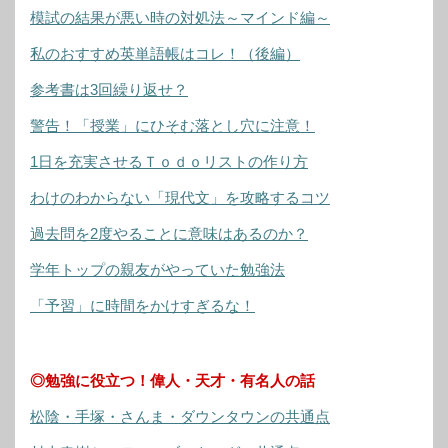
模試の結果が悪い時の対処法～マインド編～
私のおすすめ英単語帳はコレ！（後編）
参考書は3回繰り返せ？
警告！「授業」にひそむ落とし穴に注意！
1日を充実させるＴｏｄｏリストの作り方
わけのわからない「現代文」を攻略するコツ
過去問を2度やることに意味はあるのか？
学年トップの親友がやっていた勉強法
「予習」に時間をかけすぎるな！
◎勉強に役立つ！偉人・天才・有名人の話
松陰・手塚・さんま・ダウンタウンの共通点