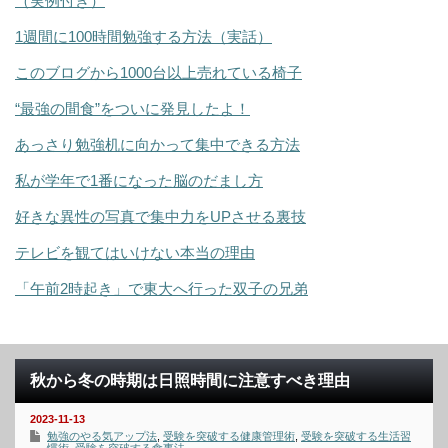
（実例付き）
1週間に100時間勉強する方法（実話）
このブログから1000台以上売れている椅子
“最強の間食”をついに発見したよ！
あっさり勉強机に向かって集中できる方法
私が学年で1番になった脳のだまし方
好きな異性の写真で集中力をUPさせる裏技
テレビを観てはいけない本当の理由
「午前2時起き」で東大へ行った双子の兄弟
秋から冬の時期は日照時間に注意すべき理由
2023-11-13
勉強のやる気アップ法
,
受験を突破する健康管理術
,
受験を突破する生活習