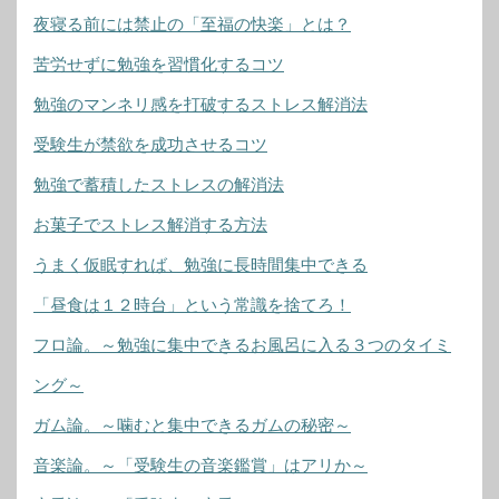
夜寝る前には禁止の「至福の快楽」とは？
苦労せずに勉強を習慣化するコツ
勉強のマンネリ感を打破するストレス解消法
受験生が禁欲を成功させるコツ
勉強で蓄積したストレスの解消法
お菓子でストレス解消する方法
うまく仮眠すれば、勉強に長時間集中できる
「昼食は１２時台」という常識を捨てろ！
フロ論。～勉強に集中できるお風呂に入る３つのタイミ
ング～
ガム論。～噛むと集中できるガムの秘密～
音楽論。～「受験生の音楽鑑賞」はアリか～