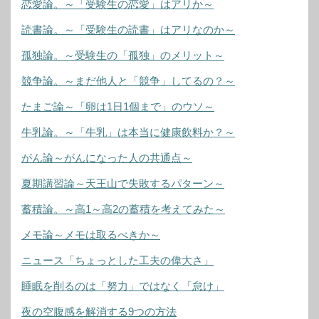
恋愛論。～「受験生の恋愛」はアリか～
読書論。～「受験生の読書」はアリなのか～
孤独論。～受験生の「孤独」のメリット～
競争論。～まだ他人と「競争」してるの？～
たまご論～「卵は1日1個まで」のウソ～
牛乳論。～「牛乳」は本当に健康飲料か？～
がん論～がんになった人の共通点～
夏期講習論～天王山で失敗するパターン～
蓄積論。～高1～高2の蓄積を考えてみた～
メモ論～メモは取るべきか～
ニュース「ちょっとした工夫の偉大さ」
睡眠を削るのは「努力」ではなく「怠け」
夜の空腹感を解消する9つの方法