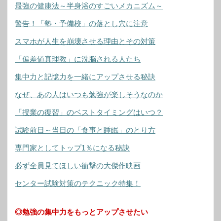
最強の健康法～半身浴のすごいメカニズム～
警告！「塾・予備校」の落とし穴に注意
スマホが人生を崩壊させる理由とその対策
「偏差値真理教」に洗脳される人たち
集中力と記憶力を一緒にアップさせる秘訣
なぜ、あの人はいつも勉強が楽しそうなのか
「授業の復習」のベストタイミングはいつ？
試験前日～当日の「食事と睡眠」のとり方
専門家としてトップ1％になる秘訣
必ず全員見てほしい衝撃の大傑作映画
センター試験対策のテクニック特集！
◎勉強の集中力をもっとアップさせたい