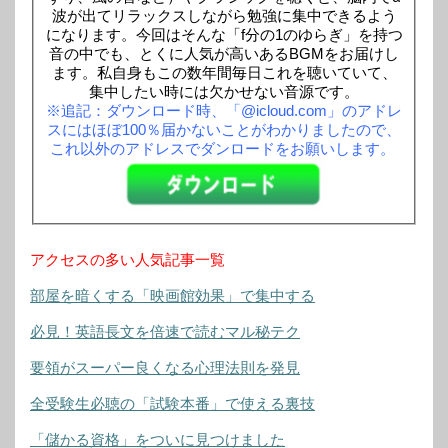
波が出てリラックスしながら勉強に集中できるよう
になります。今回はそんな「f分の1のゆらぎ」を持つ
音の中でも、とくに人気が高いあるBGMをお届けし
ます。私自身もこの数年間毎日これを聴いていて、
集中したい時には欠かせない音源です。
※追記：ダウンロード時、「@icloud.com」のアドレ
スにはほぼ100％届かないことがわかりましたので、
これ以外のアドレスでダンロードをお願いします。
アクセスの多い人気記事一覧
部屋を暗くする「映画館効果」で集中する
必見！英語長文を倍速で読むマル秘テク
要領がスーパー良くなる心理法則を発見
全受験生必聴の「試験本番」で使える裏技
「儲かる資格」をついに見つけました