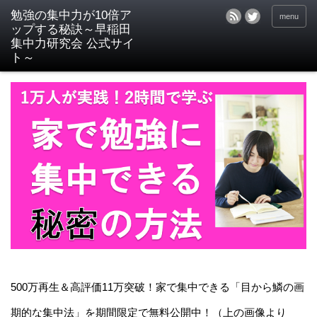
menu
500万再生＆高評価11万突破！家で集中できる「目から鱗の画
期的な集中法」を期間限定で無料公開中！（上の画像より