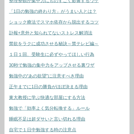
整理整頓が集中力にものすごく影響するワケ
「1日の勉強の終わり方」がうまい人とは？
ショック療法でスマホ依存から脱出するコツ
訃報+意外と知られてないストレス解消法
禁欲をラクに成功させる秘訣～禁テレビ編～
１日１回、受験生に必ずやってほしい行為
30秒で勉強の集中力をアップさせる裏ワザ
勉強中の“あの欲望”に注意すべき理由
正午までに1日の勝負がほぼ決まる理由
東大教授に学ぶ快適な部屋にする方法
勉強で「効率よく気分転換する」ルール
睡眠不足は超ダサいと言い切れる理由
自宅で１日中勉強する時の注意点