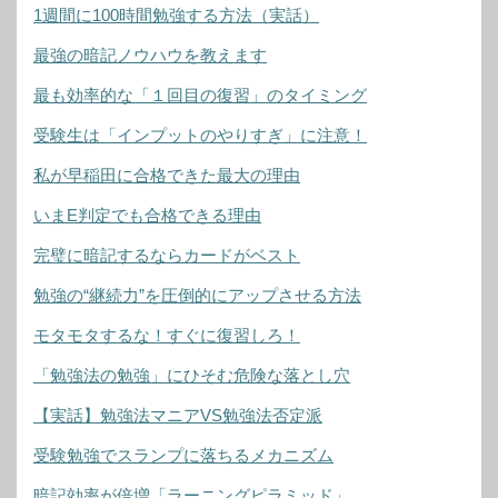
1週間に100時間勉強する方法（実話）
最強の暗記ノウハウを教えます
最も効率的な「１回目の復習」のタイミング
受験生は「インプットのやりすぎ」に注意！
私が早稲田に合格できた最大の理由
いまE判定でも合格できる理由
完璧に暗記するならカードがベスト
勉強の“継続力”を圧倒的にアップさせる方法
モタモタするな！すぐに復習しろ！
「勉強法の勉強」にひそむ危険な落とし穴
【実話】勉強法マニアVS勉強法否定派
受験勉強でスランプに落ちるメカニズム
暗記効率が倍増「ラーニングピラミッド」