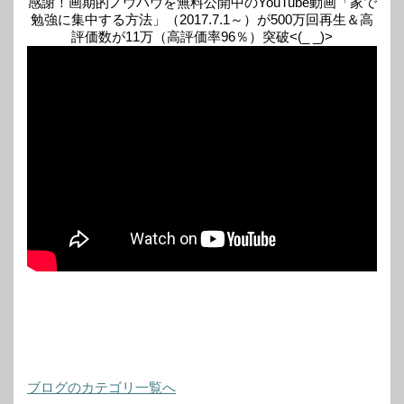
感謝！画期的ノウハウを無料公開中のYouTube動画「家で
勉強に集中する方法」（2017.7.1～）が500万回再生＆高
評価数が11万（高評価率96％）突破<(_ _)>
ブログのカテゴリ一覧へ