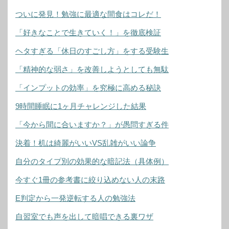
ついに発見！勉強に最適な間食はコレだ！
「好きなことで生きていく！」を徹底検証
ヘタすぎる「休日のすごし方」をする受験生
「精神的な弱さ」を改善しようとしても無駄
「インプットの効率」を究極に高める秘訣
9時間睡眠に1ヶ月チャレンジした結果
「今から間に合いますか？」が愚問すぎる件
決着！机は綺麗がいいVS乱雑がいい論争
自分のタイプ別の効果的な暗記法（具体例）
今すぐ1冊の参考書に絞り込めない人の末路
E判定から一発逆転する人の勉強法
自習室でも声を出して暗唱できる裏ワザ