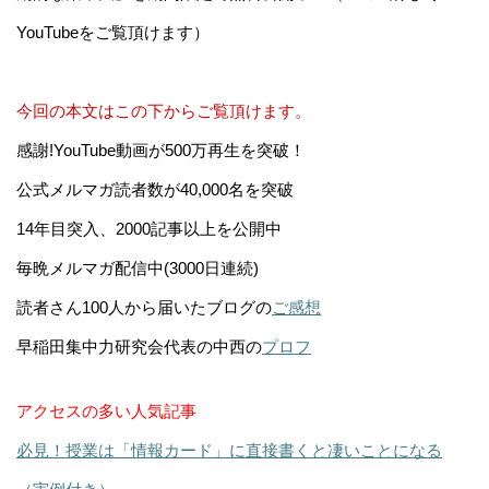
YouTubeをご覧頂けます）
今回の本文はこの下からご覧頂けます。
感謝!YouTube動画が500万再生を突破！
公式メルマガ読者数が40,000名を突破
14年目突入、2000記事以上を公開中
毎晩メルマガ配信中(3000日連続)
読者さん100人から届いたブログの
ご感想
早稲田集中力研究会代表の中西の
プロフ
アクセスの多い人気記事
必見！授業は「情報カード」に直接書くと凄いことになる