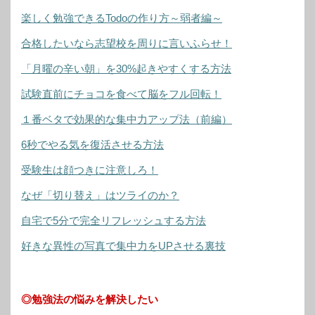
楽しく勉強できるTodoの作り方～弱者編～
合格したいなら志望校を周りに言いふらせ！
「月曜の辛い朝」を30%起きやすくする方法
試験直前にチョコを食べて脳をフル回転！
１番ベタで効果的な集中力アップ法（前編）
6秒でやる気を復活させる方法
受験生は顔つきに注意しろ！
なぜ「切り替え」はツライのか？
自宅で5分で完全リフレッシュする方法
好きな異性の写真で集中力をUPさせる裏技
◎勉強法の悩みを解決したい