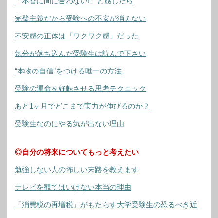
「本番に間に合わない!」と感じたら
完璧主義だから受験への不安が消えない
不安感の正体は「ワクワク感」だった
気分が落ち込んだ受験生は読んで下さい
“本物の自信”をつける唯一の方法
受験の運命を好転させる思考テクニック
あと1ヶ月でどこまで実力が伸びるのか？
受験生なのにやる気が出ない理由
◎自分の将来についてもっと考えたい
勉強しない人の怖しい末路を教えます
テレビを観てはいけない本当の理由
「消費税の再増税」がもたらす大学受験生の恐るべき近