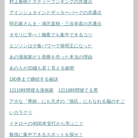
村上春樹とスティーブンキングの共通点
アインシュタインとザッカーバーグの共通点
明石家さんま・浦沢直樹・三谷幸喜の共通点
タモリに学べ！徹夜でも集中できるコツ
エジソンは少食パワーで発明王になった
あの漫画家が１億冊を売った本当の理由
あの人が20歳も若く見える秘密
180巻まで継続する秘訣
1日10時間寝る漫画家
1日16時間寝てる男
アホな「尊師」にも天才の「孫氏」にもなれる脳のすご
いカラクリ
イチローの4000本安打から学ぶこと
勉強に集中できるスポットを探せ！