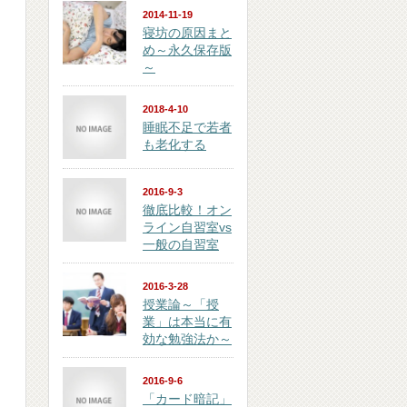
2014-11-19
寝坊の原因まと
め～永久保存版
～
2018-4-10
睡眠不足で若者
も老化する
2016-9-3
徹底比較！オン
ライン自習室vs
一般の自習室
2016-3-28
授業論～「授
業」は本当に有
効な勉強法か～
2016-9-6
「カード暗記」