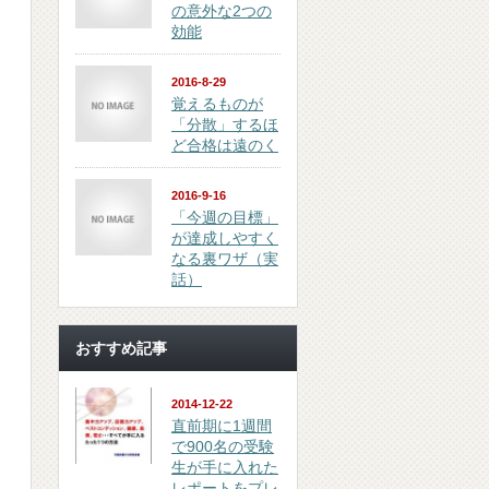
の意外な2つの
効能
2016-8-29
覚えるものが
「分散」するほ
ど合格は遠のく
2016-9-16
「今週の目標」
が達成しやすく
なる裏ワザ（実
話）
おすすめ記事
2014-12-22
直前期に1週間
で900名の受験
生が手に入れた
レポートをプレ