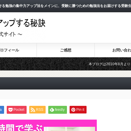
ける勉強の集中力アップ法をメインに、受験に勝つための勉強法をお届けする受験
ロフィール
ご感想
お問い合
本ブログは2010年8月よりスタートし
2011年3月よりスタートした無料メー
a
Pocket
RSS
feedly
Pin it