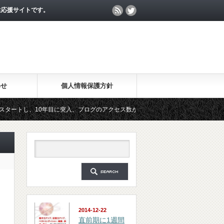
生応援サイトです。
わせ
個人情報保護方針
、10年目に突入。ブログのアクセス数が月間25万PV、公開記事数が2000記事を突
ルマガジン「勉強の集中力が10倍アップする秘訣」は、2018年6月に総読者数が4万人
2014-12-22
直前期に1週間