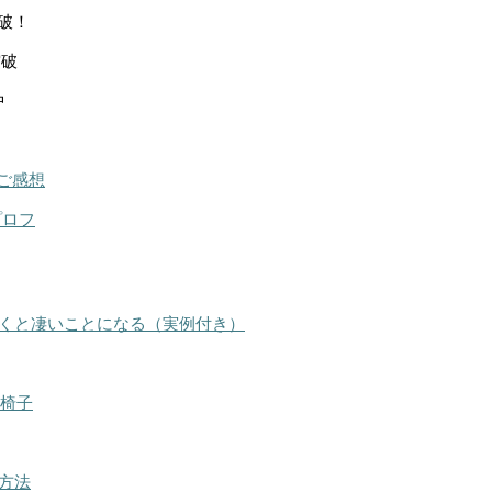
突破！
突破
中
ご感想
プロフ
くと凄いことになる（実例付き）
る椅子
方法