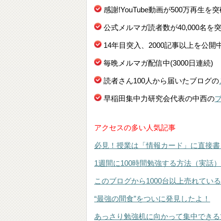
感謝!YouTube動画が500万再生を
公式メルマガ読者数が40,000名を
14年目突入、2000記事以上を公開
毎晩メルマガ配信中(3000日連続)
読者さん100人から届いたブログの
早稲田集中力研究会代表の中西の
アクセスの多い人気記事
必見！授業は「情報カード」に直接書
1週間に100時間勉強する方法（実話）
このブログから1000台以上売れてい
“最強の間食”をついに発見したよ！
あっさり勉強机に向かって集中できる