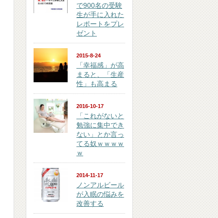
で900名の受験
生が手に入れた
レポートをプレ
ゼント
2015-8-24
「幸福感」が高
まると、「生産
性」も高まる
2016-10-17
「これがないと
勉強に集中でき
ない」とか言っ
てる奴ｗｗｗｗ
ｗ
2014-11-17
ノンアルビール
が入眠の悩みを
改善する