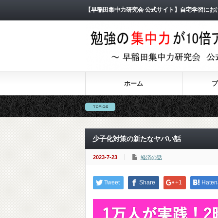
【早稲田集中力研究会 公式サイト】自宅学習にお
ホーム
プ
少子化対策の新たなヤバい話
2023-7-23
経済の話
Tweet
Share
+1
Haten