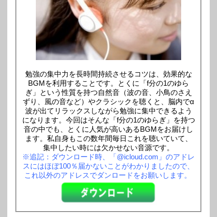
勉強の集中力を長時間持続させるコツは、効果的な
BGMを利用することです。とくに「f分の1のゆら
ぎ」という性質を持つ自然音（波の音、小鳥のさえ
ずり、風の音など）やクラシックを聴くと、脳内でα
波が出てリラックスしながら勉強に集中できるよう
になります。今回はそんな「f分の1のゆらぎ」を持つ
音の中でも、とくに人気が高いあるBGMをお届けし
ます。私自身もこの数年間毎日これを聴いていて、
集中したい時には欠かせない音源です。
※追記：ダウンロード時、「@icloud.com」のアドレ
スにはほぼ100％届かないことがわかりましたので、
これ以外のアドレスでダンロードをお願いします。