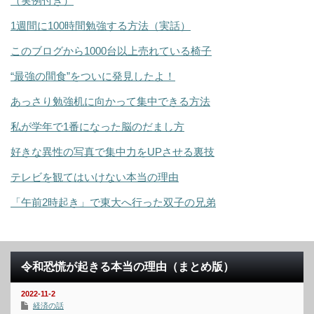
（実例付き）
1週間に100時間勉強する方法（実話）
このブログから1000台以上売れている椅子
“最強の間食”をついに発見したよ！
あっさり勉強机に向かって集中できる方法
私が学年で1番になった脳のだまし方
好きな異性の写真で集中力をUPさせる裏技
テレビを観てはいけない本当の理由
「午前2時起き」で東大へ行った双子の兄弟
令和恐慌が起きる本当の理由（まとめ版）
2022-11-2
経済の話