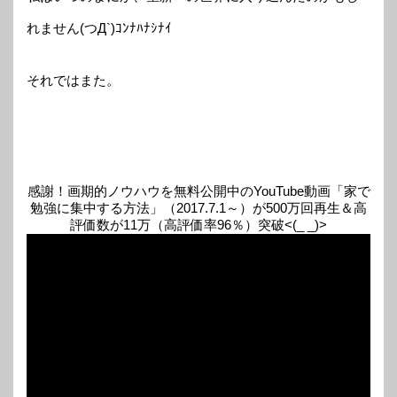
れません(つД`)ｺﾝﾅﾊﾅｼﾅｲ
それではまた。
感謝！画期的ノウハウを無料公開中のYouTube動画「家で
勉強に集中する方法」（2017.7.1～）が500万回再生＆高
評価数が11万（高評価率96％）突破<(_ _)>