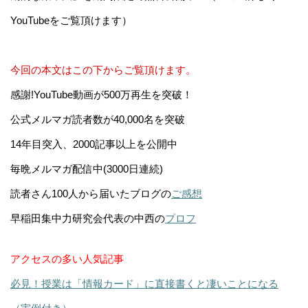
YouTubeをご覧頂けます）
今回の本文はこの下からご覧頂けます。
感謝!YouTube動画が500万再生を突破！
公式メルマガ読者数が40,000名を突破
14年目突入、2000記事以上を公開中
毎晩メルマガ配信中(3000日連続)
読者さん100人から届いたブログの
ご感想
早稲田集中力研究会代表の中西の
プロフ
アクセスの多い人気記事
必見！授業は「情報カード」に直接書くと凄いことになる