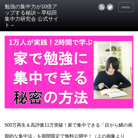
menu
500万再生＆高評価11万突破！家で集中できる「目から鱗の画
期的な集中法」を期間限定で無料公開中！（上の画像より