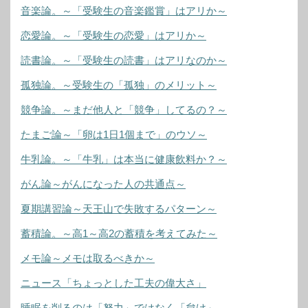
音楽論。～「受験生の音楽鑑賞」はアリか～
恋愛論。～「受験生の恋愛」はアリか～
読書論。～「受験生の読書」はアリなのか～
孤独論。～受験生の「孤独」のメリット～
競争論。～まだ他人と「競争」してるの？～
たまご論～「卵は1日1個まで」のウソ～
牛乳論。～「牛乳」は本当に健康飲料か？～
がん論～がんになった人の共通点～
夏期講習論～天王山で失敗するパターン～
蓄積論。～高1～高2の蓄積を考えてみた～
メモ論～メモは取るべきか～
ニュース「ちょっとした工夫の偉大さ」
睡眠を削るのは「努力」ではなく「怠け」