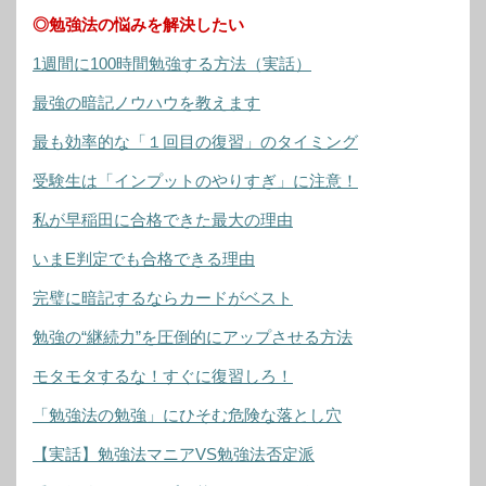
◎勉強法の悩みを解決したい
1週間に100時間勉強する方法（実話）
最強の暗記ノウハウを教えます
最も効率的な「１回目の復習」のタイミング
受験生は「インプットのやりすぎ」に注意！
私が早稲田に合格できた最大の理由
いまE判定でも合格できる理由
完璧に暗記するならカードがベスト
勉強の“継続力”を圧倒的にアップさせる方法
モタモタするな！すぐに復習しろ！
「勉強法の勉強」にひそむ危険な落とし穴
【実話】勉強法マニアVS勉強法否定派