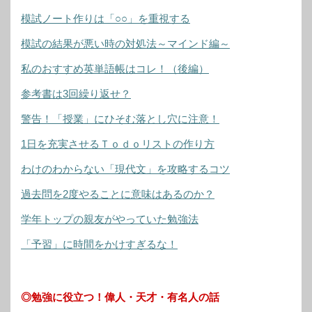
模試ノート作りは「○○」を重視する
模試の結果が悪い時の対処法～マインド編～
私のおすすめ英単語帳はコレ！（後編）
参考書は3回繰り返せ？
警告！「授業」にひそむ落とし穴に注意！
1日を充実させるＴｏｄｏリストの作り方
わけのわからない「現代文」を攻略するコツ
過去問を2度やることに意味はあるのか？
学年トップの親友がやっていた勉強法
「予習」に時間をかけすぎるな！
◎勉強に役立つ！偉人・天才・有名人の話