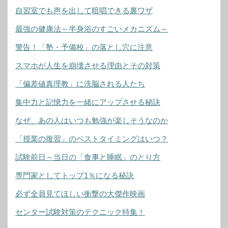
自習室でも声を出して暗唱できる裏ワザ
最強の健康法～半身浴のすごいメカニズム～
警告！「塾・予備校」の落とし穴に注意
スマホが人生を崩壊させる理由とその対策
「偏差値真理教」に洗脳される人たち
集中力と記憶力を一緒にアップさせる秘訣
なぜ、あの人はいつも勉強が楽しそうなのか
「授業の復習」のベストタイミングはいつ？
試験前日～当日の「食事と睡眠」のとり方
専門家としてトップ1％になる秘訣
必ず全員見てほしい衝撃の大傑作映画
センター試験対策のテクニック特集！