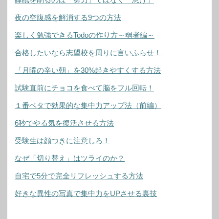
夜の空腹感を解消する9つの方法
楽しく勉強できるTodoの作り方～弱者編～
合格したいなら志望校を周りに言いふらせ！
「月曜の辛い朝」を30%起きやすくする方法
試験直前にチョコを食べて脳をフル回転！
１番ベタで効果的な集中力アップ法（前編）
6秒でやる気を復活させる方法
受験生は顔つきに注意しろ！
なぜ「切り替え」はツライのか？
自宅で5分で完全リフレッシュする方法
好きな異性の写真で集中力をUPさせる裏技