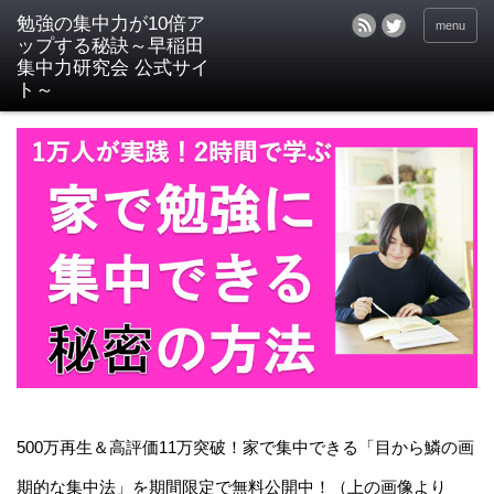
menu
500万再生＆高評価11万突破！家で集中できる「目から鱗の画
期的な集中法」を期間限定で無料公開中！（上の画像より