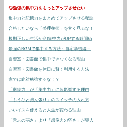
◎勉強の集中力をもっとアップさせたい
集中力と記憶力をまとめてアップさせる秘訣
合格したいなら「整理整頓」を甘く見るな！
規則正しい生活が命!集中力がUPする時間術
最強のBGMで集中する方法～自宅学習編～
自習室・図書館で集中できなくなる理由
自習室・図書館を休日に賢く利用する方法
家では絶対勉強するな！？
「継続力」が「集中力」に超影響する理由
「もうひと踏ん張り」のスイッチの入れ方
いいイスを使えると人生が変わる理由
「意志の弱さ」より「想像力の弱さ」が犯人