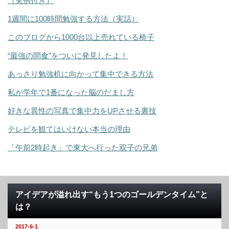
（実例付き）
1週間に100時間勉強する方法（実話）
このブログから1000台以上売れている椅子
“最強の間食”をついに発見したよ！
あっさり勉強机に向かって集中できる方法
私が学年で1番になった脳のだまし方
好きな異性の写真で集中力をUPさせる裏技
テレビを観てはいけない本当の理由
「午前2時起き」で東大へ行った双子の兄弟
アイデアが溢れ出す“もう1つのゴールデンタイム”と
は？
2017-6-1