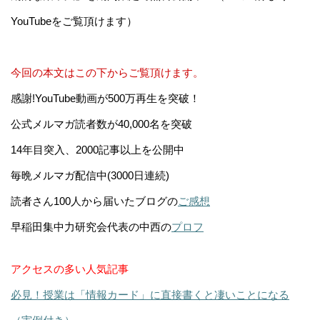
YouTubeをご覧頂けます）
今回の本文はこの下からご覧頂けます。
感謝!YouTube動画が500万再生を突破！
公式メルマガ読者数が40,000名を突破
14年目突入、2000記事以上を公開中
毎晩メルマガ配信中(3000日連続)
読者さん100人から届いたブログの
ご感想
早稲田集中力研究会代表の中西の
プロフ
アクセスの多い人気記事
必見！授業は「情報カード」に直接書くと凄いことになる