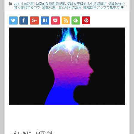
おすすめ記事
,
効率的な時間管理術
,
受験を突破する生活習慣術
,
受験勉強で
賢く休憩するコツ
,
潜在意識・自己暗示の活用
,
睡眠効率アップで集中力UP
こんにちは、中西です。