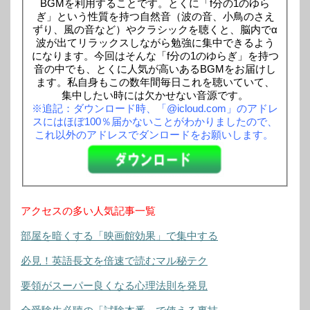
BGMを利用することです。とくに「f分の1のゆら
ぎ」という性質を持つ自然音（波の音、小鳥のさえ
ずり、風の音など）やクラシックを聴くと、脳内でα
波が出てリラックスしながら勉強に集中できるよう
になります。今回はそんな「f分の1のゆらぎ」を持つ
音の中でも、とくに人気が高いあるBGMをお届けし
ます。私自身もこの数年間毎日これを聴いていて、
集中したい時には欠かせない音源です。
※追記：ダウンロード時、「@icloud.com」のアドレ
スにはほぼ100％届かないことがわかりましたので、
これ以外のアドレスでダンロードをお願いします。
アクセスの多い人気記事一覧
部屋を暗くする「映画館効果」で集中する
必見！英語長文を倍速で読むマル秘テク
要領がスーパー良くなる心理法則を発見