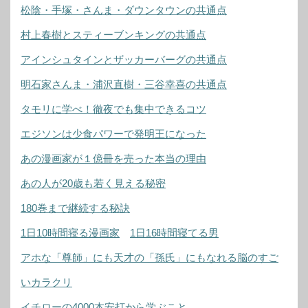
松陰・手塚・さんま・ダウンタウンの共通点
村上春樹とスティーブンキングの共通点
アインシュタインとザッカーバーグの共通点
明石家さんま・浦沢直樹・三谷幸喜の共通点
タモリに学べ！徹夜でも集中できるコツ
エジソンは少食パワーで発明王になった
あの漫画家が１億冊を売った本当の理由
あの人が20歳も若く見える秘密
180巻まで継続する秘訣
1日10時間寝る漫画家
1日16時間寝てる男
アホな「尊師」にも天才の「孫氏」にもなれる脳のすご
いカラクリ
イチローの4000本安打から学ぶこと