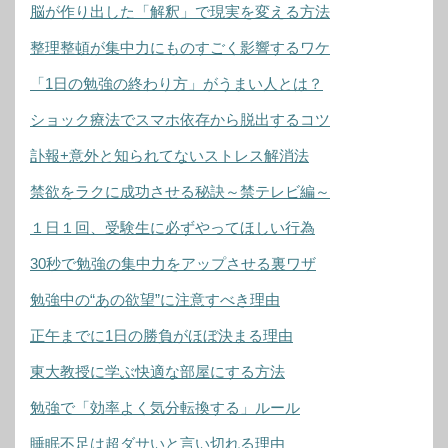
脳が作り出した「解釈」で現実を変える方法
整理整頓が集中力にものすごく影響するワケ
「1日の勉強の終わり方」がうまい人とは？
ショック療法でスマホ依存から脱出するコツ
訃報+意外と知られてないストレス解消法
禁欲をラクに成功させる秘訣～禁テレビ編～
１日１回、受験生に必ずやってほしい行為
30秒で勉強の集中力をアップさせる裏ワザ
勉強中の“あの欲望”に注意すべき理由
正午までに1日の勝負がほぼ決まる理由
東大教授に学ぶ快適な部屋にする方法
勉強で「効率よく気分転換する」ルール
睡眠不足は超ダサいと言い切れる理由