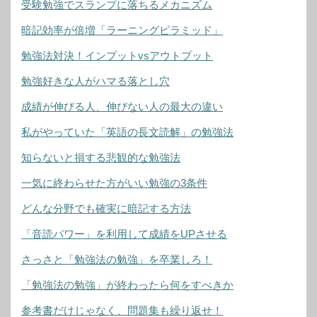
受験勉強でスランプに落ちるメカニズム
暗記効率が倍増「ラーニングピラミッド」
勉強法対決！インプットvsアウトプット
勉強好きな人がハマる落とし穴
成績が伸びる人、伸びない人の最大の違い
私がやっていた「英語の長文読解」の勉強法
知らないと損する悲観的な勉強法
一気に終わらせた方がいい勉強の3条件
どんな分野でも確実に暗記する方法
「音読パワー」を利用して成績をUPさせる
さっさと「勉強法の勉強」を卒業しろ！
「勉強法の勉強」が終わったら何をすべきか
参考書だけじゃなく、問題集も繰り返せ！