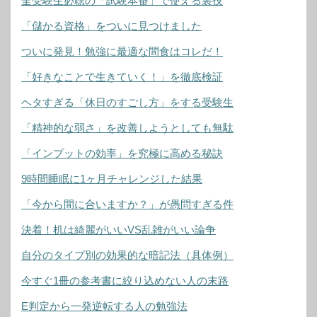
全受験生必聴の「試験本番」で使える裏技
「儲かる資格」をついに見つけました
ついに発見！勉強に最適な間食はコレだ！
「好きなことで生きていく！」を徹底検証
ヘタすぎる「休日のすごし方」をする受験生
「精神的な弱さ」を改善しようとしても無駄
「インプットの効率」を究極に高める秘訣
9時間睡眠に1ヶ月チャレンジした結果
「今から間に合いますか？」が愚問すぎる件
決着！机は綺麗がいいVS乱雑がいい論争
自分のタイプ別の効果的な暗記法（具体例）
今すぐ1冊の参考書に絞り込めない人の末路
E判定から一発逆転する人の勉強法