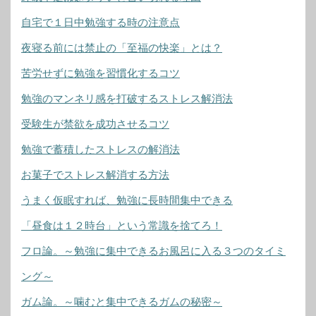
自宅で１日中勉強する時の注意点
夜寝る前には禁止の「至福の快楽」とは？
苦労せずに勉強を習慣化するコツ
勉強のマンネリ感を打破するストレス解消法
受験生が禁欲を成功させるコツ
勉強で蓄積したストレスの解消法
お菓子でストレス解消する方法
うまく仮眠すれば、勉強に長時間集中できる
「昼食は１２時台」という常識を捨てろ！
フロ論。～勉強に集中できるお風呂に入る３つのタイミ
ング～
ガム論。～噛むと集中できるガムの秘密～