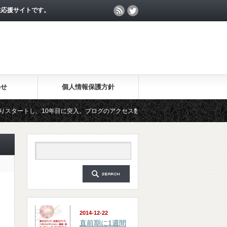
生応援サイトです。
わせ
個人情報保護方針
10年目に突入。ブログのアクセス数が月間25万PV、公開記事数が2000記事を突破
マガジン「勉強の集中力が10倍アップする秘訣」は、2018年6月に総読者数が4万人を
2014-12-22
直前期に1週間