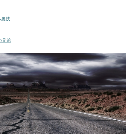
る裏技
の兄弟