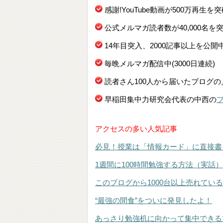
感謝!YouTube動画が500万再生を
公式メルマガ読者数が40,000名を
14年目突入、2000記事以上を公開
毎晩メルマガ配信中(3000日連続)
読者さん100人から届いたブログの
早稲田集中力研究会代表の中西の
アクセスの多い人気記事
必見！授業は「情報カード」に直接書
1週間に100時間勉強する方法（実話）
このブログから1000台以上売れてい
“最強の間食”をついに発見したよ！
あっさり勉強机に向かって集中できる