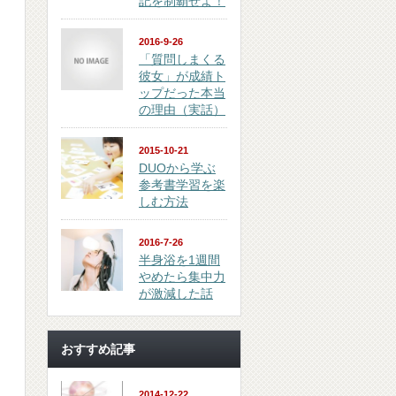
記を制覇せよ！
2016-9-26
「質問しまくる
彼女」が成績ト
ップだった本当
の理由（実話）
2015-10-21
DUOから学ぶ
参考書学習を楽
しむ方法
2016-7-26
半身浴を1週間
やめたら集中力
が激減した話
おすすめ記事
2014-12-22