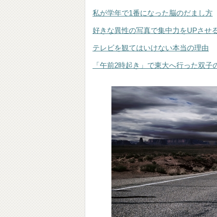
私が学年で1番になった脳のだまし方
好きな異性の写真で集中力をUPさせ
テレビを観てはいけない本当の理由
「午前2時起き」で東大へ行った双子