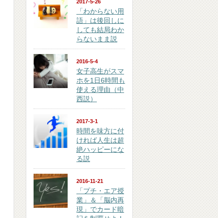
2017-5-26
「わからない用
語」は後回しに
しても結局わか
らないまま説
2016-5-4
女子高生がスマ
ホを1日6時間も
使える理由（中
西説）
2017-3-1
時間を味方に付
ければ人生は超
絶ハッピーにな
る説
2016-11-21
「プチ・エア授
業」＆「脳内再
現」でカード暗