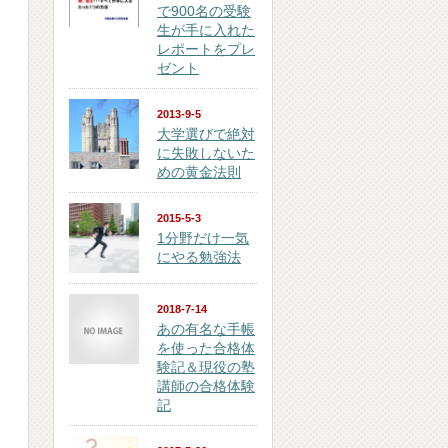
で900名の受験
生が手に入れた
レポートをプレ
ゼント
2013-9-5
大学選びで絶対
に失敗しないた
めの黄金法則
2015-5-3
1分野だけ一気
にやる勉強法
2018-7-14
あの有名な手帳
を使った合格体
験記＆現役の塾
講師の合格体験
記