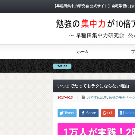
【早稲田集中力研究会 公式サイト】自宅学習にお
ホーム
プ
いつまでたってもラクにならない理由
2017-4-13
おすすめ記事
,
勉強のモチベー
Tweet
Share
+1
Haten