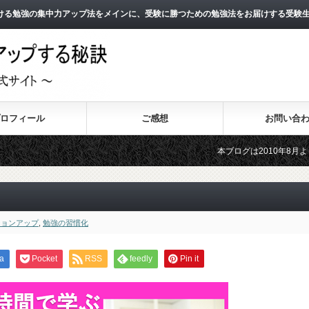
ける勉強の集中力アップ法をメインに、受験に勝つための勉強法をお届けする受験
ロフィール
ご感想
お問い合
本ブログは2010年8月よりスタートし、
2011年3月よりスタートした無料メール
ションアップ
,
勉強の習慣化
a
Pocket
RSS
feedly
Pin it