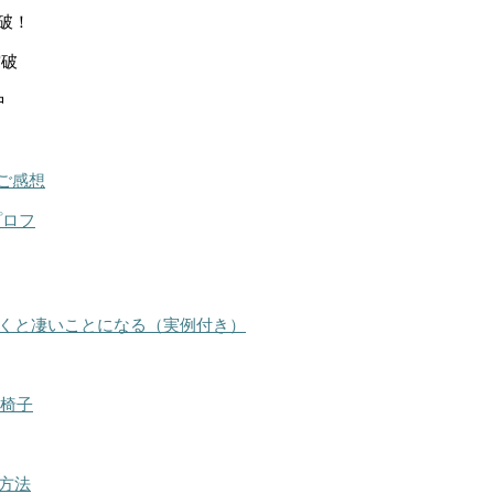
突破！
突破
中
ご感想
プロフ
くと凄いことになる（実例付き）
る椅子
方法