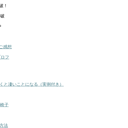
突破！
突破
中
ご感想
プロフ
くと凄いことになる（実例付き）
る椅子
方法