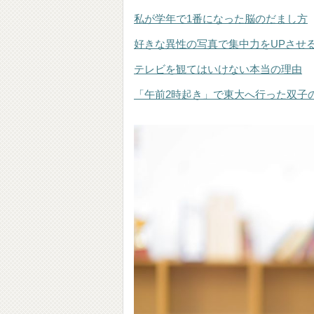
私が学年で1番になった脳のだまし方
好きな異性の写真で集中力をUPさせ
テレビを観てはいけない本当の理由
「午前2時起き」で東大へ行った双子