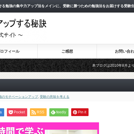
ける勉強の集中力アップ法をメインに、受験に勝つための勉強法をお届けする受験
ロフィール
ご感想
お問い合
本ブログは2010年8月よりスタートし、
2011年3月よりスタートした無料メールマ
強のモチベーションアップ
,
受験の意味を考える
a
Pocket
RSS
feedly
Pin it