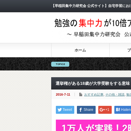
【早稲田集中力研究会 公式サイト】自宅学習にお
ホーム
プ
選挙権がある18歳が大学受験をする意味
2016-7-11
おすすめ記事
,
その他・雑談
,
勉
Tweet
Share
+1
Haten