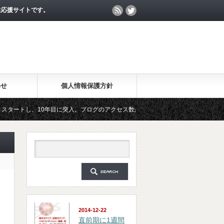
生応援サイトです。
わせ
個人情報保護方針
10年目に突入。ブログのアクセス数が月間25万PV、公開記事数が2000記事を突破
ガジン「勉強の集中力が10倍アップする秘訣」は、2018年6月に総読者数が4万人を
2014-12-22
直前期に1週間