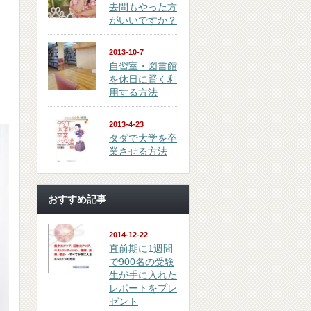
去問もやった方
がいいですか？
2013-10-7
自習室・図書館
を休日に賢く利
用する方法
2013-4-23
タダで大学を卒
業させる方法
おすすめ記事
2014-12-22
直前期に1週間
で900名の受験
生が手に入れた
レポートをプレ
ゼント