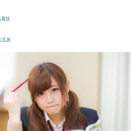
る裏技
の兄弟