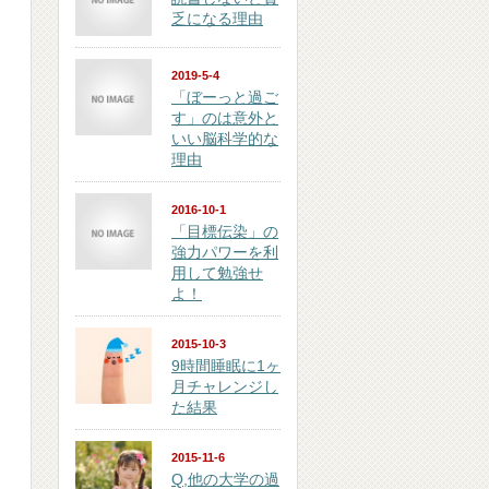
乏になる理由
2019-5-4
「ぼーっと過ご
す」のは意外と
いい脳科学的な
理由
2016-10-1
「目標伝染」の
強力パワーを利
用して勉強せ
よ！
2015-10-3
9時間睡眠に1ヶ
月チャレンジし
た結果
2015-11-6
Q,他の大学の過