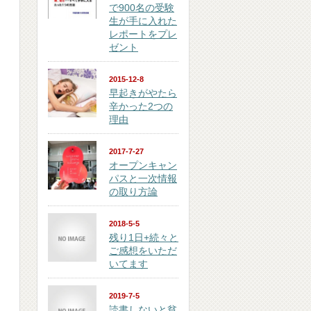
で900名の受験
生が手に入れた
レポートをプレ
ゼント
2015-12-8
早起きがやたら
辛かった2つの
理由
2017-7-27
オープンキャン
パスと一次情報
の取り方論
2018-5-5
残り1日+続々と
ご感想をいただ
いてます
2019-7-5
読書しないと貧