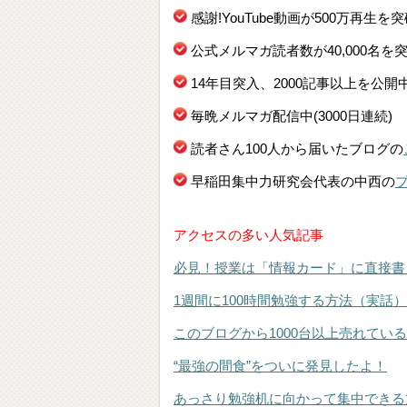
感謝!YouTube動画が500万再生を
公式メルマガ読者数が40,000名を
14年目突入、2000記事以上を公開
毎晩メルマガ配信中(3000日連続)
読者さん100人から届いたブログの
早稲田集中力研究会代表の中西の
アクセスの多い人気記事
必見！授業は「情報カード」に直接書
1週間に100時間勉強する方法（実話）
このブログから1000台以上売れてい
“最強の間食”をついに発見したよ！
あっさり勉強机に向かって集中できる