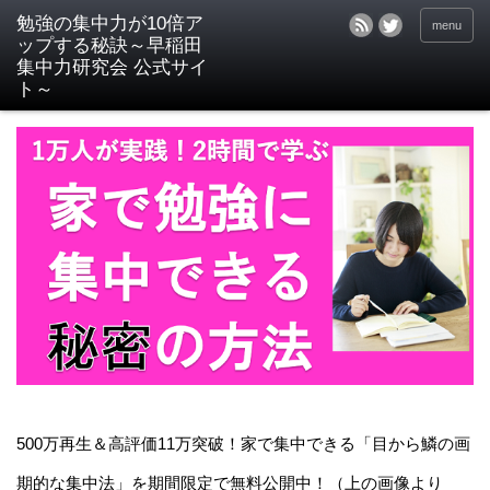
menu
500万再生＆高評価11万突破！家で集中できる「目から鱗の画
期的な集中法」を期間限定で無料公開中！（上の画像より