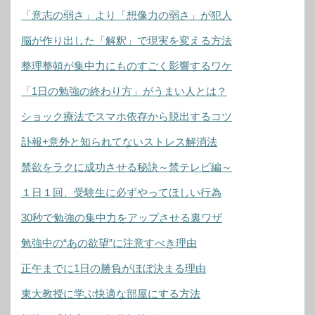
「意志の弱さ」より「想像力の弱さ」が犯人
脳が作り出した「解釈」で現実を変える方法
整理整頓が集中力にものすごく影響するワケ
「1日の勉強の終わり方」がうまい人とは？
ショック療法でスマホ依存から脱出するコツ
訃報+意外と知られてないストレス解消法
禁欲をラクに成功させる秘訣～禁テレビ編～
１日１回、受験生に必ずやってほしい行為
30秒で勉強の集中力をアップさせる裏ワザ
勉強中の“あの欲望”に注意すべき理由
正午までに1日の勝負がほぼ決まる理由
東大教授に学ぶ快適な部屋にする方法