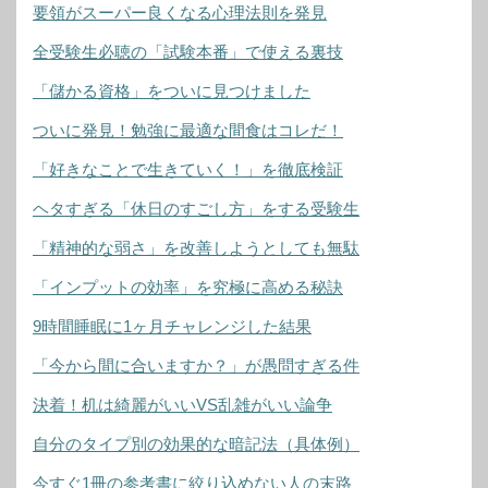
要領がスーパー良くなる心理法則を発見
全受験生必聴の「試験本番」で使える裏技
「儲かる資格」をついに見つけました
ついに発見！勉強に最適な間食はコレだ！
「好きなことで生きていく！」を徹底検証
ヘタすぎる「休日のすごし方」をする受験生
「精神的な弱さ」を改善しようとしても無駄
「インプットの効率」を究極に高める秘訣
9時間睡眠に1ヶ月チャレンジした結果
「今から間に合いますか？」が愚問すぎる件
決着！机は綺麗がいいVS乱雑がいい論争
自分のタイプ別の効果的な暗記法（具体例）
今すぐ1冊の参考書に絞り込めない人の末路