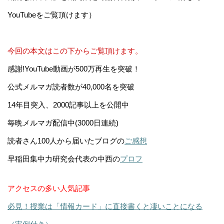
YouTubeをご覧頂けます）
今回の本文はこの下からご覧頂けます。
感謝!YouTube動画が500万再生を突破！
公式メルマガ読者数が40,000名を突破
14年目突入、2000記事以上を公開中
毎晩メルマガ配信中(3000日連続)
読者さん100人から届いたブログの
ご感想
早稲田集中力研究会代表の中西の
プロフ
アクセスの多い人気記事
必見！授業は「情報カード」に直接書くと凄いことになる