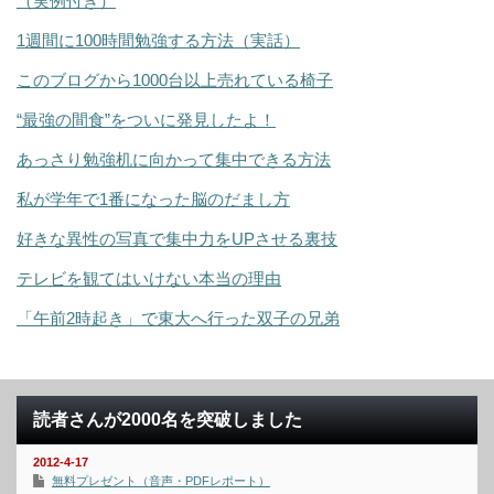
（実例付き）
1週間に100時間勉強する方法（実話）
このブログから1000台以上売れている椅子
“最強の間食”をついに発見したよ！
あっさり勉強机に向かって集中できる方法
私が学年で1番になった脳のだまし方
好きな異性の写真で集中力をUPさせる裏技
テレビを観てはいけない本当の理由
「午前2時起き」で東大へ行った双子の兄弟
読者さんが2000名を突破しました
2012-4-17
無料プレゼント（音声・PDFレポート）