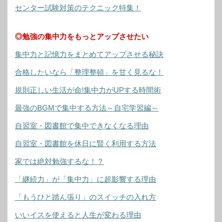
センター試験対策のテクニック特集！
◎勉強の集中力をもっとアップさせたい
集中力と記憶力をまとめてアップさせる秘訣
合格したいなら「整理整頓」を甘く見るな！
規則正しい生活が命!集中力がUPする時間術
最強のBGMで集中する方法～自宅学習編～
自習室・図書館で集中できなくなる理由
自習室・図書館を休日に賢く利用する方法
家では絶対勉強するな！？
「継続力」が「集中力」に超影響する理由
「もうひと踏ん張り」のスイッチの入れ方
いいイスを使えると人生が変わる理由