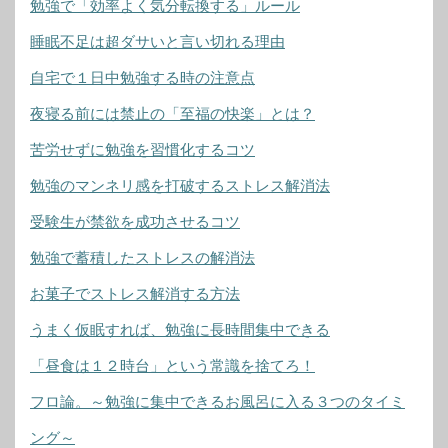
勉強で「効率よく気分転換する」ルール
睡眠不足は超ダサいと言い切れる理由
自宅で１日中勉強する時の注意点
夜寝る前には禁止の「至福の快楽」とは？
苦労せずに勉強を習慣化するコツ
勉強のマンネリ感を打破するストレス解消法
受験生が禁欲を成功させるコツ
勉強で蓄積したストレスの解消法
お菓子でストレス解消する方法
うまく仮眠すれば、勉強に長時間集中できる
「昼食は１２時台」という常識を捨てろ！
フロ論。～勉強に集中できるお風呂に入る３つのタイミ
ング～