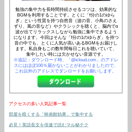
勉強の集中力を長時間持続させるコツは、効果的な
BGMを利用することです。とくに「f分の1のゆら
ぎ」という性質を持つ自然音（波の音、小鳥のさえ
ずり、風の音など）やクラシックを聴くと、脳内でα
波が出てリラックスしながら勉強に集中できるよう
になります。今回はそんな「f分の1のゆらぎ」を持つ
音の中でも、とくに人気が高いあるBGMをお届けし
ます。私自身もこの数年間毎日これを聴いていて、
集中したい時には欠かせない音源です。
※追記：ダウンロード時、「@icloud.com」のアドレ
スにはほぼ100％届かないことがわかりましたので、
これ以外のアドレスでダンロードをお願いします。
アクセスの多い人気記事一覧
部屋を暗くする「映画館効果」で集中する
必見！英語長文を倍速で読むマル秘テク