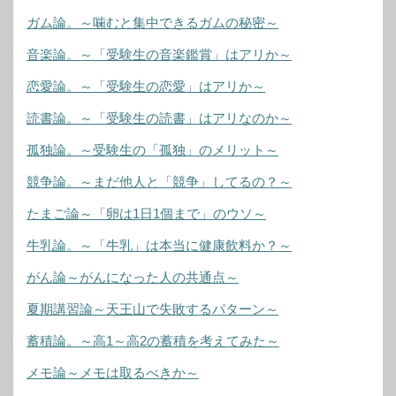
ガム論。～噛むと集中できるガムの秘密～
音楽論。～「受験生の音楽鑑賞」はアリか～
恋愛論。～「受験生の恋愛」はアリか～
読書論。～「受験生の読書」はアリなのか～
孤独論。～受験生の「孤独」のメリット～
競争論。～まだ他人と「競争」してるの？～
たまご論～「卵は1日1個まで」のウソ～
牛乳論。～「牛乳」は本当に健康飲料か？～
がん論～がんになった人の共通点～
夏期講習論～天王山で失敗するパターン～
蓄積論。～高1～高2の蓄積を考えてみた～
メモ論～メモは取るべきか～