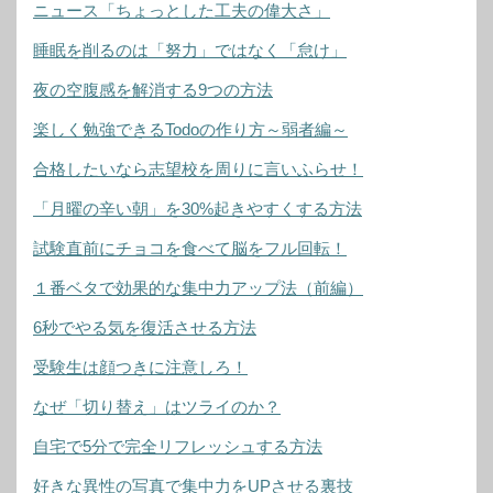
ニュース「ちょっとした工夫の偉大さ」
睡眠を削るのは「努力」ではなく「怠け」
夜の空腹感を解消する9つの方法
楽しく勉強できるTodoの作り方～弱者編～
合格したいなら志望校を周りに言いふらせ！
「月曜の辛い朝」を30%起きやすくする方法
試験直前にチョコを食べて脳をフル回転！
１番ベタで効果的な集中力アップ法（前編）
6秒でやる気を復活させる方法
受験生は顔つきに注意しろ！
なぜ「切り替え」はツライのか？
自宅で5分で完全リフレッシュする方法
好きな異性の写真で集中力をUPさせる裏技