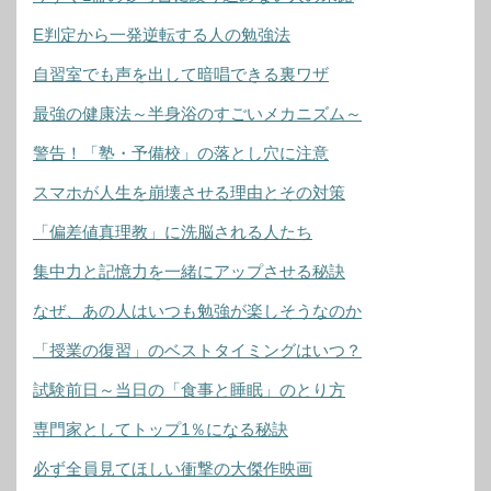
E判定から一発逆転する人の勉強法
自習室でも声を出して暗唱できる裏ワザ
最強の健康法～半身浴のすごいメカニズム～
警告！「塾・予備校」の落とし穴に注意
スマホが人生を崩壊させる理由とその対策
「偏差値真理教」に洗脳される人たち
集中力と記憶力を一緒にアップさせる秘訣
なぜ、あの人はいつも勉強が楽しそうなのか
「授業の復習」のベストタイミングはいつ？
試験前日～当日の「食事と睡眠」のとり方
専門家としてトップ1％になる秘訣
必ず全員見てほしい衝撃の大傑作映画