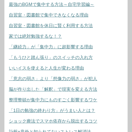
最強のBGMで集中する方法～自宅学習編～
自習室・図書館で集中できなくなる理由
自習室・図書館を休日に賢く利用する方法
家では絶対勉強するな！？
「継続力」が「集中力」に超影響する理由
「もうひと踏ん張り」のスイッチの入れ方
いいイスを使えると人生が変わる理由
「意志の弱さ」より「想像力の弱さ」が犯人
脳が作り出した「解釈」で現実を変える方法
整理整頓が集中力にものすごく影響するワケ
「1日の勉強の終わり方」がうまい人とは？
ショック療法でスマホ依存から脱出するコツ
訃報+意外と知られてないストレス解消法