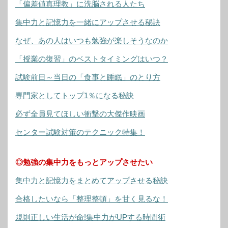
「偏差値真理教」に洗脳される人たち
集中力と記憶力を一緒にアップさせる秘訣
なぜ、あの人はいつも勉強が楽しそうなのか
「授業の復習」のベストタイミングはいつ？
試験前日～当日の「食事と睡眠」のとり方
専門家としてトップ1％になる秘訣
必ず全員見てほしい衝撃の大傑作映画
センター試験対策のテクニック特集！
◎勉強の集中力をもっとアップさせたい
集中力と記憶力をまとめてアップさせる秘訣
合格したいなら「整理整頓」を甘く見るな！
規則正しい生活が命!集中力がUPする時間術