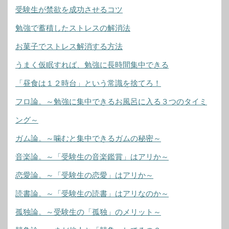
受験生が禁欲を成功させるコツ
勉強で蓄積したストレスの解消法
お菓子でストレス解消する方法
うまく仮眠すれば、勉強に長時間集中できる
「昼食は１２時台」という常識を捨てろ！
フロ論。～勉強に集中できるお風呂に入る３つのタイミ
ング～
ガム論。～噛むと集中できるガムの秘密～
音楽論。～「受験生の音楽鑑賞」はアリか～
恋愛論。～「受験生の恋愛」はアリか～
読書論。～「受験生の読書」はアリなのか～
孤独論。～受験生の「孤独」のメリット～