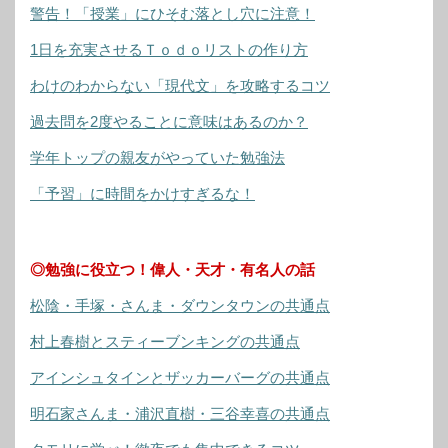
警告！「授業」にひそむ落とし穴に注意！
1日を充実させるＴｏｄｏリストの作り方
わけのわからない「現代文」を攻略するコツ
過去問を2度やることに意味はあるのか？
学年トップの親友がやっていた勉強法
「予習」に時間をかけすぎるな！
◎勉強に役立つ！偉人・天才・有名人の話
松陰・手塚・さんま・ダウンタウンの共通点
村上春樹とスティーブンキングの共通点
アインシュタインとザッカーバーグの共通点
明石家さんま・浦沢直樹・三谷幸喜の共通点