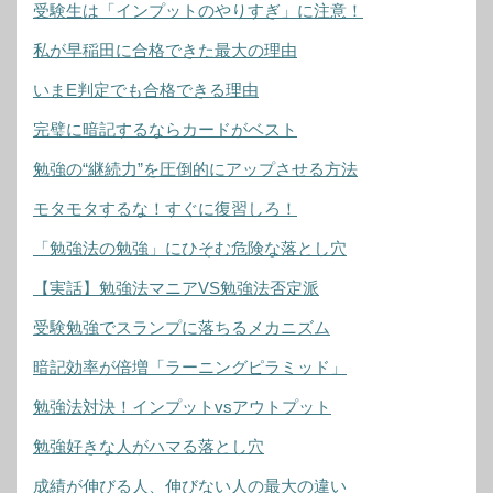
受験生は「インプットのやりすぎ」に注意！
私が早稲田に合格できた最大の理由
いまE判定でも合格できる理由
完璧に暗記するならカードがベスト
勉強の“継続力”を圧倒的にアップさせる方法
モタモタするな！すぐに復習しろ！
「勉強法の勉強」にひそむ危険な落とし穴
【実話】勉強法マニアVS勉強法否定派
受験勉強でスランプに落ちるメカニズム
暗記効率が倍増「ラーニングピラミッド」
勉強法対決！インプットvsアウトプット
勉強好きな人がハマる落とし穴
成績が伸びる人、伸びない人の最大の違い