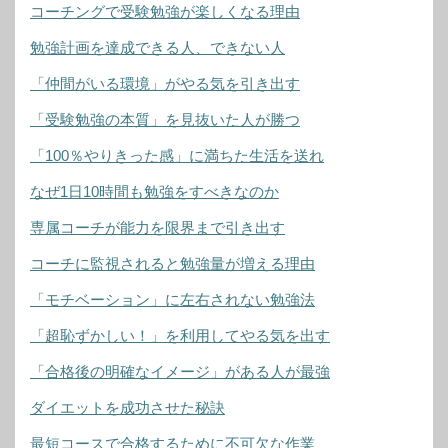
コーチングで受験勉強が楽しくなる理由
勉強計画を達成できる人、できない人
「仲間がいる環境」がやる気を引き出す
「受験勉強の本質」を見抜いた人が勝つ
「100％やりきった感」に満ちた生活を送れ
なぜ1日10時間も勉強をすべきなのか
専属コーチが能力を限界まで引き出す
コーチに監視されると勉強量が増える理由
「モチベーション」に左右されない勉強法
「超恥ずかしい！」を利用してやる気を出す
「合格後の明確なイメージ」がある人が最強
ダイエットを成功させた秘訣
最短コースで合格するために不可欠な作業