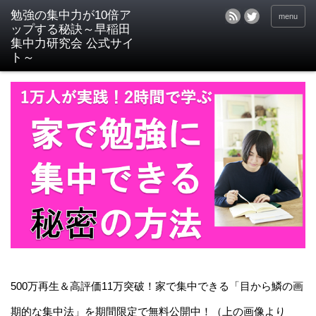
menu
500万再生＆高評価11万突破！家で集中できる「目から鱗の画
期的な集中法」を期間限定で無料公開中！（上の画像より