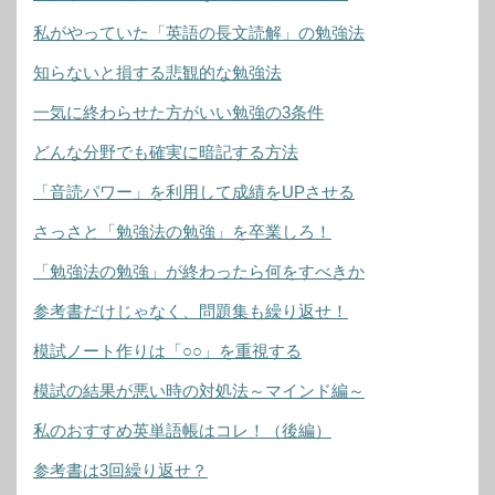
私がやっていた「英語の長文読解」の勉強法
知らないと損する悲観的な勉強法
一気に終わらせた方がいい勉強の3条件
どんな分野でも確実に暗記する方法
「音読パワー」を利用して成績をUPさせる
さっさと「勉強法の勉強」を卒業しろ！
「勉強法の勉強」が終わったら何をすべきか
参考書だけじゃなく、問題集も繰り返せ！
模試ノート作りは「○○」を重視する
模試の結果が悪い時の対処法～マインド編～
私のおすすめ英単語帳はコレ！（後編）
参考書は3回繰り返せ？