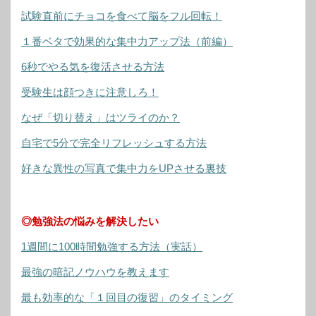
試験直前にチョコを食べて脳をフル回転！
１番ベタで効果的な集中力アップ法（前編）
6秒でやる気を復活させる方法
受験生は顔つきに注意しろ！
なぜ「切り替え」はツライのか？
自宅で5分で完全リフレッシュする方法
好きな異性の写真で集中力をUPさせる裏技
◎勉強法の悩みを解決したい
1週間に100時間勉強する方法（実話）
最強の暗記ノウハウを教えます
最も効率的な「１回目の復習」のタイミング