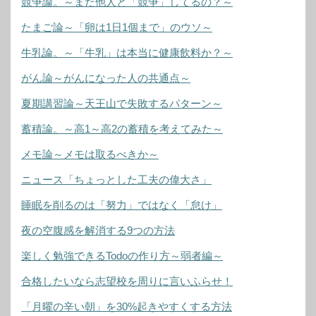
競争論。～まだ他人と「競争」してるの？～
たまご論～「卵は1日1個まで」のウソ～
牛乳論。～「牛乳」は本当に健康飲料か？～
がん論～がんになった人の共通点～
夏期講習論～天王山で失敗するパターン～
蓄積論。～高1～高2の蓄積を考えてみた～
メモ論～メモは取るべきか～
ニュース「ちょっとした工夫の偉大さ」
睡眠を削るのは「努力」ではなく「怠け」
夜の空腹感を解消する9つの方法
楽しく勉強できるTodoの作り方～弱者編～
合格したいなら志望校を周りに言いふらせ！
「月曜の辛い朝」を30%起きやすくする方法