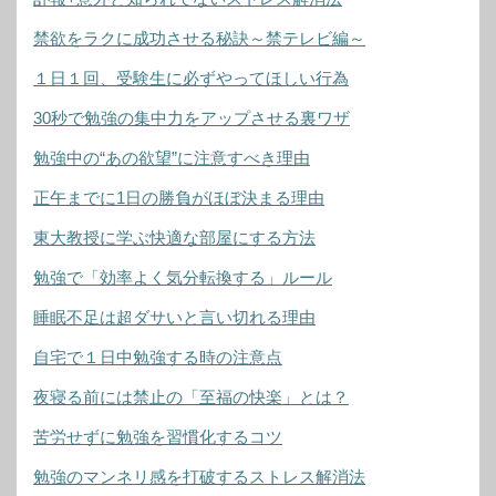
禁欲をラクに成功させる秘訣～禁テレビ編～
１日１回、受験生に必ずやってほしい行為
30秒で勉強の集中力をアップさせる裏ワザ
勉強中の“あの欲望”に注意すべき理由
正午までに1日の勝負がほぼ決まる理由
東大教授に学ぶ快適な部屋にする方法
勉強で「効率よく気分転換する」ルール
睡眠不足は超ダサいと言い切れる理由
自宅で１日中勉強する時の注意点
夜寝る前には禁止の「至福の快楽」とは？
苦労せずに勉強を習慣化するコツ
勉強のマンネリ感を打破するストレス解消法