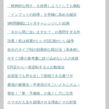
「精神的な弱さ」を改善しようとしても無駄
「インプットの効率」を究極に高める秘訣
9時間睡眠に1ヶ月チャレンジした結果
「今から間に合いますか？」が愚問すぎる件
決着！机は綺麗がいいVS乱雑がいい論争
自分のタイプ別の効果的な暗記法（具体例）
今すぐ1冊の参考書に絞り込めない人の末路
E判定から一発逆転する人の勉強法
自習室でも声を出して暗唱できる裏ワザ
最強の健康法～半身浴のすごいメカニズム～
警告！「塾・予備校」の落とし穴に注意
スマホが人生を崩壊させる理由とその対策