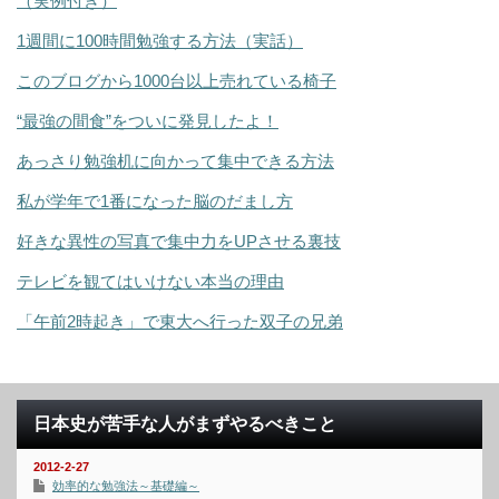
（実例付き）
1週間に100時間勉強する方法（実話）
このブログから1000台以上売れている椅子
“最強の間食”をついに発見したよ！
あっさり勉強机に向かって集中できる方法
私が学年で1番になった脳のだまし方
好きな異性の写真で集中力をUPさせる裏技
テレビを観てはいけない本当の理由
「午前2時起き」で東大へ行った双子の兄弟
日本史が苦手な人がまずやるべきこと
2012-2-27
効率的な勉強法～基礎編～