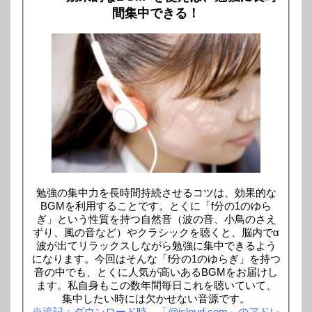
間集中できる！
勉強の集中力を長時間持続させるコツは、効果的な
BGMを利用することです。とくに「f分の1のゆら
ぎ」という性質を持つ自然音（波の音、小鳥のさえ
ずり、風の音など）やクラシックを聴くと、脳内でα
波が出てリラックスしながら勉強に集中できるよう
になります。今回はそんな「f分の1のゆらぎ」を持つ
音の中でも、とくに人気が高いあるBGMをお届けし
ます。私自身もこの数年間毎日これを聴いていて、
集中したい時には欠かせない音源です。
※追記：ダウンロード時、「@icloud.com」のアドレ