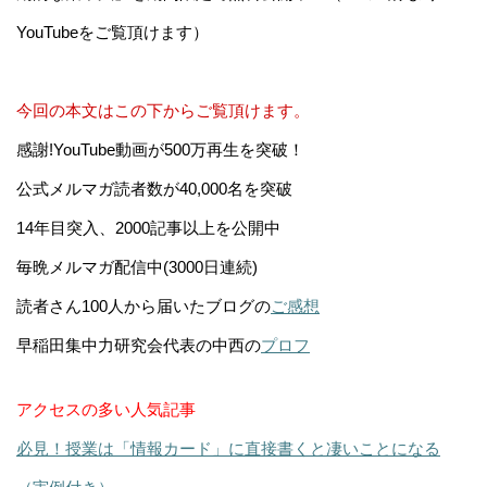
YouTubeをご覧頂けます）
今回の本文はこの下からご覧頂けます。
感謝!YouTube動画が500万再生を突破！
公式メルマガ読者数が40,000名を突破
14年目突入、2000記事以上を公開中
毎晩メルマガ配信中(3000日連続)
読者さん100人から届いたブログの
ご感想
早稲田集中力研究会代表の中西の
プロフ
アクセスの多い人気記事
必見！授業は「情報カード」に直接書くと凄いことになる