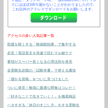
スにはほぼ100％届かないことがわかりましたので、
これ以外のアドレスでダンロードをお願いします。
アクセスの多い人気記事一覧
部屋を暗くする「映画館効果」で集中する
必見！英語長文を倍速で読むマル秘テク
要領がスーパー良くなる心理法則を発見
全受験生必聴の「試験本番」で使える裏技
「儲かる資格」をついに見つけました
ついに発見！勉強に最適な間食はコレだ！
「好きなことで生きていく！」を徹底検証
ヘタすぎる「休日のすごし方」をする受験生