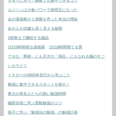
タモリに学べ！徹夜でも集中できるコツ
エジソンは少食パワーで発明王になった
あの漫画家が１億冊を売った本当の理由
あの人が20歳も若く見える秘密
180巻まで継続する秘訣
1日10時間寝る漫画家
1日16時間寝てる男
アホな「尊師」にも天才の「孫氏」にもなれる脳のすご
いカラクリ
イチローの4000本安打から学ぶこと
勉強に集中できるスポットを探せ！
東大の有名人たちの熱い勉強時間
織田信長に学ぶ受験勉強のコツ
孫子に学ぶ「勉強法の勉強」の勉強計画