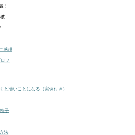
突破！
突破
中
ご感想
プロフ
くと凄いことになる（実例付き）
る椅子
方法