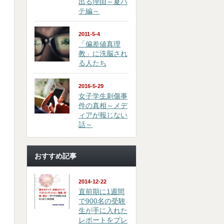
出る理由～夏バ
テ編～
2011-5-4
「偏差値真理
教」に洗脳され
る人たち
2016-5-29
女子学生刺傷事
件の真相～メデ
ィアが報じない
話～
おすすめ記事
2014-12-22
直前期に1週間
で900名の受験
生が手に入れた
レポートをプレ