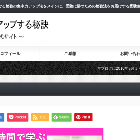
ける勉強の集中力アップ法をメインに、受験に勝つための勉強法をお届けする受験
ロフィール
ご感想
お問い合
本ブログは2010年8月よりスタートし
2011年3月よりスタートした無料メール
a
Pocket
RSS
feedly
Pin it