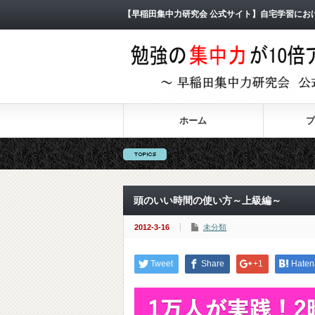
【早稲田集中力研究会 公式サイト】自宅学習にお
ホーム
プ
頭のいい時間の使い方～上級編～
2012-3-16
未分類
Tweet
Share
+1
Haten