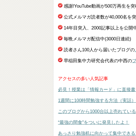
感謝!YouTube動画が500万再生を
公式メルマガ読者数が40,000名を
14年目突入、2000記事以上を公開
毎晩メルマガ配信中(3000日連続)
読者さん100人から届いたブログの
早稲田集中力研究会代表の中西の
アクセスの多い人気記事
必見！授業は「情報カード」に直接書
1週間に100時間勉強する方法（実話）
このブログから1000台以上売れてい
“最強の間食”をついに発見したよ！
あっさり勉強机に向かって集中できる