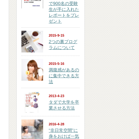
で900名の受験
生が手に入れた
レポートをプレ
ゼント
2015-9-15
2つの裏プログ
ラムについて
2015-5-16
満腹感があるの
に集中できる方
法
2013-4-23
タダで大学を卒
業させる方法
2016-4-28
“非日常空間”に
身をおけば一気