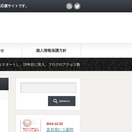
生応援サイトです。
わせ
個人情報保護方針
、10年目に突入。ブログのアクセス数が月間25万PV、公開記事数が2000記事を突
マガジン「勉強の集中力が10倍アップする秘訣」は、2018年6月に総読者数が4万人
2014-12-22
直前期に1週間