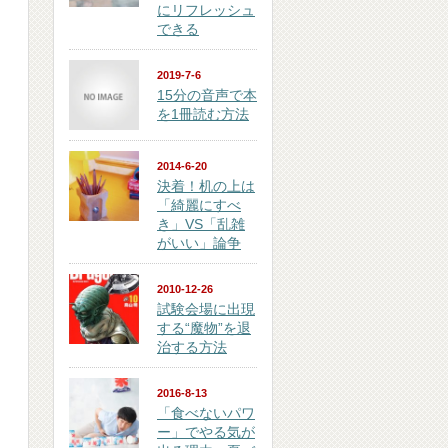
にリフレッシュ
できる
2019-7-6
15分の音声で本
を1冊読む方法
2014-6-20
決着！机の上は
「綺麗にすべ
き」VS「乱雑
がいい」論争
2010-12-26
試験会場に出現
する“魔物”を退
治する方法
2016-8-13
「食べないパワ
ー」でやる気が