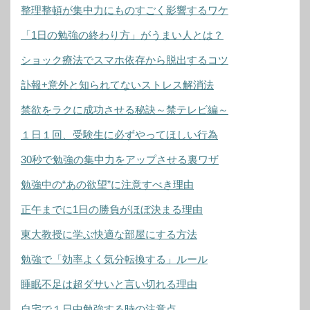
整理整頓が集中力にものすごく影響するワケ
「1日の勉強の終わり方」がうまい人とは？
ショック療法でスマホ依存から脱出するコツ
訃報+意外と知られてないストレス解消法
禁欲をラクに成功させる秘訣～禁テレビ編～
１日１回、受験生に必ずやってほしい行為
30秒で勉強の集中力をアップさせる裏ワザ
勉強中の“あの欲望”に注意すべき理由
正午までに1日の勝負がほぼ決まる理由
東大教授に学ぶ快適な部屋にする方法
勉強で「効率よく気分転換する」ルール
睡眠不足は超ダサいと言い切れる理由
自宅で１日中勉強する時の注意点