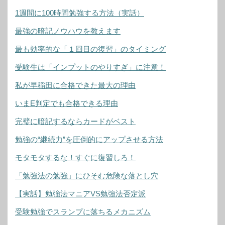
1週間に100時間勉強する方法（実話）
最強の暗記ノウハウを教えます
最も効率的な「１回目の復習」のタイミング
受験生は「インプットのやりすぎ」に注意！
私が早稲田に合格できた最大の理由
いまE判定でも合格できる理由
完璧に暗記するならカードがベスト
勉強の“継続力”を圧倒的にアップさせる方法
モタモタするな！すぐに復習しろ！
「勉強法の勉強」にひそむ危険な落とし穴
【実話】勉強法マニアVS勉強法否定派
受験勉強でスランプに落ちるメカニズム