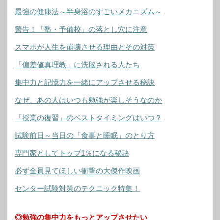
最強の健康法～半身浴のすごいメカニズム～
警告！「塾・予備校」の落とし穴に注意
スマホが人生を崩壊させる理由とその対策
「偏差値真理教」に洗脳される人たち
集中力と記憶力を一緒にアップさせる秘訣
なぜ、あの人はいつも勉強が楽しそうなのか
「授業の復習」のベストタイミングはいつ？
試験前日～当日の「食事と睡眠」のとり方
専門家としてトップ1％になる秘訣
必ず全員見てほしい衝撃の大傑作映画
センター試験対策のテクニック特集！
◎勉強の集中力をもっとアップさせたい