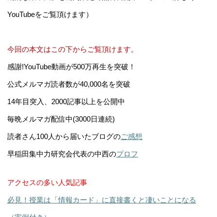
YouTubeをご覧頂けます）
今回の本文はこの下からご覧頂けます。
感謝!YouTube動画が500万再生を突破！
公式メルマガ読者数が40,000名を突破
14年目突入、2000記事以上を公開中
毎晩メルマガ配信中(3000日連続)
読者さん100人から届いたブログの
ご感想
早稲田集中力研究会代表の中西の
プロフ
アクセスの多い人気記事
必見！授業は「情報カード」に直接書くと凄いことになる