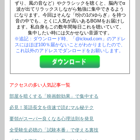
ずり、風の音など）やクラシックを聴くと、脳内でα
波が出てリラックスしながら勉強に集中できるよう
になります。今回はそんな「f分の1のゆらぎ」を持つ
音の中でも、とくに人気が高いあるBGMをお届けし
ます。私自身もこの数年間毎日これを聴いていて、
集中したい時には欠かせない音源です。
※追記：ダウンロード時、「@icloud.com」のアドレ
スにはほぼ100％届かないことがわかりましたので、
これ以外のアドレスでダンロードをお願いします。
アクセスの多い人気記事一覧
部屋を暗くする「映画館効果」で集中する
必見！英語長文を倍速で読むマル秘テク
要領がスーパー良くなる心理法則を発見
全受験生必聴の「試験本番」で使える裏技