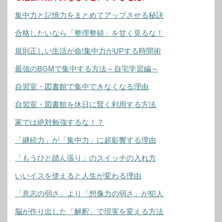
集中力と記憶力をまとめてアップさせる秘訣
合格したいなら「整理整頓」を甘く見るな！
規則正しい生活が命!集中力がUPする時間術
最強のBGMで集中する方法～自宅学習編～
自習室・図書館で集中できなくなる理由
自習室・図書館を休日に賢く利用する方法
家では絶対勉強するな！？
「継続力」が「集中力」に超影響する理由
「もうひと踏ん張り」のスイッチの入れ方
いいイスを使えると人生が変わる理由
「意志の弱さ」より「想像力の弱さ」が犯人
脳が作り出した「解釈」で現実を変える方法