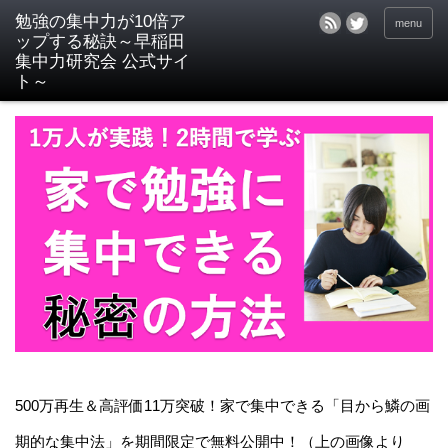
menu
500万再生＆高評価11万突破！家で集中できる「目から鱗の画
期的な集中法」を期間限定で無料公開中！（上の画像より