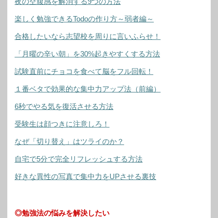
夜の空腹感を解消する9つの方法
楽しく勉強できるTodoの作り方～弱者編～
合格したいなら志望校を周りに言いふらせ！
「月曜の辛い朝」を30%起きやすくする方法
試験直前にチョコを食べて脳をフル回転！
１番ベタで効果的な集中力アップ法（前編）
6秒でやる気を復活させる方法
受験生は顔つきに注意しろ！
なぜ「切り替え」はツライのか？
自宅で5分で完全リフレッシュする方法
好きな異性の写真で集中力をUPさせる裏技
◎勉強法の悩みを解決したい