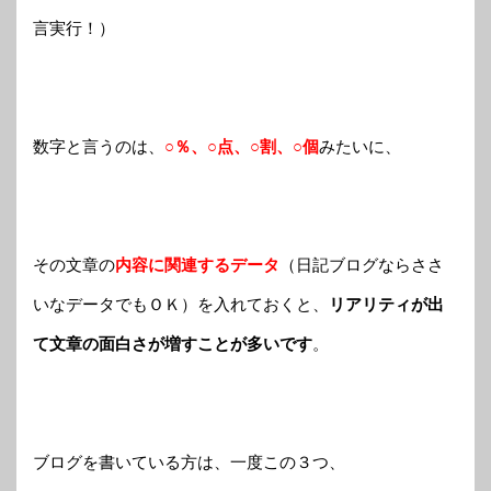
言実行！）
数字と言うのは、
○％、○点、○割、○個
みたいに、
その文章の
内容に関連するデータ
（日記ブログならささ
いなデータでもＯＫ）を入れておくと、
リアリティが出
て文章の面白さが増すことが多いです
。
ブログを書いている方は、一度この３つ、