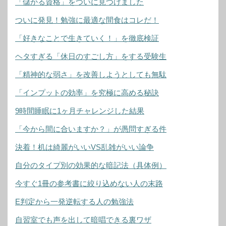
「儲かる資格」をついに見つけました
ついに発見！勉強に最適な間食はコレだ！
「好きなことで生きていく！」を徹底検証
ヘタすぎる「休日のすごし方」をする受験生
「精神的な弱さ」を改善しようとしても無駄
「インプットの効率」を究極に高める秘訣
9時間睡眠に1ヶ月チャレンジした結果
「今から間に合いますか？」が愚問すぎる件
決着！机は綺麗がいいVS乱雑がいい論争
自分のタイプ別の効果的な暗記法（具体例）
今すぐ1冊の参考書に絞り込めない人の末路
E判定から一発逆転する人の勉強法
自習室でも声を出して暗唱できる裏ワザ