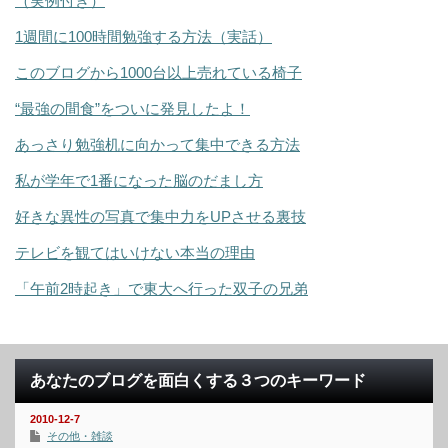
（実例付き）
1週間に100時間勉強する方法（実話）
このブログから1000台以上売れている椅子
“最強の間食”をついに発見したよ！
あっさり勉強机に向かって集中できる方法
私が学年で1番になった脳のだまし方
好きな異性の写真で集中力をUPさせる裏技
テレビを観てはいけない本当の理由
「午前2時起き」で東大へ行った双子の兄弟
あなたのブログを面白くする３つのキーワード
2010-12-7
その他・雑談